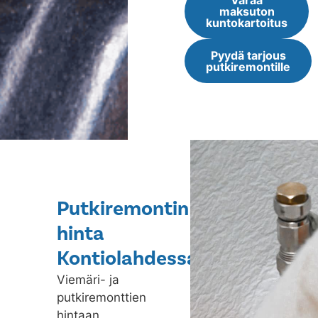
Varaa
maksuton
kuntokartoitus
Pyydä tarjous
putkiremontille
Putkiremontin
hinta
Kontiolahdessa
Viemäri- ja
putkiremonttien
hintaan