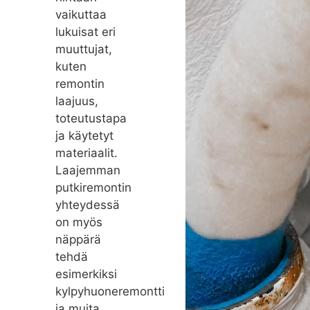
vaikuttaa
lukuisat eri
muuttujat,
kuten
remontin
laajuus,
toteutustapa
ja käytetyt
materiaalit.
Laajemman
putkiremontin
yhteydessä
on myös
näppärä
tehdä
esimerkiksi
kylpyhuoneremontti
ja muita