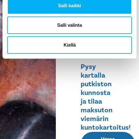
Salli kaikki
ehkäisee
vesivahinkoja,
helpottaa
Salli valinta
huoltoa ja
pidentää
Kiellä
rakennuksen
elinikää.
Pysy
kartalla
putkiston
kunnosta
ja tilaa
maksuton
viemärin
kuntokartoitus!