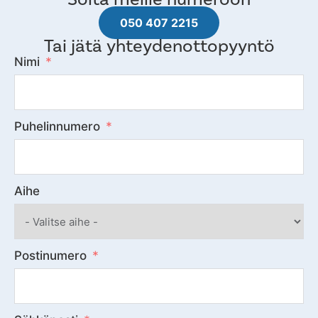
050 407 2215
Tai jätä yhteydenottopyyntö
Nimi
Puhelinnumero
Aihe
Postinumero