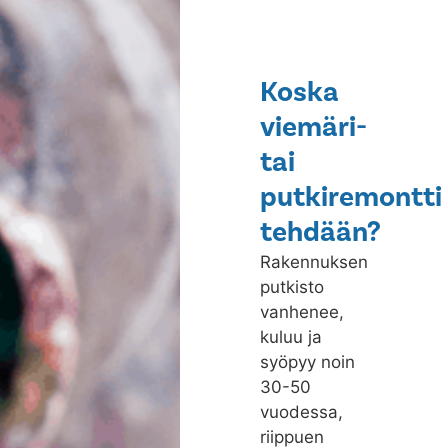
Koska
viemäri-
tai
putkiremontti
tehdään?
Rakennuksen
putkisto
vanhenee,
kuluu ja
syöpyy noin
30-50
vuodessa,
riippuen