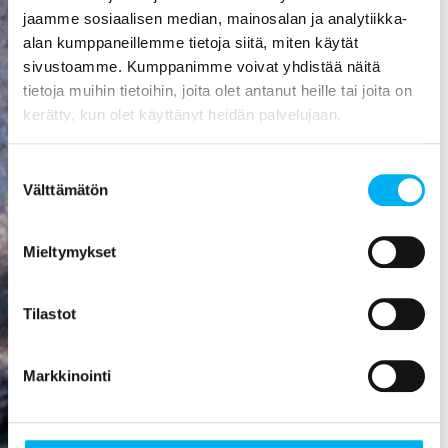
aiheuttaa
jaamme sosiaalisen median, mainosalan ja analytiikka-
mittavat
alan kumppaneillemme tietoja siitä, miten käytät
kosteusvauriot,
sivustoamme. Kumppanimme voivat yhdistää näitä
kuten
tietoja muihin tietoihin, joita olet antanut heille tai joita on
vesivahingon
kerätty, kun olet käyttänyt heidän palvelujaan.
tai
talorakenteiden
Suostumuksen
homehtumisen.
Välttämätön
valinta
Viemäriremontti
on paras
Mieltymykset
sijoitus, mitä
rakennukseen
Tilastot
voi tehdä! Se
nostaa
asunnon
Markkinointi
arvoa,
parantaa
viihtyisyyttä,