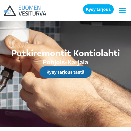
Kysy tarjous
Putkiremontit Kontiolahti
Pohjois-Karjala
Kysy tarjous tästä