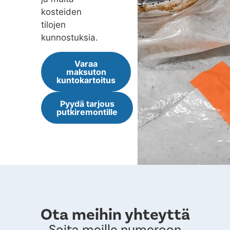
kosteiden
tilojen
kunnostuksia.
Varaa
maksuton
kuntokartoitus
Pyydä tarjous
putkiremontille
Ota meihin yhteyttä
Soita meille numeroon