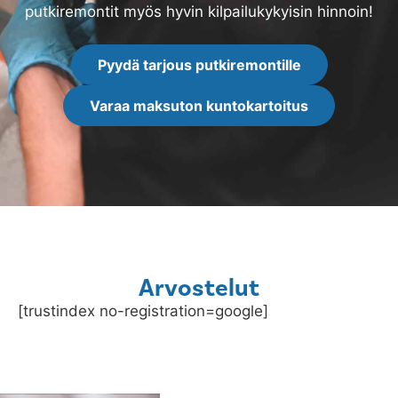
putkiremontit myös hyvin kilpailukykyisin hinnoin!
Pyydä tarjous putkiremontille
Varaa maksuton kuntokartoitus
Arvostelut
[trustindex no-registration=google]