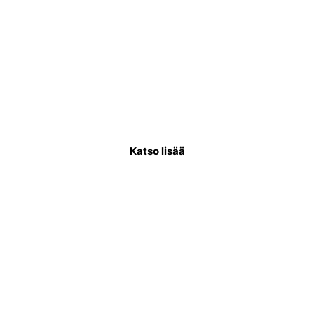
Käyttövesiputkiremontti
Käyttövesiputkistoremontissa uusitaan
putkisto, joka kuljettaa puhdasta vettä
asukkaiden käytettäväksi.
Katso lisää