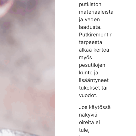
putkiston
materiaaleista
ja veden
laadusta.
Putkiremontin
tarpeesta
alkaa kertoa
myös
pesutilojen
kunto ja
lisääntyneet
tukokset tai
vuodot.
Jos käytössä
näkyviä
oireita ei
tule,