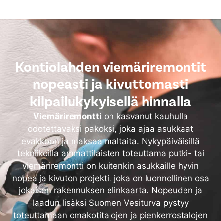
Kontiolahden viemäriremontit
nopeasti ja kivuttomasti
kilpailukykyisellä hinnalla
Viemäriremontti
on kasvanut kauhulla
odotettavaksi pakoksi, joka ajaa asukkaat
evakkoon ja maksaa maltaita. Nykypäiväisillä
tekniikoilla ammattilaisten toteuttama putki- tai
viemäriremontti on kuitenkin asukkaille hyvin
nopea ja kivuton projekti, joka on luonnollinen osa
jokaisen rakennuksen elinkaarta. Nopeuden ja
laadun lisäksi Suomen Vesiturva pystyy
toteuttamaan omakotitalojen ja pienkerrostalojen