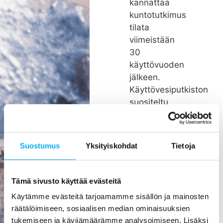
kannattaa
kuntotutkimus
tilata
viimeistään
30
käyttövuoden
jälkeen.
Käyttövesiputkiston
suositeltu
remonttiväli
on noin 26
vuotta.
Suostumus
Yksityiskohdat
Tietoja
Rakenteiden
kätköissä
olevien
Tämä sivusto käyttää evästeitä
putkien
Käytämme evästeitä tarjoamamme sisällön ja mainosten
pienikin
räätälöimiseen, sosiaalisen median ominaisuuksien
vuoto voi
tukemiseen ja kävijämäärämme analysoimiseen. Lisäksi