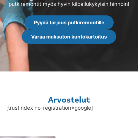
putkiremontit myös hyvin kilpailukykyisin hinnoin!
Pyydä tarjous putkiremontille
Varaa maksuton kuntokartoitus
Arvostelut
[trustindex no-registration=google]