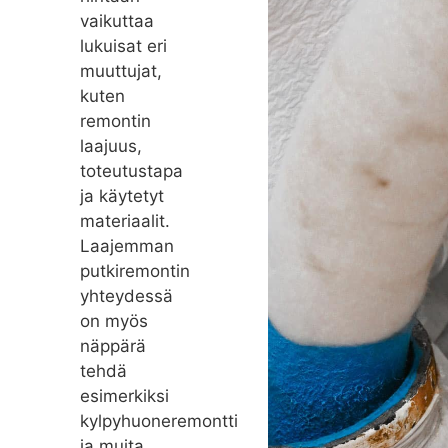
vaikuttaa
lukuisat eri
muuttujat,
kuten
remontin
laajuus,
toteutustapa
ja käytetyt
materiaalit.
Laajemman
putkiremontin
yhteydessä
on myös
näppärä
tehdä
esimerkiksi
kylpyhuoneremontti
ja muita