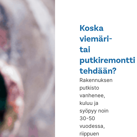
Koska
viemäri-
tai
putkiremontti
tehdään?
Rakennuksen
putkisto
vanhenee,
kuluu ja
syöpyy noin
30-50
vuodessa,
riippuen