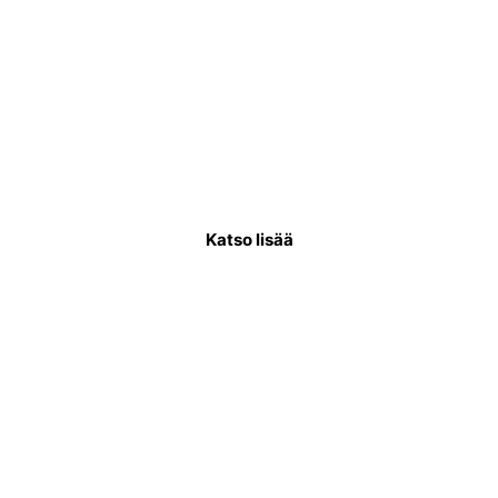
Käyttövesiputkiremontti
Käyttövesiputkistoremontissa uusitaan
putkisto, joka kuljettaa puhdasta vettä
asukkaiden käytettäväksi.
Katso lisää