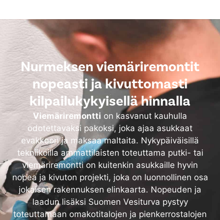
Nurmeksen viemäriremontit
nopeasti ja kivuttomasti
kilpailukykyisellä hinnalla
Viemäriremontti
on kasvanut kauhulla
odotettavaksi pakoksi, joka ajaa asukkaat
evakkoon ja maksaa maltaita. Nykypäiväisillä
tekniikoilla ammattilaisten toteuttama putki- tai
viemäriremontti on kuitenkin asukkaille hyvin
nopea ja kivuton projekti, joka on luonnollinen osa
jokaisen rakennuksen elinkaarta. Nopeuden ja
laadun lisäksi Suomen Vesiturva pystyy
toteuttamaan omakotitalojen ja pienkerrostalojen