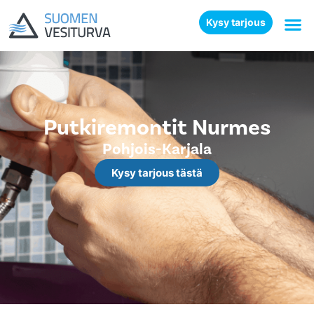
Kysy tarjous
Putkiremontit Nurmes
Pohjois-Karjala
Kysy tarjous tästä