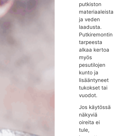
putkiston
materiaaleista
ja veden
laadusta.
Putkiremontin
tarpeesta
alkaa kertoa
myös
pesutilojen
kunto ja
lisääntyneet
tukokset tai
vuodot.
Jos käytössä
näkyviä
oireita ei
tule,