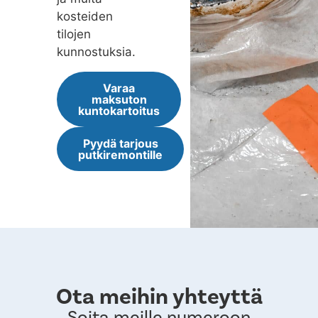
kosteiden
tilojen
kunnostuksia.
Varaa
maksuton
kuntokartoitus
Pyydä tarjous
putkiremontille
Ota meihin yhteyttä
Soita meille numeroon