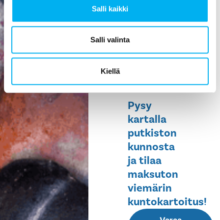
Salli kaikki
ehkäisee
vesivahinkoja,
helpottaa
Salli valinta
huoltoa ja
pidentää
Kiellä
rakennuksen
elinikää.
Pysy
kartalla
putkiston
kunnosta
ja tilaa
maksuton
viemärin
kuntokartoitus!