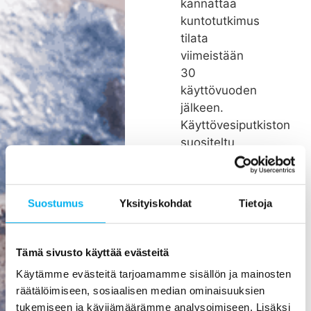
kannattaa
kuntotutkimus
tilata
viimeistään
30
käyttövuoden
jälkeen.
Käyttövesiputkiston
suositeltu
remonttiväli
on noin 26
vuotta.
Suostumus
Yksityiskohdat
Tietoja
Rakenteiden
kätköissä
olevien
Tämä sivusto käyttää evästeitä
putkien
Käytämme evästeitä tarjoamamme sisällön ja mainosten
pienikin
räätälöimiseen, sosiaalisen median ominaisuuksien
vuoto voi
tukemiseen ja kävijämäärämme analysoimiseen. Lisäksi