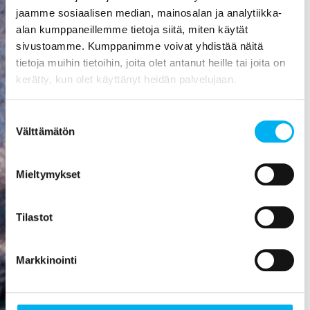
aiheuttaa
jaamme sosiaalisen median, mainosalan ja analytiikka-
mittavat
alan kumppaneillemme tietoja siitä, miten käytät
kosteusvauriot,
sivustoamme. Kumppanimme voivat yhdistää näitä
kuten
tietoja muihin tietoihin, joita olet antanut heille tai joita on
vesivahingon
kerätty, kun olet käyttänyt heidän palvelujaan.
tai
talorakenteiden
Suostumuksen
homehtumisen.
Välttämätön
valinta
Viemäriremontti
on paras
Mieltymykset
sijoitus, mitä
rakennukseen
Tilastot
voi tehdä! Se
nostaa
asunnon
Markkinointi
arvoa,
parantaa
viihtyisyyttä,