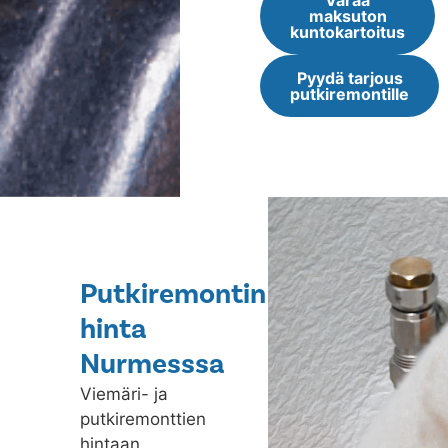
Varaa
maksuton
kuntokartoitus
Pyydä tarjous
putkiremontille
Putkiremontin
hinta
Nurmesssa
Viemäri- ja
putkiremonttien
hintaan