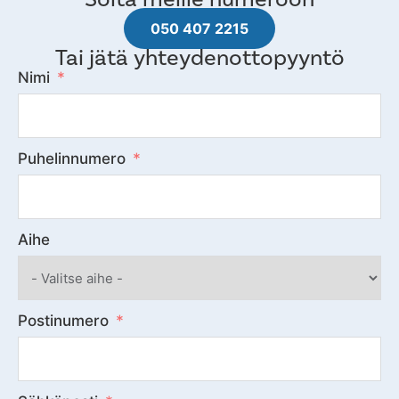
050 407 2215
Tai jätä yhteydenottopyyntö
Nimi
Puhelinnumero
Aihe
Postinumero