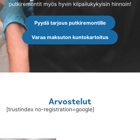
putkiremontit myös hyvin kilpailukykyisin hinnoin!
Pyydä tarjous putkiremontille
Varaa maksuton kuntokartoitus
Arvostelut
[trustindex no-registration=google]