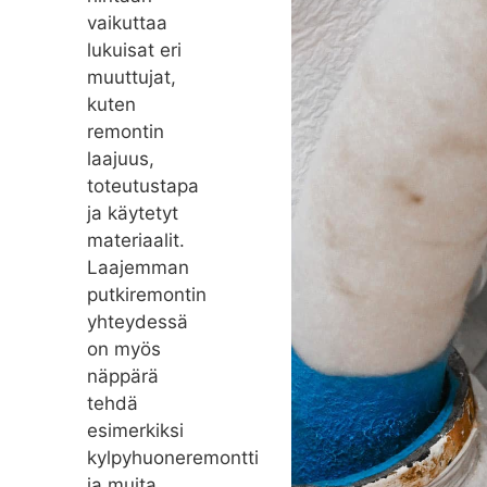
vaikuttaa
lukuisat eri
muuttujat,
kuten
remontin
laajuus,
toteutustapa
ja käytetyt
materiaalit.
Laajemman
putkiremontin
yhteydessä
on myös
näppärä
tehdä
esimerkiksi
kylpyhuoneremontti
ja muita