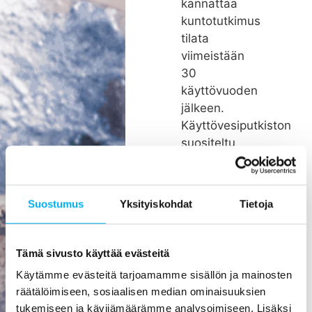
kannattaa
kuntotutkimus
tilata
viimeistään
30
käyttövuoden
jälkeen.
Käyttövesiputkiston
suositeltu
remonttiväli
on noin 26
vuotta.
Suostumus
Yksityiskohdat
Tietoja
Rakenteiden
kätköissä
olevien
Tämä sivusto käyttää evästeitä
putkien
Käytämme evästeitä tarjoamamme sisällön ja mainosten
pienikin
räätälöimiseen, sosiaalisen median ominaisuuksien
vuoto voi
tukemiseen ja kävijämäärämme analysoimiseen. Lisäksi