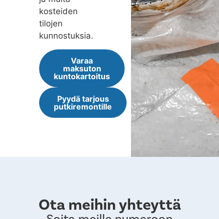
kosteiden
tilojen
kunnostuksia.
Varaa
maksuton
kuntokartoitus
Pyydä tarjous
putkiremontille
Ota meihin yhteyttä
Soita meille numeroon