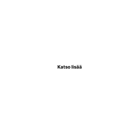
Käyttövesiputkiremontti
Käyttövesiputkistoremontissa uusitaan
putkisto, joka kuljettaa puhdasta vettä
asukkaiden käytettäväksi.
Katso lisää