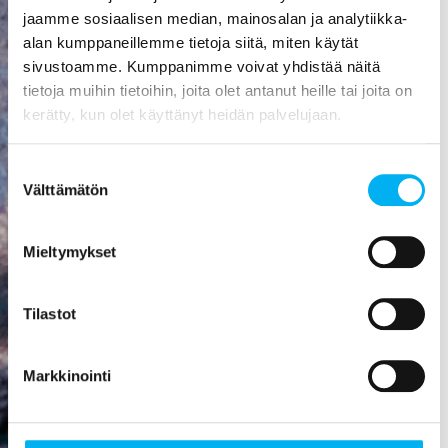
aiheuttaa
jaamme sosiaalisen median, mainosalan ja analytiikka-
mittavat
alan kumppaneillemme tietoja siitä, miten käytät
kosteusvauriot,
sivustoamme. Kumppanimme voivat yhdistää näitä
kuten
tietoja muihin tietoihin, joita olet antanut heille tai joita on
vesivahingon
kerätty, kun olet käyttänyt heidän palvelujaan.
tai
talorakenteiden
Suostumuksen
homehtumisen.
Välttämätön
valinta
Viemäriremontti
on paras
Mieltymykset
sijoitus, mitä
rakennukseen
Tilastot
voi tehdä! Se
nostaa
asunnon
Markkinointi
arvoa,
parantaa
viihtyisyyttä,