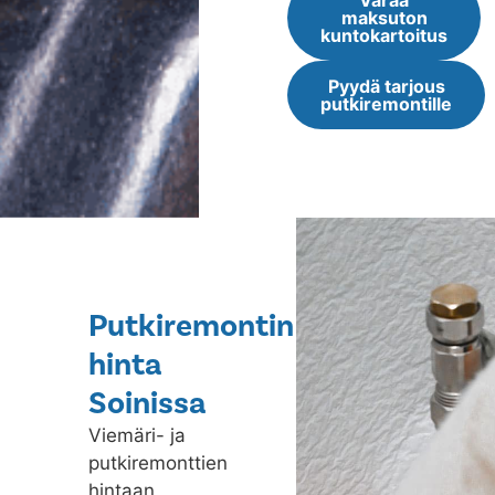
Varaa
maksuton
kuntokartoitus
Pyydä tarjous
putkiremontille
Putkiremontin
hinta
Soinissa
Viemäri- ja
putkiremonttien
hintaan