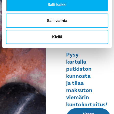
Salli kaikki
ehkäisee
vesivahinkoja,
helpottaa
Salli valinta
huoltoa ja
pidentää
Kiellä
rakennuksen
elinikää.
Pysy
kartalla
putkiston
kunnosta
ja tilaa
maksuton
viemärin
kuntokartoitus!