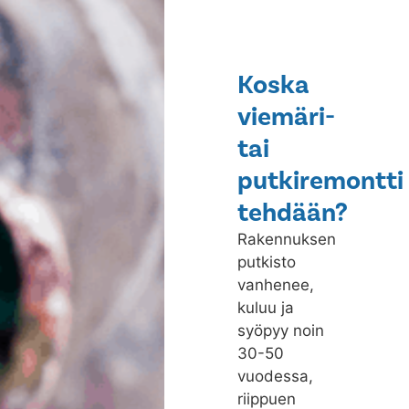
Koska
viemäri-
tai
putkiremontti
tehdään?
Rakennuksen
putkisto
vanhenee,
kuluu ja
syöpyy noin
30-50
vuodessa,
riippuen