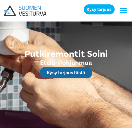
Kysy tarjous
Putkiremontit Soini
Etelä-Pohjanmaa
Kysy tarjous tästä