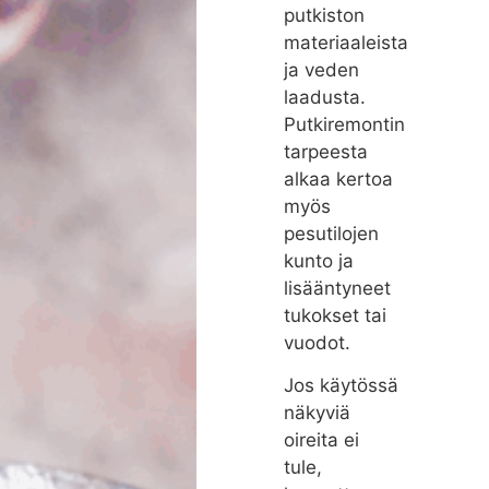
putkiston
materiaaleista
ja veden
laadusta.
Putkiremontin
tarpeesta
alkaa kertoa
myös
pesutilojen
kunto ja
lisääntyneet
tukokset tai
vuodot.
Jos käytössä
näkyviä
oireita ei
tule,