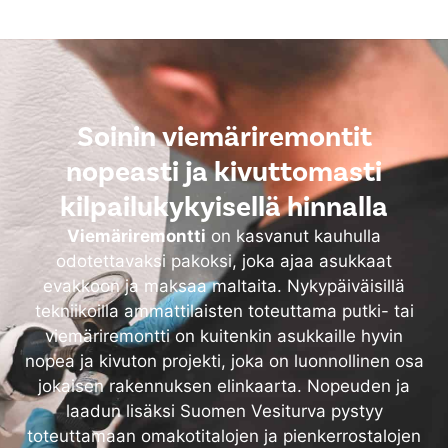
Soinin viemäriremontit
nopeasti ja kivuttomasti
kilpailukykyisellä hinnalla
Viemäriremontti
on kasvanut kauhulla
odotettavaksi pakoksi, joka ajaa asukkaat
evakkoon ja maksaa maltaita. Nykypäiväisillä
tekniikoilla ammattilaisten toteuttama putki- tai
viemäriremontti on kuitenkin asukkaille hyvin
nopea ja kivuton projekti, joka on luonnollinen osa
jokaisen rakennuksen elinkaarta. Nopeuden ja
laadun lisäksi Suomen Vesiturva pystyy
toteuttamaan omakotitalojen ja pienkerrostalojen