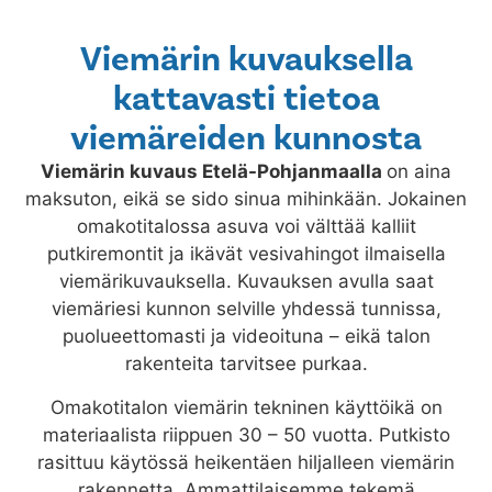
Viemärin kuvauksella
kattavasti tietoa
viemäreiden kunnosta
Viemärin kuvaus
Etelä-Pohjanmaalla
on aina
maksuton, eikä se sido sinua mihinkään. Jokainen
omakotitalossa asuva voi välttää kalliit
putkiremontit ja ikävät vesivahingot ilmaisella
viemärikuvauksella. Kuvauksen avulla saat
viemäriesi kunnon selville yhdessä tunnissa,
puolueettomasti ja videoituna – eikä talon
rakenteita tarvitsee purkaa.
Omakotitalon viemärin tekninen käyttöikä on
materiaalista riippuen 30 – 50 vuotta. Putkisto
rasittuu käytössä heikentäen hiljalleen viemärin
rakennetta. Ammattilaisemme tekemä