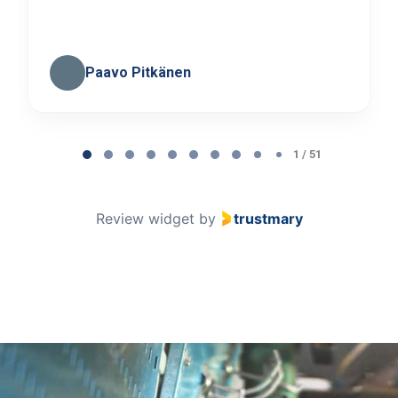
Paavo Pitkänen
Page
1
1 / 51
of
51
Review widget
by
trustmary