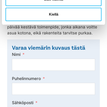
Jos tällaisia oireita ilmenee, niin kallis ja 30-90
päivää kestävä putkiremontti voidaan välttää
Kiellä
viemärin sukittamisella jopa 50 vuodeksi
eteenpäin. Viemärin sukitus on edullinen ja 3
päivää kestävä toimenpide, jonka aikana voitte
asua kotona, eikä rakenteita tarvitse purkaa.
Varaa viemärin kuvaus tästä
Nimi
Puhelinnumero
Sähköposti