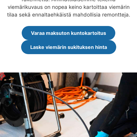
viemärikuvaus on nopea keino kartoittaa viemärin
tilaa sekä ennaltaehkäistä mahdollisia remontteja.
Varaa maksuton kuntokartoitus
Laske viemärin sukituksen hinta