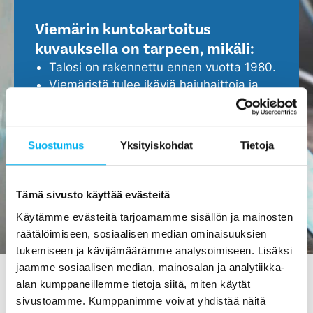
Viemärin kuntokartoitus
kuvauksella on tarpeen, mikäli:
Talosi on rakennettu ennen vuotta 1980.
Viemäristä tulee ikäviä hajuhaittoja ja
viemäri tukkeutuu helposti.
Epäilet, että viemärissä ei ole kaikki
kunnossa.
Suostumus
Yksityiskohdat
Tietoja
Haluat ennakoida ja turvata kotisi
ajoissa, ennen isompien ongelmien
ilmenemistä.
Tämä sivusto käyttää evästeitä
Käytämme evästeitä tarjoamamme sisällön ja mainosten
räätälöimiseen, sosiaalisen median ominaisuuksien
tukemiseen ja kävijämäärämme analysoimiseen. Lisäksi
jaamme sosiaalisen median, mainosalan ja analytiikka-
alan kumppaneillemme tietoja siitä, miten käytät
sivustoamme. Kumppanimme voivat yhdistää näitä
Viemärin kuvaus Etelä-