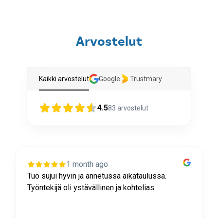
Arvostelut
Kaikki arvostelut
Google
Trustmary
4.5
83
arvostelut
1 month ago
Tuo sujui hyvin ja annetussa aikataulussa.
Työntekijä oli ystävällinen ja kohtelias.