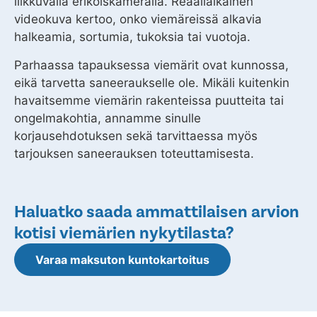
liikkuvalla erikoiskameralla. Reaaliaikainen
videokuva kertoo, onko viemäreissä alkavia
halkeamia, sortumia, tukoksia tai vuotoja.
Parhaassa tapauksessa viemärit ovat kunnossa,
eikä tarvetta saneeraukselle ole. Mikäli kuitenkin
havaitsemme viemärin rakenteissa puutteita tai
ongelmakohtia, annamme sinulle
korjausehdotuksen sekä tarvittaessa myös
tarjouksen saneerauksen toteuttamisesta.
Haluatko saada ammattilaisen arvion
kotisi viemärien nykytilasta?
Varaa maksuton kuntokartoitus