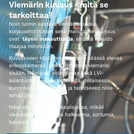
Viemärin kuvaus - mitä se
tarkoittaa?
Noin tunnin kestävä viemärin kuvaus,
korjausehdotukset sekä mahdollinen tarjous
ovat
täysin maksuttomia
, eivätkä ne sido
tilaajaa mihinkään.
Kuvaukseen käytämme kaapelin päässä olevaa
erikoiskameraa, jonka ujutamme viemärisi
sisään. Näin saat videokuvaa sekä LVI-
asiantuntijamme raportin siitä, millaisessa
kunnossa viemärisi ovat ja tarvitseeko niille
tehdä jotain.
Näet siis monitorilta reaaliajassa, mikäli
viemäreissä on alkavia halkeamia, sortumia,
tukoksia tai vuotoja.