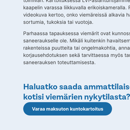
toimivan. Kartoituksessa LVI-asiantuntijamm
kaapelin varassa liikkuvalla erikoiskameralla.
videokuva kertoo, onko viemäreissä alkavia h
sortumia, tukoksia tai vuotoja.
Parhaassa tapauksessa viemärit ovat kunnoss
saneeraukselle ole. Mikäli kuitenkin havaits
rakenteissa puutteita tai ongelmakohtia, ann
korjausehdotuksen sekä tarvittaessa myös ta
saneerauksen toteuttamisesta.
Haluatko saada ammattilais
kotisi viemärien nykytilasta
Varaa maksuton kuntokartoitus