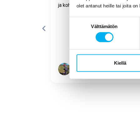
WC:n lavuaarin
ja kohtelias.
olet antanut heille tai joita o
i onnistunut ja
la putkella
Suostumuksen
Välttämätön
valinta
Kiellä
Paavo Pitkänen
Page
1
of
17