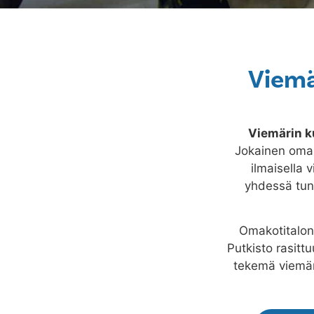
Viemä
Viemärin 
Jokainen omako
ilmaisella 
yhdessä tunn
Omakotitalon 
Putkisto rasitt
tekemä viemär