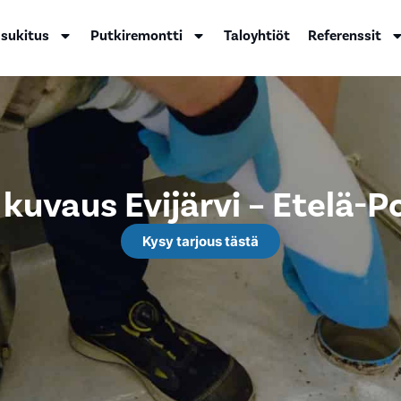
 sukitus
Putkiremontti
Taloyhtiöt
Referenssit
 kuvaus Evijärvi – Etelä-
Kysy tarjous tästä