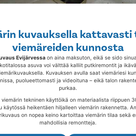
rin kuvauksella kattavasti 
viemäreiden kunnosta
kuvaus
Evijärvessa
on aina maksuton, eikä se sido sinu
titalossa asuva voi välttää kalliit putkiremontit ja ikäv
viemärikuvauksella. Kuvauksen avulla saat viemäriesi kun
issa, puolueettomasti ja videoituna – eikä talon rakente
purkaa.
viemärin tekninen käyttöikä on materiaalista riippuen 3
uu käytössä heikentäen hiljalleen viemärin rakennetta.
ikuvaus on nopea keino kartoittaa viemärin tilaa sekä e
mahdollisia remontteja.