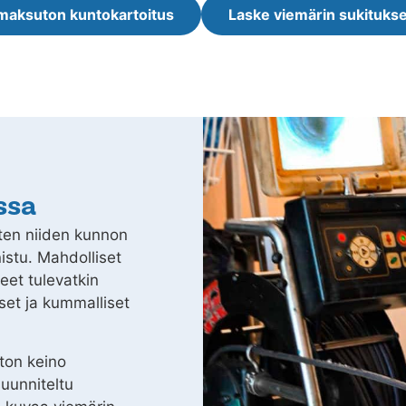
maksuton kuntokartoitus
Laske viemärin sukitukse
ssa
ten niiden kunnon
nistu. Mahdolliset
et tulevatkin
kset ja kummalliset
ton keino
suunniteltu