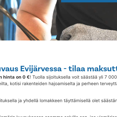
vaus Evijärvessa - tilaa maksut
n hinta
on 0 €
! Tuolla sijoituksella voit säästää yli 7 00
ilta, kotisi rakenteiden hajoamiselta ja perheen terveytt
ituksella ja yhdellä lomakkeen täyttämisellä olet säästä