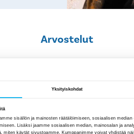
Arvostelut
Yksityiskohdat
itä
3 months ago
mme sisällön ja mainosten räätälöimiseen, sosiaalisen median
Aivan kaikki tarkennukset eivät olleet
Ka
iseen. Lisäksi jaamme sosiaalisen median, mainosalan ja analy
en
välittyneet sopimuksen tekijältä sille,
, miten käytät sivustoamme. Kumppanimme voivat yhdistää näitä t