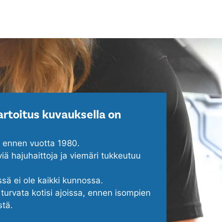
rtoitus kuvauksella on
u ennen vuotta 1980.
viä hajuhaittoja ja viemäri tukkeutuu
ssä ei ole kaikki kunnossa.
turvata kotisi ajoissa, ennen isompien
stä.