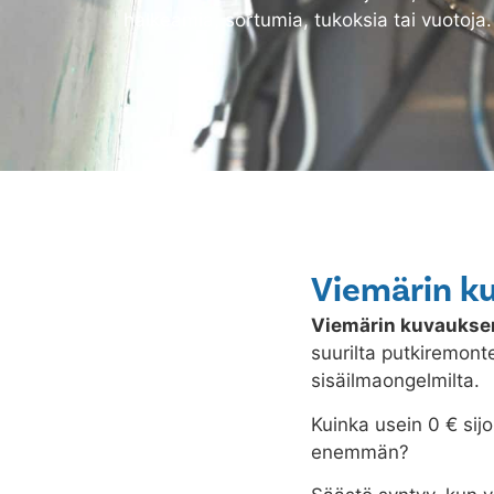
halkeamia, sortumia, tukoksia tai vuotoja.
Viemärin ku
Viemärin kuvaukse
suurilta putkiremonte
sisäilmaongelmilta.
Kuinka usein 0 € sijo
enemmän?