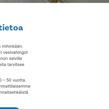
tietoa
a mihinkään.
ät vesivahingot
non selville
ita tarvitsee
0 – 50 vuotta.
 Ammattilaisemme
nnaltaehkäistä