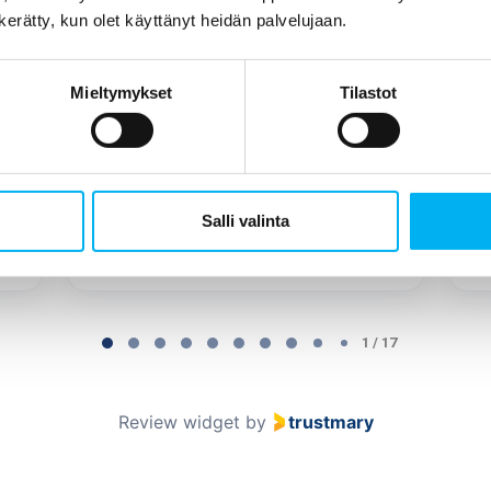
joka varsinaisen työn tuli tekemään
n kerätty, kun olet käyttänyt heidän palvelujaan.
(korotettu väliaikainen WC ja uusi WC
pönttö). Tekijänä oli Jani Tuomainen,
Mieltymykset
Tilastot
joka k...
Näytä enemmän
Salli valinta
Tukiainen Jonna
1 / 17
Review widget
by
trustmary