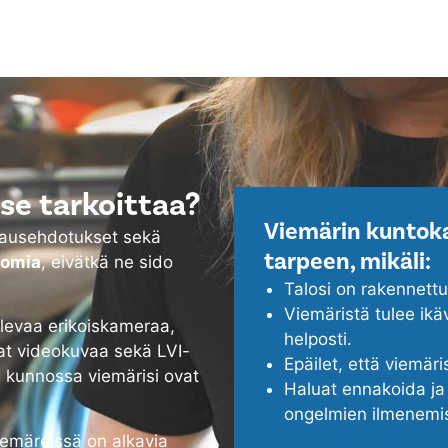
se tarkoittaa?
Viemärin kuntoka
rjausehdotukset sekä
tarpeen, mikäli:
tomia
, eivätkä ne sido
Talosi on rakennett
Viemäristä tulee ikä
evaa erikoiskameraa,
helposti.
at videokuvaa sekä LVI-
Epäilet, että viemäri
a kunnossa viemärisi ovat
Haluat ennakoida ja 
ongelmien ilmenemi
viemäreissä on alkavia