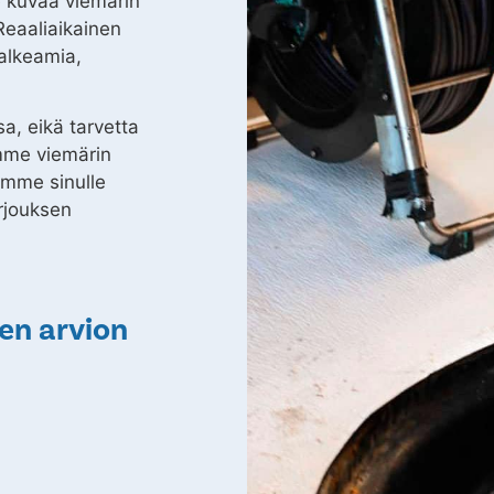
e kuvaa viemärin
 Reaaliaikainen
alkeamia,
a, eikä tarvetta
emme viemärin
amme sinulle
rjouksen
en arvion
?