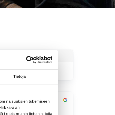
Tietoja
4 months ago
4 mo
 ominaisuuksien tukemiseen
ikki sujui kuten sovittiin.
Jyrki Göös kävi
tiikka-alan
paritalomme viem
ietoja muihin tietoihin, joita