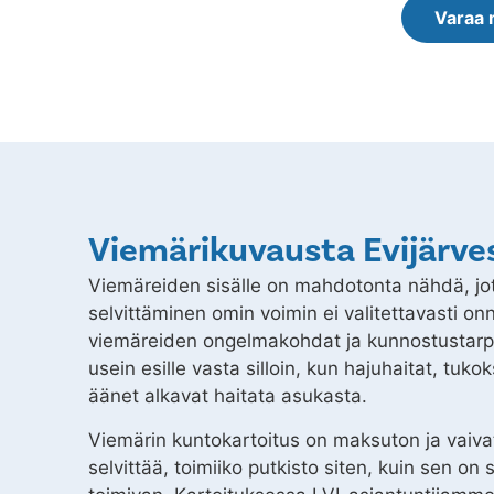
Varaa 
Viemärikuvausta Evijärve
Viemäreiden sisälle on mahdotonta nähdä, jo
selvittäminen omin voimin ei valitettavasti on
viemäreiden ongelmakohdat ja kunnostustarpe
usein esille vasta silloin, kun hajuhaitat, tuko
äänet alkavat haitata asukasta.
Viemärin kuntokartoitus on maksuton ja vaiva
selvittää, toimiiko putkisto siten, kuin sen on 