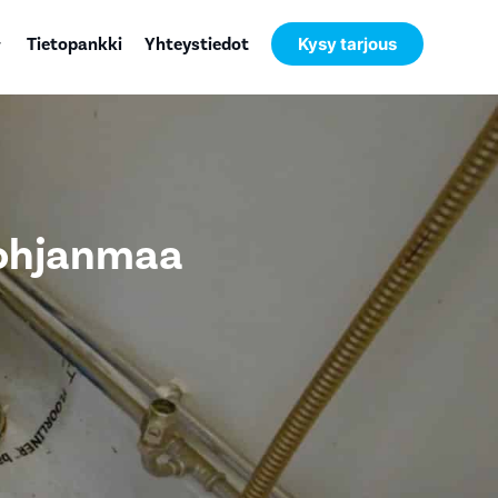
Tietopankki
Yhteystiedot
Kysy tarjous
Pohjanmaa