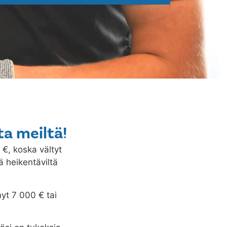
ta meiltä!
0 €, koska vältyt
ä heikentäviltä
nyt 7 000 € tai