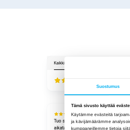
Kaikki arvostelut
Google
Trustmary
4.5
83
arvostelut
Suostumus
Tämä sivusto käyttää eväste
1 month ago
Käytämme evästeitä tarjoama
sujui
Tuo sujui hyvin ja annetussa
ja kävijämäärämme analysoim
 mukaisesti.
aikataulussa. Työntekijä oli ystävällin
kumppaneillemme tietoja siitä