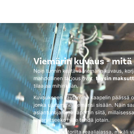
Viemärin kuvaus - mitä 
Noin tunnin kestävä viemärin kuvaus, ko
mahdollinen tarjous ovat
täysin maksut
tilaajaa mihinkään.
Kuvaukseen käytämme kaapelin päässä ol
jonka ujutamme viemärisi sisään. Näin sa
asiantuntijamme raportin siitä, millaisess
ja tarvitseeko niille tehdä jotain.
Näet siis monitorilta reaaliajassa, mikäli 