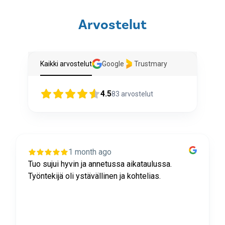
Arvostelut
Kaikki arvostelut
Google
Trustmary
4.5
83
arvostelut
1 month ago
Tuo sujui hyvin ja annetussa aikataulussa.
Työntekijä oli ystävällinen ja kohtelias.