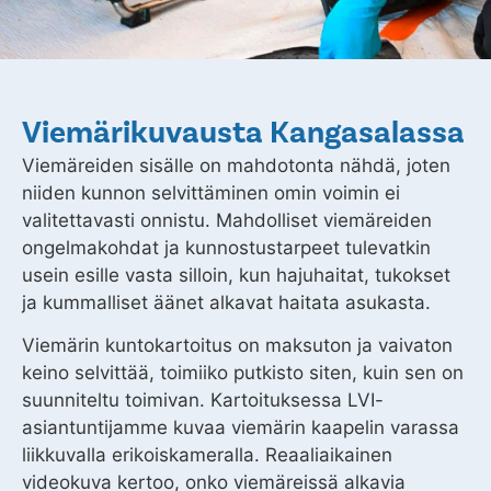
Viemärikuvausta Kangasalassa
Viemäreiden sisälle on mahdotonta nähdä, joten
niiden kunnon selvittäminen omin voimin ei
valitettavasti onnistu. Mahdolliset viemäreiden
ongelmakohdat ja kunnostustarpeet tulevatkin
usein esille vasta silloin, kun hajuhaitat, tukokset
ja kummalliset äänet alkavat haitata asukasta.
Viemärin kuntokartoitus on maksuton ja vaivaton
keino selvittää, toimiiko putkisto siten, kuin sen on
suunniteltu toimivan. Kartoituksessa LVI-
asiantuntijamme kuvaa viemärin kaapelin varassa
liikkuvalla erikoiskameralla. Reaaliaikainen
videokuva kertoo, onko viemäreissä alkavia