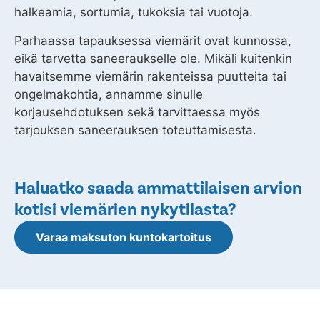
halkeamia, sortumia, tukoksia tai vuotoja.
Parhaassa tapauksessa viemärit ovat kunnossa,
eikä tarvetta saneeraukselle ole. Mikäli kuitenkin
havaitsemme viemärin rakenteissa puutteita tai
ongelmakohtia, annamme sinulle
korjausehdotuksen sekä tarvittaessa myös
tarjouksen saneerauksen toteuttamisesta.
Haluatko saada ammattilaisen arvion
kotisi viemärien nykytilasta?
Varaa maksuton kuntokartoitus