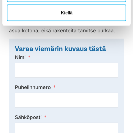
päivää kestävä putkiremontti voidaan välttää
viemärin sukittamisella jopa 50 vuodeksi
Kiellä
eteenpäin. Viemärin sukitus on edullinen ja 3
päivää kestävä toimenpide, jonka aikana voitte
asua kotona, eikä rakenteita tarvitse purkaa.
Varaa viemärin kuvaus tästä
Nimi
Puhelinnumero
Sähköposti