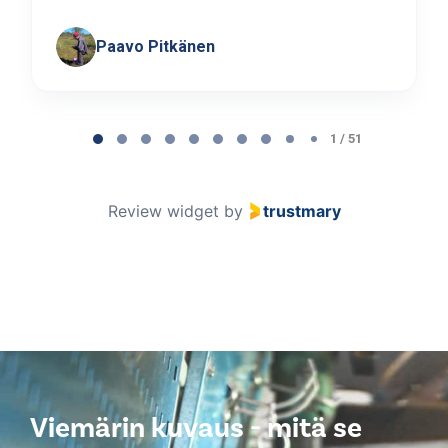
Paavo Pitkänen
Page
1
1 / 51
of
51
Review widget
by
trustmary
Viemärin kuvaus - mitä se