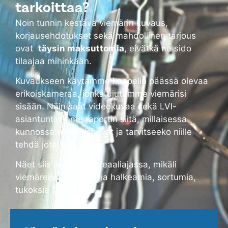
tarkoittaa?
Noin tunnin kestävä viemärin kuvaus,
korjausehdotukset sekä mahdollinen tarjous
ovat
täysin maksuttomia
, eivätkä ne sido
tilaajaa mihinkään.
Kuvaukseen käytämme kaapelin päässä olevaa
erikoiskameraa, jonka ujutamme viemärisi
sisään. Näin saat videokuvaa sekä LVI-
asiantuntijamme raportin siitä, millaisessa
kunnossa viemärisi ovat ja tarvitseeko niille
tehdä jotain.
Näet siis monitorilta reaaliajassa, mikäli
viemäreissä on alkavia halkeamia, sortumia,
tukoksia tai vuotoja.