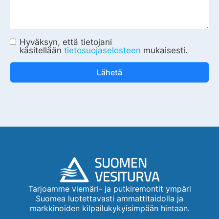
Hyväksyn, että tietojani
käsitellään
tietosuojaselosteen
mukaisesti.
Lähetä
Tarjoamme viemäri- ja putkiremontit ympäri
Suomea luotettavasti ammattitaidolla ja
markkinoiden kilpailukykyisimpään hintaan.