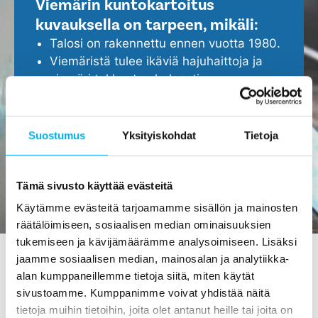
Viemärin kuntokartoitus
kuvauksella on tarpeen, mikäli:
Talosi on rakennettu ennen vuotta 1980.
Viemäristä tulee ikäviä hajuhaittoja ja
viemäri tukkeutuu helposti.
Epäilet, että viemärissä ei ole kaikki
kunnossa.
Haluat ennakoida ja turvata kotisi
Suostumus
Yksityiskohdat
Tietoja
ajoissa, ennen isompien ongelmien
ilmenemistä.
Tämä sivusto käyttää evästeitä
Käytämme evästeitä tarjoamamme sisällön ja mainosten
räätälöimiseen, sosiaalisen median ominaisuuksien
tukemiseen ja kävijämäärämme analysoimiseen. Lisäksi
jaamme sosiaalisen median, mainosalan ja analytiikka-
alan kumppaneillemme tietoja siitä, miten käytät
Viemärin kuvaus
sivustoamme. Kumppanimme voivat yhdistää näitä
Kangasalassa - tilaa
tietoja muihin tietoihin, joita olet antanut heille tai joita on