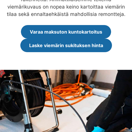
viemärikuvaus on nopea keino kartoittaa viemärin
tilaa sekä ennaltaehkäistä mahdollisia remontteja.
Varaa maksuton kuntokartoitus
Laske viemärin sukituksen hinta