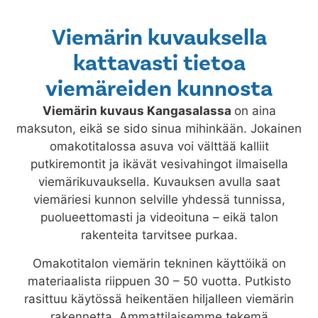
Viemärin kuvauksella
kattavasti tietoa
viemäreiden kunnosta
Viemärin kuvaus
Kangasalassa
on aina
maksuton, eikä se sido sinua mihinkään. Jokainen
omakotitalossa asuva voi välttää kalliit
putkiremontit ja ikävät vesivahingot ilmaisella
viemärikuvauksella. Kuvauksen avulla saat
viemäriesi kunnon selville yhdessä tunnissa,
puolueettomasti ja videoituna – eikä talon
rakenteita tarvitsee purkaa.
Omakotitalon viemärin tekninen käyttöikä on
materiaalista riippuen 30 – 50 vuotta. Putkisto
rasittuu käytössä heikentäen hiljalleen viemärin
rakennetta. Ammattilaisemme tekemä