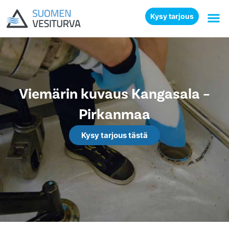
Kysy tarjous
Viemärin kuvaus Kangasala –
Pirkanmaa
Kysy tarjous tästä