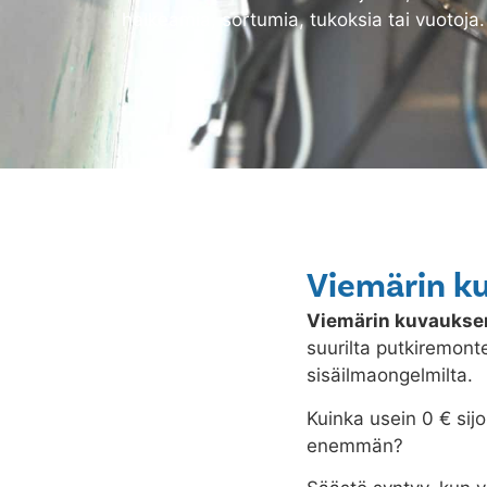
halkeamia, sortumia, tukoksia tai vuotoja.
Viemärin ku
Viemärin kuvaukse
suurilta putkiremonte
sisäilmaongelmilta.
Kuinka usein 0 € sijo
enemmän?