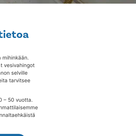
tietoa
a mihinkään.
ät vesivahingot
non selville
ita tarvitsee
0 – 50 vuotta.
 Ammattilaisemme
nnaltaehkäistä