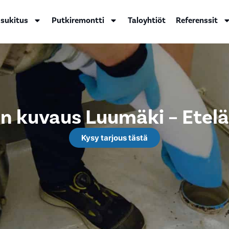
 sukitus
Putkiremontti
Taloyhtiöt
Referenssit
n kuvaus Luumäki – Etelä
Kysy tarjous tästä