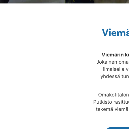
Viemä
Viemärin 
Jokainen omako
ilmaisella 
yhdessä tunn
Omakotitalon 
Putkisto rasitt
tekemä viemär