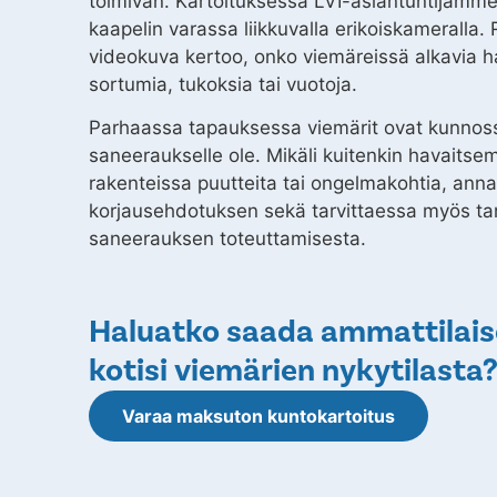
toimivan. Kartoituksessa LVI-asiantuntijamm
kaapelin varassa liikkuvalla erikoiskameralla.
videokuva kertoo, onko viemäreissä alkavia h
sortumia, tukoksia tai vuotoja.
Parhaassa tapauksessa viemärit ovat kunnoss
saneeraukselle ole. Mikäli kuitenkin havaits
rakenteissa puutteita tai ongelmakohtia, ann
korjausehdotuksen sekä tarvittaessa myös ta
saneerauksen toteuttamisesta.
Haluatko saada ammattilais
kotisi viemärien nykytilasta
Varaa maksuton kuntokartoitus