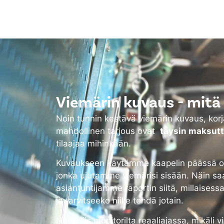
Viemärin kuvaus - mitä 
Noin tunnin kestävä viemärin kuvaus, ko
mahdollinen tarjous ovat
täysin maksut
tilaajaa mihinkään.
Kuvaukseen käytämme kaapelin päässä ol
jonka ujutamme viemärisi sisään. Näin sa
asiantuntijamme raportin siitä, millaisess
ja tarvitseeko niille tehdä jotain.
Näet siis monitorilta reaaliajassa, mikäli 