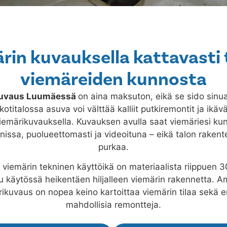
rin kuvauksella kattavasti 
viemäreiden kunnosta
kuvaus
Luumäessä
on aina maksuton, eikä se sido sinu
titalossa asuva voi välttää kalliit putkiremontit ja ikäv
viemärikuvauksella. Kuvauksen avulla saat viemäriesi kun
issa, puolueettomasti ja videoituna – eikä talon rakente
purkaa.
viemärin tekninen käyttöikä on materiaalista riippuen 3
uu käytössä heikentäen hiljalleen viemärin rakennetta.
ikuvaus on nopea keino kartoittaa viemärin tilaa sekä e
mahdollisia remontteja.