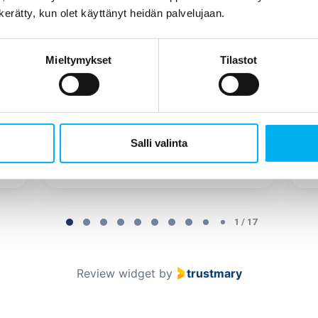
joka varsinaisen työn tuli tekemään
n kerätty, kun olet käyttänyt heidän palvelujaan.
(korotettu väliaikainen WC ja uusi WC
pönttö). Tekijänä oli Jani Tuomainen,
Mieltymykset
Tilastot
joka k...
Näytä enemmän
Salli valinta
Tukiainen Jonna
1 / 17
Review widget
by
trustmary