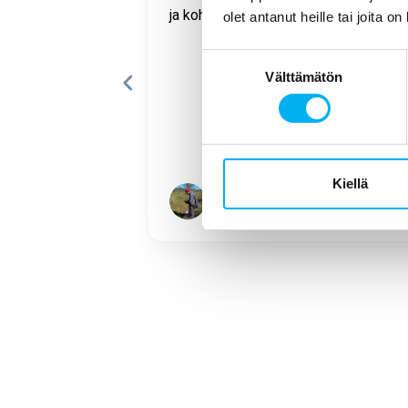
WC:n lavuaarin
ja kohtelias.
olet antanut heille tai joita o
i onnistunut ja
la putkella
Suostumuksen
Välttämätön
valinta
Kiellä
Paavo Pitkänen
Page
1
of
17