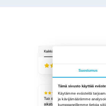
Kaikki arvostelut
Google
Trustmary
4.5
83
arvostelut
Suostumus
Tämä sivusto käyttää eväste
1 month ago
Käytämme evästeitä tarjoama
sujui
Tuo sujui hyvin ja annetussa
ja kävijämäärämme analysoim
 mukaisesti.
aikataulussa. Työntekijä oli ystävällin
kumppaneillemme tietoja siitä