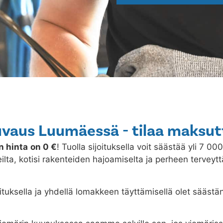
vaus Luumäessä - tilaa maksut
n hinta
on 0 €
! Tuolla sijoituksella voit säästää yli 7 00
ilta, kotisi rakenteiden hajoamiselta ja perheen terveytt
ituksella ja yhdellä lomakkeen täyttämisellä olet säästä