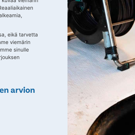
e kuvaa viemärin
 Reaaliaikainen
alkeamia,
a, eikä tarvetta
emme viemärin
amme sinulle
rjouksen
en arvion
?