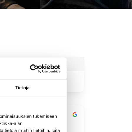
Tietoja
4 months ago
4 mo
 ominaisuuksien tukemiseen
ikki sujui kuten sovittiin.
Jyrki Göös kävi
tiikka-alan
paritalomme viem
ietoja muihin tietoihin, joita