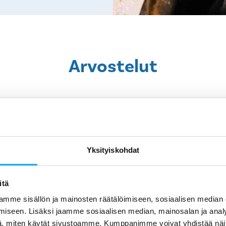
Arvostelut
Yksityiskohdat
itä
3 months ago
mme sisällön ja mainosten räätälöimiseen, sosiaalisen median
Aivan kaikki tarkennukset eivät olleet
Ka
iseen. Lisäksi jaamme sosiaalisen median, mainosalan ja analy
en
välittyneet sopimuksen tekijältä sille,
, miten käytät sivustoamme. Kumppanimme voivat yhdistää näitä t