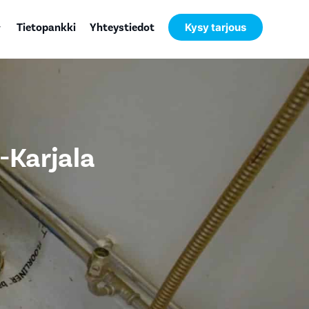
Tietopankki
Yhteystiedot
Kysy tarjous
-Karjala