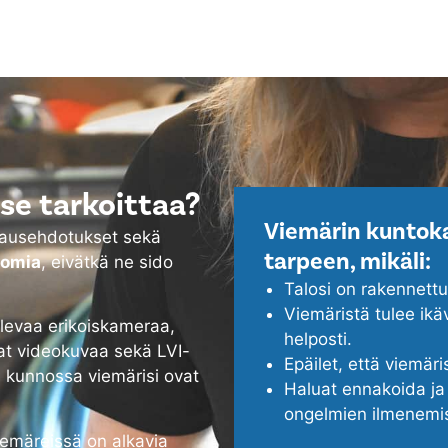
se tarkoittaa?
Viemärin kuntoka
rjausehdotukset sekä
tarpeen, mikäli:
tomia
, eivätkä ne sido
Talosi on rakennett
Viemäristä tulee ikä
evaa erikoiskameraa,
helposti.
at videokuvaa sekä LVI-
Epäilet, että viemäri
a kunnossa viemärisi ovat
Haluat ennakoida ja 
ongelmien ilmenemi
viemäreissä on alkavia