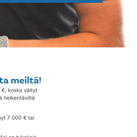
ta meiltä!
0 €, koska vältyt
ä heikentäviltä
nyt 7 000 € tai