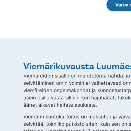
Varaa 
Viemärikuvausta Luumäe
Viemäreiden sisälle on mahdotonta nähdä, jo
selvittäminen omin voimin ei valitettavasti on
viemäreiden ongelmakohdat ja kunnostustarpe
usein esille vasta silloin, kun hajuhaitat, tuko
äänet alkavat haitata asukasta.
Viemärin kuntokartoitus on maksuton ja vaiva
selvittää, toimiiko putkisto siten, kuin sen on 