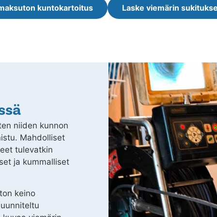
maksuton kuntokartoitus
Laske viemärin sukitukse
ssä
ten niiden kunnon
nistu. Mahdolliset
et tulevatkin
kset ja kummalliset
ton keino
suunniteltu