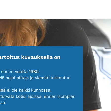
rtoitus kuvauksella on
u ennen vuotta 1980.
viä hajuhaittoja ja viemäri tukkeutuu
ssä ei ole kaikki kunnossa.
turvata kotisi ajoissa, ennen isompien
stä.