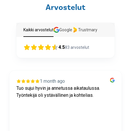
Arvostelut
Kaikki arvostelut
Google
Trustmary
4.5
83
arvostelut
1 month ago
Tuo sujui hyvin ja annetussa aikataulussa.
Työntekijä oli ystävällinen ja kohtelias.