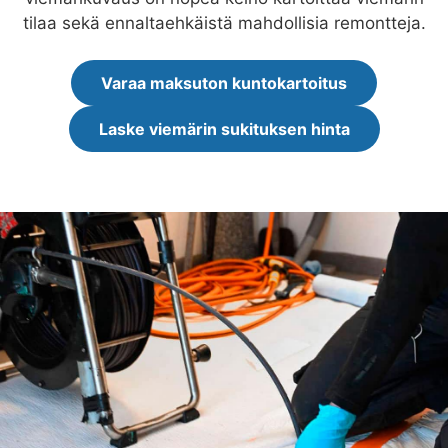
tilaa sekä ennaltaehkäistä mahdollisia remontteja.
Varaa maksuton kuntokartoitus
Laske viemärin sukituksen hinta