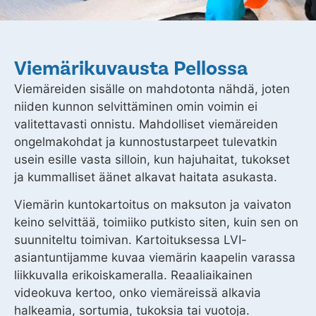
Viemärikuvausta Pellossa
Viemäreiden sisälle on mahdotonta nähdä, joten
niiden kunnon selvittäminen omin voimin ei
valitettavasti onnistu. Mahdolliset viemäreiden
ongelmakohdat ja kunnostustarpeet tulevatkin
usein esille vasta silloin, kun hajuhaitat, tukokset
ja kummalliset äänet alkavat haitata asukasta.
Viemärin kuntokartoitus on maksuton ja vaivaton
keino selvittää, toimiiko putkisto siten, kuin sen on
suunniteltu toimivan. Kartoituksessa LVI-
asiantuntijamme kuvaa viemärin kaapelin varassa
liikkuvalla erikoiskameralla. Reaaliaikainen
videokuva kertoo, onko viemäreissä alkavia
halkeamia, sortumia, tukoksia tai vuotoja.