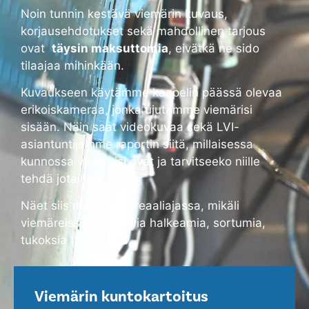
Noin tunnin kestävä viemärin kuvaus,
korjausehdotukset sekä mahdollinen tarjous
ovat
täysin maksuttomia
, eivätkä ne sido
tilaajaa mihinkään.
Kuvaukseen käytämme kaapelin päässä olevaa
erikoiskameraa, jonka ujutamme viemärisi
sisään. Näin saat videokuvaa sekä LVI-
asiantuntijamme raportin siitä, millaisessa
kunnossa viemärisi ovat ja tarvitseeko niille
tehdä jotain.
Näet siis monitorilta reaaliajassa, mikäli
viemäreissä on alkavia halkeamia, sortumia,
tukoksia tai vuotoja.
Viemärin kuntokartoitus