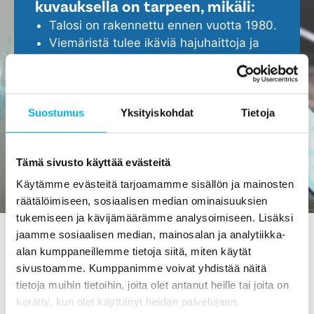
kuvauksella on tarpeen, mikäli:
Talosi on rakennettu ennen vuotta 1980.
Viemäristä tulee ikäviä hajuhaittoja ja
viemäri tukkeutuu helposti.
Epäilet, että viemärissä ei ole kaikki
kunnossa.
Haluat ennakoida ja turvata kotisi
Suostumus
Yksityiskohdat
Tietoja
ajoissa, ennen isompien ongelmien
ilmenemistä.
Tämä sivusto käyttää evästeitä
Käytämme evästeitä tarjoamamme sisällön ja mainosten
räätälöimiseen, sosiaalisen median ominaisuuksien
tukemiseen ja kävijämäärämme analysoimiseen. Lisäksi
jaamme sosiaalisen median, mainosalan ja analytiikka-
alan kumppaneillemme tietoja siitä, miten käytät
Viemärin kuvaus Pellossa -
sivustoamme. Kumppanimme voivat yhdistää näitä
tietoja muihin tietoihin, joita olet antanut heille tai joita on
tilaa maksutta meiltä!
kerätty, kun olet käyttänyt heidän palvelujaan.
Viemärin kuvauksen hinta
on 0 €
! Tuolla