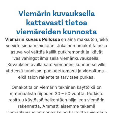
Viemärin kuvauksella
kattavasti tietoa
viemäreiden kunnosta
Viemärin kuvaus
Pellossa
on aina maksuton, eikä
se sido sinua mihinkään. Jokainen omakotitalossa
asuva voi välttää kalliit putkiremontit ja ikävät
vesivahingot ilmaisella viemärikuvauksella.
Kuvauksen avulla saat viemäriesi kunnon selville
yhdessä tunnissa, puolueettomasti ja videoituna –
eikä talon rakenteita tarvitsee purkaa.
Omakotitalon viemärin tekninen käyttöikä on
materiaalista riippuen 30 – 50 vuotta. Putkisto
rasittuu käytössä heikentäen hiljalleen viemärin
rakennetta. Ammattilaisemme tekemä
viemärikuvaus on nopea keino kartoittaa viemärin