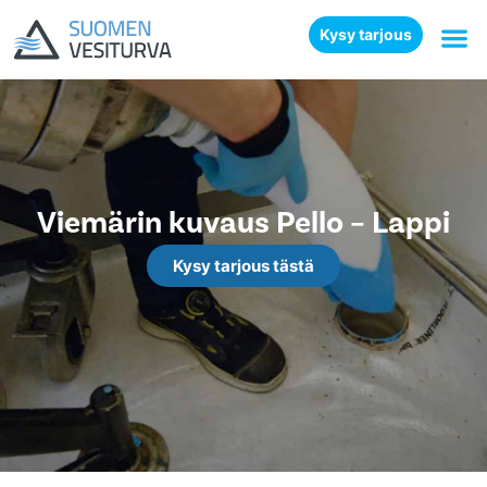
Kysy tarjous
Viemärin kuvaus Pello – Lappi
Kysy tarjous tästä