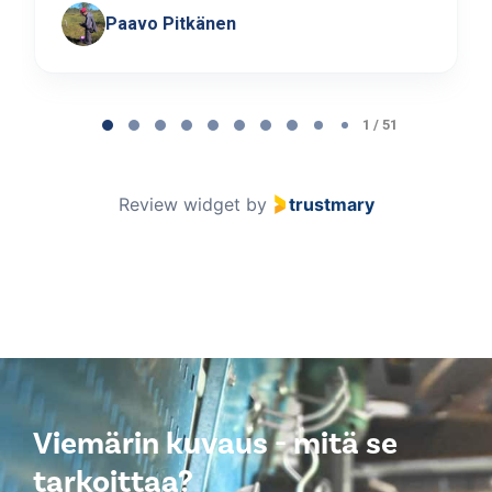
Paavo Pitkänen
Page
1
1 / 51
of
51
Review widget
by
trustmary
Viemärin kuvaus - mitä se
tarkoittaa?