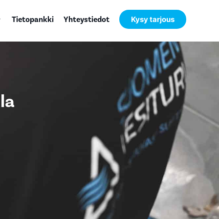
Tietopankki
Yhteystiedot
Kysy tarjous
la