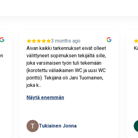
3 months ago
Aivan kaikki tarkennukset eivät olleet
Ka
en
välittyneet sopimuksen tekijältä sille,
joka varsinaisen työn tuli tekemään
(korotettu väliaikainen WC ja uusi WC
pönttö). Tekijänä oli Jani Tuomainen,
joka k...
Näytä enemmän
Tukiainen Jonna