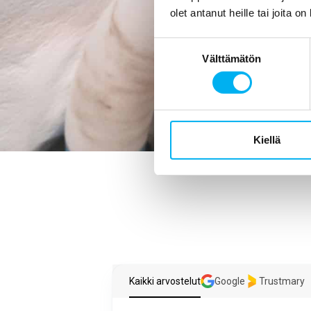
mikä viemärin 
olet antanut heille tai joita o
Suostumuksen
Välttämätön
valinta
Kiellä
Kaikki arvostelut
Google
Trustmary