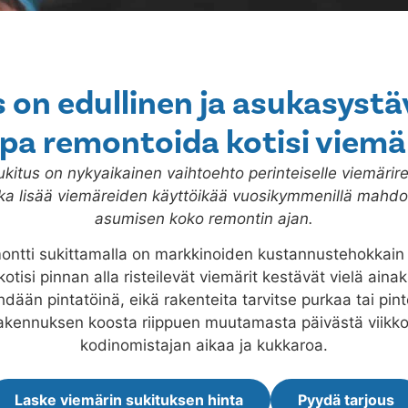
 on edullinen ja asukasystä
pa remontoida kotisi viemä
kitus on nykyaikainen vaihtoehto perinteiselle viemärire
ka lisää viemäreiden käyttöikää vuosikymmenillä mahdol
asumisen koko remontin ajan.
ontti sukittamalla on markkinoiden kustannustehokkai
kotisi pinnan alla risteilevät viemärit kestävät vielä ain
hdään pintatöinä, eikä rakenteita tarvitse purkaa tai pin
rakennuksen koosta riippuen muutamasta päivästä viikk
kodinomistajan aikaa ja kukkaroa.
Laske viemärin sukituksen hinta
Pyydä tarjous