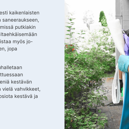
sti kaikenlaisten
en saneeraukseen,
 missä putkiakin
naltaehkäisemään
istaa myös jo-
en, jopa
halletaan
ettuessaan
eniä kestävän
vielä vahvikkeet,
osiota kestävä ja