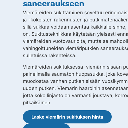
saneeraukseen
Viemäreiden sukittaminen soveltuu erinomaise
ja -kokoisten rakennusten ja putkimateriaali
sillä sukkaa voidaan asentaa kaikkialle sinne,
on. Sukitustekniikkaa käytetään yleisesti en
viemäreiden vuotovaurioita, mutta se mahdoll
vahingoittuneiden viemäriputkien saneerauks
suljetuissa rakenteissa.
Viemäreiden sukituksessa viemärin sisään pu
paineilmalla saumaton huopasukka, joka kov
muodostaa vanhan putken sisään vuosikymm
uuden putken. Viemärin haaroihin asennetaan 
jotta koko linjasto on varmasti joustava, korro
pitkäikäinen.
Laske viemärin sukituksen hinta