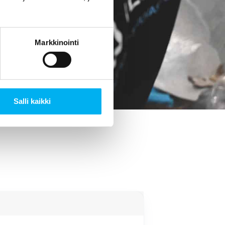
si. Tämä on tae
Markkinointi
Salli kaikki