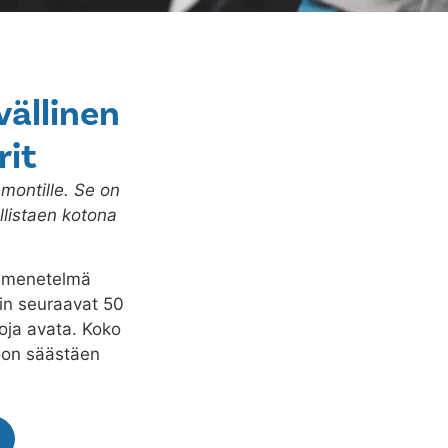
vällinen
rit
montille. Se on
listaen kotona
n menetelmä
akin seuraavat 50
toja avata. Koko
oon säästäen