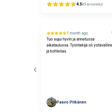
4.5
83
arvostelut
1 month ago
sujui
Tuo sujui hyvin ja annetussa
 mukaisesti.
aikataulussa. Työntekijä oli ystävällin
WC:n lavuaarin
ja kohtelias.
i onnistunut ja
la putkella
Paavo Pitkänen