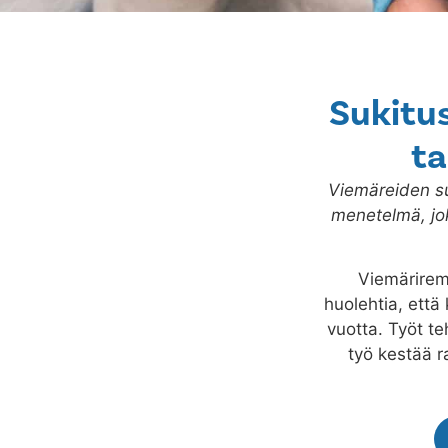
Sukitus
ta
Viemäreiden su
menetelmä, jo
Viemärirem
huolehtia, että 
vuotta. Työt te
työ kestää 