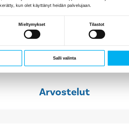
kunto oli alunperin ja mitä sukituksella saatiin aikaisek
n kerätty, kun olet käyttänyt heidän palvelujaan.
sekä laadusta että vastuusta.
Mieltymykset
Tilastot
Laske viemärin sukituksen hinta
Pyydä tarjous
Salli valinta
Arvostelut