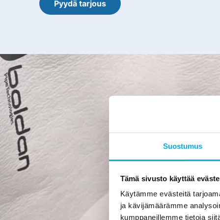
Pyydä tarjous
K
Käytämm
Suostumus
työntekijämme 
toteutamme yl
osaamista et
Tämä sivusto käyttää eväste
Käytämme evästeitä tarjoama
Sertifikaatti
ja kävijämäärämme analysoim
siis kuvataan s
kumppaneillemme tietoja siitä