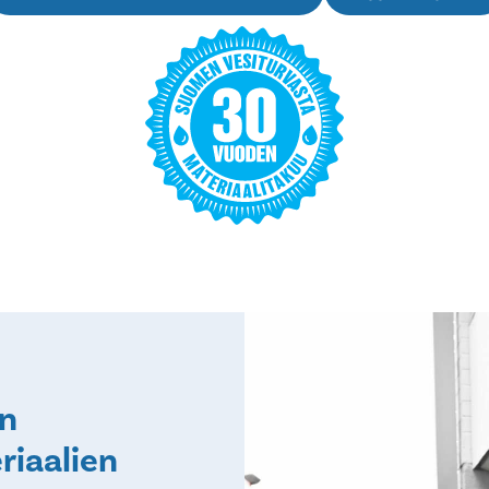
en
riaalien