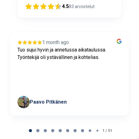
4.5
83
arvostelut
1 month ago
Tuo sujui hyvin ja annetussa aikataulussa.
Työntekijä oli ystävällinen ja kohtelias.
Paavo Pitkänen
Page
1
1 / 51
of