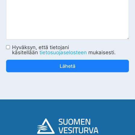
Hyväksyn, että tietojani
käsitellään
tietosuojaselosteen
mukaisesti.
Lähetä