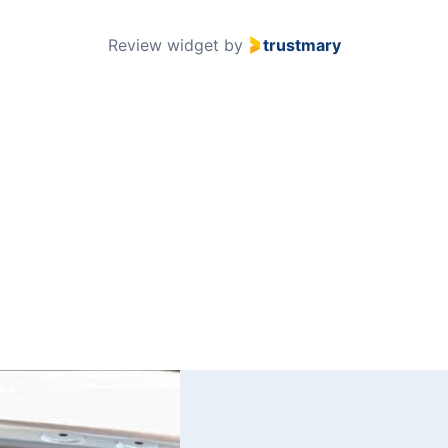
51
Review widget
by
trustmary