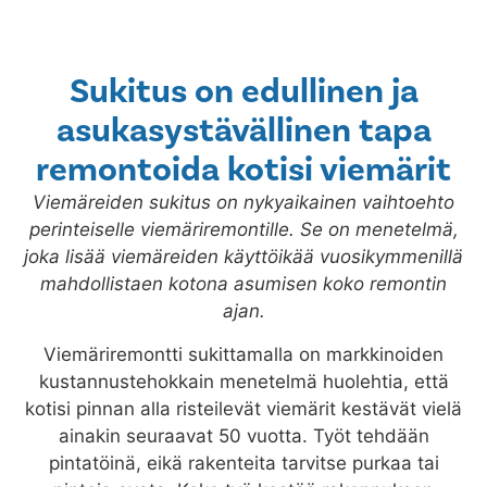
Sukitus on edullinen ja
asukasystävällinen tapa
remontoida kotisi viemärit
Viemäreiden sukitus on nykyaikainen vaihtoehto
perinteiselle viemäriremontille. Se on menetelmä,
joka lisää viemäreiden käyttöikää vuosikymmenillä
mahdollistaen kotona asumisen koko remontin
ajan.
Viemäriremontti sukittamalla on markkinoiden
kustannustehokkain menetelmä huolehtia, että
kotisi pinnan alla risteilevät viemärit kestävät vielä
ainakin seuraavat 50 vuotta. Työt tehdään
pintatöinä, eikä rakenteita tarvitse purkaa tai