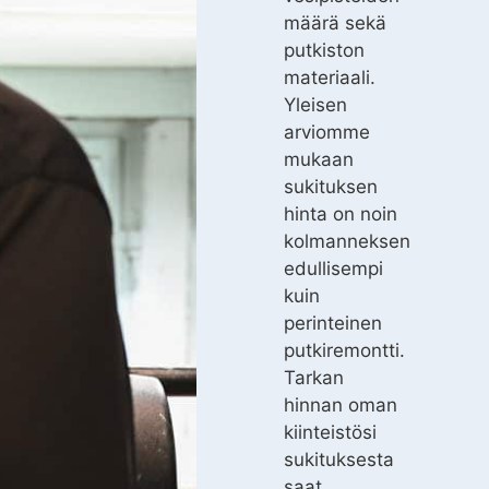
määrä sekä
putkiston
materiaali.
Yleisen
arviomme
mukaan
sukituksen
hinta on noin
kolmanneksen
edullisempi
kuin
perinteinen
putkiremontti.
Tarkan
hinnan oman
kiinteistösi
sukituksesta
saat