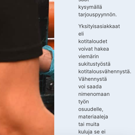
kysymällä
tarjouspyynnön.
Yksityisasiakkaat
eli
kotitaloudet
voivat hakea
viemärin
sukitustyöstä
kotitalousvähennystä.
Vähennystä
voi saada
nimenomaan
työn
osuudelle,
materiaaleja
tai muita
kuluja se ei