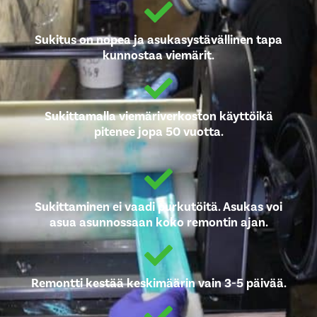
Sukitus on nopea ja asukasystävällinen tapa
kunnostaa viemärit.
Sukittamalla viemäriverkoston käyttöikä
pitenee jopa 50 vuotta.
Sukittaminen ei vaadi purkutöitä. Asukas voi
asua asunnossaan koko remontin ajan.
Remontti kestää keskimäärin vain 3-5 päivää.