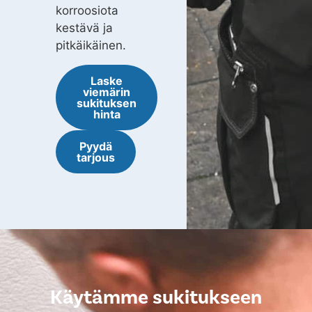
korroosiota
kestävä ja
pitkäikäinen.
Laske
viemärin
sukituksen
hinta
Pyydä
tarjous
Käytämme sukitukseen