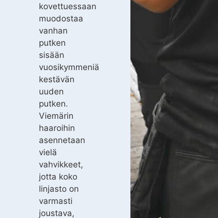
kovettuessaan
muodostaa
vanhan
putken
sisään
vuosikymmeniä
kestävän
uuden
putken.
Viemärin
haaroihin
asennetaan
vielä
vahvikkeet,
jotta koko
linjasto on
varmasti
joustava,