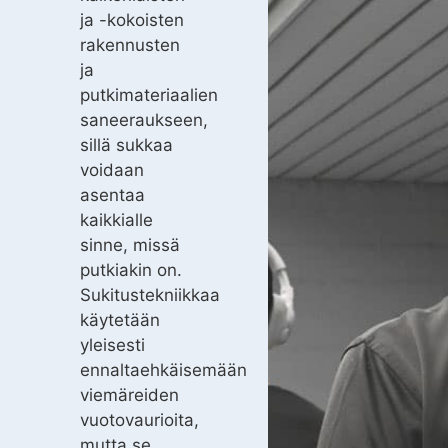
ja -kokoisten
rakennusten
ja
putkimateriaalien
saneeraukseen,
sillä sukkaa
voidaan
asentaa
kaikkialle
sinne, missä
putkiakin on.
Sukitustekniikkaa
käytetään
yleisesti
ennaltaehkäisemään
viemäreiden
vuotovaurioita,
mutta se