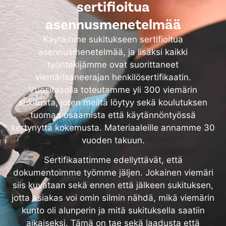
sertifioitua
asennusmenetelmää
Käytämme sukitukseen sertifioitua
asennusmenetelmää, ja lisäksi kaikki
työntekijämme ovat suorittaneet
viemärisaneerajan henkilösertifikaatin.
Vuositasolla toteutamme yli 300 viemärin
sukitusta, joten meiltä löytyy sekä koulutuksen
tuomaa osaamista että käytännöntyössä
kertynyttä kokemusta. Materiaaleille annamme 30
vuoden takuun.
Sertifikaattimme edellyttävät, että
dokumentoimme työmme jäljen. Jokainen viemäri
siis kuvataan sekä ennen että jälkeen sukituksen,
jotta asiakas voi omin silmin nähdä, mikä viemärin
kunto oli alunperin ja mitä sukituksella saatiin
aikaiseksi. Tämä on tae sekä laadusta että