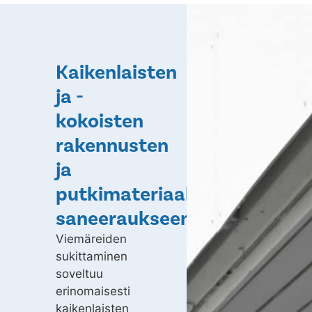
Kaikenlaisten
ja -
kokoisten
rakennusten
ja
putkimateriaalien
saneeraukseen
Viemäreiden
sukittaminen
soveltuu
erinomaisesti
kaikenlaisten