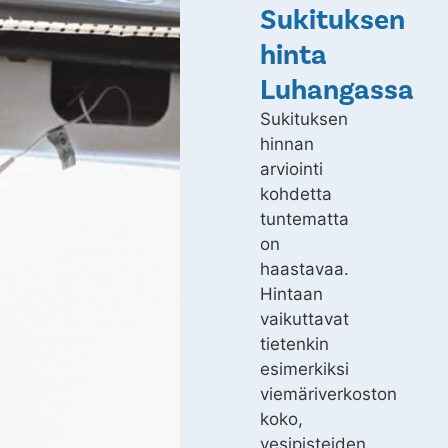
Sukituksen
hinta
Luhangassa
Sukituksen
hinnan
arviointi
kohdetta
tuntematta
on
haastavaa.
Hintaan
vaikuttavat
tietenkin
esimerkiksi
viemäriverkoston
koko,
vesipisteiden