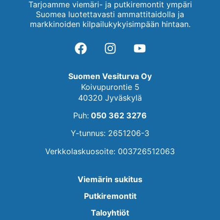
Tarjoamme viemäri- ja putkiremontit ympäri
Suomea luotettavasti ammattitaidolla ja
markkinoiden kilpailukykyisimpään hintaan.
Suomen Vesiturva Oy
Koivupurontie 5
40320 Jyväskylä
Puh:
050 362 3276
Y-tunnus: 2651206-3
Verkkolaskuosoite: 003726512063
Viemärin sukitus
Putkiremontit
Taloyhtiöt