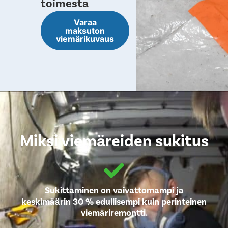
toimesta
Varaa
maksuton
viemärikuvaus
Miksi viemäreiden sukitus
Sukittaminen on vaivattomampi ja
keskimäärin 30 % edullisempi kuin perinteinen
viemäriremontti.