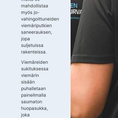
mahdollistaa
myös jo-
vahingoittuneiden
viemäriputkien
saneerauksen,
jopa
suljetuissa
rakenteissa.
Viemäreiden
sukituksessa
viemärin
sisään
puhalletaan
paineilmalla
saumaton
huopasukka,
joka