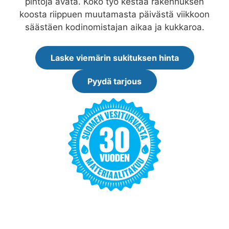
pintoja avata. Koko työ kestää rakennuksen
koosta riippuen muutamasta päivästä viikkoon
säästäen kodinomistajan aikaa ja kukkaroa.
Laske viemärin sukituksen hinta
Pyydä tarjous