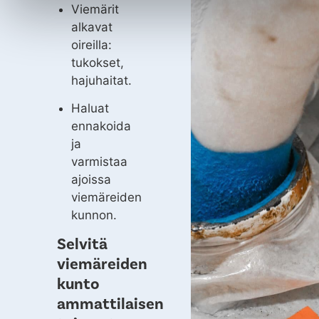
Viemärit
alkavat
oireilla:
tukokset,
hajuhaitat.
Haluat
ennakoida
ja
varmistaa
ajoissa
viemäreiden
kunnon.
Selvitä
viemäreiden
kunto
ammattilaisen