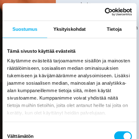
kata.
Asiakas
huolehtii
kotitalousvähennyksen
Suostumus
Yksityiskohdat
Tietoja
hakemisesta
itse.
Tarkemmat
Tämä sivusto käyttää evästeitä
tiedot
Käytämme evästeitä tarjoamamme sisällön ja mainosten
löytyvät
räätälöimiseen, sosiaalisen median ominaisuuksien
verottajan
tukemiseen ja kävijämäärämme analysoimiseen. Lisäksi
sivuilta.
jaamme sosiaalisen median, mainosalan ja analytiikka-
alan kumppaneillemme tietoja siitä, miten käytät
Laske
sivustoamme. Kumppanimme voivat yhdistää näitä
viemärin
tietoja muihin tietoihin, joita olet antanut heille tai joita on
sukituksen
hinta
kerätty, kun olet käyttänyt heidän palvelujaan.
Pyydä
Suostumuksen
tarjous
Välttämätön
valinta