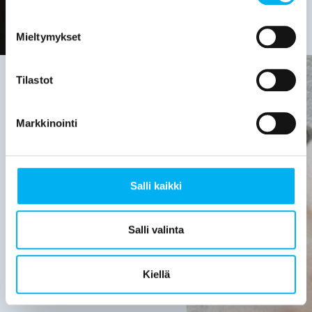
Mieltymykset
Tilastot
Viemäriremontin
Markkinointi
tarve on
hyvä
Salli kaikki
selvittää,
kun:
Salli valinta
Viemärijärjestelmä
on yli 30
Kiellä
vuotta
vanha.