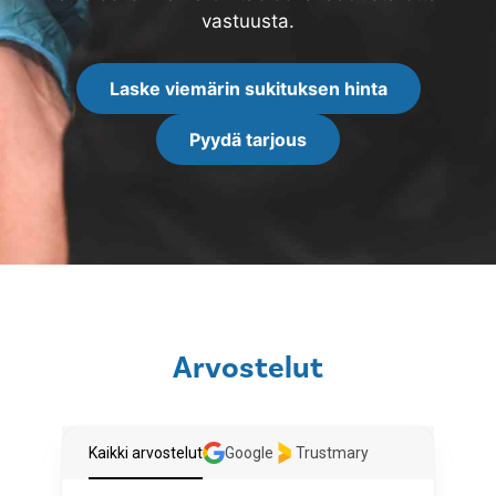
vastuusta.
Laske viemärin sukituksen hinta
Pyydä tarjous
Arvostelut
Kaikki arvostelut
Google
Trustmary