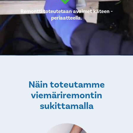
Remontti toteutetaan avaimet käteen -
periaatteella.
Näin toteutamme
viemäriremontin
sukittamalla