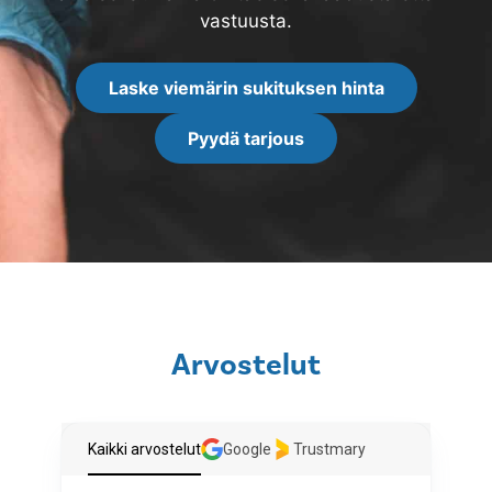
vastuusta.
Laske viemärin sukituksen hinta
Pyydä tarjous
Arvostelut
Kaikki arvostelut
Google
Trustmary