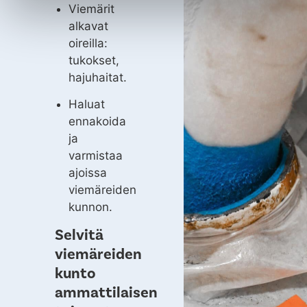
Viemärit
alkavat
oireilla:
tukokset,
hajuhaitat.
Haluat
ennakoida
ja
varmistaa
ajoissa
viemäreiden
kunnon.
Selvitä
viemäreiden
kunto
ammattilaisen