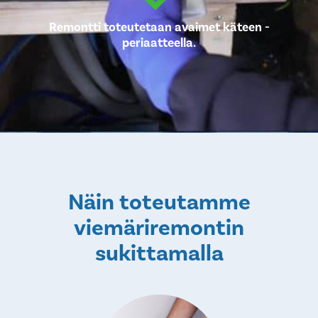
Remontti toteutetaan avaimet käteen -
periaatteella.
Näin toteutamme
viemäriremontin
sukittamalla