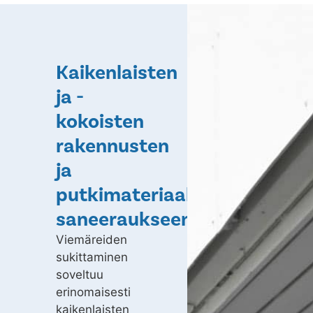
Kaikenlaisten
ja -
kokoisten
rakennusten
ja
putkimateriaalien
saneeraukseen
Viemäreiden
sukittaminen
soveltuu
erinomaisesti
kaikenlaisten