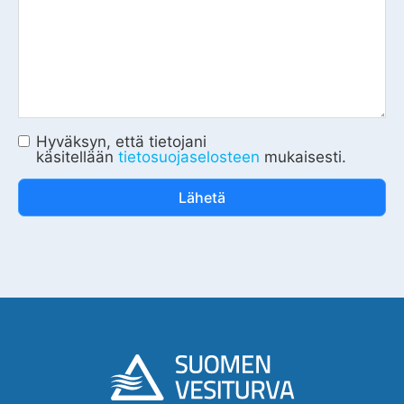
Hyväksyn, että tietojani
käsitellään
tietosuojaselosteen
mukaisesti.
Lähetä