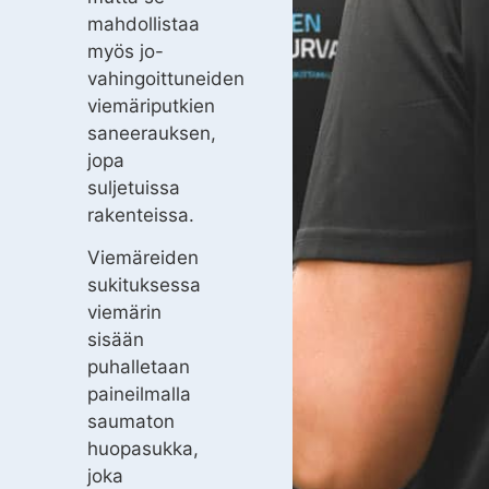
mahdollistaa
myös jo-
vahingoittuneiden
viemäriputkien
saneerauksen,
jopa
suljetuissa
rakenteissa.
Viemäreiden
sukituksessa
viemärin
sisään
puhalletaan
paineilmalla
saumaton
huopasukka,
joka