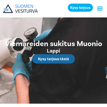
Kysy tarjous
Viemäreiden sukitus Muonio
Lappi
Kysy tarjous tästä