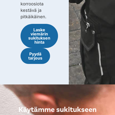
korroosiota
kestävä ja
pitkäikäinen.
Laske
viemärin
sukituksen
hinta
Pyydä
tarjous
Käytämme sukitukseen