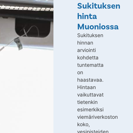
Sukituksen
hinta
Muoniossa
Sukituksen
hinnan
arviointi
kohdetta
tuntematta
on
haastavaa.
Hintaan
vaikuttavat
tietenkin
esimerkiksi
viemäriverkoston
koko,
vesipisteiden