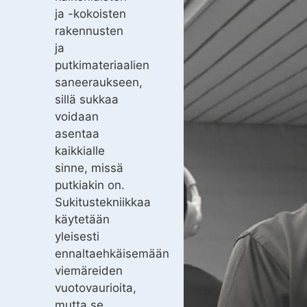
ja -kokoisten
rakennusten
ja
putkimateriaalien
saneeraukseen,
sillä sukkaa
voidaan
asentaa
kaikkialle
sinne, missä
putkiakin on.
Sukitustekniikkaa
käytetään
yleisesti
ennaltaehkäisemään
viemäreiden
vuotovaurioita,
mutta se