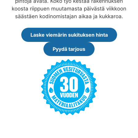
pintoja avata. Koko työ kestää rakennuksen
koosta riippuen muutamasta päivästä viikkoon
säästäen kodinomistajan aikaa ja kukkaroa.
Laske viemärin sukituksen hinta
Pyydä tarjous