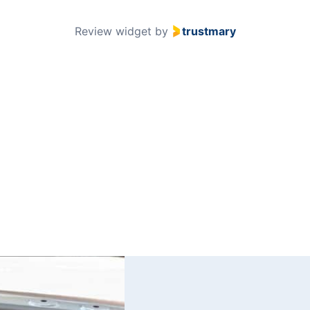
51
Review widget
by
trustmary