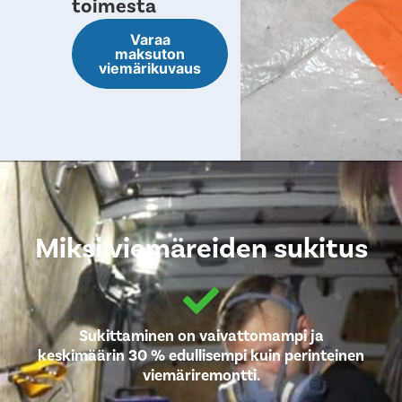
toimesta
Varaa
maksuton
viemärikuvaus
Miksi viemäreiden sukitus
Sukittaminen on vaivattomampi ja
keskimäärin 30 % edullisempi kuin perinteinen
viemäriremontti.