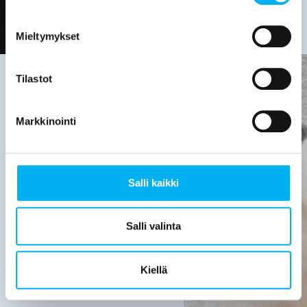
Mieltymykset
Tilastot
Viemäriremontin
Markkinointi
tarve on
hyvä
Salli kaikki
selvittää,
kun:
Salli valinta
Viemärijärjestelmä
on yli 30
Kiellä
vuotta
vanha.