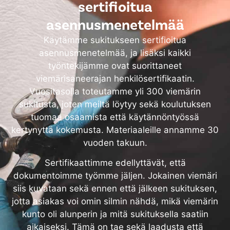
sertifioitua
asennusmenetelmää
Käytämme sukitukseen sertifioitua
asennusmenetelmää, ja lisäksi kaikki
työntekijämme ovat suorittaneet
viemärisaneerajan henkilösertifikaatin.
Vuositasolla toteutamme yli 300 viemärin
sukitusta, joten meiltä löytyy sekä koulutuksen
tuomaa osaamista että käytännöntyössä
kertynyttä kokemusta. Materiaaleille annamme 30
vuoden takuun.
Sertifikaattimme edellyttävät, että
dokumentoimme työmme jäljen. Jokainen viemäri
siis kuvataan sekä ennen että jälkeen sukituksen,
jotta asiakas voi omin silmin nähdä, mikä viemärin
kunto oli alunperin ja mitä sukituksella saatiin
aikaiseksi. Tämä on tae sekä laadusta että