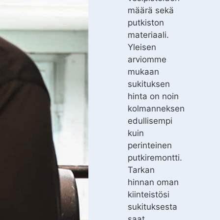
määrä sekä
putkiston
materiaali.
Yleisen
arviomme
mukaan
sukituksen
hinta on noin
kolmanneksen
edullisempi
kuin
perinteinen
putkiremontti.
Tarkan
hinnan oman
kiinteistösi
sukituksesta
saat