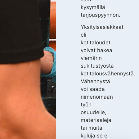
kysymällä
tarjouspyynnön.
Yksityisasiakkaat
eli
kotitaloudet
voivat hakea
viemärin
sukitustyöstä
kotitalousvähennystä.
Vähennystä
voi saada
nimenomaan
työn
osuudelle,
materiaaleja
tai muita
kuluja se ei