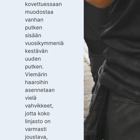
kovettuessaan
muodostaa
vanhan
putken
sisään
vuosikymmeniä
kestävän
uuden
putken.
Viemärin
haaroihin
asennetaan
vielä
vahvikkeet,
jotta koko
linjasto on
varmasti
joustava,