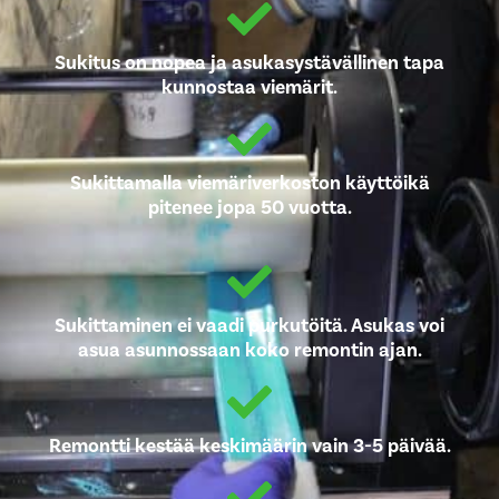
Sukitus on nopea ja asukasystävällinen tapa
kunnostaa viemärit.
Sukittamalla viemäriverkoston käyttöikä
pitenee jopa 50 vuotta.
Sukittaminen ei vaadi purkutöitä. Asukas voi
asua asunnossaan koko remontin ajan.
Remontti kestää keskimäärin vain 3-5 päivää.