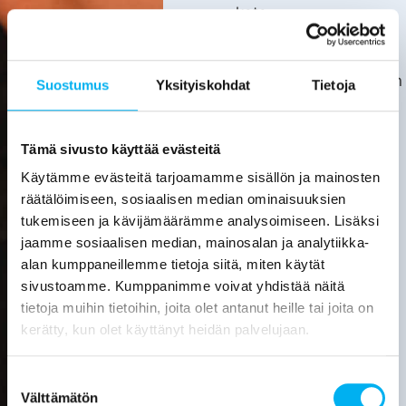
kata.
Asiakas
huolehtii
kotitalousvähennyksen
Suostumus
Yksityiskohdat
Tietoja
hakemisesta
itse.
Tarkemmat
Tämä sivusto käyttää evästeitä
tiedot
Käytämme evästeitä tarjoamamme sisällön ja mainosten
löytyvät
räätälöimiseen, sosiaalisen median ominaisuuksien
verottajan
tukemiseen ja kävijämäärämme analysoimiseen. Lisäksi
sivuilta.
jaamme sosiaalisen median, mainosalan ja analytiikka-
alan kumppaneillemme tietoja siitä, miten käytät
Laske
sivustoamme. Kumppanimme voivat yhdistää näitä
viemärin
tietoja muihin tietoihin, joita olet antanut heille tai joita on
sukituksen
hinta
kerätty, kun olet käyttänyt heidän palvelujaan.
Pyydä
Suostumuksen
tarjous
Välttämätön
valinta