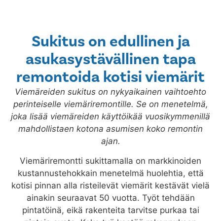
Sukitus on edullinen ja
asukasystävällinen tapa
remontoida kotisi viemärit
Viemäreiden sukitus on nykyaikainen vaihtoehto
perinteiselle viemäriremontille. Se on menetelmä,
joka lisää viemäreiden käyttöikää vuosikymmenillä
mahdollistaen kotona asumisen koko remontin
ajan.
Viemäriremontti sukittamalla on markkinoiden
kustannustehokkain menetelmä huolehtia, että
kotisi pinnan alla risteilevät viemärit kestävät vielä
ainakin seuraavat 50 vuotta. Työt tehdään
pintatöinä, eikä rakenteita tarvitse purkaa tai