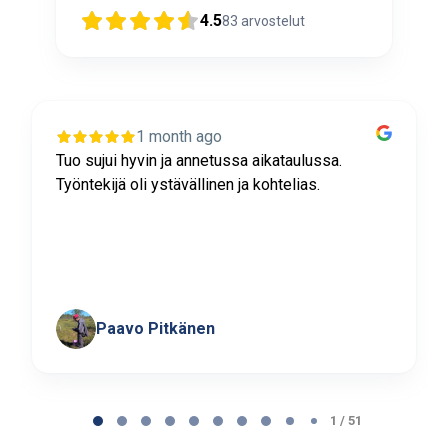
4.5
83
arvostelut
1 month ago
Tuo sujui hyvin ja annetussa aikataulussa.
Työntekijä oli ystävällinen ja kohtelias.
Paavo Pitkänen
Page
1
1 / 51
of