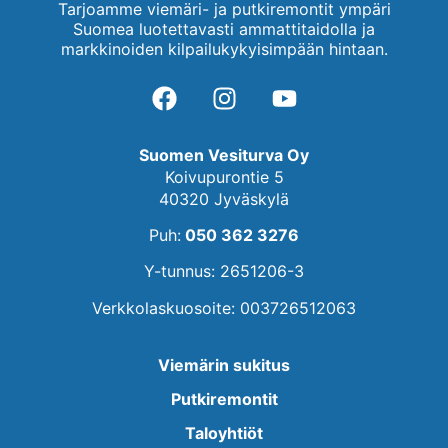
Tarjoamme viemäri- ja putkiremontit ympäri
Suomea luotettavasti ammattitaidolla ja
markkinoiden kilpailukykyisimpään hintaan.
Suomen Vesiturva Oy
Koivupurontie 5
40320 Jyväskylä
Puh:
050 362 3276
Y-tunnus: 2651206-3
Verkkolaskuosoite: 003726512063
Viemärin sukitus
Putkiremontit
Taloyhtiöt