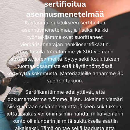
sertifioitua
asennusmenetelmää
Käytämme sukitukseen sertifioitua
asennusmenetelmää, ja lisäksi kaikki
työntekijämme ovat suorittaneet
viemärisaneerajan henkilösertifikaatin.
Vuositasolla toteutamme yli 300 viemärin
sukitusta, joten meiltä löytyy sekä koulutuksen
tuomaa osaamista että käytännöntyössä
kertynyttä kokemusta. Materiaaleille annamme 30
vuoden takuun.
Sertifikaattimme edellyttävät, että
dokumentoimme työmme jäljen. Jokainen viemäri
siis kuvataan sekä ennen että jälkeen sukituksen,
jotta asiakas voi omin silmin nähdä, mikä viemärin
kunto oli alunperin ja mitä sukituksella saatiin
aikaiseksi. Tämä on tae sekä laadusta että