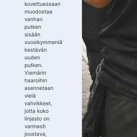
kovettuessaan
muodostaa
vanhan
putken
sisään
vuosikymmeniä
kestävän
uuden
putken.
Viemärin
haaroihin
asennetaan
vielä
vahvikkeet,
jotta koko
linjasto on
varmasti
joustava,