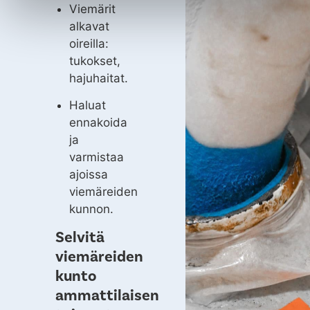
Viemärit
alkavat
oireilla:
tukokset,
hajuhaitat.
Haluat
ennakoida
ja
varmistaa
ajoissa
viemäreiden
kunnon.
Selvitä
viemäreiden
kunto
ammattilaisen