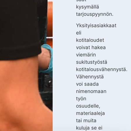
kysymällä
tarjouspyynnön.
Yksityisasiakkaat
eli
kotitaloudet
voivat hakea
viemärin
sukitustyöstä
kotitalousvähennystä.
Vähennystä
voi saada
nimenomaan
työn
osuudelle,
materiaaleja
tai muita
kuluja se ei