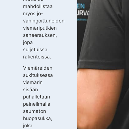
mahdollistaa
myös jo-
vahingoittuneiden
viemäriputkien
saneerauksen,
jopa
suljetuissa
rakenteissa.
Viemäreiden
sukituksessa
viemärin
sisään
puhalletaan
paineilmalla
saumaton
huopasukka,
joka