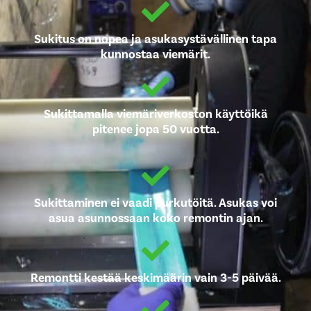
Sukitus on nopea ja asukasystävällinen tapa
kunnostaa viemärit.
Sukittamalla viemäriverkoston käyttöikä
pitenee jopa 50 vuotta.
Sukittaminen ei vaadi purkutöitä. Asukas voi
asua asunnossaan koko remontin ajan.
Remontti kestää keskimäärin vain 3-5 päivää.