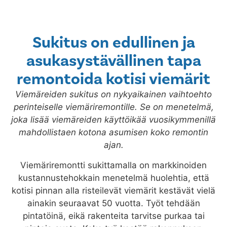
Sukitus on edullinen ja
asukasystävällinen tapa
remontoida kotisi viemärit
Viemäreiden sukitus on nykyaikainen vaihtoehto
perinteiselle viemäriremontille. Se on menetelmä,
joka lisää viemäreiden käyttöikää vuosikymmenillä
mahdollistaen kotona asumisen koko remontin
ajan.
Viemäriremontti sukittamalla on markkinoiden
kustannustehokkain menetelmä huolehtia, että
kotisi pinnan alla risteilevät viemärit kestävät vielä
ainakin seuraavat 50 vuotta. Työt tehdään
pintatöinä, eikä rakenteita tarvitse purkaa tai