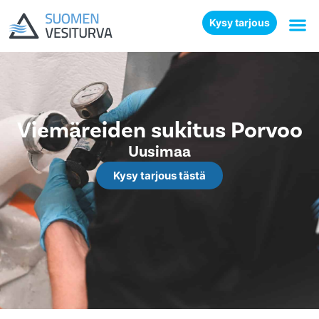
Kysy tarjous
Viemäreiden sukitus Porvoo
Uusimaa
Kysy tarjous tästä