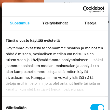
kata.
Asiakas
huolehtii
kotitalousvähennyksen
Suostumus
Yksityiskohdat
Tietoja
hakemisesta
itse.
Tarkemmat
Tämä sivusto käyttää evästeitä
tiedot
Käytämme evästeitä tarjoamamme sisällön ja mainosten
löytyvät
räätälöimiseen, sosiaalisen median ominaisuuksien
verottajan
tukemiseen ja kävijämäärämme analysoimiseen. Lisäksi
sivuilta.
jaamme sosiaalisen median, mainosalan ja analytiikka-
alan kumppaneillemme tietoja siitä, miten käytät
Laske
sivustoamme. Kumppanimme voivat yhdistää näitä
viemärin
tietoja muihin tietoihin, joita olet antanut heille tai joita on
sukituksen
hinta
kerätty, kun olet käyttänyt heidän palvelujaan.
Pyydä
Suostumuksen
tarjous
Välttämätön
valinta