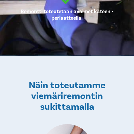
Remontti toteutetaan avaimet käteen -
periaatteella.
Näin toteutamme
viemäriremontin
sukittamalla