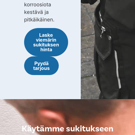
korroosiota
kestävä ja
pitkäikäinen.
Laske
viemärin
sukituksen
hinta
Pyydä
tarjous
Käytämme sukitukseen