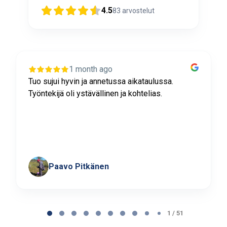
4.5
83
arvostelut
1 month ago
Tuo sujui hyvin ja annetussa aikataulussa.
Työntekijä oli ystävällinen ja kohtelias.
Paavo Pitkänen
Page
1
1 / 51
of