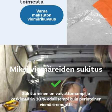
toimesta
Varaa
maksuton
viemärikuvaus
Miksi viemäreiden sukitus
Sukittaminen on vaivattomampi ja
keskimäärin 30 % edullisempi kuin perinteinen
viemäriremontti.