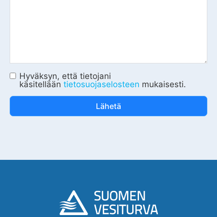
Hyväksyn, että tietojani
käsitellään
tietosuojaselosteen
mukaisesti.
Lähetä