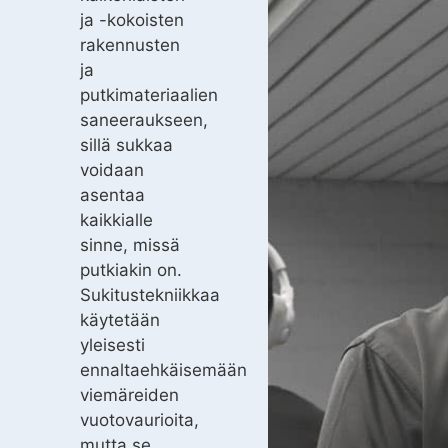
ja -kokoisten
rakennusten
ja
putkimateriaalien
saneeraukseen,
sillä sukkaa
voidaan
asentaa
kaikkialle
sinne, missä
putkiakin on.
Sukitustekniikkaa
käytetään
yleisesti
ennaltaehkäisemään
viemäreiden
vuotovaurioita,
mutta se