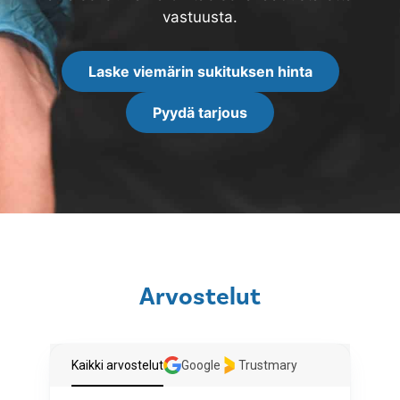
vastuusta.
Laske viemärin sukituksen hinta
Pyydä tarjous
Arvostelut
Kaikki arvostelut
Google
Trustmary