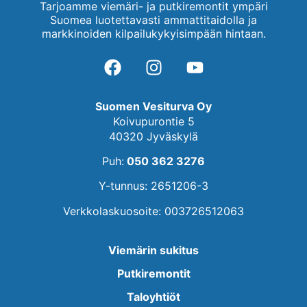
Tarjoamme viemäri- ja putkiremontit ympäri
Suomea luotettavasti ammattitaidolla ja
markkinoiden kilpailukykyisimpään hintaan.
Suomen Vesiturva Oy
Koivupurontie 5
40320 Jyväskylä
Puh:
050 362 3276
Y-tunnus: 2651206-3
Verkkolaskuosoite: 003726512063
Viemärin sukitus
Putkiremontit
Taloyhtiöt