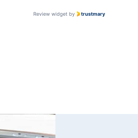
51
Review widget
by
trustmary