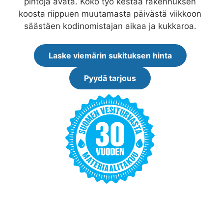
pintoja avata. Koko työ kestää rakennuksen
koosta riippuen muutamasta päivästä viikkoon
säästäen kodinomistajan aikaa ja kukkaroa.
Laske viemärin sukituksen hinta
Pyydä tarjous