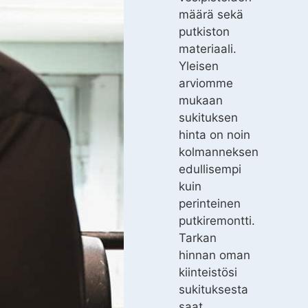
määrä sekä
putkiston
materiaali.
Yleisen
arviomme
mukaan
sukituksen
hinta on noin
kolmanneksen
edullisempi
kuin
perinteinen
putkiremontti.
Tarkan
hinnan oman
kiinteistösi
sukituksesta
saat