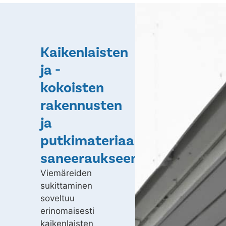
Kaikenlaisten
ja -
kokoisten
rakennusten
ja
putkimateriaalien
saneeraukseen
Viemäreiden
sukittaminen
soveltuu
erinomaisesti
kaikenlaisten