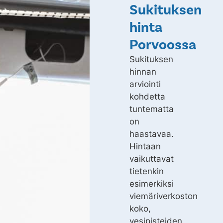
Sukituksen
hinta
Porvoossa
Sukituksen
hinnan
arviointi
kohdetta
tuntematta
on
haastavaa.
Hintaan
vaikuttavat
tietenkin
esimerkiksi
viemäriverkoston
koko,
vesipisteiden