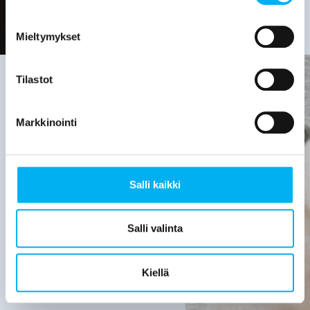
Mieltymykset
Tilastot
Viemäriremontin
Markkinointi
tarve on
hyvä
Salli kaikki
selvittää,
kun:
Salli valinta
Viemärijärjestelmä
on yli 30
Kiellä
vuotta
vanha.