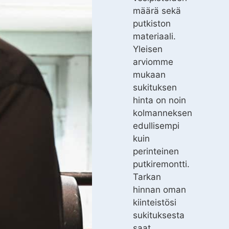
määrä sekä
putkiston
materiaali.
Yleisen
arviomme
mukaan
sukituksen
hinta on noin
kolmanneksen
edullisempi
kuin
perinteinen
putkiremontti.
Tarkan
hinnan oman
kiinteistösi
sukituksesta
saat