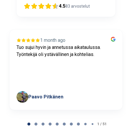
4.5
83
arvostelut
1 month ago
Tuo sujui hyvin ja annetussa aikataulussa.
Työntekijä oli ystävällinen ja kohtelias.
Paavo Pitkänen
Page
1
1 / 51
of