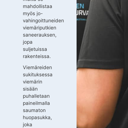
mahdollistaa
myös jo-
vahingoittuneiden
viemäriputkien
saneerauksen,
jopa
suljetuissa
rakenteissa.
Viemäreiden
sukituksessa
viemärin
sisään
puhalletaan
paineilmalla
saumaton
huopasukka,
joka