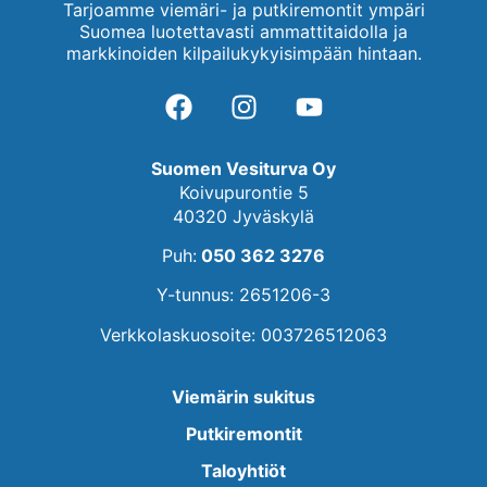
Tarjoamme viemäri- ja putkiremontit ympäri
Suomea luotettavasti ammattitaidolla ja
markkinoiden kilpailukykyisimpään hintaan.
Suomen Vesiturva Oy
Koivupurontie 5
40320 Jyväskylä
Puh:
050 362 3276
Y-tunnus: 2651206-3
Verkkolaskuosoite: 003726512063
Viemärin sukitus
Putkiremontit
Taloyhtiöt