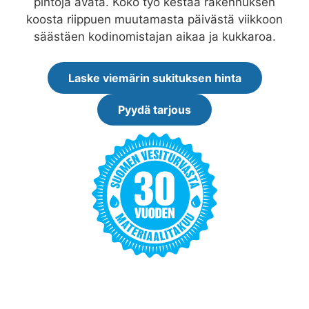
pintoja avata. Koko työ kestää rakennuksen
koosta riippuen muutamasta päivästä viikkoon
säästäen kodinomistajan aikaa ja kukkaroa.
Laske viemärin sukituksen hinta
Pyydä tarjous