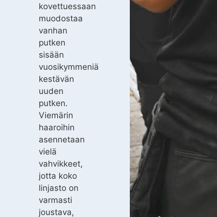
kovettuessaan
muodostaa
vanhan
putken
sisään
vuosikymmeniä
kestävän
uuden
putken.
Viemärin
haaroihin
asennetaan
vielä
vahvikkeet,
jotta koko
linjasto on
varmasti
joustava,