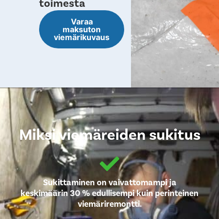
toimesta
Varaa
maksuton
viemärikuvaus
Miksi viemäreiden sukitus
Sukittaminen on vaivattomampi ja
keskimäärin 30 % edullisempi kuin perinteinen
viemäriremontti.