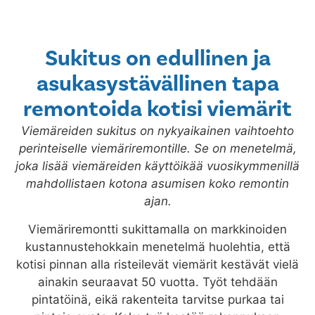
Sukitus on edullinen ja
asukasystävällinen tapa
remontoida kotisi viemärit
Viemäreiden sukitus on nykyaikainen vaihtoehto
perinteiselle viemäriremontille. Se on menetelmä,
joka lisää viemäreiden käyttöikää vuosikymmenillä
mahdollistaen kotona asumisen koko remontin
ajan.
Viemäriremontti sukittamalla on markkinoiden
kustannustehokkain menetelmä huolehtia, että
kotisi pinnan alla risteilevät viemärit kestävät vielä
ainakin seuraavat 50 vuotta. Työt tehdään
pintatöinä, eikä rakenteita tarvitse purkaa tai