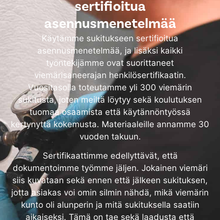
sertifioitua
asennusmenetelmää
Käytämme sukitukseen sertifioitua
asennusmenetelmää, ja lisäksi kaikki
työntekijämme ovat suorittaneet
viemärisaneerajan henkilösertifikaatin.
Vuositasolla toteutamme yli 300 viemärin
sukitusta, joten meiltä löytyy sekä koulutuksen
tuomaa osaamista että käytännöntyössä
kertynyttä kokemusta. Materiaaleille annamme 30
vuoden takuun.
Sertifikaattimme edellyttävät, että
dokumentoimme työmme jäljen. Jokainen viemäri
siis kuvataan sekä ennen että jälkeen sukituksen,
jotta asiakas voi omin silmin nähdä, mikä viemärin
kunto oli alunperin ja mitä sukituksella saatiin
aikaiseksi. Tämä on tae sekä laadusta että