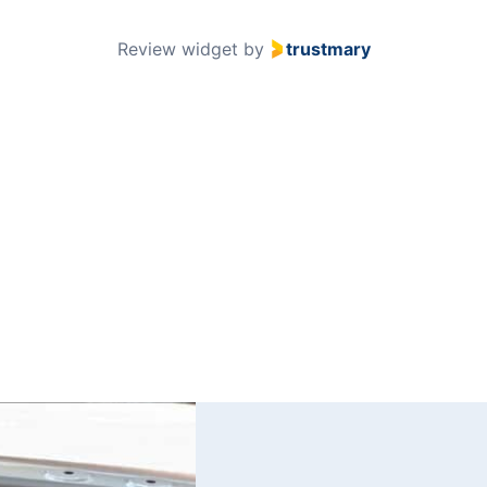
51
Review widget
by
trustmary