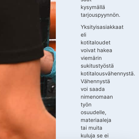
kysymällä
tarjouspyynnön.
Yksityisasiakkaat
eli
kotitaloudet
voivat hakea
viemärin
sukitustyöstä
kotitalousvähennystä.
Vähennystä
voi saada
nimenomaan
työn
osuudelle,
materiaaleja
tai muita
kuluja se ei