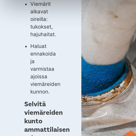
Viemärit
alkavat
oireilla:
tukokset,
hajuhaitat.
Haluat
ennakoida
ja
varmistaa
ajoissa
viemäreiden
kunnon.
Selvitä
viemäreiden
kunto
ammattilaisen