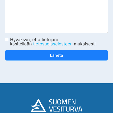
Hyväksyn, että tietojani
käsitellään
tietosuojaselosteen
mukaisesti.
Lähetä