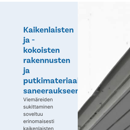
Kaikenlaisten
ja -
kokoisten
rakennusten
ja
putkimateriaalien
saneeraukseen
Viemäreiden
sukittaminen
soveltuu
erinomaisesti
kaikenlaisten