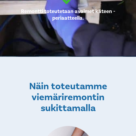
Remontti toteutetaan avaimet käteen -
periaatteella.
Näin toteutamme
viemäriremontin
sukittamalla