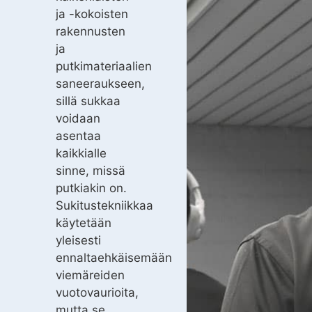
ja -kokoisten
rakennusten
ja
putkimateriaalien
saneeraukseen,
sillä sukkaa
voidaan
asentaa
kaikkialle
sinne, missä
putkiakin on.
Sukitustekniikkaa
käytetään
yleisesti
ennaltaehkäisemään
viemäreiden
vuotovaurioita,
mutta se