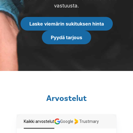
vastuusta.
Laske viemärin sukituksen hinta
Pyydä tarjous
Arvostelut
Kaikki arvostelut
Google
Trustmary