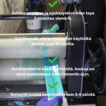
Sukitus on nopea ja asukasystävällinen tapa
kunnostaa viemärit.
Sukittamalla viemäriverkoston käyttöikä
pitenee jopa 50 vuotta.
Sukittaminen ei vaadi purkutöitä. Asukas voi
asua asunnossaan koko remontin ajan.
Remontti kestää keskimäärin vain 3-5 päivää.