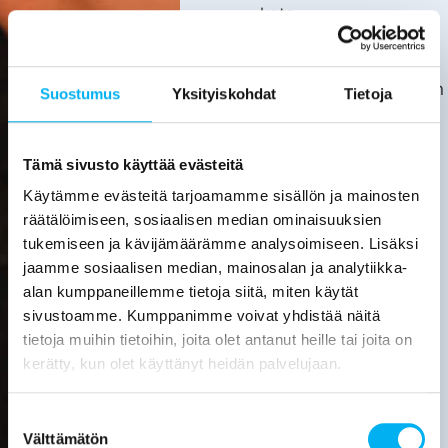
kata.
Asiakas
huolehtii
kotitalousvähennyksen
Suostumus
Yksityiskohdat
Tietoja
hakemisesta
itse.
Tarkemmat
Tämä sivusto käyttää evästeitä
tiedot
Käytämme evästeitä tarjoamamme sisällön ja mainosten
löytyvät
räätälöimiseen, sosiaalisen median ominaisuuksien
verottajan
tukemiseen ja kävijämäärämme analysoimiseen. Lisäksi
sivuilta.
jaamme sosiaalisen median, mainosalan ja analytiikka-
alan kumppaneillemme tietoja siitä, miten käytät
Laske
sivustoamme. Kumppanimme voivat yhdistää näitä
viemärin
tietoja muihin tietoihin, joita olet antanut heille tai joita on
sukituksen
hinta
kerätty, kun olet käyttänyt heidän palvelujaan.
Pyydä
Suostumuksen
tarjous
Välttämätön
valinta