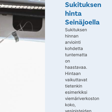
Sukituksen
hinta
Seinäjoella
Sukituksen
hinnan
arviointi
kohdetta
tuntematta
on
haastavaa.
Hintaan
vaikuttavat
tietenkin
esimerkiksi
viemäriverkoston
koko,
vesipisteiden