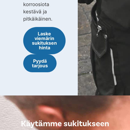
korroosiota
kestävä ja
pitkäikäinen.
Laske
viemärin
sukituksen
hinta
Pyydä
tarjous
Käytämme sukitukseen