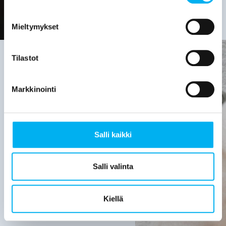
Mieltymykset
Tilastot
Viemäriremontin
Markkinointi
tarve on
hyvä
Salli kaikki
selvittää,
kun:
Salli valinta
Viemärijärjestelmä
on yli 30
Kiellä
vuotta
vanha.