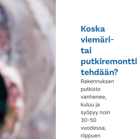
Koska
viemäri-
tai
putkiremontti
tehdään?
Rakennuksen
putkisto
vanhenee,
kuluu ja
syöpyy noin
30-50
vuodessa,
riippuen