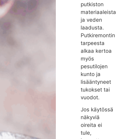
putkiston
materiaaleista
ja veden
laadusta.
Putkiremontin
tarpeesta
alkaa kertoa
myös
pesutilojen
kunto ja
lisääntyneet
tukokset tai
vuodot.
Jos käytössä
näkyviä
oireita ei
tule,