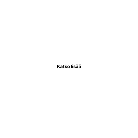
Käyttövesiputkiremontti
Käyttövesiputkistoremontissa uusitaan
putkisto, joka kuljettaa puhdasta vettä
asukkaiden käytettäväksi.
Katso lisää