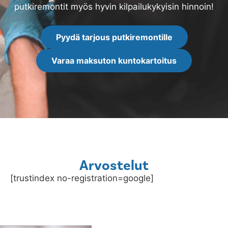
putkiremontit myös hyvin kilpailukykyisin hinnoin!
Pyydä tarjous putkiremontille
Varaa maksuton kuntokartoitus
Arvostelut
[trustindex no-registration=google]