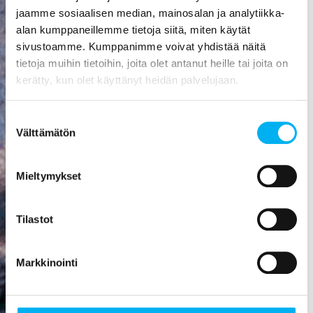
aiheuttaa
jaamme sosiaalisen median, mainosalan ja analytiikka-
mittavat
alan kumppaneillemme tietoja siitä, miten käytät
kosteusvauriot,
sivustoamme. Kumppanimme voivat yhdistää näitä
kuten
tietoja muihin tietoihin, joita olet antanut heille tai joita on
vesivahingon
kerätty, kun olet käyttänyt heidän palvelujaan.
tai
talorakenteiden
Suostumuksen
homehtumisen.
Välttämätön
valinta
Viemäriremontti
on paras
Mieltymykset
sijoitus, mitä
rakennukseen
Tilastot
voi tehdä! Se
nostaa
asunnon
Markkinointi
arvoa,
parantaa
viihtyisyyttä,