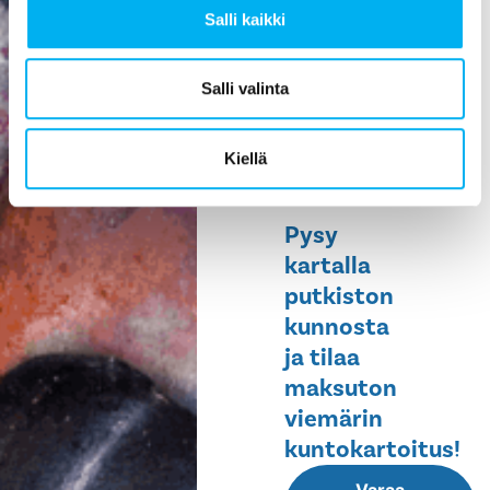
Salli kaikki
ehkäisee
vesivahinkoja,
helpottaa
Salli valinta
huoltoa ja
pidentää
Kiellä
rakennuksen
elinikää.
Pysy
kartalla
putkiston
kunnosta
ja tilaa
maksuton
viemärin
kuntokartoitus!