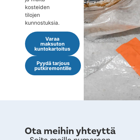
kosteiden
tilojen
kunnostuksia.
Varaa
maksuton
kuntokartoitus
Pyydä tarjous
putkiremontille
Ota meihin yhteyttä
Soita meille numeroon