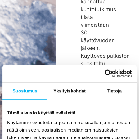
kannattaa
kuntotutkimus
tilata
viimeistään
30
käyttövuoden
jälkeen.
Käyttövesiputkiston
suositeltu
remonttiväli
on noin 26
vuotta.
Suostumus
Yksityiskohdat
Tietoja
Rakenteiden
kätköissä
olevien
Tämä sivusto käyttää evästeitä
putkien
Käytämme evästeitä tarjoamamme sisällön ja mainosten
pienikin
räätälöimiseen, sosiaalisen median ominaisuuksien
vuoto voi
tukemiseen ja kävijämäärämme analysoimiseen. Lisäksi