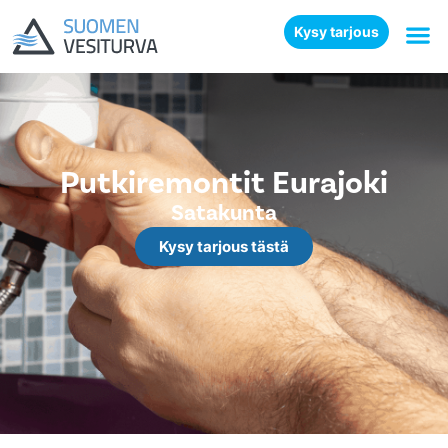
Kysy tarjous
Putkiremontit Eurajoki
Satakunta
Kysy tarjous tästä