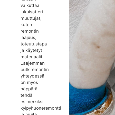
vaikuttaa
lukuisat eri
muuttujat,
kuten
remontin
laajuus,
toteutustapa
ja käytetyt
materiaalit.
Laajemman
putkiremontin
yhteydessä
on myös
näppärä
tehdä
esimerkiksi
kylpyhuoneremontti
ja muita