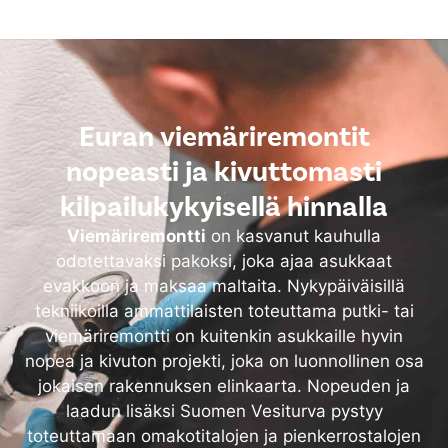
Euran viemäriremontit
nopeasti ja kivuttomasti
kilpailukykyisellä hinnalla
Viemäriremontti
on kasvanut kauhulla
odotettavaksi pakoksi, joka ajaa asukkaat
evakkoon ja maksaa maltaita. Nykypäiväisillä
tekniikoilla ammattilaisten toteuttama putki- tai
viemäriremontti on kuitenkin asukkaille hyvin
nopea ja kivuton projekti, joka on luonnollinen osa
jokaisen rakennuksen elinkaarta. Nopeuden ja
laadun lisäksi Suomen Vesiturva pystyy
toteuttamaan omakotitalojen ja pienkerrostalojen