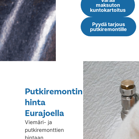
Varaa
maksuton
kuntokartoitus
Pyydä tarjous
putkiremontille
Putkiremontin
hinta
Eurajoella
Viemäri- ja
putkiremonttien
hintaan