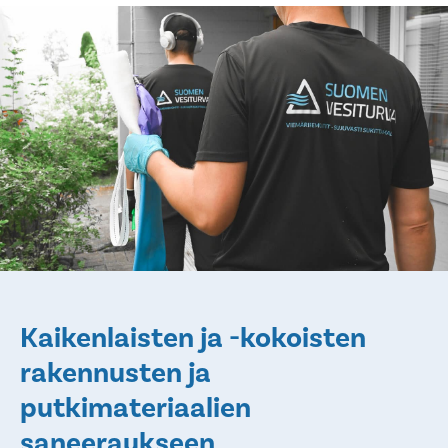
Kaikenlaisten ja -kokoisten
rakennusten ja
putkimateriaalien
saneeraukseen