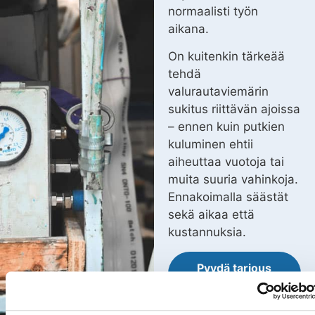
normaalisti työn
aikana.
On kuitenkin tärkeää
tehdä
valurautaviemärin
sukitus riittävän ajoissa
– ennen kuin putkien
kuluminen ehtii
aiheuttaa vuotoja tai
muita suuria vahinkoja.
Ennakoimalla säästät
sekä aikaa että
kustannuksia.
Pyydä tarjous
sukituksesta