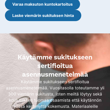
Varaa maksuton kuntokartoitus
Laske viemärin sukituksen hinta
Käytämme sukitukseen
sertifioitua
asennusmenetelmää
Käytämme sukitukseen sertifioitua
asennusmenetelmää. Vuositasolla toteutamme yli
300 viemärin sukitusta, joten meiltä löytyy sekä
koulutuksen tuomaa osaamista että käytännön
työssä kertynyttä kokemusta. Materiaaleille