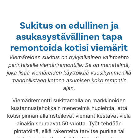
Sukitus on edullinen ja
asukasystävällinen tapa
remontoida kotisi viemärit
Viemäreiden sukitus on nykyaikainen vaihtoehto
perinteiselle viemäriremontille. Se on menetelmä,
joka lisää viemäreiden käyttöikää vuosikymmenillä
mahdollistaen kotona asumisen koko remontin
ajan.
Viemäriremontti sukittamalla on markkinoiden
kustannustehokkain menetelmä huolehtia, että
kotisi pinnan alla risteilevät viemärit kestävät vielä
ainakin seuraavat 50 vuotta. Työt tehdään
pintatöinä, eikä rakenteita tarvitse purkaa tai