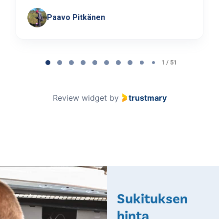
Paavo Pitkänen
Page
1
1 / 51
of
51
Review widget
by
trustmary
Sukituksen
hinta