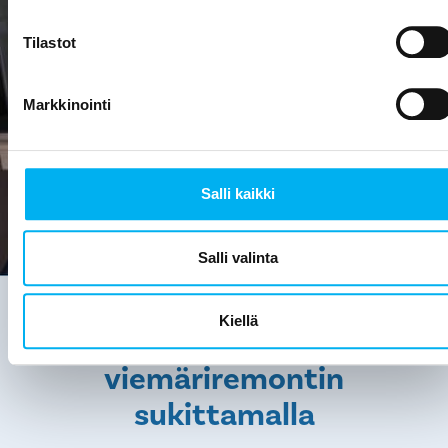
Tilastot
Remontti kestää keskimäärin vain 3-5 päivää.
Markkinointi
Remontti toteutetaan avaimet käteen -
periaatteella.
Salli kaikki
Salli valinta
Kiellä
Näin toteutamme
viemäriremontin
sukittamalla