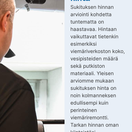
Sukituksen hinnan
arviointi kohdetta
tuntematta on
haastavaa. Hintaan
vaikuttavat tietenkin
esimerkiksi
viemäriverkoston koko,
vesipisteiden määrä
sekä putkiston
materiaali. Yleisen
arviomme mukaan
sukituksen hinta on
noin kolmanneksen
edullisempi kuin
perinteinen
viemäriremontti.
Tarkan hinnan oman