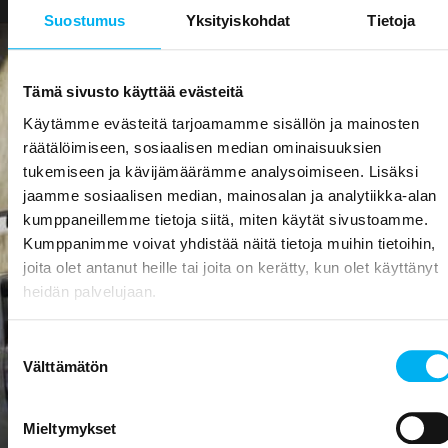
Suostumus
Yksityiskohdat
Tietoja
Tämä sivusto käyttää evästeitä
Miksi viemäreiden sukitus
Käytämme evästeitä tarjoamamme sisällön ja mainosten
räätälöimiseen, sosiaalisen median ominaisuuksien
tukemiseen ja kävijämäärämme analysoimiseen. Lisäksi
Sukitus on kustannustehokas, nopea ja
jaamme sosiaalisen median, mainosalan ja analytiikka-alan
asukasystävällinen tapa kunnostaa viemärit.
kumppaneillemme tietoja siitä, miten käytät sivustoamme.
Kumppanimme voivat yhdistää näitä tietoja muihin tietoihin,
joita olet antanut heille tai joita on kerätty, kun olet käyttänyt
heidän palvelujaan.
Sukittamalla viemäriverkoston käyttöikä pitenee
jopa 50 vuotta.
Suostumuksen
Välttämätön
valinta
Sukittaminen ei vaadi purkutöitä. Asukas voi asua
asunnossaan koko remontin ajan.
Mieltymykset