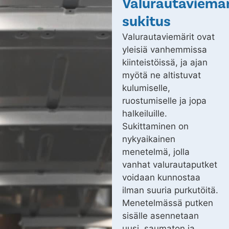
Valurautaviemär
sukitus
Valurautaviemärit ovat
yleisiä vanhemmissa
kiinteistöissä, ja ajan
myötä ne altistuvat
kulumiselle,
ruostumiselle ja jopa
halkeiluille.
Sukittaminen on
nykyaikainen
menetelmä, jolla
vanhat valurautaputket
voidaan kunnostaa
ilman suuria purkutöitä.
Menetelmässä putken
sisälle asennetaan
uusi, saumaton ja