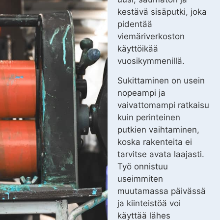
kestävä sisäputki, joka
pidentää
viemäriverkoston
käyttöikää
vuosikymmenillä.
Sukittaminen on usein
nopeampi ja
vaivattomampi ratkaisu
kuin perinteinen
putkien vaihtaminen,
koska rakenteita ei
tarvitse avata laajasti.
Työ onnistuu
useimmiten
muutamassa päivässä
ja kiinteistöä voi
käyttää lähes