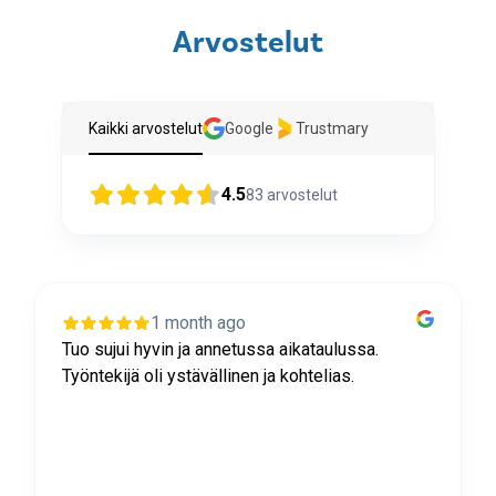
Arvostelut
Kaikki arvostelut
Google
Trustmary
4.5
83
arvostelut
1 month ago
Tuo sujui hyvin ja annetussa aikataulussa.
Työntekijä oli ystävällinen ja kohtelias.