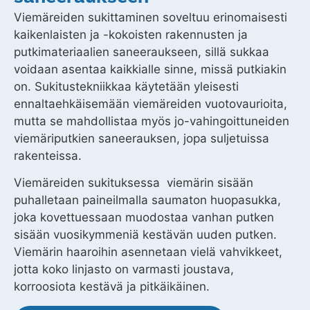
Viemäreiden sukittaminen soveltuu erinomaisesti
kaikenlaisten ja -kokoisten rakennusten ja
putkimateriaalien saneeraukseen, sillä sukkaa
voidaan asentaa kaikkialle sinne, missä putkiakin
on. Sukitustekniikkaa käytetään yleisesti
ennaltaehkäisemään viemäreiden vuotovaurioita,
mutta se mahdollistaa myös jo-vahingoittuneiden
viemäriputkien saneerauksen, jopa suljetuissa
rakenteissa.
Viemäreiden sukituksessa viemärin sisään
puhalletaan paineilmalla saumaton huopasukka,
joka kovettuessaan muodostaa vanhan putken
sisään vuosikymmeniä kestävän uuden putken.
Viemärin haaroihin asennetaan vielä vahvikkeet,
jotta koko linjasto on varmasti joustava,
korroosiota kestävä ja pitkäikäinen.