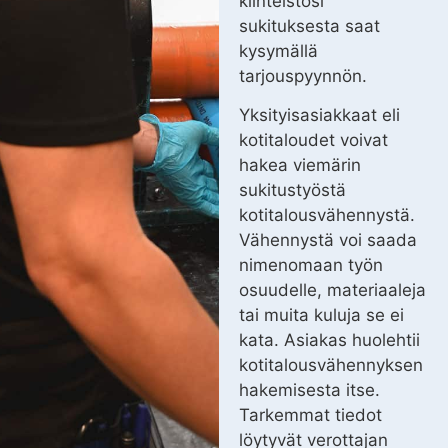
kiinteistösi
sukituksesta saat
kysymällä
tarjouspyynnön.
Yksityisasiakkaat eli
kotitaloudet voivat
hakea viemärin
sukitustyöstä
kotitalousvähennystä.
Vähennystä voi saada
nimenomaan työn
osuudelle, materiaaleja
tai muita kuluja se ei
kata. Asiakas huolehtii
kotitalousvähennyksen
hakemisesta itse.
Tarkemmat tiedot
löytyvät verottajan