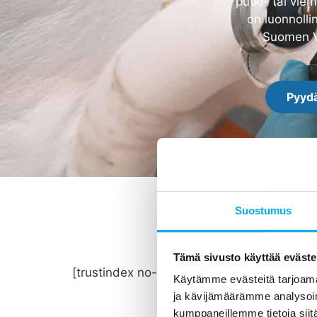
putki- tai vie
on luonnolli
Suomen Ve
Pyydä
Suostumus
Tämä sivusto käyttää eväste
[trustindex no-registration=google]
Käytämme evästeitä tarjoama
ja kävijämäärämme analysoim
kumppaneillemme tietoja siitä