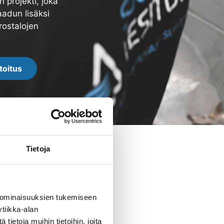
 projekti, joka
aadun lisäksi
rostalojen
toitus
Tietoja
 ominaisuuksien tukemiseen
tiikka-alan
ietoja muihin tietoihin, joita