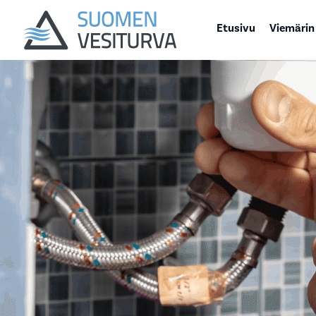
Etusivu
Viemärin