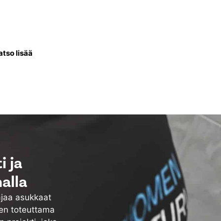
ntissa uusitaan talon
li lämminvesivaraaja, putket
ös vesikiertoiset patterit.
atso lisää
i ja
alla
ajaa asukkaat
ten toteuttama