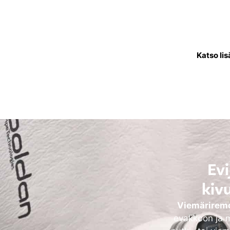
Käyttövesiputkistoremontis
joka kuljettaa puhdasta
käytettävä
Katso lis
Evi
kiv
Viemäriremo
evakkoon ja m