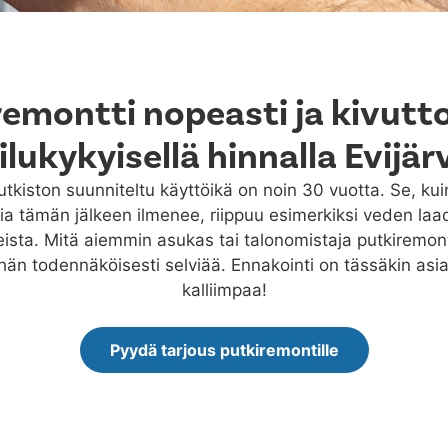
remontti nopeasti ja kivutt
ilukykyisellä hinnalla Evijä
kiston suunniteltu käyttöikä on noin 30 vuotta. Se, ku
a tämän jälkeen ilmenee, riippuu esimerkiksi veden laa
eista. Mitä aiemmin asukas tai talonomistaja putkiremontt
än todennäköisesti selviää. Ennakointi on tässäkin asia
kalliimpaa!
Pyydä tarjous putkiremontille