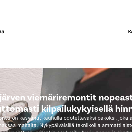
sa uusitaan putkisto,
Lämpöverkkoremo
 vettä asukkaiden
lämmitysjärjestelmä e
ksi.
sekä tarvittaessa my
ää
K
järven viemäriremontit nopeast
uttomasti kilpailukykyisellä hinn
ntti
on kasvanut kauhulla odotettavaksi pakoksi, joka 
aksaa maltaita. Nykypäiväisillä tekniikoilla ammattilais