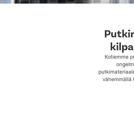
Putki
kilpa
Kotiemme put
ongelmi
putkimateriaal
vähemmällä h