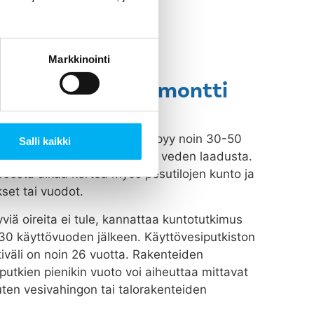
Markkinointi
märi- tai putkiremontti
isto vanhenee, kuluu ja syöpyy noin 30-50
Salli kaikki
n putkiston materiaaleista ja veden laadusta.
peesta alkaa kertoa myös pesutilojen kunto ja
set tai vuodot.
viä oireita ei tule, kannattaa kuntotutkimus
n 30 käyttövuoden jälkeen. Käyttövesiputkiston
tiväli on noin 26 vuotta. Rakenteiden
putkien pienikin vuoto voi aiheuttaa mittavat
uten vesivahingon tai talorakenteiden