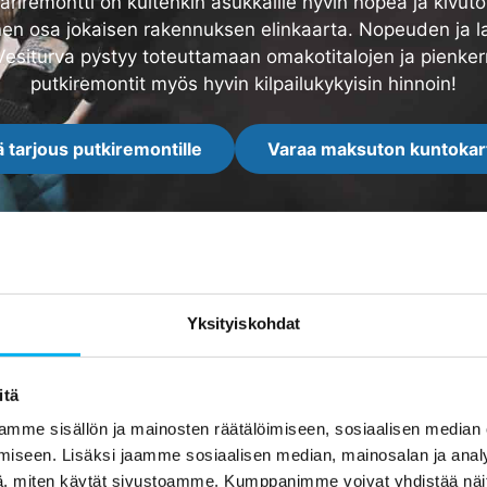
märiremontti on kuitenkin asukkaille hyvin nopea ja kivuton
nen osa jokaisen rakennuksen elinkaarta. Nopeuden ja l
siturva pystyy toteuttamaan omakotitalojen ja pienker
putkiremontit myös hyvin kilpailukykyisin hinnoin!
 tarjous putkiremontille
Varaa maksuton kuntokar
Yksityiskohdat
Arvostelut
itä
mme sisällön ja mainosten räätälöimiseen, sosiaalisen median
iseen. Lisäksi jaamme sosiaalisen median, mainosalan ja analy
, miten käytät sivustoamme. Kumppanimme voivat yhdistää näitä t