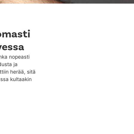
omasti
rvessa
inka nopeasti
dusta ja
iin herää, sitä
ssa kultaakin