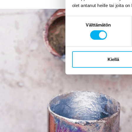
olet antanut heille tai joita o
Suostumuksen
Välttämätön
valinta
Kiellä