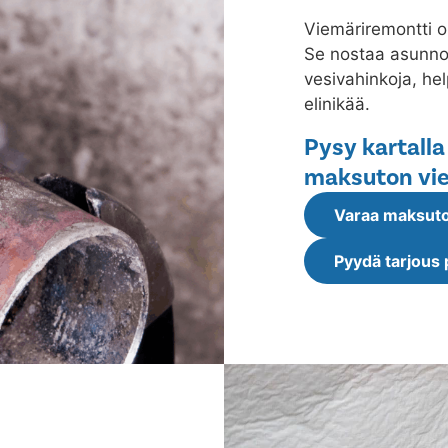
Viemäriremontti o
Se nostaa asunnon
vesivahinkoja, he
elinikää.
Pysy kartalla
maksuton vie
Varaa maksuto
Pyydä tarjous 