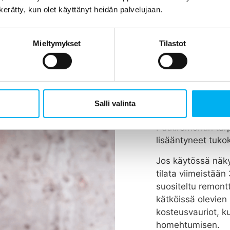
n kerätty, kun olet käyttänyt heidän palvelujaan.
Mieltymykset
Tilastot
Koska vie
tehdään?
Rakennuksen putk
Salli valinta
vuodessa, riippue
Putkiremontin tar
lisääntyneet tukok
Jos käytössä näky
tilata viimeistää
suositeltu remont
kätköissä olevien 
kosteusvauriot, k
homehtumisen.