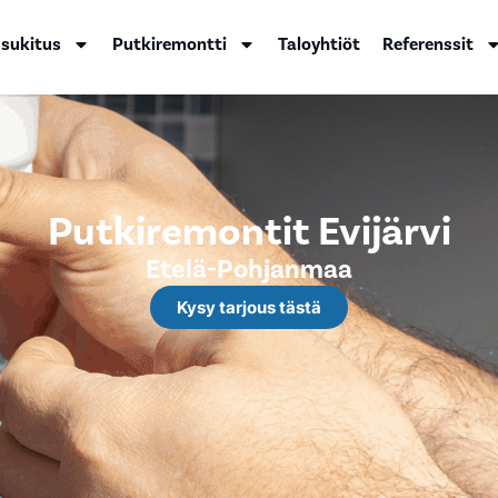
 sukitus
Putkiremontti
Taloyhtiöt
Referenssit
Putkiremontit Evijärvi
Etelä-Pohjanmaa
Kysy tarjous tästä