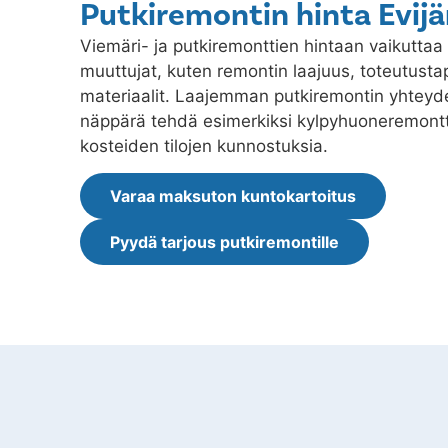
Putkiremontin hinta Evij
Viemäri- ja putkiremonttien hintaan vaikuttaa 
muuttujat, kuten remontin laajuus, toteutustap
materiaalit. Laajemman putkiremontin yhtey
näppärä tehdä esimerkiksi kylpyhuoneremontt
kosteiden tilojen kunnostuksia.
Varaa maksuton kuntokartoitus
Pyydä tarjous putkiremontille