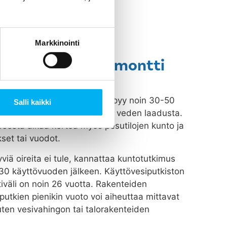
Markkinointi
märi- tai putkiremontti
isto vanhenee, kuluu ja syöpyy noin 30-50
Salli kaikki
n putkiston materiaaleista ja veden laadusta.
peesta alkaa kertoa myös pesutilojen kunto ja
set tai vuodot.
viä oireita ei tule, kannattaa kuntotutkimus
n 30 käyttövuoden jälkeen. Käyttövesiputkiston
tiväli on noin 26 vuotta. Rakenteiden
putkien pienikin vuoto voi aiheuttaa mittavat
uten vesivahingon tai talorakenteiden