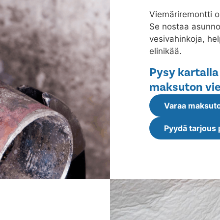
Viemäriremontti o
Se nostaa asunnon
vesivahinkoja, he
elinikää.
Pysy kartalla
maksuton vie
Varaa maksuto
Pyydä tarjous 