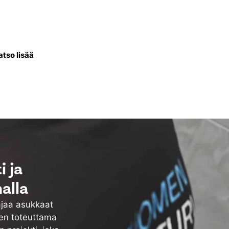
ntissa uusitaan talon
li lämminvesivaraaja, putket
ös vesikiertoiset patterit.
atso lisää
 ja
alla
ajaa asukkaat
ten toteuttama