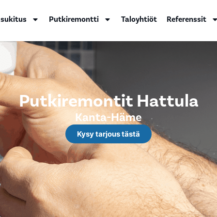
 sukitus
Putkiremontti
Taloyhtiöt
Referenssit
Putkiremontit Hattula
Kanta-Häme
Kysy tarjous tästä