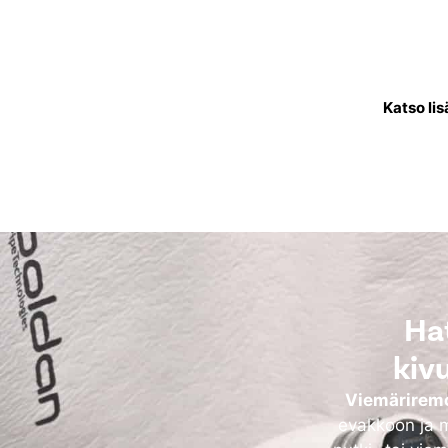
Käyttövesiputkistoremontis
joka kuljettaa puhdasta
käytettävä
Katso lis
Ha
kiv
Viemäriremo
evakkoon ja m