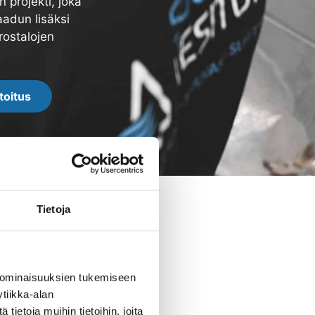
 projekti, joka
aadun lisäksi
rostalojen
toitus
Tietoja
 ominaisuuksien tukemiseen
tiikka-alan
ietoja muihin tietoihin, joita