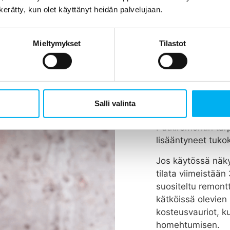
n kerätty, kun olet käyttänyt heidän palvelujaan.
Mieltymykset
Tilastot
Koska vie
tehdään?
Rakennuksen putk
Salli valinta
vuodessa, riippue
Putkiremontin tar
lisääntyneet tukok
Jos käytössä näky
tilata viimeistää
suositeltu remont
kätköissä olevien 
kosteusvauriot, k
homehtumisen.