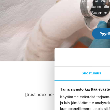
putki- tai vie
on luonnolli
Suomen Ve
Pyydä
Suostumus
Tämä sivusto käyttää eväste
[trustindex no-registration=google]
Käytämme evästeitä tarjoama
ja kävijämäärämme analysoim
kumppaneillemme tietoja siitä