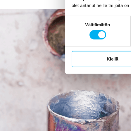
olet antanut heille tai joita o
Suostumuksen
Välttämätön
valinta
Kiellä