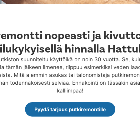
remontti nopeasti ja kivutt
ilukykyisellä hinnalla Hattu
kiston suunniteltu käyttöikä on noin 30 vuotta. Se, ku
a tämän jälkeen ilmenee, riippuu esimerkiksi veden laa
eista. Mitä aiemmin asukas tai talonomistaja putkiremontt
än todennäköisesti selviää. Ennakointi on tässäkin asia
kalliimpaa!
Pyydä tarjous putkiremontille