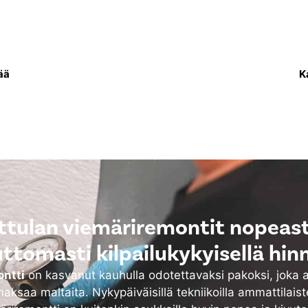
sa uusitaan putkisto,
Lämpöverkkoremo
 vettä asukkaiden
lämmitysjärjestelmä e
ksi.
sekä tarvittaessa my
ää
K
ttulan viemäriremontit nopeasti
uttomasti kilpailukykyisellä hinn
ntti
on kasvanut kauhulla odotettavaksi pakoksi, joka 
aksaa maltaita. Nykypäiväisillä tekniikoilla ammattilais