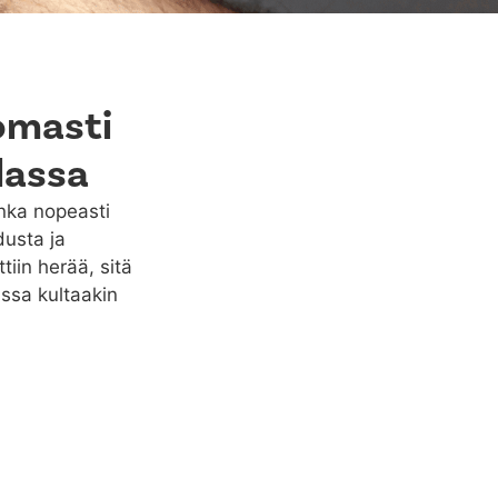
omasti
lassa
inka nopeasti
dusta ja
iin herää, sitä
ssa kultaakin