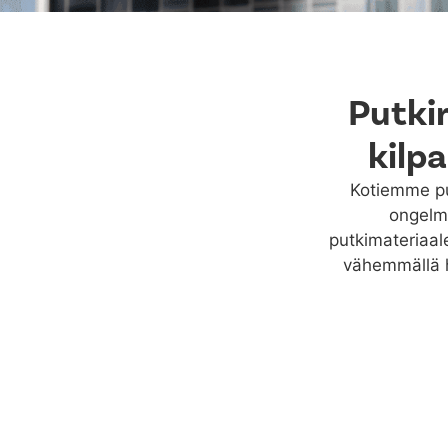
Putki
kilpa
Kotiemme put
ongelmi
putkimateriaal
vähemmällä h