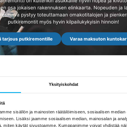
märiremontti on kuitenkin asukkaille hyvin nopea ja kivuton
nen osa jokaisen rakennuksen elinkaarta. Nopeuden ja l
siturva pystyy toteuttamaan omakotitalojen ja pienker
putkiremontit myös hyvin kilpailukykyisin hinnoin!
 tarjous putkiremontille
Varaa maksuton kuntokar
Yksityiskohdat
Arvostelut
itä
mme sisällön ja mainosten räätälöimiseen, sosiaalisen median
iseen. Lisäksi jaamme sosiaalisen median, mainosalan ja analy
, miten käytät sivustoamme. Kumppanimme voivat yhdistää näitä t