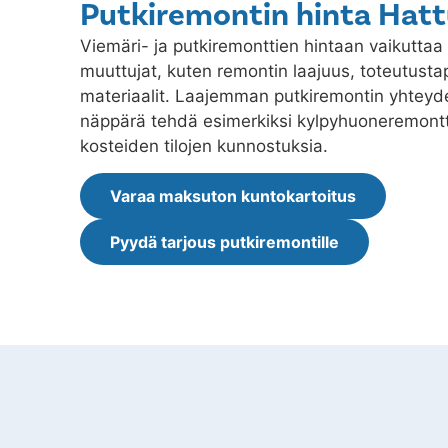
Putkiremontin hinta Hatt
Viemäri- ja putkiremonttien hintaan vaikuttaa 
muuttujat, kuten remontin laajuus, toteutustap
materiaalit. Laajemman putkiremontin yhtey
näppärä tehdä esimerkiksi kylpyhuoneremontt
kosteiden tilojen kunnostuksia.
Varaa maksuton kuntokartoitus
Pyydä tarjous putkiremontille