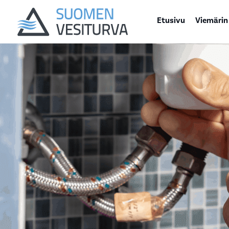
Etusivu
Viemärin