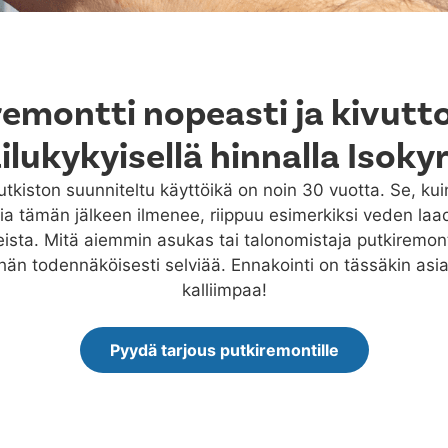
remontti nopeasti ja kivutt
ailukykyisellä hinnalla Isoky
kiston suunniteltu käyttöikä on noin 30 vuotta. Se, ku
a tämän jälkeen ilmenee, riippuu esimerkiksi veden laa
eista. Mitä aiemmin asukas tai talonomistaja putkiremontt
än todennäköisesti selviää. Ennakointi on tässäkin asia
kalliimpaa!
Pyydä tarjous putkiremontille