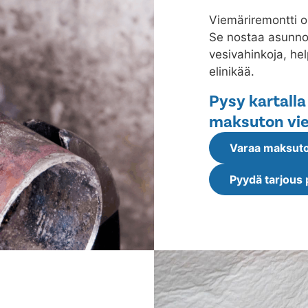
Viemäriremontti o
Se nostaa asunnon
vesivahinkoja, he
elinikää.
Pysy kartalla
maksuton vie
Varaa maksuto
Pyydä tarjous 