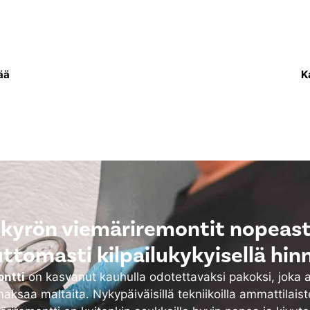
sa uusitaan putkisto,
Lämpöverkkoremo
 vettä asukkaiden
lämmitysjärjestelmä e
ksi.
sekä tarvittaessa my
ää
K
okyrön viemäriremontit nopeasti
uttomasti kilpailukykyisellä hinn
ntti
on kasvanut kauhulla odotettavaksi pakoksi, joka 
aksaa maltaita. Nykypäiväisillä tekniikoilla ammattilais