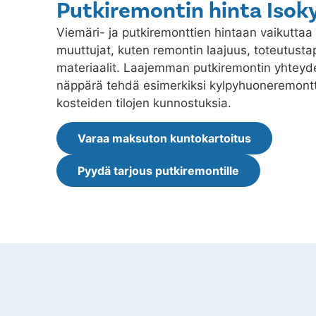
Putkiremontin hinta Isok
Viemäri- ja putkiremonttien hintaan vaikuttaa 
muuttujat, kuten remontin laajuus, toteutustap
materiaalit. Laajemman putkiremontin yhtey
näppärä tehdä esimerkiksi kylpyhuoneremontt
kosteiden tilojen kunnostuksia.
Varaa maksuton kuntokartoitus
Pyydä tarjous putkiremontille