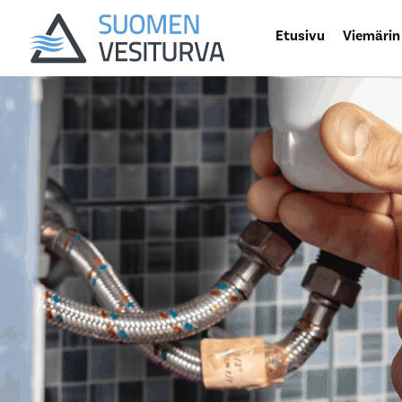
Etusivu
Viemärin