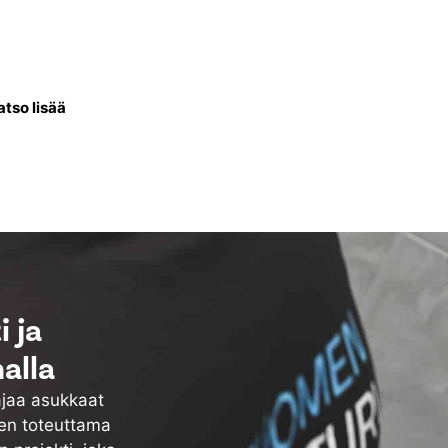
ntissa uusitaan talon
li lämminvesivaraaja, putket
ös vesikiertoiset patterit.
atso lisää
 ja
alla
ajaa asukkaat
ten toteuttama