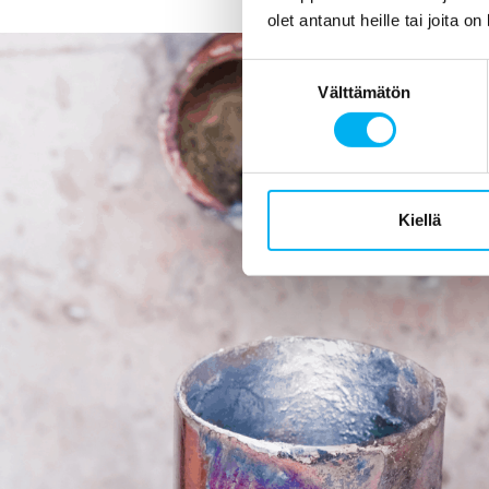
olet antanut heille tai joita o
Suostumuksen
Välttämätön
valinta
Kiellä