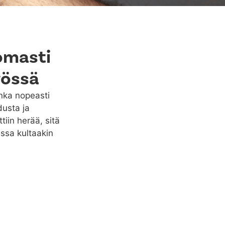
omasti
rössä
inka nopeasti
dusta ja
iin herää, sitä
ssa kultaakin