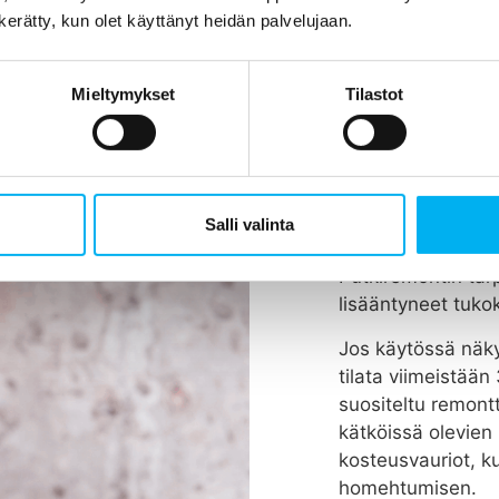
n kerätty, kun olet käyttänyt heidän palvelujaan.
Mieltymykset
Tilastot
Koska vie
tehdään?
Rakennuksen putk
Salli valinta
vuodessa, riippue
Putkiremontin tar
lisääntyneet tukok
Jos käytössä näky
tilata viimeistää
suositeltu remont
kätköissä olevien 
kosteusvauriot, k
homehtumisen.