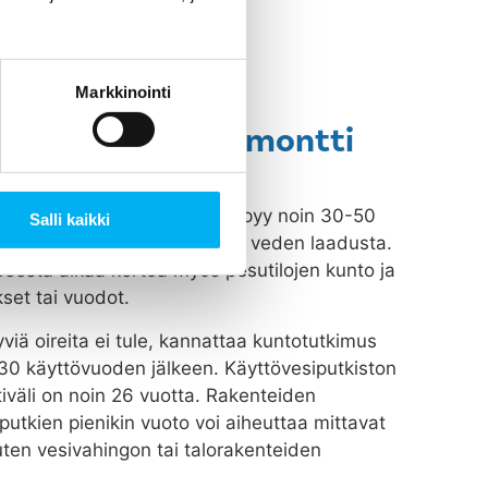
Markkinointi
märi- tai putkiremontti
isto vanhenee, kuluu ja syöpyy noin 30-50
Salli kaikki
n putkiston materiaaleista ja veden laadusta.
peesta alkaa kertoa myös pesutilojen kunto ja
set tai vuodot.
viä oireita ei tule, kannattaa kuntotutkimus
n 30 käyttövuoden jälkeen. Käyttövesiputkiston
tiväli on noin 26 vuotta. Rakenteiden
putkien pienikin vuoto voi aiheuttaa mittavat
uten vesivahingon tai talorakenteiden