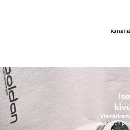
Käyttövesiputkistoremontis
joka kuljettaa puhdasta
käytettävä
Katso lis
Is
kiv
Viemäriremo
evakkoon ja m