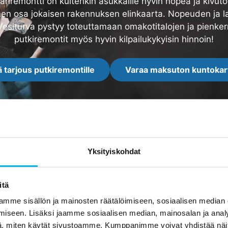
märiremontti on kuitenkin asukkaille hyvin nopea ja kivuton
nen osa jokaisen rakennuksen elinkaarta. Nopeuden ja l
siturva pystyy toteuttamaan omakotitalojen ja pienker
putkiremontit myös hyvin kilpailukykyisin hinnoin!
 tarjous putkiremontille
Varaa maksuton kuntokar
Yksityiskohdat
Arvostelut
itä
mme sisällön ja mainosten räätälöimiseen, sosiaalisen median
iseen. Lisäksi jaamme sosiaalisen median, mainosalan ja analy
, miten käytät sivustoamme. Kumppanimme voivat yhdistää näitä t