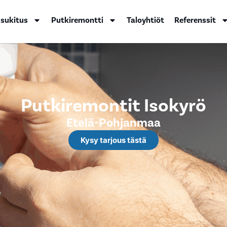
 sukitus
Putkiremontti
Taloyhtiöt
Referenssit
Putkiremontit Isokyrö
Etelä-Pohjanmaa
Kysy tarjous tästä