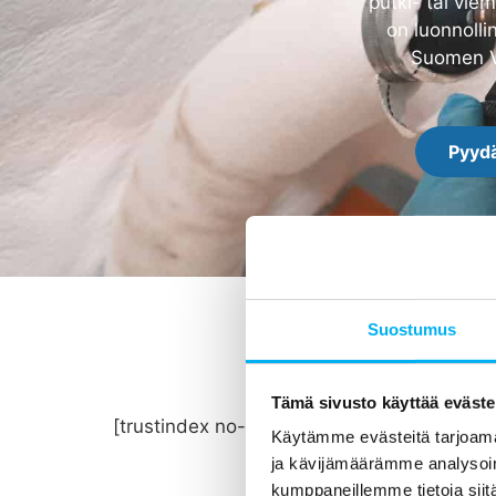
putki- tai vie
on luonnolli
Suomen Ve
Pyydä
Suostumus
Tämä sivusto käyttää eväste
[trustindex no-registration=google]
Käytämme evästeitä tarjoama
ja kävijämäärämme analysoim
kumppaneillemme tietoja siitä