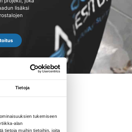
 projekti, joka
aadun lisäksi
rostalojen
toitus
Tietoja
 ominaisuuksien tukemiseen
tiikka-alan
ietoja muihin tietoihin, joita