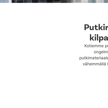
Putki
kilp
Kotiemme put
ongelmi
putkimateriaal
vähemmällä h