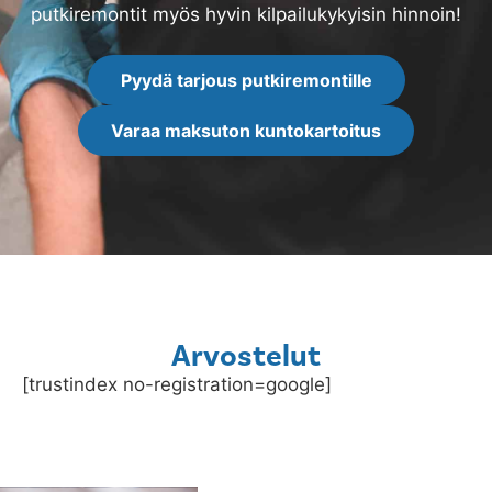
putkiremontit myös hyvin kilpailukykyisin hinnoin!
Pyydä tarjous putkiremontille
Varaa maksuton kuntokartoitus
Arvostelut
[trustindex no-registration=google]