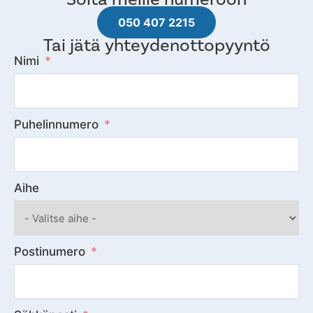
050 407 2215
Tai jätä yhteydenottopyyntö
Nimi
Puhelinnumero
Aihe
Postinumero