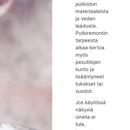
putkiston
materiaaleista
ja veden
laadusta.
Putkiremontin
tarpeesta
alkaa kertoa
myös
pesutilojen
kunto ja
lisääntyneet
tukokset tai
vuodot.
Jos käytössä
näkyviä
oireita ei
tule,