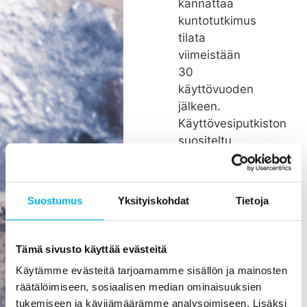
kannattaa
kuntotutkimus
tilata
viimeistään
30
käyttövuoden
jälkeen.
Käyttövesiputkiston
suositeltu
remonttiväli
on noin 26
vuotta.
Suostumus
Yksityiskohdat
Tietoja
Rakenteiden
kätköissä
olevien
Tämä sivusto käyttää evästeitä
putkien
Käytämme evästeitä tarjoamamme sisällön ja mainosten
pienikin
räätälöimiseen, sosiaalisen median ominaisuuksien
vuoto voi
tukemiseen ja kävijämäärämme analysoimiseen. Lisäksi