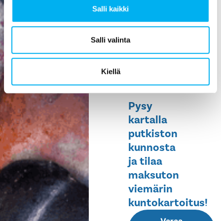
Salli kaikki
ehkäisee
vesivahinkoja,
helpottaa
Salli valinta
huoltoa ja
pidentää
Kiellä
rakennuksen
elinikää.
Pysy
kartalla
putkiston
kunnosta
ja tilaa
maksuton
viemärin
kuntokartoitus!