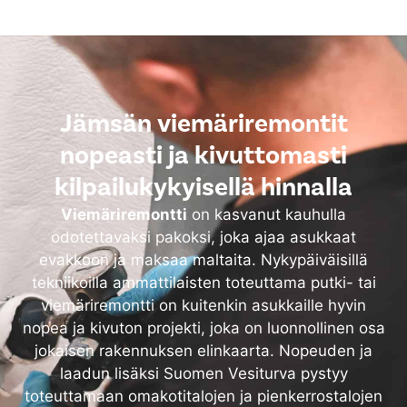
Jämsän viemäriremontit
nopeasti ja kivuttomasti
kilpailukykyisellä hinnalla
Viemäriremontti
on kasvanut kauhulla
odotettavaksi pakoksi, joka ajaa asukkaat
evakkoon ja maksaa maltaita. Nykypäiväisillä
tekniikoilla ammattilaisten toteuttama putki- tai
viemäriremontti on kuitenkin asukkaille hyvin
nopea ja kivuton projekti, joka on luonnollinen osa
jokaisen rakennuksen elinkaarta. Nopeuden ja
laadun lisäksi Suomen Vesiturva pystyy
toteuttamaan omakotitalojen ja pienkerrostalojen