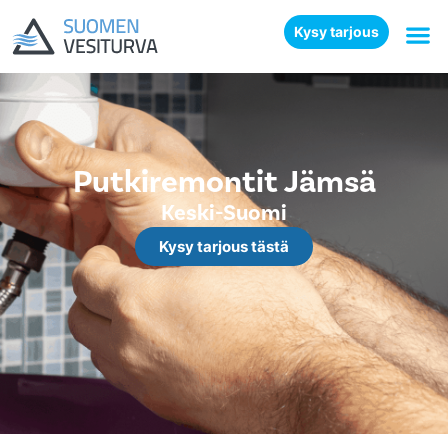
Kysy tarjous
Putkiremontit Jämsä
Keski-Suomi
Kysy tarjous tästä