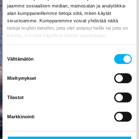
aiheuttaa
jaamme sosiaalisen median, mainosalan ja analytiikka-
mittavat
alan kumppaneillemme tietoja siitä, miten käytät
kosteusvauriot,
sivustoamme. Kumppanimme voivat yhdistää näitä
kuten
tietoja muihin tietoihin, joita olet antanut heille tai joita on
vesivahingon
kerätty, kun olet käyttänyt heidän palvelujaan.
tai
talorakenteiden
Suostumuksen
homehtumisen.
Välttämätön
valinta
Viemäriremontti
on paras
Mieltymykset
sijoitus, mitä
rakennukseen
Tilastot
voi tehdä! Se
nostaa
asunnon
Markkinointi
arvoa,
parantaa
viihtyisyyttä,