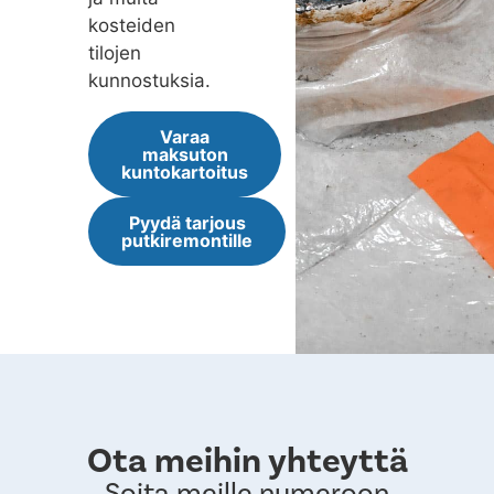
kosteiden
tilojen
kunnostuksia.
Varaa
maksuton
kuntokartoitus
Pyydä tarjous
putkiremontille
Ota meihin yhteyttä
Soita meille numeroon