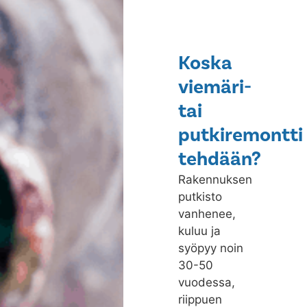
Koska
viemäri-
tai
putkiremontti
tehdään?
Rakennuksen
putkisto
vanhenee,
kuluu ja
syöpyy noin
30-50
vuodessa,
riippuen