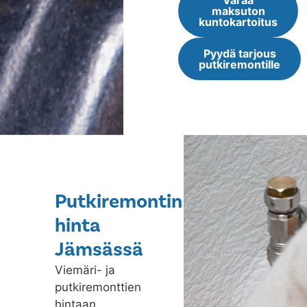
Varaa
maksuton
kuntokartoitus
Pyydä tarjous
putkiremontille
Putkiremontin
hinta
Jämsässä
Viemäri- ja
putkiremonttien
hintaan