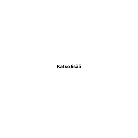
Käyttövesiputkiremontti
Käyttövesiputkistoremontissa uusitaan
putkisto, joka kuljettaa puhdasta vettä
asukkaiden käytettäväksi.
Katso lisää