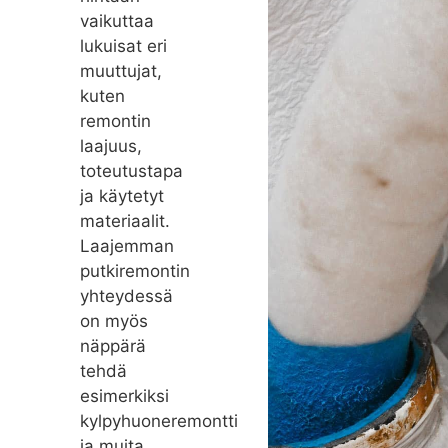
vaikuttaa
lukuisat eri
muuttujat,
kuten
remontin
laajuus,
toteutustapa
ja käytetyt
materiaalit.
Laajemman
putkiremontin
yhteydessä
on myös
näppärä
tehdä
esimerkiksi
kylpyhuoneremontti
ja muita