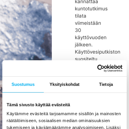
kannattaa
kuntotutkimus
tilata
viimeistään
30
käyttövuoden
jälkeen.
Käyttövesiputkiston
suositeltu
remonttiväli
on noin 26
vuotta.
Suostumus
Yksityiskohdat
Tietoja
Rakenteiden
kätköissä
olevien
Tämä sivusto käyttää evästeitä
putkien
Käytämme evästeitä tarjoamamme sisällön ja mainosten
pienikin
räätälöimiseen, sosiaalisen median ominaisuuksien
vuoto voi
tukemiseen ja kävijämäärämme analysoimiseen. Lisäksi