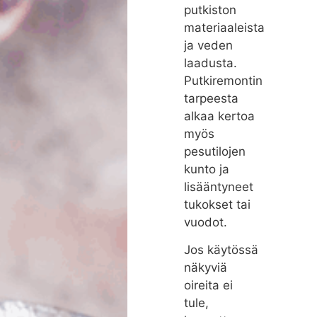
putkiston
materiaaleista
ja veden
laadusta.
Putkiremontin
tarpeesta
alkaa kertoa
myös
pesutilojen
kunto ja
lisääntyneet
tukokset tai
vuodot.
Jos käytössä
näkyviä
oireita ei
tule,