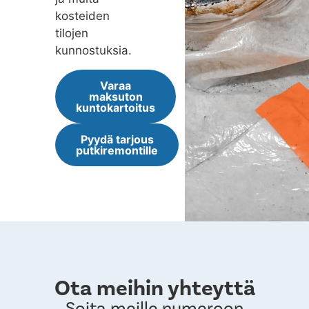
kosteiden
tilojen
kunnostuksia.
Varaa
maksuton
kuntokartoitus
Pyydä tarjous
putkiremontille
Ota meihin yhteyttä
Soita meille numeroon