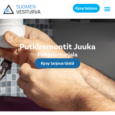
Kysy tarjous
Putkiremontit Juuka
Pohjois-Karjala
Kysy tarjous tästä