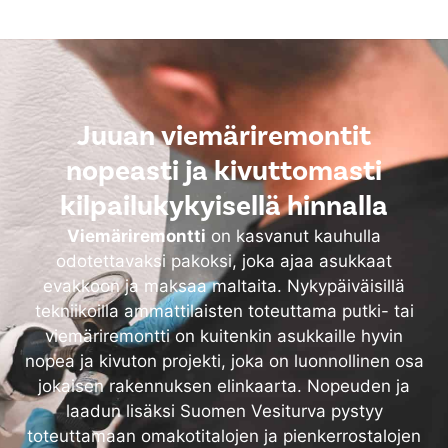
Juuan viemäriremontit
nopeasti ja kivuttomasti
kilpailukykyisellä hinnalla
Viemäriremontti
on kasvanut kauhulla
odotettavaksi pakoksi, joka ajaa asukkaat
evakkoon ja maksaa maltaita. Nykypäiväisillä
tekniikoilla ammattilaisten toteuttama putki- tai
viemäriremontti on kuitenkin asukkaille hyvin
nopea ja kivuton projekti, joka on luonnollinen osa
jokaisen rakennuksen elinkaarta. Nopeuden ja
laadun lisäksi Suomen Vesiturva pystyy
toteuttamaan omakotitalojen ja pienkerrostalojen