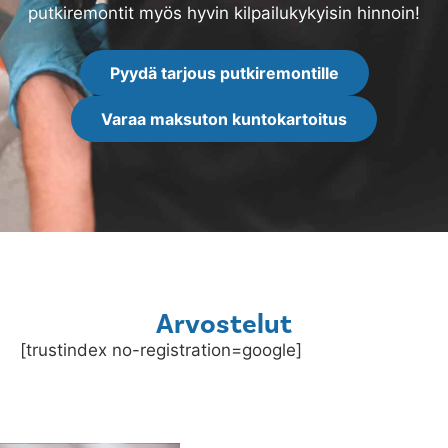
putkiremontit myös hyvin kilpailukykyisin hinnoin!
Pyydä tarjous putkiremontille
Varaa maksuton kuntokartoitus
Arvostelut
[trustindex no-registration=google]