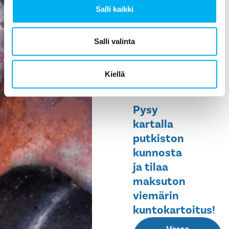
Salli kaikki
ehkäisee
vesivahinkoja,
helpottaa
Salli valinta
huoltoa ja
pidentää
Kiellä
rakennuksen
elinikää.
Pysy
kartalla
putkiston
kunnosta
ja tilaa
maksuton
viemärin
kuntokartoitus!