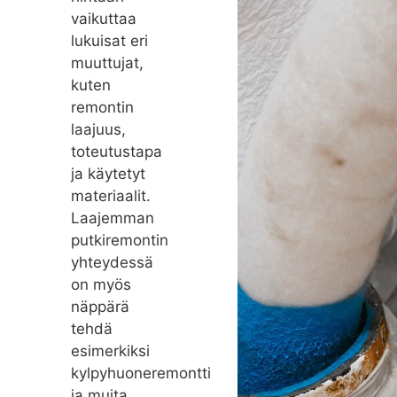
vaikuttaa
lukuisat eri
muuttujat,
kuten
remontin
laajuus,
toteutustapa
ja käytetyt
materiaalit.
Laajemman
putkiremontin
yhteydessä
on myös
näppärä
tehdä
esimerkiksi
kylpyhuoneremontti
ja muita