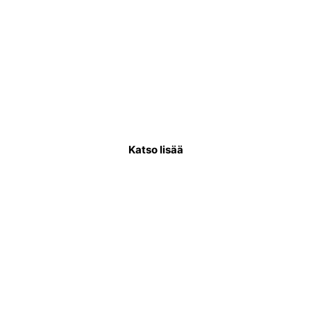
Käyttövesiputkiremontti
Käyttövesiputkistoremontissa uusitaan
putkisto, joka kuljettaa puhdasta vettä
asukkaiden käytettäväksi.
Katso lisää