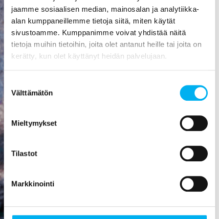
aiheuttaa
jaamme sosiaalisen median, mainosalan ja analytiikka-
mittavat
alan kumppaneillemme tietoja siitä, miten käytät
kosteusvauriot,
sivustoamme. Kumppanimme voivat yhdistää näitä
kuten
tietoja muihin tietoihin, joita olet antanut heille tai joita on
vesivahingon
kerätty, kun olet käyttänyt heidän palvelujaan.
tai
talorakenteiden
Suostumuksen
homehtumisen.
Välttämätön
valinta
Viemäriremontti
on paras
Mieltymykset
sijoitus, mitä
rakennukseen
Tilastot
voi tehdä! Se
nostaa
asunnon
Markkinointi
arvoa,
parantaa
viihtyisyyttä,