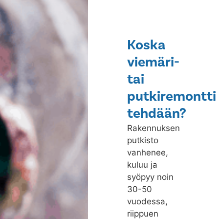
Koska
viemäri-
tai
putkiremontti
tehdään?
Rakennuksen
putkisto
vanhenee,
kuluu ja
syöpyy noin
30-50
vuodessa,
riippuen