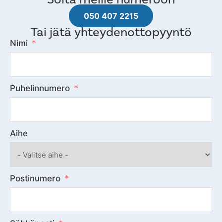
050 407 2215
Tai jätä yhteydenottopyyntö
Nimi
Puhelinnumero
Aihe
Postinumero