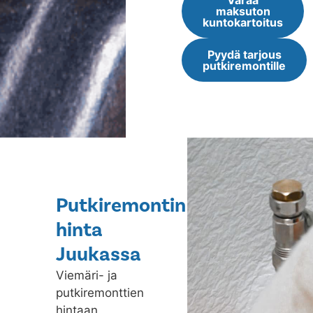
Varaa
maksuton
kuntokartoitus
Pyydä tarjous
putkiremontille
Putkiremontin
hinta
Juukassa
Viemäri- ja
putkiremonttien
hintaan