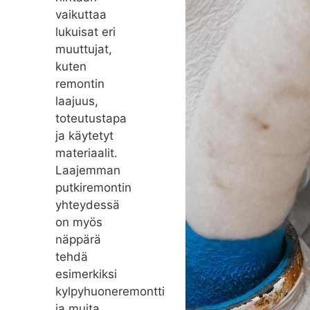
vaikuttaa
lukuisat eri
muuttujat,
kuten
remontin
laajuus,
toteutustapa
ja käytetyt
materiaalit.
Laajemman
putkiremontin
yhteydessä
on myös
näppärä
tehdä
esimerkiksi
kylpyhuoneremontti
ja muita