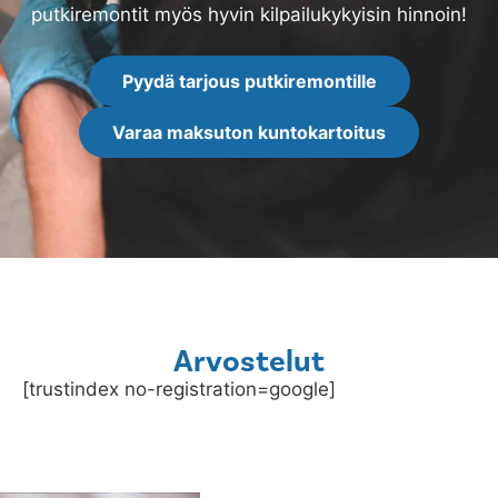
putkiremontit myös hyvin kilpailukykyisin hinnoin!
Pyydä tarjous putkiremontille
Varaa maksuton kuntokartoitus
Arvostelut
[trustindex no-registration=google]