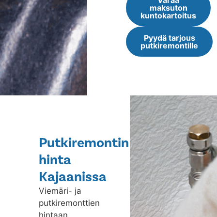
Varaa
maksuton
kuntokartoitus
Pyydä tarjous
putkiremontille
Putkiremontin
hinta
Kajaanissa
Viemäri- ja
putkiremonttien
hintaan