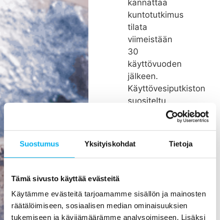
kannattaa
kuntotutkimus
tilata
viimeistään
30
käyttövuoden
jälkeen.
Käyttövesiputkiston
suositeltu
remonttiväli
on noin 26
vuotta.
Suostumus
Yksityiskohdat
Tietoja
Rakenteiden
kätköissä
olevien
Tämä sivusto käyttää evästeitä
putkien
Käytämme evästeitä tarjoamamme sisällön ja mainosten
pienikin
räätälöimiseen, sosiaalisen median ominaisuuksien
vuoto voi
tukemiseen ja kävijämäärämme analysoimiseen. Lisäksi