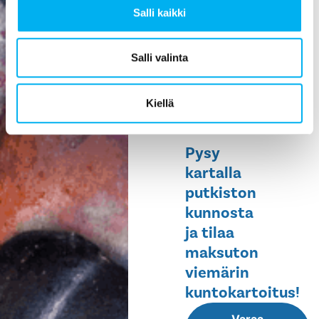
Salli kaikki
ehkäisee
vesivahinkoja,
helpottaa
Salli valinta
huoltoa ja
pidentää
Kiellä
rakennuksen
elinikää.
Pysy
kartalla
putkiston
kunnosta
ja tilaa
maksuton
viemärin
kuntokartoitus!