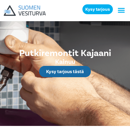
Kysy tarjous
Putkiremontit Kajaani
Kainuu
Kysy tarjous tästä