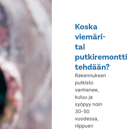
Koska
viemäri-
tai
putkiremontti
tehdään?
Rakennuksen
putkisto
vanhenee,
kuluu ja
syöpyy noin
30-50
vuodessa,
riippuen