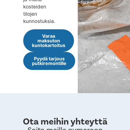
kosteiden
tilojen
kunnostuksia.
Varaa
maksuton
kuntokartoitus
Pyydä tarjous
putkiremontille
Ota meihin yhteyttä
Soita meille numeroon