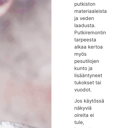
putkiston
materiaaleista
ja veden
laadusta.
Putkiremontin
tarpeesta
alkaa kertoa
myös
pesutilojen
kunto ja
lisääntyneet
tukokset tai
vuodot.
Jos käytössä
näkyviä
oireita ei
tule,