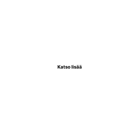
Käyttövesiputkiremontti
Käyttövesiputkistoremontissa uusitaan
putkisto, joka kuljettaa puhdasta vettä
asukkaiden käytettäväksi.
Katso lisää