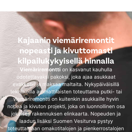
Kajaanin viemäriremontit
nopeasti ja kivuttomasti
kilpailukykyisellä hinnalla
Viemäriremontti
on kasvanut kauhulla
odotettavaksi pakoksi, joka ajaa asukkaat
evakkoon ja maksaa maltaita. Nykypäiväisillä
tekniikoilla ammattilaisten toteuttama putki- tai
viemäriremontti on kuitenkin asukkaille hyvin
nopea ja kivuton projekti, joka on luonnollinen osa
jokaisen rakennuksen elinkaarta. Nopeuden ja
laadun lisäksi Suomen Vesiturva pystyy
toteuttamaan omakotitalojen ja pienkerrostalojen