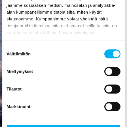
aiheuttaa
jaamme sosiaalisen median, mainosalan ja analytiikka-
mittavat
alan kumppaneillemme tietoja siitä, miten käytät
kosteusvauriot,
sivustoamme. Kumppanimme voivat yhdistää näitä
kuten
tietoja muihin tietoihin, joita olet antanut heille tai joita on
vesivahingon
kerätty, kun olet käyttänyt heidän palvelujaan.
tai
talorakenteiden
Suostumuksen
homehtumisen.
Välttämätön
valinta
Viemäriremontti
on paras
Mieltymykset
sijoitus, mitä
rakennukseen
Tilastot
voi tehdä! Se
nostaa
asunnon
Markkinointi
arvoa,
parantaa
viihtyisyyttä,