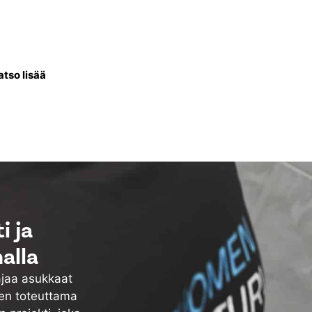
ntissa uusitaan talon
li lämminvesivaraaja, putket
ös vesikiertoiset patterit.
atso lisää
i ja
alla
ajaa asukkaat
ten toteuttama