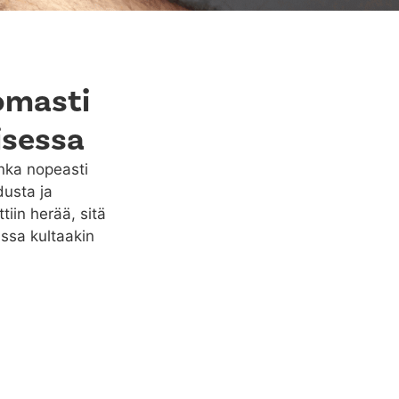
omasti
isessa
inka nopeasti
dusta ja
iin herää, sitä
ssa kultaakin