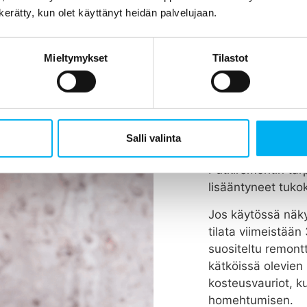
n kerätty, kun olet käyttänyt heidän palvelujaan.
Mieltymykset
Tilastot
Koska vie
tehdään?
Rakennuksen putk
Salli valinta
vuodessa, riippue
Putkiremontin tar
lisääntyneet tukok
Jos käytössä näky
tilata viimeistää
suositeltu remont
kätköissä olevien 
kosteusvauriot, k
homehtumisen.