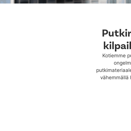
Putki
kilpa
Kotiemme put
ongelmi
putkimateriaal
vähemmällä h