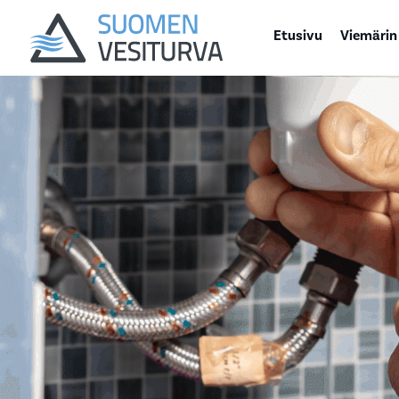
Etusivu
Viemärin