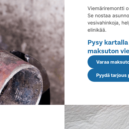
Viemäriremontti o
Se nostaa asunnon
vesivahinkoja, he
elinikää.
Pysy kartalla
maksuton vie
Varaa maksuto
Pyydä tarjous 