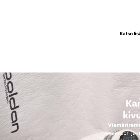
Käyttövesiputkistoremontis
joka kuljettaa puhdasta
käytettävä
Katso lis
Kar
kiv
Viemäriremo
evakkoon ja m