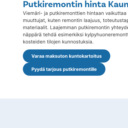
Putkiremontin hinta Kaun
Viemäri- ja putkiremonttien hintaan vaikuttaa 
muuttujat, kuten remontin laajuus, toteutustap
materiaalit. Laajemman putkiremontin yhtey
näppärä tehdä esimerkiksi kylpyhuoneremontt
kosteiden tilojen kunnostuksia.
Varaa maksuton kuntokartoitus
Pyydä tarjous putkiremontille