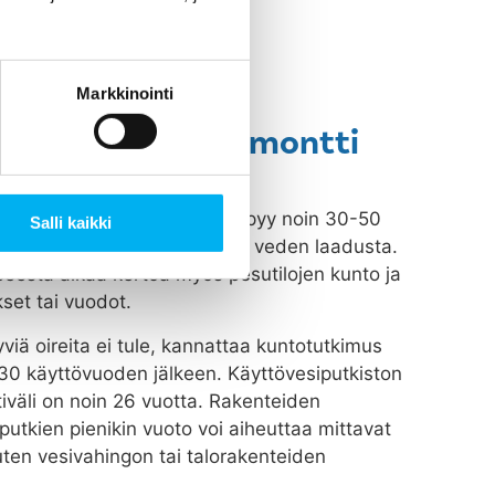
Markkinointi
märi- tai putkiremontti
isto vanhenee, kuluu ja syöpyy noin 30-50
Salli kaikki
n putkiston materiaaleista ja veden laadusta.
peesta alkaa kertoa myös pesutilojen kunto ja
set tai vuodot.
viä oireita ei tule, kannattaa kuntotutkimus
n 30 käyttövuoden jälkeen. Käyttövesiputkiston
tiväli on noin 26 vuotta. Rakenteiden
putkien pienikin vuoto voi aiheuttaa mittavat
uten vesivahingon tai talorakenteiden