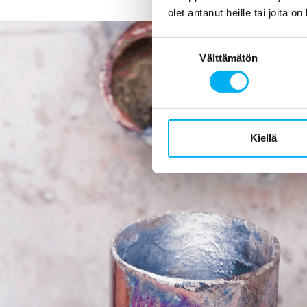
olet antanut heille tai joita o
Suostumuksen
Välttämätön
valinta
Kiellä