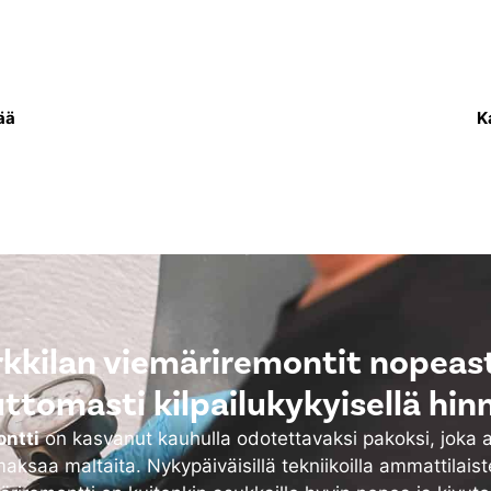
sa uusitaan putkisto,
Lämpöverkkoremo
 vettä asukkaiden
lämmitysjärjestelmä e
ksi.
sekä tarvittaessa my
ää
K
kkilan viemäriremontit nopeast
uttomasti kilpailukykyisellä hinn
ntti
on kasvanut kauhulla odotettavaksi pakoksi, joka 
aksaa maltaita. Nykypäiväisillä tekniikoilla ammattilais