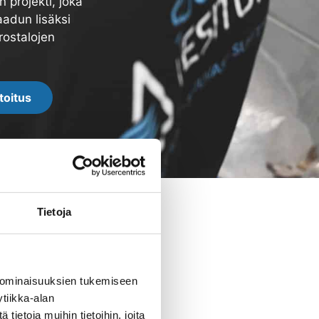
 projekti, joka
aadun lisäksi
rostalojen
toitus
Tietoja
 ominaisuuksien tukemiseen
tiikka-alan
ietoja muihin tietoihin, joita