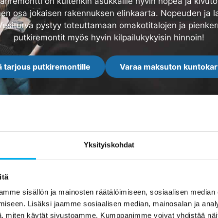
märiremontti on kuitenkin asukkaille hyvin nopea ja kivuton
nen osa jokaisen rakennuksen elinkaarta. Nopeuden ja l
siturva pystyy toteuttamaan omakotitalojen ja pienker
putkiremontit myös hyvin kilpailukykyisin hinnoin!
 tarjous putkiremontille
Varaa maksuton kuntokar
Yksityiskohdat
Arvostelut
itä
mme sisällön ja mainosten räätälöimiseen, sosiaalisen median
iseen. Lisäksi jaamme sosiaalisen median, mainosalan ja analy
, miten käytät sivustoamme. Kumppanimme voivat yhdistää näitä t