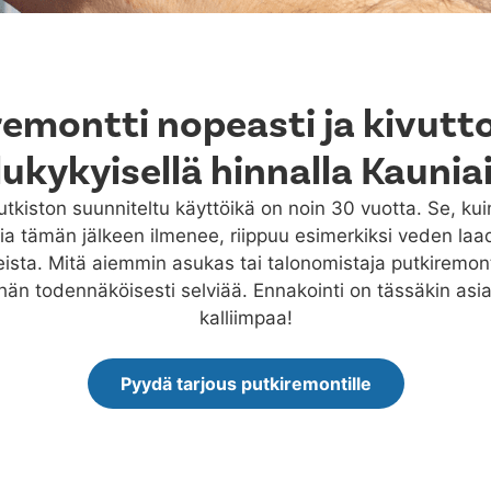
remontti nopeasti ja kivutt
ilukykyisellä hinnalla Kaunia
kiston suunniteltu käyttöikä on noin 30 vuotta. Se, ku
a tämän jälkeen ilmenee, riippuu esimerkiksi veden laa
eista. Mitä aiemmin asukas tai talonomistaja putkiremontt
än todennäköisesti selviää. Ennakointi on tässäkin asia
kalliimpaa!
Pyydä tarjous putkiremontille