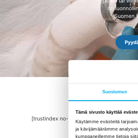
putki- tai vie
on luonnolli
Suomen Ve
Pyydä
Suostumus
Tämä sivusto käyttää eväste
[trustindex no-registration=google]
Käytämme evästeitä tarjoama
ja kävijämäärämme analysoim
kumppaneillemme tietoja siitä