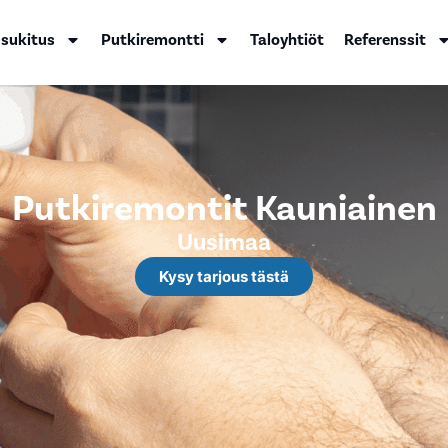
 sukitus
Putkiremontti
Taloyhtiöt
Referenssit
Putkiremontit Kauniainen
Uusimaa
Kysy tarjous tästä