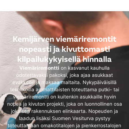
Kemijärven viemäriremontit
nopeasti ja kivuttomasti
kilpailukykyisellä hinnalla
Viemäriremontti
on kasvanut kauhulla
odotettavaksi pakoksi, joka ajaa asukkaat
evakkoon ja maksaa maltaita. Nykypäiväisillä
tekniikoilla ammattilaisten toteuttama putki- tai
viemäriremontti on kuitenkin asukkaille hyvin
nopea ja kivuton projekti, joka on luonnollinen osa
jokaisen rakennuksen elinkaarta. Nopeuden ja
laadun lisäksi Suomen Vesiturva pystyy
toteuttamaan omakotitalojen ja pienkerrostalojen