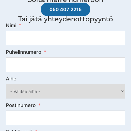
050 407 2215
Tai jätä yhteydenottopyyntö
Nimi
Puhelinnumero
Aihe
Postinumero