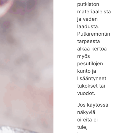
putkiston
materiaaleista
ja veden
laadusta.
Putkiremontin
tarpeesta
alkaa kertoa
myös
pesutilojen
kunto ja
lisääntyneet
tukokset tai
vuodot.
Jos käytössä
näkyviä
oireita ei
tule,