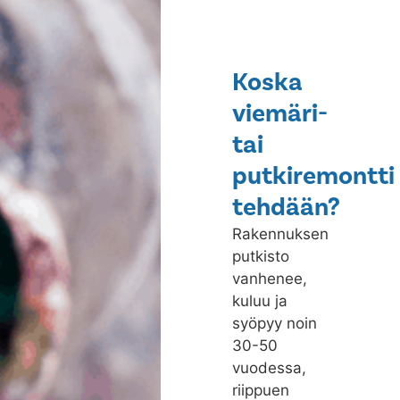
Koska
viemäri-
tai
putkiremontti
tehdään?
Rakennuksen
putkisto
vanhenee,
kuluu ja
syöpyy noin
30-50
vuodessa,
riippuen