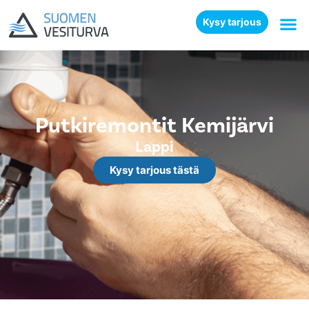
Kysy tarjous
Putkiremontit Kemijärvi
Lappi
Kysy tarjous tästä