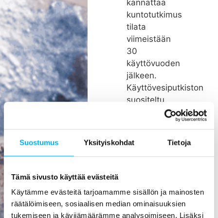
kannattaa
kuntotutkimus
tilata
viimeistään
30
käyttövuoden
jälkeen.
Käyttövesiputkiston
suositeltu
remonttiväli
on noin 26
vuotta.
Suostumus
Yksityiskohdat
Tietoja
Rakenteiden
kätköissä
olevien
Tämä sivusto käyttää evästeitä
putkien
Käytämme evästeitä tarjoamamme sisällön ja mainosten
pienikin
räätälöimiseen, sosiaalisen median ominaisuuksien
vuoto voi
tukemiseen ja kävijämäärämme analysoimiseen. Lisäksi