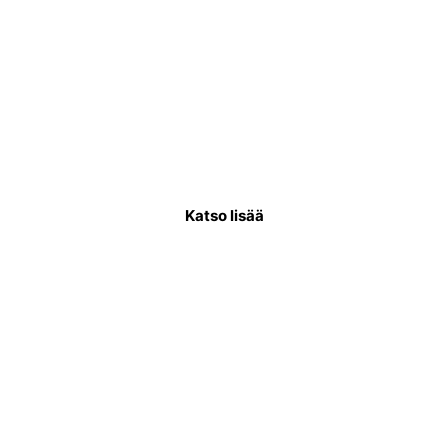
Käyttövesiputkiremontti
Käyttövesiputkistoremontissa uusitaan
putkisto, joka kuljettaa puhdasta vettä
asukkaiden käytettäväksi.
Katso lisää