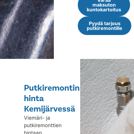
Varaa
maksuton
kuntokartoitus
Pyydä tarjous
putkiremontille
Putkiremontin
hinta
Kemijärvessä
Viemäri- ja
putkiremonttien
hintaan