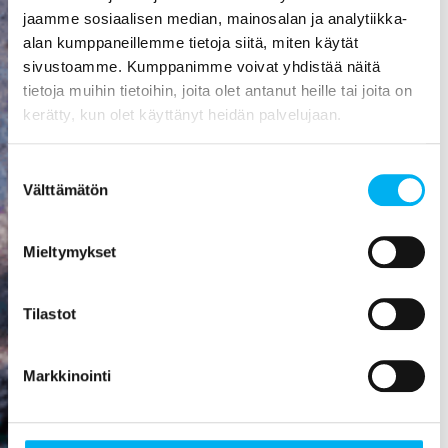
aiheuttaa
jaamme sosiaalisen median, mainosalan ja analytiikka-
mittavat
alan kumppaneillemme tietoja siitä, miten käytät
kosteusvauriot,
sivustoamme. Kumppanimme voivat yhdistää näitä
kuten
tietoja muihin tietoihin, joita olet antanut heille tai joita on
vesivahingon
kerätty, kun olet käyttänyt heidän palvelujaan.
tai
talorakenteiden
Suostumuksen
homehtumisen.
Välttämätön
valinta
Viemäriremontti
on paras
Mieltymykset
sijoitus, mitä
rakennukseen
Tilastot
voi tehdä! Se
nostaa
asunnon
Markkinointi
arvoa,
parantaa
viihtyisyyttä,