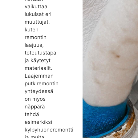
vaikuttaa
lukuisat eri
muuttujat,
kuten
remontin
laajuus,
toteutustapa
ja käytetyt
materiaalit.
Laajemman
putkiremontin
yhteydessä
on myös
näppärä
tehdä
esimerkiksi
kylpyhuoneremontti
ja muita