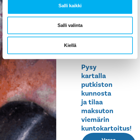
Salli kaikki
ehkäisee
vesivahinkoja,
helpottaa
Salli valinta
huoltoa ja
pidentää
Kiellä
rakennuksen
elinikää.
Pysy
kartalla
putkiston
kunnosta
ja tilaa
maksuton
viemärin
kuntokartoitus!