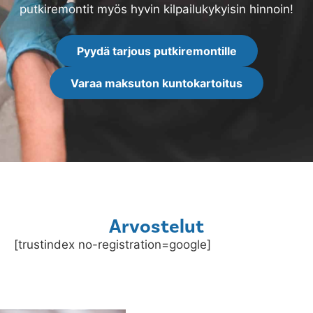
putkiremontit myös hyvin kilpailukykyisin hinnoin!
Pyydä tarjous putkiremontille
Varaa maksuton kuntokartoitus
Arvostelut
[trustindex no-registration=google]