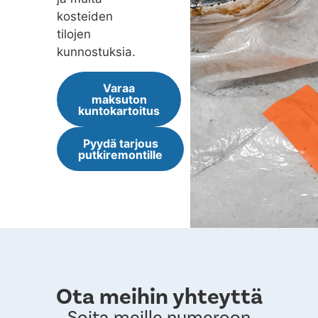
kosteiden
tilojen
kunnostuksia.
Varaa
maksuton
kuntokartoitus
Pyydä tarjous
putkiremontille
Ota meihin yhteyttä
Soita meille numeroon