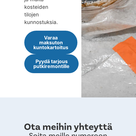
kosteiden
tilojen
kunnostuksia.
Varaa
maksuton
kuntokartoitus
Pyydä tarjous
putkiremontille
Ota meihin yhteyttä
Soita meille numeroon