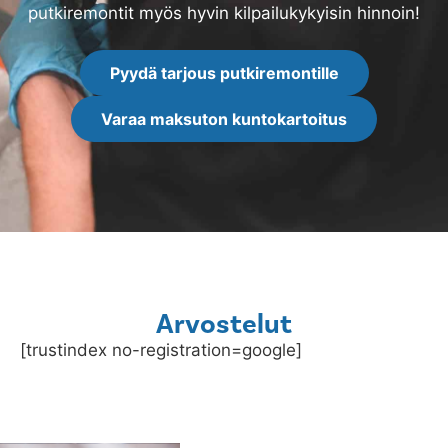
putkiremontit myös hyvin kilpailukykyisin hinnoin!
Pyydä tarjous putkiremontille
Varaa maksuton kuntokartoitus
Arvostelut
[trustindex no-registration=google]