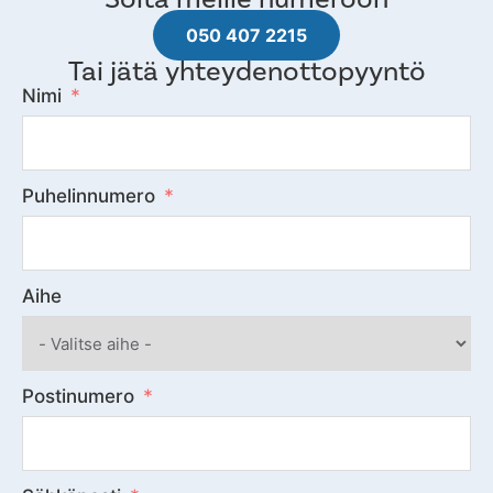
050 407 2215
Tai jätä yhteydenottopyyntö
Nimi
Puhelinnumero
Aihe
Postinumero