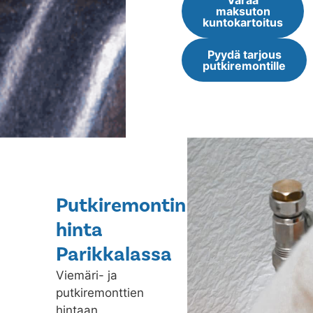
Varaa
maksuton
kuntokartoitus
Pyydä tarjous
putkiremontille
Putkiremontin
hinta
Parikkalassa
Viemäri- ja
putkiremonttien
hintaan