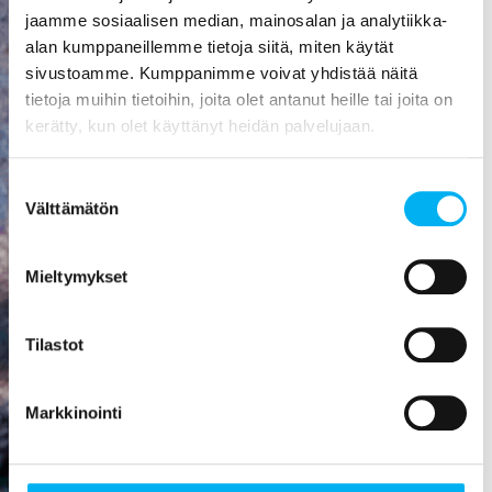
aiheuttaa
jaamme sosiaalisen median, mainosalan ja analytiikka-
mittavat
alan kumppaneillemme tietoja siitä, miten käytät
kosteusvauriot,
sivustoamme. Kumppanimme voivat yhdistää näitä
kuten
tietoja muihin tietoihin, joita olet antanut heille tai joita on
vesivahingon
kerätty, kun olet käyttänyt heidän palvelujaan.
tai
talorakenteiden
Suostumuksen
homehtumisen.
Välttämätön
valinta
Viemäriremontti
on paras
Mieltymykset
sijoitus, mitä
rakennukseen
Tilastot
voi tehdä! Se
nostaa
asunnon
Markkinointi
arvoa,
parantaa
viihtyisyyttä,