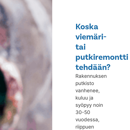
Koska
viemäri-
tai
putkiremontti
tehdään?
Rakennuksen
putkisto
vanhenee,
kuluu ja
syöpyy noin
30-50
vuodessa,
riippuen