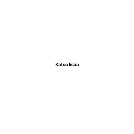
Käyttövesiputkiremontti
Käyttövesiputkistoremontissa uusitaan
putkisto, joka kuljettaa puhdasta vettä
asukkaiden käytettäväksi.
Katso lisää