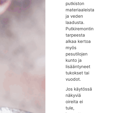
putkiston
materiaaleista
ja veden
laadusta.
Putkiremontin
tarpeesta
alkaa kertoa
myös
pesutilojen
kunto ja
lisääntyneet
tukokset tai
vuodot.
Jos käytössä
näkyviä
oireita ei
tule,