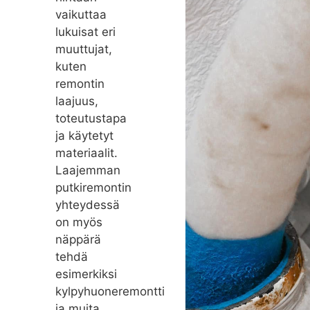
vaikuttaa
lukuisat eri
muuttujat,
kuten
remontin
laajuus,
toteutustapa
ja käytetyt
materiaalit.
Laajemman
putkiremontin
yhteydessä
on myös
näppärä
tehdä
esimerkiksi
kylpyhuoneremontti
ja muita