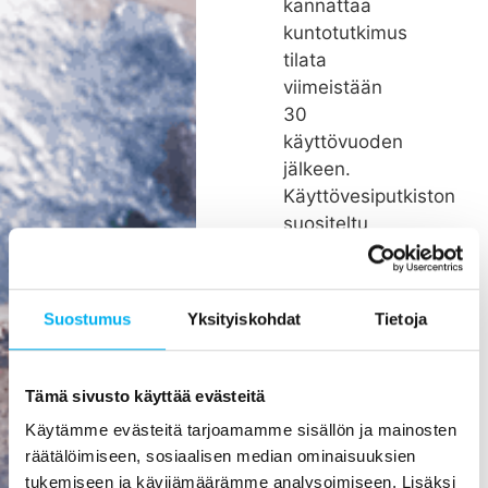
kannattaa
kuntotutkimus
tilata
viimeistään
30
käyttövuoden
jälkeen.
Käyttövesiputkiston
suositeltu
remonttiväli
on noin 26
vuotta.
Suostumus
Yksityiskohdat
Tietoja
Rakenteiden
kätköissä
olevien
Tämä sivusto käyttää evästeitä
putkien
Käytämme evästeitä tarjoamamme sisällön ja mainosten
pienikin
räätälöimiseen, sosiaalisen median ominaisuuksien
vuoto voi
tukemiseen ja kävijämäärämme analysoimiseen. Lisäksi