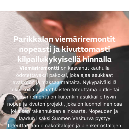
Parikkalan viemäriremontit
nopeasti ja kivuttomasti
kilpailukykyisellä hinnalla
Viemäriremontti
on kasvanut kauhulla
odotettavaksi pakoksi, joka ajaa asukkaat
evakkoon ja maksaa maltaita. Nykypäiväisillä
tekniikoilla ammattilaisten toteuttama putki- tai
viemäriremontti on kuitenkin asukkaille hyvin
nopea ja kivuton projekti, joka on luonnollinen osa
jokaisen rakennuksen elinkaarta. Nopeuden ja
laadun lisäksi Suomen Vesiturva pystyy
toteuttamaan omakotitalojen ja pienkerrostalojen