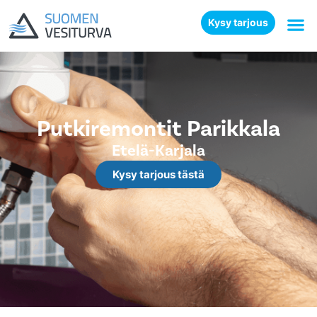
Kysy tarjous
Putkiremontit Parikkala
Etelä-Karjala
Kysy tarjous tästä