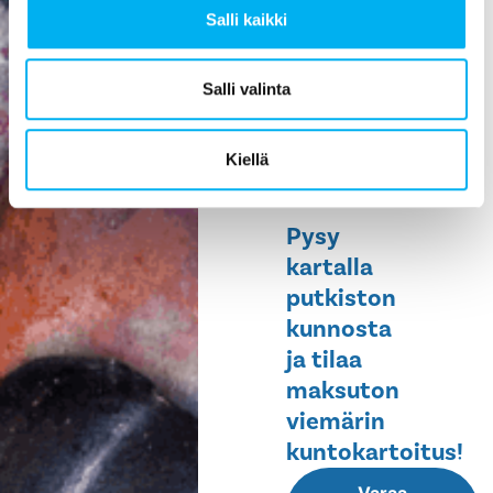
Salli kaikki
ehkäisee
vesivahinkoja,
helpottaa
Salli valinta
huoltoa ja
pidentää
Kiellä
rakennuksen
elinikää.
Pysy
kartalla
putkiston
kunnosta
ja tilaa
maksuton
viemärin
kuntokartoitus!