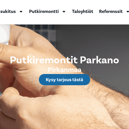
 sukitus
Putkiremontti
Taloyhtiöt
Referenssit
Putkiremontit Parkano
Pirkanmaa
Kysy tarjous tästä