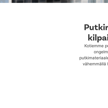
Putki
kilpa
Kotiemme put
ongelmi
putkimateriaal
vähemmällä h