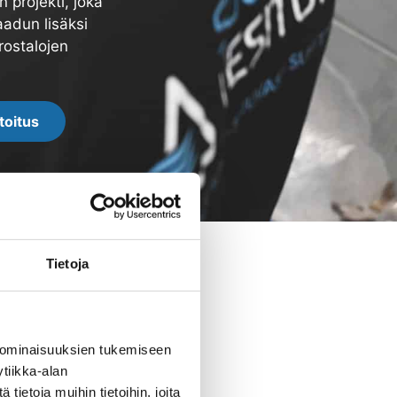
 projekti, joka
aadun lisäksi
rostalojen
toitus
Tietoja
 ominaisuuksien tukemiseen
tiikka-alan
ietoja muihin tietoihin, joita