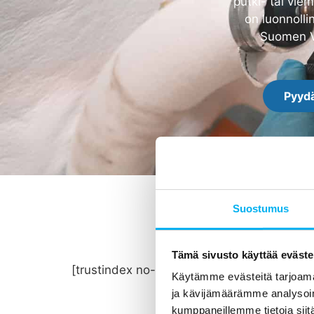
putki- tai vie
on luonnolli
Suomen Ve
Pyydä
Suostumus
Tämä sivusto käyttää eväste
[trustindex no-registration=google]
Käytämme evästeitä tarjoama
ja kävijämäärämme analysoim
kumppaneillemme tietoja siitä