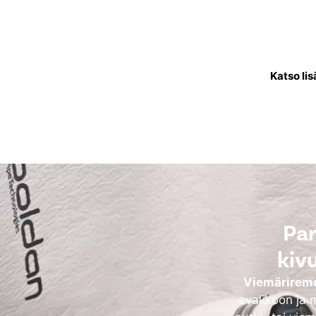
Käyttövesiputkistoremontis
joka kuljettaa puhdasta
käytettävä
Katso lis
Par
kiv
Viemäriremo
evakkoon ja m