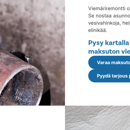
Viemäriremontti o
Se nostaa asunnon
vesivahinkoja, he
elinikää.
Pysy kartalla
maksuton vie
Varaa maksuto
Pyydä tarjous 