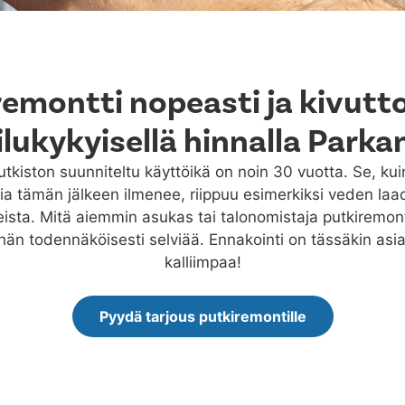
remontti nopeasti ja kivutt
ilukykyisellä hinnalla Park
kiston suunniteltu käyttöikä on noin 30 vuotta. Se, ku
a tämän jälkeen ilmenee, riippuu esimerkiksi veden laa
eista. Mitä aiemmin asukas tai talonomistaja putkiremontt
än todennäköisesti selviää. Ennakointi on tässäkin asia
kalliimpaa!
Pyydä tarjous putkiremontille