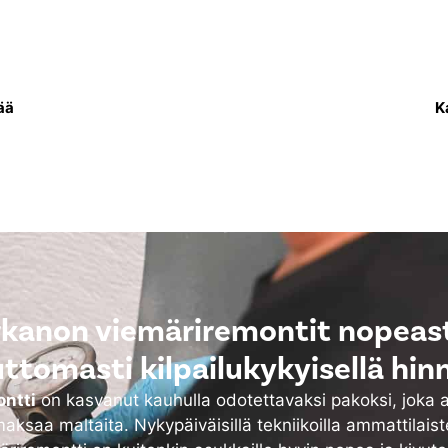
sa uusitaan putkisto,
Lämpöverkkoremo
 vettä asukkaiden
lämmitysjärjestelmä e
ksi.
sekä tarvittaessa my
ää
K
kanon viemäriremontit nopeast
uttomasti kilpailukykyisellä hinn
ntti
on kasvanut kauhulla odotettavaksi pakoksi, joka 
aksaa maltaita. Nykypäiväisillä tekniikoilla ammattilais