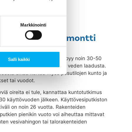
Markkinointi
märi- tai putkiremontti
isto vanhenee, kuluu ja syöpyy noin 30-50
Salli kaikki
n putkiston materiaaleista ja veden laadusta.
peesta alkaa kertoa myös pesutilojen kunto ja
set tai vuodot.
viä oireita ei tule, kannattaa kuntotutkimus
n 30 käyttövuoden jälkeen. Käyttövesiputkiston
tiväli on noin 26 vuotta. Rakenteiden
putkien pienikin vuoto voi aiheuttaa mittavat
uten vesivahingon tai talorakenteiden