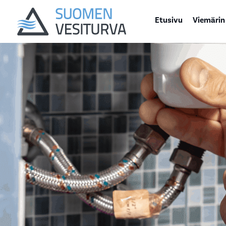
Etusivu
Viemärin