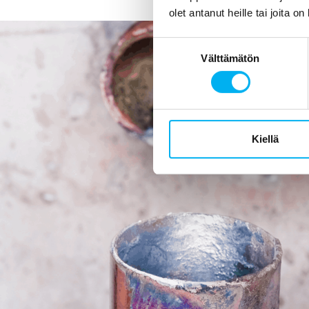
olet antanut heille tai joita o
Suostumuksen
Välttämätön
valinta
Kiellä