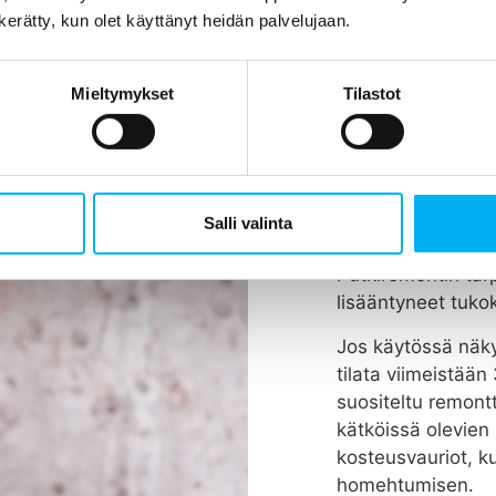
n kerätty, kun olet käyttänyt heidän palvelujaan.
Mieltymykset
Tilastot
Koska vie
tehdään?
Rakennuksen putk
Salli valinta
vuodessa, riippue
Putkiremontin tar
lisääntyneet tukok
Jos käytössä näky
tilata viimeistää
suositeltu remont
kätköissä olevien 
kosteusvauriot, k
homehtumisen.