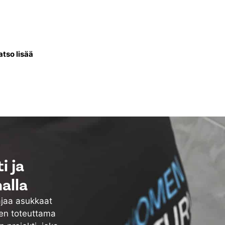
ntissa uusitaan talon
li lämminvesivaraaja, putket
ös vesikiertoiset patterit.
atso lisää
i ja
alla
ajaa asukkaat
ten toteuttama