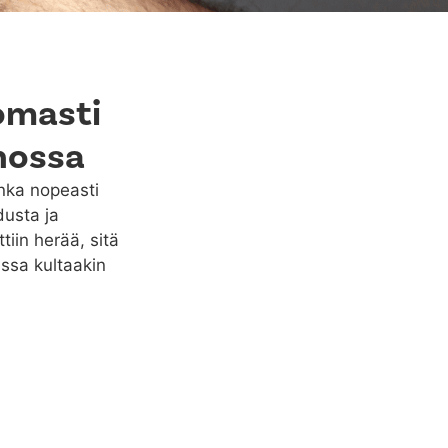
omasti
anossa
inka nopeasti
dusta ja
iin herää, sitä
ssa kultaakin