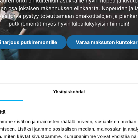
märiremontti on kuitenkin asukkaille hyvin nopea ja kivuton
nen osa jokaisen rakennuksen elinkaarta. Nopeuden ja l
siturva pystyy toteuttamaan omakotitalojen ja pienker
putkiremontit myös hyvin kilpailukykyisin hinnoin!
 tarjous putkiremontille
Varaa maksuton kuntokar
Yksityiskohdat
Arvostelut
itä
mme sisällön ja mainosten räätälöimiseen, sosiaalisen median
iseen. Lisäksi jaamme sosiaalisen median, mainosalan ja analy
, miten käytät sivustoamme. Kumppanimme voivat yhdistää näitä t