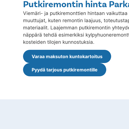
Putkiremontin hinta Par
Viemäri- ja putkiremonttien hintaan vaikuttaa 
muuttujat, kuten remontin laajuus, toteutustap
materiaalit. Laajemman putkiremontin yhtey
näppärä tehdä esimerkiksi kylpyhuoneremontt
kosteiden tilojen kunnostuksia.
Varaa maksuton kuntokartoitus
Pyydä tarjous putkiremontille