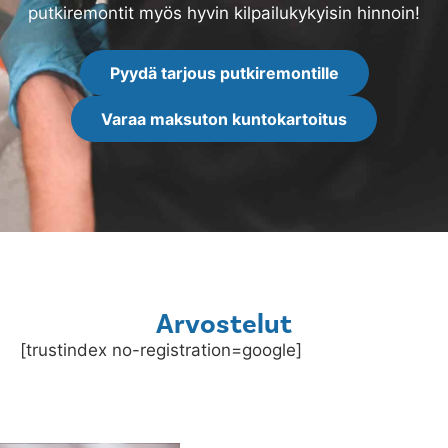
putkiremontit myös hyvin kilpailukykyisin hinnoin!
Pyydä tarjous putkiremontille
Varaa maksuton kuntokartoitus
Arvostelut
[trustindex no-registration=google]