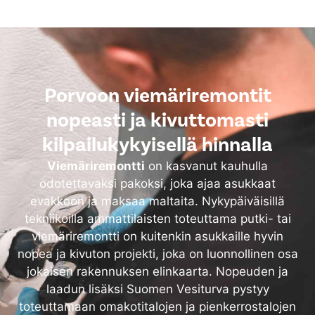
Porvoon viemäriremontit
nopeasti ja kivuttomasti
kilpailukykyisellä hinnalla
Viemäriremontti
on kasvanut kauhulla
odotettavaksi pakoksi, joka ajaa asukkaat
evakkoon ja maksaa maltaita. Nykypäiväisillä
tekniikoilla ammattilaisten toteuttama putki- tai
viemäriremontti on kuitenkin asukkaille hyvin
nopea ja kivuton projekti, joka on luonnollinen osa
jokaisen rakennuksen elinkaarta. Nopeuden ja
laadun lisäksi Suomen Vesiturva pystyy
toteuttamaan omakotitalojen ja pienkerrostalojen