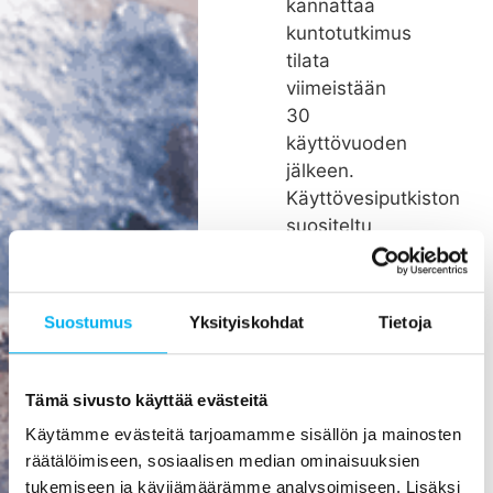
kannattaa
kuntotutkimus
tilata
viimeistään
30
käyttövuoden
jälkeen.
Käyttövesiputkiston
suositeltu
remonttiväli
on noin 26
vuotta.
Suostumus
Yksityiskohdat
Tietoja
Rakenteiden
kätköissä
olevien
Tämä sivusto käyttää evästeitä
putkien
Käytämme evästeitä tarjoamamme sisällön ja mainosten
pienikin
räätälöimiseen, sosiaalisen median ominaisuuksien
vuoto voi
tukemiseen ja kävijämäärämme analysoimiseen. Lisäksi