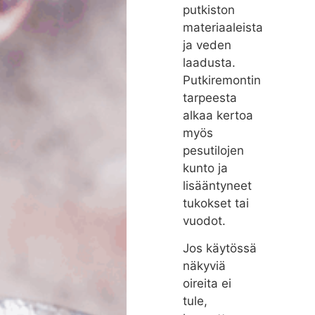
putkiston
materiaaleista
ja veden
laadusta.
Putkiremontin
tarpeesta
alkaa kertoa
myös
pesutilojen
kunto ja
lisääntyneet
tukokset tai
vuodot.
Jos käytössä
näkyviä
oireita ei
tule,