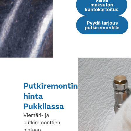
Varaa
maksuton
kuntokartoitus
Pyydä tarjous
putkiremontille
Putkiremontin
hinta
Pukkilassa
Viemäri- ja
putkiremonttien
hintaan