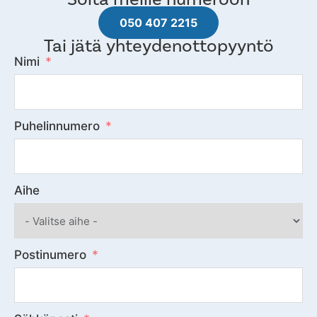
050 407 2215
Tai jätä yhteydenottopyyntö
Nimi
Puhelinnumero
Aihe
Postinumero