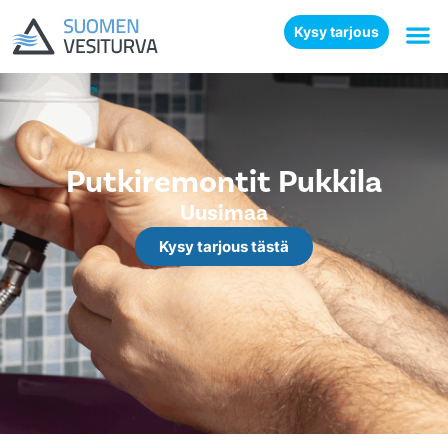
Kysy tarjous
Putkiremontit Pukkila
Uusimaa
Kysy tarjous tästä