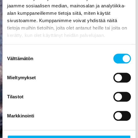
aiheuttaa
jaamme sosiaalisen median, mainosalan ja analytiikka-
mittavat
alan kumppaneillemme tietoja siitä, miten käytät
kosteusvauriot,
sivustoamme. Kumppanimme voivat yhdistää näitä
kuten
tietoja muihin tietoihin, joita olet antanut heille tai joita on
vesivahingon
kerätty, kun olet käyttänyt heidän palvelujaan.
tai
talorakenteiden
Suostumuksen
homehtumisen.
Välttämätön
valinta
Viemäriremontti
on paras
Mieltymykset
sijoitus, mitä
rakennukseen
Tilastot
voi tehdä! Se
nostaa
asunnon
Markkinointi
arvoa,
parantaa
viihtyisyyttä,