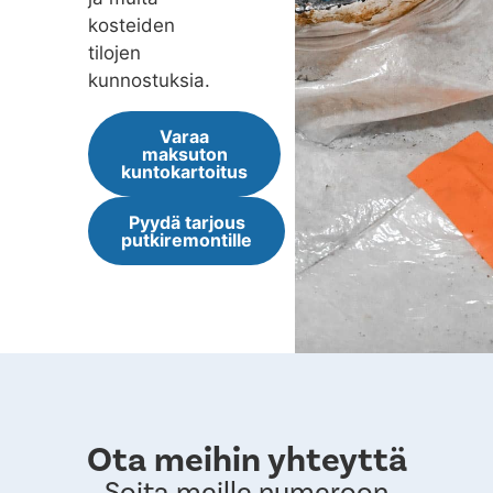
kosteiden
tilojen
kunnostuksia.
Varaa
maksuton
kuntokartoitus
Pyydä tarjous
putkiremontille
Ota meihin yhteyttä
Soita meille numeroon