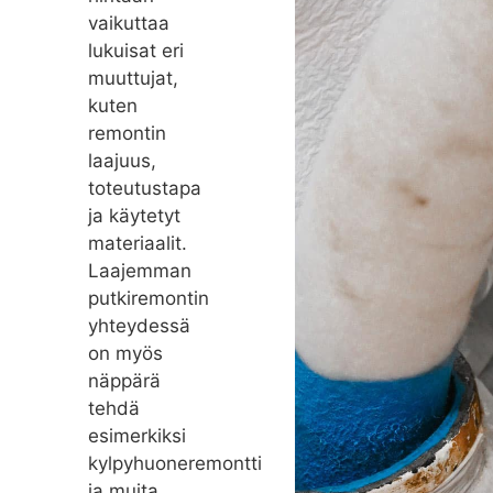
vaikuttaa
lukuisat eri
muuttujat,
kuten
remontin
laajuus,
toteutustapa
ja käytetyt
materiaalit.
Laajemman
putkiremontin
yhteydessä
on myös
näppärä
tehdä
esimerkiksi
kylpyhuoneremontti
ja muita