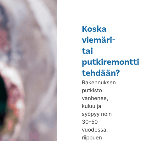
Koska
viemäri-
tai
putkiremontti
tehdään?
Rakennuksen
putkisto
vanhenee,
kuluu ja
syöpyy noin
30-50
vuodessa,
riippuen