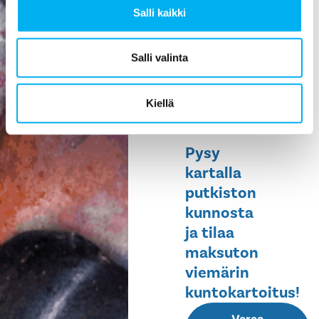
Salli kaikki
ehkäisee
vesivahinkoja,
helpottaa
Salli valinta
huoltoa ja
pidentää
Kiellä
rakennuksen
elinikää.
Pysy
kartalla
putkiston
kunnosta
ja tilaa
maksuton
viemärin
kuntokartoitus!