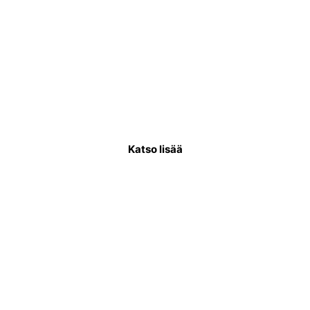
Käyttövesiputkiremontti
Käyttövesiputkistoremontissa uusitaan
putkisto, joka kuljettaa puhdasta vettä
asukkaiden käytettäväksi.
Katso lisää