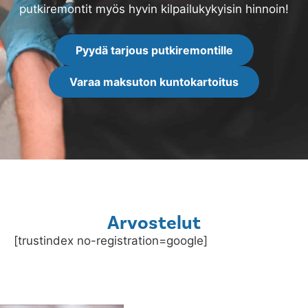
putkiremontit myös hyvin kilpailukykyisin hinnoin!
Pyydä tarjous putkiremontille
Varaa maksuton kuntokartoitus
Arvostelut
[trustindex no-registration=google]