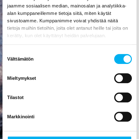
aiheuttaa
jaamme sosiaalisen median, mainosalan ja analytiikka-
mittavat
alan kumppaneillemme tietoja siitä, miten käytät
kosteusvauriot,
sivustoamme. Kumppanimme voivat yhdistää näitä
kuten
tietoja muihin tietoihin, joita olet antanut heille tai joita on
vesivahingon
kerätty, kun olet käyttänyt heidän palvelujaan.
tai
talorakenteiden
Suostumuksen
homehtumisen.
Välttämätön
valinta
Viemäriremontti
on paras
Mieltymykset
sijoitus, mitä
rakennukseen
Tilastot
voi tehdä! Se
nostaa
asunnon
Markkinointi
arvoa,
parantaa
viihtyisyyttä,