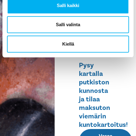
Salli kaikki
ehkäisee
vesivahinkoja,
helpottaa
Salli valinta
huoltoa ja
pidentää
Kiellä
rakennuksen
elinikää.
Pysy
kartalla
putkiston
kunnosta
ja tilaa
maksuton
viemärin
kuntokartoitus!