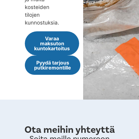
kosteiden
tilojen
kunnostuksia.
Varaa
maksuton
kuntokartoitus
Pyydä tarjous
putkiremontille
Ota meihin yhteyttä
Soita meille numeroon