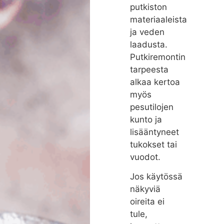
putkiston
materiaaleista
ja veden
laadusta.
Putkiremontin
tarpeesta
alkaa kertoa
myös
pesutilojen
kunto ja
lisääntyneet
tukokset tai
vuodot.
Jos käytössä
näkyviä
oireita ei
tule,