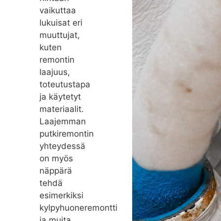
vaikuttaa
lukuisat eri
muuttujat,
kuten
remontin
laajuus,
toteutustapa
ja käytetyt
materiaalit.
Laajemman
putkiremontin
yhteydessä
on myös
näppärä
tehdä
esimerkiksi
kylpyhuoneremontti
ja muita