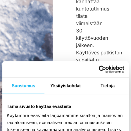
kannattaa
kuntotutkimus
tilata
viimeistään
30
käyttövuoden
jälkeen.
Käyttövesiputkiston
suositeltu
remonttiväli
on noin 26
vuotta.
Suostumus
Yksityiskohdat
Tietoja
Rakenteiden
kätköissä
olevien
Tämä sivusto käyttää evästeitä
putkien
Käytämme evästeitä tarjoamamme sisällön ja mainosten
pienikin
räätälöimiseen, sosiaalisen median ominaisuuksien
vuoto voi
tukemiseen ja kävijämäärämme analysoimiseen. Lisäksi