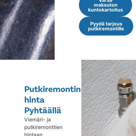
Varaa
maksuton
kuntokartoitus
Pyydä tarjous
putkiremontille
Putkiremontin
hinta
Pyhtäällä
Viemäri- ja
putkiremonttien
hintaan