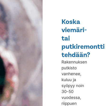
Koska
viemäri-
tai
putkiremontti
tehdään?
Rakennuksen
putkisto
vanhenee,
kuluu ja
syöpyy noin
30-50
vuodessa,
riippuen