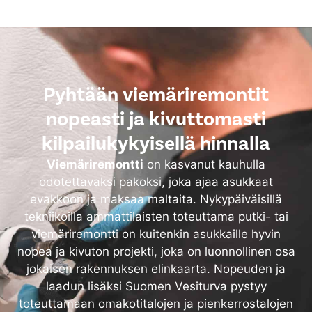
Pyhtään viemäriremontit
nopeasti ja kivuttomasti
kilpailukykyisellä hinnalla
Viemäriremontti
on kasvanut kauhulla
odotettavaksi pakoksi, joka ajaa asukkaat
evakkoon ja maksaa maltaita. Nykypäiväisillä
tekniikoilla ammattilaisten toteuttama putki- tai
viemäriremontti on kuitenkin asukkaille hyvin
nopea ja kivuton projekti, joka on luonnollinen osa
jokaisen rakennuksen elinkaarta. Nopeuden ja
laadun lisäksi Suomen Vesiturva pystyy
toteuttamaan omakotitalojen ja pienkerrostalojen