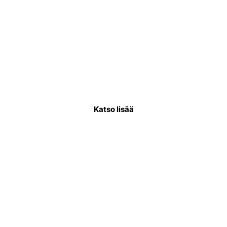
Käyttövesiputkiremontti
Käyttövesiputkistoremontissa uusitaan
putkisto, joka kuljettaa puhdasta vettä
asukkaiden käytettäväksi.
Katso lisää