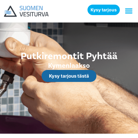
Kysy tarjous
Putkiremontit Pyhtää
Kymenlaakso
Kysy tarjous tästä