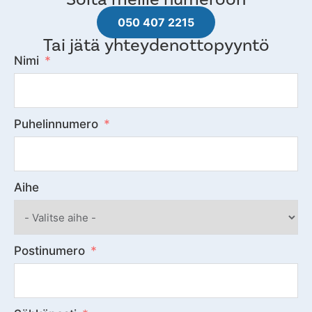
050 407 2215
Tai jätä yhteydenottopyyntö
Nimi
Puhelinnumero
Aihe
Postinumero