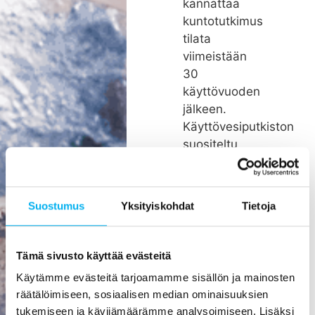
kannattaa
kuntotutkimus
tilata
viimeistään
30
käyttövuoden
jälkeen.
Käyttövesiputkiston
suositeltu
remonttiväli
on noin 26
vuotta.
Suostumus
Yksityiskohdat
Tietoja
Rakenteiden
kätköissä
olevien
Tämä sivusto käyttää evästeitä
putkien
Käytämme evästeitä tarjoamamme sisällön ja mainosten
pienikin
räätälöimiseen, sosiaalisen median ominaisuuksien
vuoto voi
tukemiseen ja kävijämäärämme analysoimiseen. Lisäksi