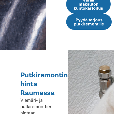
Varaa
maksuton
kuntokartoitus
Pyydä tarjous
putkiremontille
Putkiremontin
hinta
Raumassa
Viemäri- ja
putkiremonttien
hintaan