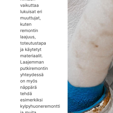
vaikuttaa
lukuisat eri
muuttujat,
kuten
remontin
laajuus,
toteutustapa
ja käytetyt
materiaalit.
Laajemman
putkiremontin
yhteydessä
on myös
näppärä
tehdä
esimerkiksi
kylpyhuoneremontti
ja muita