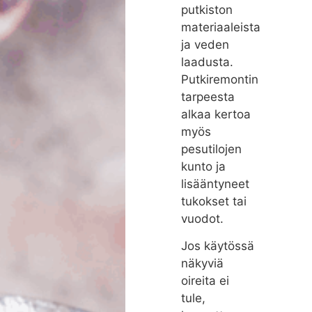
putkiston
materiaaleista
ja veden
laadusta.
Putkiremontin
tarpeesta
alkaa kertoa
myös
pesutilojen
kunto ja
lisääntyneet
tukokset tai
vuodot.
Jos käytössä
näkyviä
oireita ei
tule,