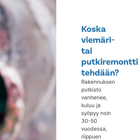
Koska
viemäri-
tai
putkiremontti
tehdään?
Rakennuksen
putkisto
vanhenee,
kuluu ja
syöpyy noin
30-50
vuodessa,
riippuen