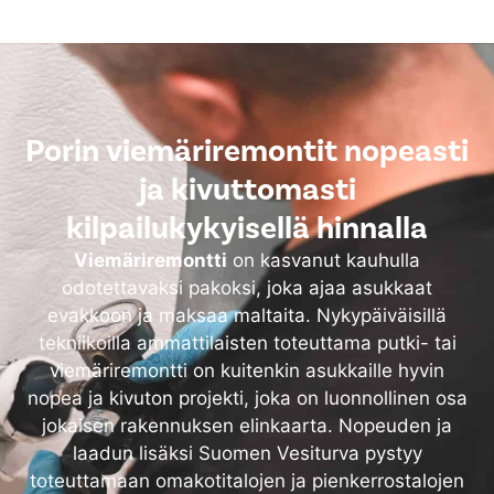
Porin viemäriremontit nopeasti
ja kivuttomasti
kilpailukykyisellä hinnalla
Viemäriremontti
on kasvanut kauhulla
odotettavaksi pakoksi, joka ajaa asukkaat
evakkoon ja maksaa maltaita. Nykypäiväisillä
tekniikoilla ammattilaisten toteuttama putki- tai
viemäriremontti on kuitenkin asukkaille hyvin
nopea ja kivuton projekti, joka on luonnollinen osa
jokaisen rakennuksen elinkaarta. Nopeuden ja
laadun lisäksi Suomen Vesiturva pystyy
toteuttamaan omakotitalojen ja pienkerrostalojen