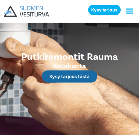
Kysy tarjous
Putkiremontit Rauma
Satakunta
Kysy tarjous tästä