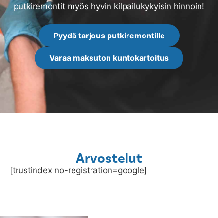
putkiremontit myös hyvin kilpailukykyisin hinnoin!
Pyydä tarjous putkiremontille
Varaa maksuton kuntokartoitus
Arvostelut
[trustindex no-registration=google]