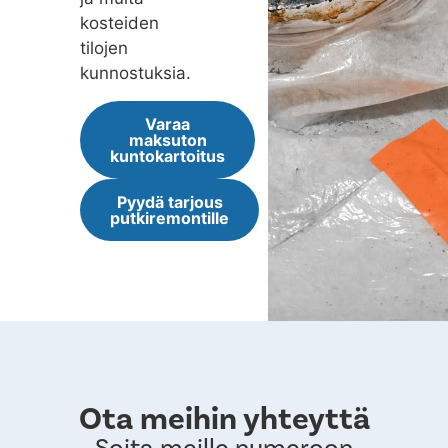
kosteiden
tilojen
kunnostuksia.
Varaa
maksuton
kuntokartoitus
Pyydä tarjous
putkiremontille
Ota meihin yhteyttä
Soita meille numeroon