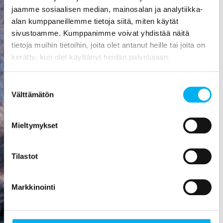
aiheuttaa
jaamme sosiaalisen median, mainosalan ja analytiikka-
mittavat
alan kumppaneillemme tietoja siitä, miten käytät
kosteusvauriot,
sivustoamme. Kumppanimme voivat yhdistää näitä
kuten
tietoja muihin tietoihin, joita olet antanut heille tai joita on
vesivahingon
kerätty, kun olet käyttänyt heidän palvelujaan.
tai
talorakenteiden
Suostumuksen
homehtumisen.
Välttämätön
valinta
Viemäriremontti
on paras
Mieltymykset
sijoitus, mitä
rakennukseen
Tilastot
voi tehdä! Se
nostaa
asunnon
Markkinointi
arvoa,
parantaa
viihtyisyyttä,