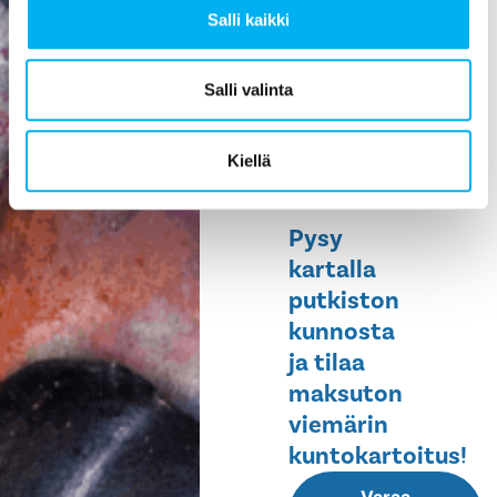
Salli kaikki
ehkäisee
vesivahinkoja,
helpottaa
Salli valinta
huoltoa ja
pidentää
Kiellä
rakennuksen
elinikää.
Pysy
kartalla
putkiston
kunnosta
ja tilaa
maksuton
viemärin
kuntokartoitus!