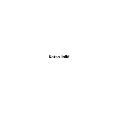
Käyttövesiputkiremontti
Käyttövesiputkistoremontissa uusitaan
putkisto, joka kuljettaa puhdasta vettä
asukkaiden käytettäväksi.
Katso lisää