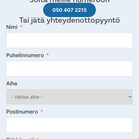
050 407 2215
Tai jätä yhteydenottopyyntö
Nimi
Puhelinnumero
Aihe
Postinumero