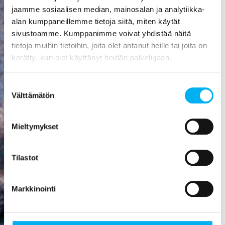
aiheuttaa
jaamme sosiaalisen median, mainosalan ja analytiikka-
mittavat
alan kumppaneillemme tietoja siitä, miten käytät
kosteusvauriot,
sivustoamme. Kumppanimme voivat yhdistää näitä
kuten
tietoja muihin tietoihin, joita olet antanut heille tai joita on
vesivahingon
kerätty, kun olet käyttänyt heidän palvelujaan.
tai
talorakenteiden
Suostumuksen
homehtumisen.
Välttämätön
valinta
Viemäriremontti
on paras
Mieltymykset
sijoitus, mitä
rakennukseen
Tilastot
voi tehdä! Se
nostaa
asunnon
Markkinointi
arvoa,
parantaa
viihtyisyyttä,