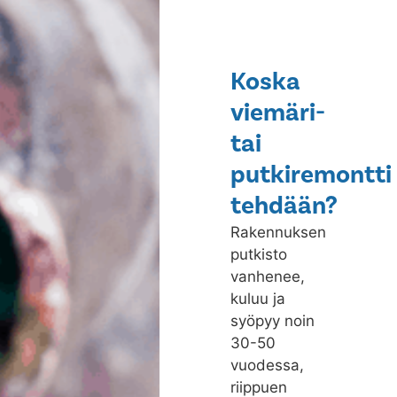
Koska
viemäri-
tai
putkiremontti
tehdään?
Rakennuksen
putkisto
vanhenee,
kuluu ja
syöpyy noin
30-50
vuodessa,
riippuen