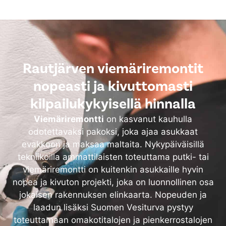
Rautjärven viemäriremontit
nopeasti ja kivuttomasti
kilpailukykyisellä hinnalla
Viemäriremontti
on kasvanut kauhulla
odotettavaksi pakoksi, joka ajaa asukkaat
evakkoon ja maksaa maltaita. Nykypäiväisillä
tekniikoilla ammattilaisten toteuttama putki- tai
viemäriremontti on kuitenkin asukkaille hyvin
nopea ja kivuton projekti, joka on luonnollinen osa
jokaisen rakennuksen elinkaarta. Nopeuden ja
laadun lisäksi Suomen Vesiturva pystyy
toteuttamaan omakotitalojen ja pienkerrostalojen