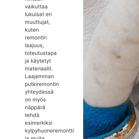
vaikuttaa
lukuisat eri
muuttujat,
kuten
remontin
laajuus,
toteutustapa
ja käytetyt
materiaalit.
Laajemman
putkiremontin
yhteydessä
on myös
näppärä
tehdä
esimerkiksi
kylpyhuoneremontti
ja muita