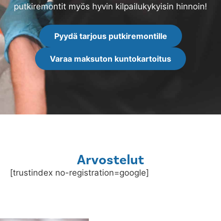
putkiremontit myös hyvin kilpailukykyisin hinnoin!
Pyydä tarjous putkiremontille
Varaa maksuton kuntokartoitus
Arvostelut
[trustindex no-registration=google]