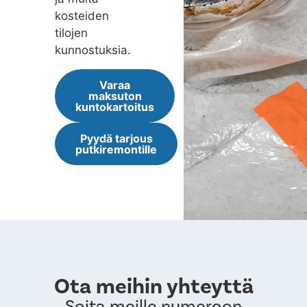
kosteiden
tilojen
kunnostuksia.
Varaa
maksuton
kuntokartoitus
Pyydä tarjous
putkiremontille
Ota meihin yhteyttä
Soita meille numeroon