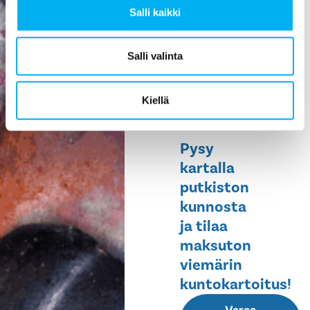
Salli kaikki
ehkäisee
vesivahinkoja,
helpottaa
Salli valinta
huoltoa ja
pidentää
Kiellä
rakennuksen
elinikää.
Pysy
kartalla
putkiston
kunnosta
ja tilaa
maksuton
viemärin
kuntokartoitus!