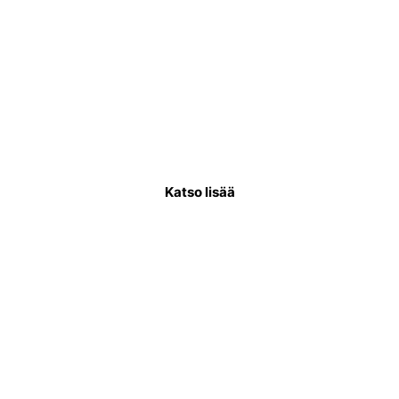
Käyttövesiputkiremontti
Käyttövesiputkistoremontissa uusitaan
putkisto, joka kuljettaa puhdasta vettä
asukkaiden käytettäväksi.
Katso lisää