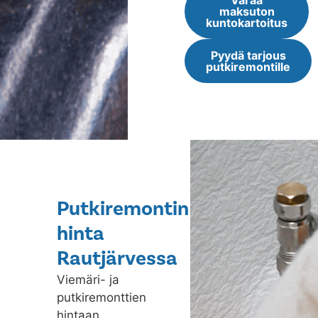
Varaa
maksuton
kuntokartoitus
Pyydä tarjous
putkiremontille
Putkiremontin
hinta
Rautjärvessa
Viemäri- ja
putkiremonttien
hintaan