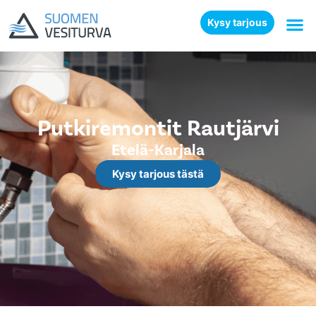
Kysy tarjous
Putkiremontit Rautjärvi
Etelä-Karjala
Kysy tarjous tästä