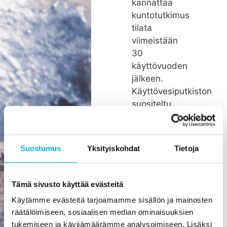
kannattaa
kuntotutkimus
tilata
viimeistään
30
käyttövuoden
jälkeen.
Käyttövesiputkiston
suositeltu
remonttiväli
on noin 26
vuotta.
Suostumus
Yksityiskohdat
Tietoja
Rakenteiden
kätköissä
olevien
Tämä sivusto käyttää evästeitä
putkien
Käytämme evästeitä tarjoamamme sisällön ja mainosten
pienikin
räätälöimiseen, sosiaalisen median ominaisuuksien
vuoto voi
tukemiseen ja kävijämäärämme analysoimiseen. Lisäksi