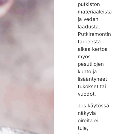
putkiston
materiaaleista
ja veden
laadusta.
Putkiremontin
tarpeesta
alkaa kertoa
myös
pesutilojen
kunto ja
lisääntyneet
tukokset tai
vuodot.
Jos käytössä
näkyviä
oireita ei
tule,