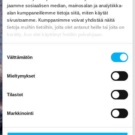
aiheuttaa
jaamme sosiaalisen median, mainosalan ja analytiikka-
mittavat
alan kumppaneillemme tietoja siitä, miten käytät
kosteusvauriot,
sivustoamme. Kumppanimme voivat yhdistää näitä
kuten
tietoja muihin tietoihin, joita olet antanut heille tai joita on
vesivahingon
kerätty, kun olet käyttänyt heidän palvelujaan.
tai
talorakenteiden
Suostumuksen
homehtumisen.
Välttämätön
valinta
Viemäriremontti
on paras
Mieltymykset
sijoitus, mitä
rakennukseen
Tilastot
voi tehdä! Se
nostaa
asunnon
Markkinointi
arvoa,
parantaa
viihtyisyyttä,