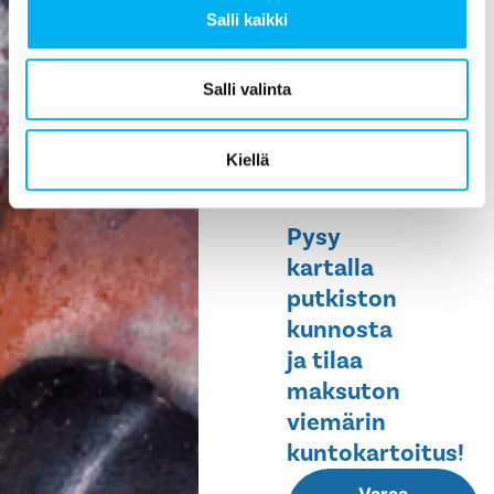
Salli kaikki
ehkäisee
vesivahinkoja,
helpottaa
Salli valinta
huoltoa ja
pidentää
Kiellä
rakennuksen
elinikää.
Pysy
kartalla
putkiston
kunnosta
ja tilaa
maksuton
viemärin
kuntokartoitus!