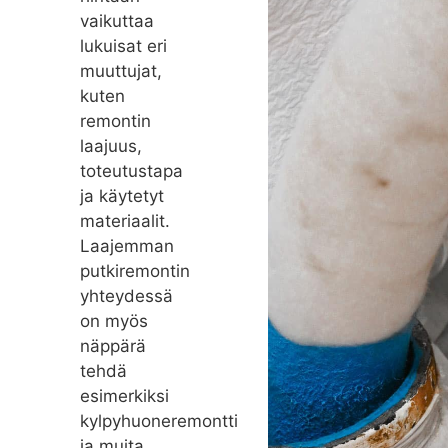
vaikuttaa
lukuisat eri
muuttujat,
kuten
remontin
laajuus,
toteutustapa
ja käytetyt
materiaalit.
Laajemman
putkiremontin
yhteydessä
on myös
näppärä
tehdä
esimerkiksi
kylpyhuoneremontti
ja muita