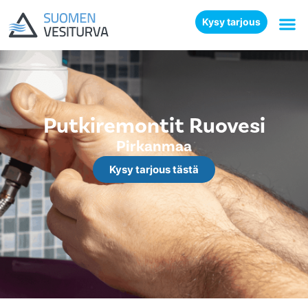
Kysy tarjous
Putkiremontit Ruovesi
Pirkanmaa
Kysy tarjous tästä