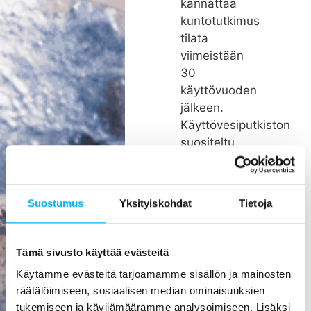
kannattaa
kuntotutkimus
tilata
viimeistään
30
käyttövuoden
jälkeen.
Käyttövesiputkiston
suositeltu
remonttiväli
on noin 26
vuotta.
Suostumus
Yksityiskohdat
Tietoja
Rakenteiden
kätköissä
olevien
Tämä sivusto käyttää evästeitä
putkien
Käytämme evästeitä tarjoamamme sisällön ja mainosten
pienikin
räätälöimiseen, sosiaalisen median ominaisuuksien
vuoto voi
tukemiseen ja kävijämäärämme analysoimiseen. Lisäksi