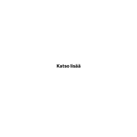
Käyttövesiputkiremontti
Käyttövesiputkistoremontissa uusitaan
putkisto, joka kuljettaa puhdasta vettä
asukkaiden käytettäväksi.
Katso lisää