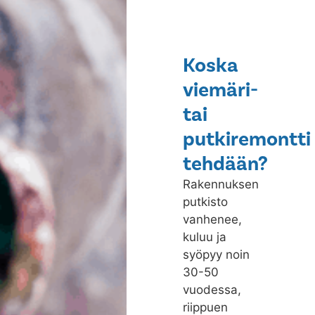
Koska
viemäri-
tai
putkiremontti
tehdään?
Rakennuksen
putkisto
vanhenee,
kuluu ja
syöpyy noin
30-50
vuodessa,
riippuen