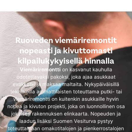
Ruoveden viemäriremontit
nopeasti ja kivuttomasti
kilpailukykyisellä hinnalla
Viemäriremontti
on kasvanut kauhulla
odotettavaksi pakoksi, joka ajaa asukkaat
evakkoon ja maksaa maltaita. Nykypäiväisillä
tekniikoilla ammattilaisten toteuttama putki- tai
viemäriremontti on kuitenkin asukkaille hyvin
nopea ja kivuton projekti, joka on luonnollinen osa
jokaisen rakennuksen elinkaarta. Nopeuden ja
laadun lisäksi Suomen Vesiturva pystyy
toteuttamaan omakotitalojen ja pienkerrostalojen