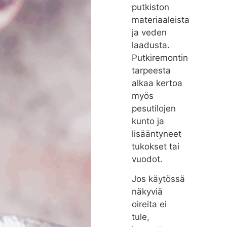
putkiston
materiaaleista
ja veden
laadusta.
Putkiremontin
tarpeesta
alkaa kertoa
myös
pesutilojen
kunto ja
lisääntyneet
tukokset tai
vuodot.
Jos käytössä
näkyviä
oireita ei
tule,