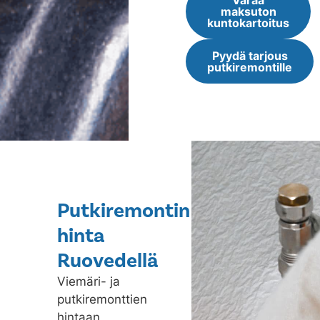
Varaa
maksuton
kuntokartoitus
Pyydä tarjous
putkiremontille
Putkiremontin
hinta
Ruovedellä
Viemäri- ja
putkiremonttien
hintaan