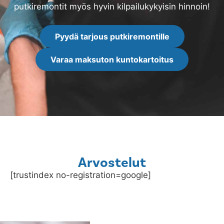
putkiremontit myös hyvin kilpailukykyisin hinnoin!
Pyydä tarjous putkiremontille
Varaa maksuton kuntokartoitus
Arvostelut
[trustindex no-registration=google]