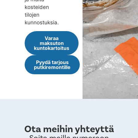
kosteiden
tilojen
kunnostuksia.
Varaa
maksuton
kuntokartoitus
Pyydä tarjous
putkiremontille
Ota meihin yhteyttä
Soita meille numeroon