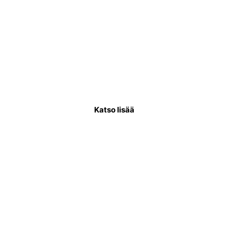
Käyttövesiputkiremontti
Käyttövesiputkistoremontissa uusitaan
putkisto, joka kuljettaa puhdasta vettä
asukkaiden käytettäväksi.
Katso lisää