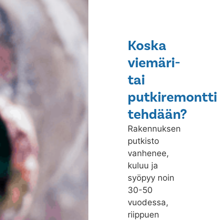
Koska
viemäri-
tai
putkiremontti
tehdään?
Rakennuksen
putkisto
vanhenee,
kuluu ja
syöpyy noin
30-50
vuodessa,
riippuen