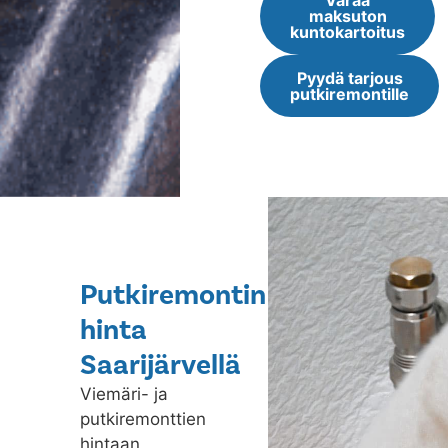
Varaa
maksuton
kuntokartoitus
Pyydä tarjous
putkiremontille
Putkiremontin
hinta
Saarijärvellä
Viemäri- ja
putkiremonttien
hintaan