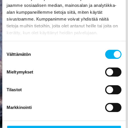
aiheuttaa
jaamme sosiaalisen median, mainosalan ja analytiikka-
mittavat
alan kumppaneillemme tietoja siitä, miten käytät
kosteusvauriot,
sivustoamme. Kumppanimme voivat yhdistää näitä
kuten
tietoja muihin tietoihin, joita olet antanut heille tai joita on
vesivahingon
kerätty, kun olet käyttänyt heidän palvelujaan.
tai
talorakenteiden
Suostumuksen
homehtumisen.
Välttämätön
valinta
Viemäriremontti
on paras
Mieltymykset
sijoitus, mitä
rakennukseen
Tilastot
voi tehdä! Se
nostaa
asunnon
Markkinointi
arvoa,
parantaa
viihtyisyyttä,