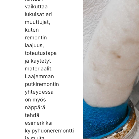
vaikuttaa
lukuisat eri
muuttujat,
kuten
remontin
laajuus,
toteutustapa
ja käytetyt
materiaalit.
Laajemman
putkiremontin
yhteydessä
on myös
näppärä
tehdä
esimerkiksi
kylpyhuoneremontti
ja muita