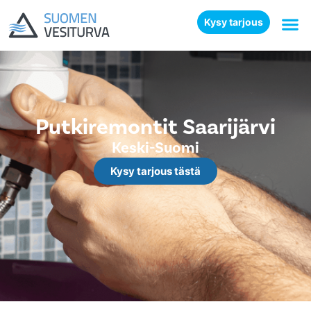
Kysy tarjous
Putkiremontit Saarijärvi
Keski-Suomi
Kysy tarjous tästä