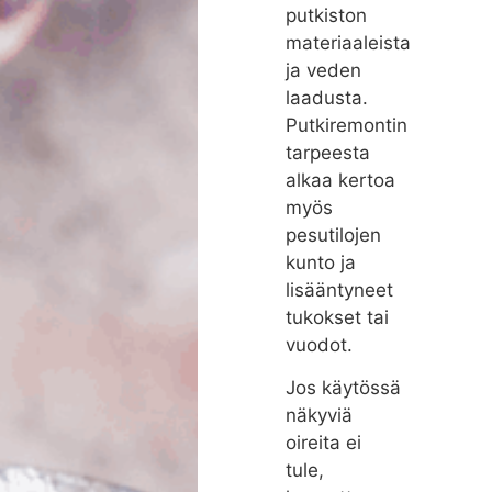
putkiston
materiaaleista
ja veden
laadusta.
Putkiremontin
tarpeesta
alkaa kertoa
myös
pesutilojen
kunto ja
lisääntyneet
tukokset tai
vuodot.
Jos käytössä
näkyviä
oireita ei
tule,