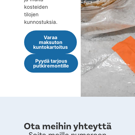
kosteiden
tilojen
kunnostuksia.
Varaa
maksuton
kuntokartoitus
Pyydä tarjous
putkiremontille
Ota meihin yhteyttä
Soita meille numeroon