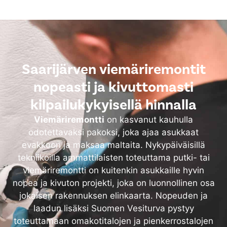
Saarijärven viemäriremontit
nopeasti ja kivuttomasti
kilpailukykyisellä hinnalla
Viemäriremontti
on kasvanut kauhulla
odotettavaksi pakoksi, joka ajaa asukkaat
evakkoon ja maksaa maltaita. Nykypäiväisillä
tekniikoilla ammattilaisten toteuttama putki- tai
viemäriremontti on kuitenkin asukkaille hyvin
nopea ja kivuton projekti, joka on luonnollinen osa
jokaisen rakennuksen elinkaarta. Nopeuden ja
laadun lisäksi Suomen Vesiturva pystyy
toteuttamaan omakotitalojen ja pienkerrostalojen