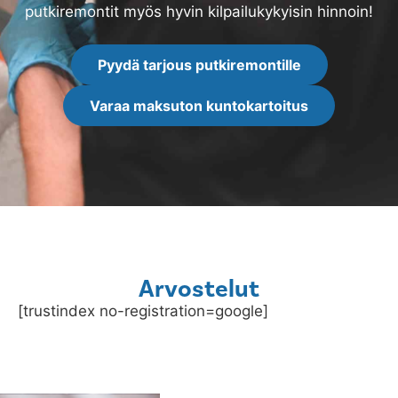
putkiremontit myös hyvin kilpailukykyisin hinnoin!
Pyydä tarjous putkiremontille
Varaa maksuton kuntokartoitus
Arvostelut
[trustindex no-registration=google]