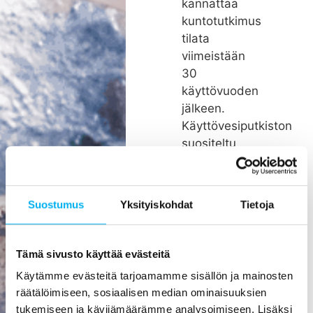
kannattaa
kuntotutkimus
tilata
viimeistään
30
käyttövuoden
jälkeen.
Käyttövesiputkiston
suositeltu
remonttiväli
on noin 26
vuotta.
Suostumus
Yksityiskohdat
Tietoja
Rakenteiden
kätköissä
olevien
Tämä sivusto käyttää evästeitä
putkien
Käytämme evästeitä tarjoamamme sisällön ja mainosten
pienikin
räätälöimiseen, sosiaalisen median ominaisuuksien
vuoto voi
tukemiseen ja kävijämäärämme analysoimiseen. Lisäksi