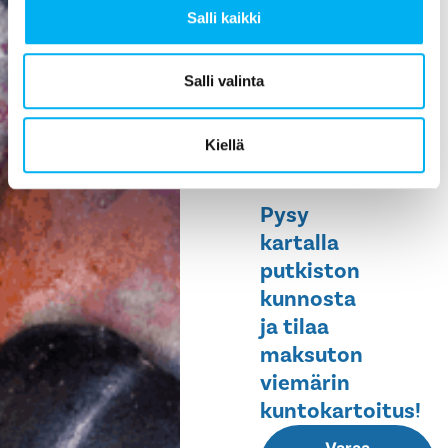
Salli kaikki
ehkäisee
vesivahinkoja,
helpottaa
Salli valinta
huoltoa ja
pidentää
Kiellä
rakennuksen
elinikää.
Pysy
kartalla
putkiston
kunnosta
ja tilaa
maksuton
viemärin
kuntokartoitus!