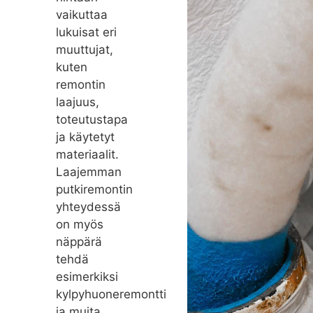
vaikuttaa
lukuisat eri
muuttujat,
kuten
remontin
laajuus,
toteutustapa
ja käytetyt
materiaalit.
Laajemman
putkiremontin
yhteydessä
on myös
näppärä
tehdä
esimerkiksi
kylpyhuoneremontti
ja muita