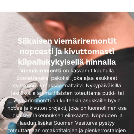
Siikaisen viemäriremontit
nopeasti ja kivuttomasti
kilpailukykyisellä hinnalla
Viemäriremontti
on kasvanut kauhulla
odotettavaksi pakoksi, joka ajaa asukkaat
evakkoon ja maksaa maltaita. Nykypäiväisillä
tekniikoilla ammattilaisten toteuttama putki- tai
viemäriremontti on kuitenkin asukkaille hyvin
nopea ja kivuton projekti, joka on luonnollinen osa
jokaisen rakennuksen elinkaarta. Nopeuden ja
laadun lisäksi Suomen Vesiturva pystyy
toteuttamaan omakotitalojen ja pienkerrostalojen