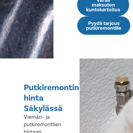
Varaa
maksuton
kuntokartoitus
Pyydä tarjous
putkiremontille
Putkiremontin
hinta
Säkylässä
Viemäri- ja
putkiremonttien
hintaan