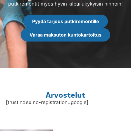
putkiremontit myös hyvin kilpailukykyisin hinnoin!
Pyydä tarjous putkiremontille
Varaa maksuton kuntokartoitus
Arvostelut
[trustindex no-registration=google]