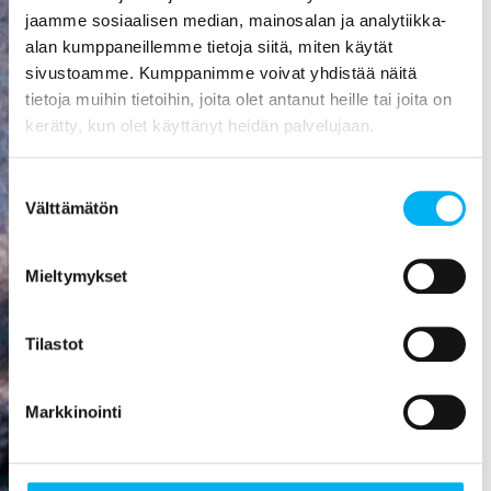
aiheuttaa
jaamme sosiaalisen median, mainosalan ja analytiikka-
mittavat
alan kumppaneillemme tietoja siitä, miten käytät
kosteusvauriot,
sivustoamme. Kumppanimme voivat yhdistää näitä
kuten
tietoja muihin tietoihin, joita olet antanut heille tai joita on
vesivahingon
kerätty, kun olet käyttänyt heidän palvelujaan.
tai
talorakenteiden
Suostumuksen
homehtumisen.
Välttämätön
valinta
Viemäriremontti
on paras
Mieltymykset
sijoitus, mitä
rakennukseen
Tilastot
voi tehdä! Se
nostaa
asunnon
Markkinointi
arvoa,
parantaa
viihtyisyyttä,