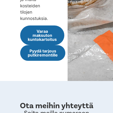
kosteiden
tilojen
kunnostuksia.
Varaa
maksuton
kuntokartoitus
Pyydä tarjous
putkiremontille
Ota meihin yhteyttä
Soita meille numeroon