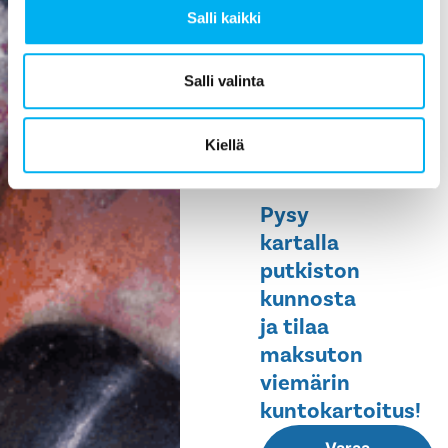
Salli kaikki
ehkäisee
vesivahinkoja,
helpottaa
Salli valinta
huoltoa ja
pidentää
Kiellä
rakennuksen
elinikää.
Pysy
kartalla
putkiston
kunnosta
ja tilaa
maksuton
viemärin
kuntokartoitus!