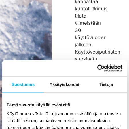
kannattaa
kuntotutkimus
tilata
viimeistään
30
käyttövuoden
jälkeen.
Käyttövesiputkiston
suositeltu
remonttiväli
on noin 26
vuotta.
Suostumus
Yksityiskohdat
Tietoja
Rakenteiden
kätköissä
olevien
Tämä sivusto käyttää evästeitä
putkien
Käytämme evästeitä tarjoamamme sisällön ja mainosten
pienikin
räätälöimiseen, sosiaalisen median ominaisuuksien
vuoto voi
tukemiseen ja kävijämäärämme analysoimiseen. Lisäksi