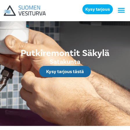
Kysy tarjous
Putkiremontit Säkylä
Satakunta
Kysy tarjous tästä