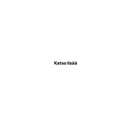
Käyttövesiputkiremontti
Käyttövesiputkistoremontissa uusitaan
putkisto, joka kuljettaa puhdasta vettä
asukkaiden käytettäväksi.
Katso lisää