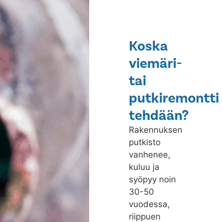
Koska
viemäri-
tai
putkiremontti
tehdään?
Rakennuksen
putkisto
vanhenee,
kuluu ja
syöpyy noin
30-50
vuodessa,
riippuen