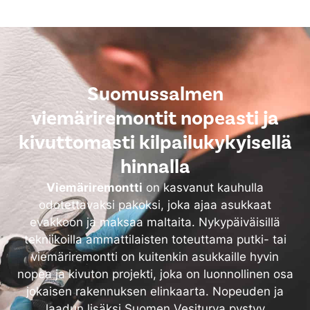
Suomussalmen
viemäriremontit nopeasti ja
kivuttomasti kilpailukykyisellä
hinnalla
Viemäriremontti
on kasvanut kauhulla
odotettavaksi pakoksi, joka ajaa asukkaat
evakkoon ja maksaa maltaita. Nykypäiväisillä
tekniikoilla ammattilaisten toteuttama putki- tai
viemäriremontti on kuitenkin asukkaille hyvin
nopea ja kivuton projekti, joka on luonnollinen osa
jokaisen rakennuksen elinkaarta. Nopeuden ja
laadun lisäksi Suomen Vesiturva pystyy