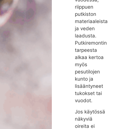
riippuen
putkiston
materiaaleista
ja veden
laadusta.
Putkiremontin
tarpeesta
alkaa kertoa
myös
pesutilojen
kunto ja
lisääntyneet
tukokset tai
vuodot.
Jos käytössä
näkyviä
oireita ei