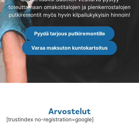
toteuttamaan omakotitalojen ja pienkerrostalojen
putkiremontit myös hyvin kilpailukykyisin hinnoin!
Pyydä tarjous putkiremontille
Varaa maksuton kuntokartoitus
Arvostelut
[trustindex no-registration=google]