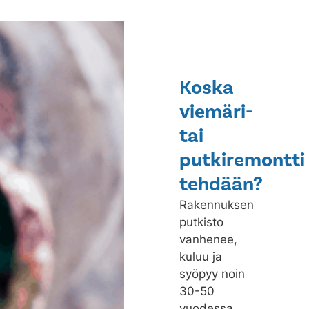
Koska
viemäri-
tai
putkiremontti
tehdään?
Rakennuksen
putkisto
vanhenee,
kuluu ja
syöpyy noin
30-50
vuodessa,