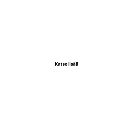
Käyttövesiputkiremontti
Käyttövesiputkistoremontissa uusitaan
putkisto, joka kuljettaa puhdasta vettä
asukkaiden käytettäväksi.
Katso lisää