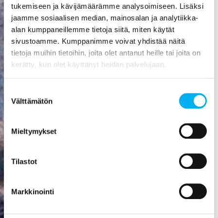
tukemiseen ja kävijämäärämme analysoimiseen. Lisäksi
vuoto voi
jaamme sosiaalisen median, mainosalan ja analytiikka-
aiheuttaa
alan kumppaneillemme tietoja siitä, miten käytät
mittavat
sivustoamme. Kumppanimme voivat yhdistää näitä
kosteusvauriot,
tietoja muihin tietoihin, joita olet antanut heille tai joita on
kuten
kerätty, kun olet käyttänyt heidän palvelujaan.
vesivahingon
tai
Suostumuksen
talorakenteiden
Välttämätön
valinta
homehtumisen.
Viemäriremontti
Mieltymykset
on paras
sijoitus, mitä
rakennukseen
Tilastot
voi tehdä! Se
nostaa
Markkinointi
asunnon
arvoa,