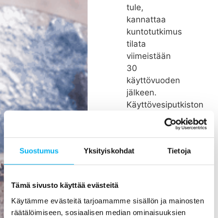
tule,
kannattaa
kuntotutkimus
tilata
viimeistään
30
käyttövuoden
jälkeen.
Käyttövesiputkiston
suositeltu
remonttiväli
on noin 26
Suostumus
Yksityiskohdat
Tietoja
vuotta.
Rakenteiden
kätköissä
Tämä sivusto käyttää evästeitä
olevien
Käytämme evästeitä tarjoamamme sisällön ja mainosten
putkien
räätälöimiseen, sosiaalisen median ominaisuuksien
pienikin