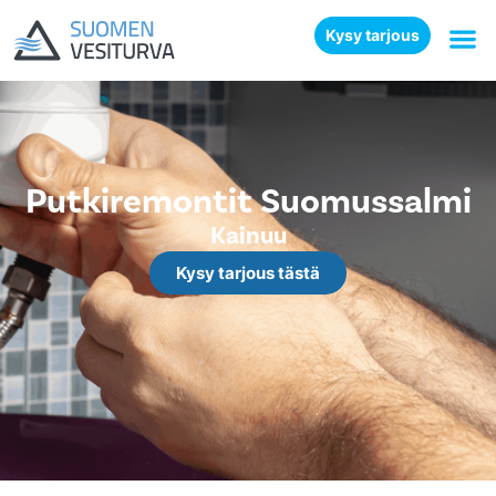
Kysy tarjous
Putkiremontit Suomussalmi
Kainuu
Kysy tarjous tästä