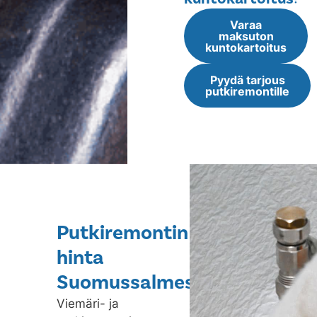
Varaa
maksuton
kuntokartoitus
Pyydä tarjous
putkiremontille
Putkiremontin
hinta
Suomussalmessa
Viemäri- ja