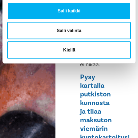
parantaa
viihtyisyyttä,
Salli kaikki
ehkäisee
vesivahinkoja,
Salli valinta
helpottaa
huoltoa ja
pidentää
Kiellä
rakennuksen
elinikää.
Pysy
kartalla
putkiston
kunnosta
ja tilaa
maksuton
viemärin
kuntokartoitus!