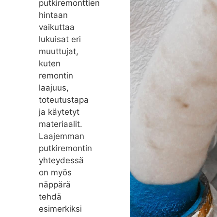
putkiremonttien
hintaan
vaikuttaa
lukuisat eri
muuttujat,
kuten
remontin
laajuus,
toteutustapa
ja käytetyt
materiaalit.
Laajemman
putkiremontin
yhteydessä
on myös
näppärä
tehdä
esimerkiksi