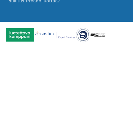
sukitusfirmaan luottaa?