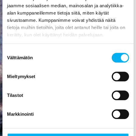
aiheuttaa
jaamme sosiaalisen median, mainosalan ja analytiikka-
mittavat
alan kumppaneillemme tietoja siitä, miten käytät
kosteusvauriot,
sivustoamme. Kumppanimme voivat yhdistää näitä
kuten
tietoja muihin tietoihin, joita olet antanut heille tai joita on
vesivahingon
kerätty, kun olet käyttänyt heidän palvelujaan.
tai
talorakenteiden
Suostumuksen
homehtumisen.
Välttämätön
valinta
Viemäriremontti
on paras
Mieltymykset
sijoitus, mitä
rakennukseen
Tilastot
voi tehdä! Se
nostaa
asunnon
Markkinointi
arvoa,
parantaa
viihtyisyyttä,