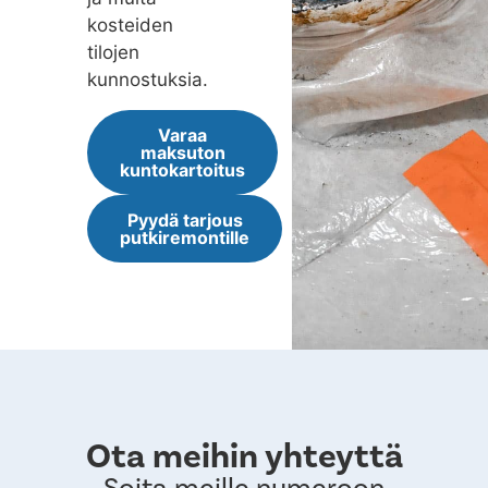
kosteiden
tilojen
kunnostuksia.
Varaa
maksuton
kuntokartoitus
Pyydä tarjous
putkiremontille
Ota meihin yhteyttä
Soita meille numeroon