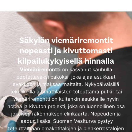
Säkylän viemäriremontit
nopeasti ja kivuttomasti
kilpailukykyisellä hinnalla
Viemäriremontti
on kasvanut kauhulla
odotettavaksi pakoksi, joka ajaa asukkaat
evakkoon ja maksaa maltaita. Nykypäiväisillä
tekniikoilla ammattilaisten toteuttama putki- tai
viemäriremontti on kuitenkin asukkaille hyvin
nopea ja kivuton projekti, joka on luonnollinen osa
jokaisen rakennuksen elinkaarta. Nopeuden ja
laadun lisäksi Suomen Vesiturva pystyy
toteuttamaan omakotitalojen ja pienkerrostalojen