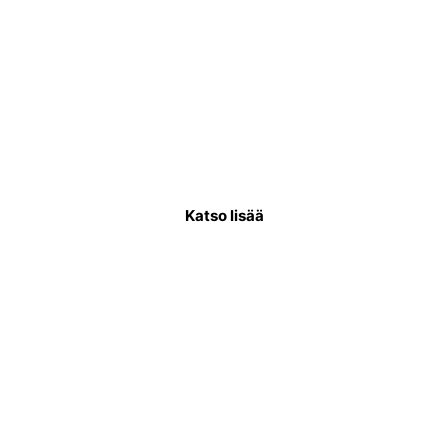
Käyttövesiputkiremontti
Käyttövesiputkistoremontissa uusitaan
putkisto, joka kuljettaa puhdasta vettä
asukkaiden käytettäväksi.
Katso lisää