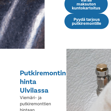
Varaa
maksuton
kuntokartoitus
Pyydä tarjous
putkiremontille
Putkiremontin
hinta
Ulvilassa
Viemäri- ja
putkiremonttien
hintaan