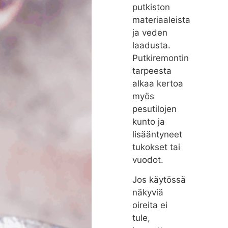
putkiston
materiaaleista
ja veden
laadusta.
Putkiremontin
tarpeesta
alkaa kertoa
myös
pesutilojen
kunto ja
lisääntyneet
tukokset tai
vuodot.
Jos käytössä
näkyviä
oireita ei
tule,