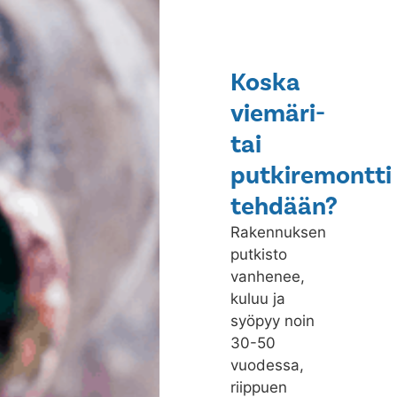
Koska
viemäri-
tai
putkiremontti
tehdään?
Rakennuksen
putkisto
vanhenee,
kuluu ja
syöpyy noin
30-50
vuodessa,
riippuen