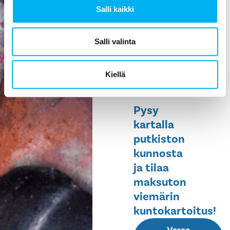
Salli kaikki
ehkäisee
vesivahinkoja,
helpottaa
Salli valinta
huoltoa ja
pidentää
Kiellä
rakennuksen
elinikää.
Pysy
kartalla
putkiston
kunnosta
ja tilaa
maksuton
viemärin
kuntokartoitus!