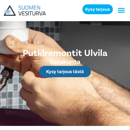
Kysy tarjous
Putkiremontit Ulvila
Satakunta
Kysy tarjous tästä