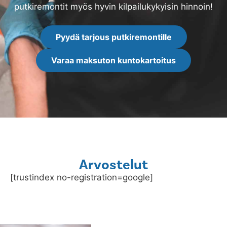
putkiremontit myös hyvin kilpailukykyisin hinnoin!
Pyydä tarjous putkiremontille
Varaa maksuton kuntokartoitus
Arvostelut
[trustindex no-registration=google]