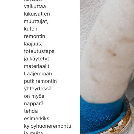
vaikuttaa
lukuisat eri
muuttujat,
kuten
remontin
laajuus,
toteutustapa
ja käytetyt
materiaalit.
Laajemman
putkiremontin
yhteydessä
on myös
näppärä
tehdä
esimerkiksi
kylpyhuoneremontti
ja muita