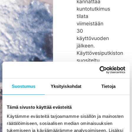
kannattaa
kuntotutkimus
tilata
viimeistään
30
käyttövuoden
jälkeen.
Käyttövesiputkiston
suositeltu
remonttiväli
on noin 26
vuotta.
Suostumus
Yksityiskohdat
Tietoja
Rakenteiden
kätköissä
olevien
Tämä sivusto käyttää evästeitä
putkien
Käytämme evästeitä tarjoamamme sisällön ja mainosten
pienikin
räätälöimiseen, sosiaalisen median ominaisuuksien
vuoto voi
tukemiseen ja kävijämäärämme analysoimiseen. Lisäksi