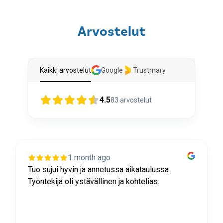
Arvostelut
Kaikki arvostelut
Google
Trustmary
4.5
83
arvostelut
1 month ago
Tuo sujui hyvin ja annetussa aikataulussa.
Työntekijä oli ystävällinen ja kohtelias.