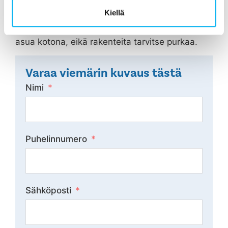
viemärin sukittamisella jopa 50 vuodeksi
Kiellä
eteenpäin. Viemärin sukitus on edullinen ja 3
päivää kestävä toimenpide, jonka aikana voitte
asua kotona, eikä rakenteita tarvitse purkaa.
Varaa viemärin kuvaus tästä
Nimi
Puhelinnumero
Sähköposti