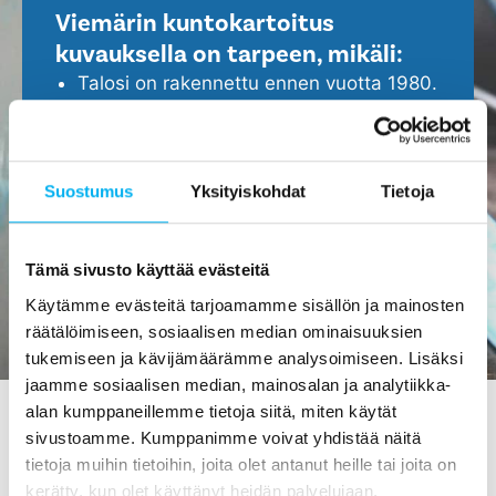
Viemärin kuntokartoitus
kuvauksella on tarpeen, mikäli:
Talosi on rakennettu ennen vuotta 1980.
Viemäristä tulee ikäviä hajuhaittoja ja
viemäri tukkeutuu helposti.
Epäilet, että viemärissä ei ole kaikki
Suostumus
Yksityiskohdat
Tietoja
kunnossa.
Haluat ennakoida ja turvata kotisi
ajoissa, ennen isompien ongelmien
Tämä sivusto käyttää evästeitä
ilmenemistä.
Käytämme evästeitä tarjoamamme sisällön ja mainosten
räätälöimiseen, sosiaalisen median ominaisuuksien
tukemiseen ja kävijämäärämme analysoimiseen. Lisäksi
jaamme sosiaalisen median, mainosalan ja analytiikka-
alan kumppaneillemme tietoja siitä, miten käytät
sivustoamme. Kumppanimme voivat yhdistää näitä
Viemärin kuvaus Forssassa -
tietoja muihin tietoihin, joita olet antanut heille tai joita on
kerätty, kun olet käyttänyt heidän palvelujaan.