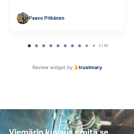
Paavo Pitkänen
Page
1
1 / 51
of
51
Review widget
by
trustmary
Viemärin kuvaus - mitä se