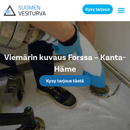
Kysy tarjous
Viemärin kuvaus Forssa – Kanta-
Häme
Kysy tarjous tästä