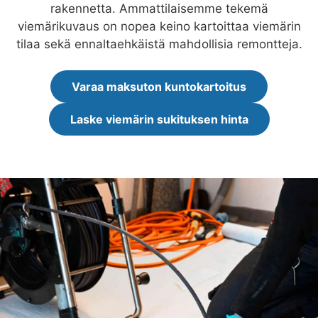
rakennetta. Ammattilaisemme tekemä
viemärikuvaus on nopea keino kartoittaa viemärin
tilaa sekä ennaltaehkäistä mahdollisia remontteja.
Varaa maksuton kuntokartoitus
Laske viemärin sukituksen hinta