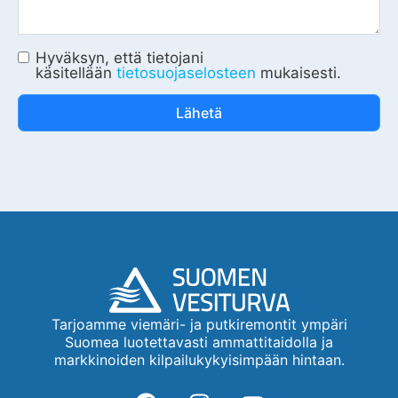
Hyväksyn, että tietojani
käsitellään
tietosuojaselosteen
mukaisesti.
Lähetä
Tarjoamme viemäri- ja putkiremontit ympäri
Suomea luotettavasti ammattitaidolla ja
markkinoiden kilpailukykyisimpään hintaan.