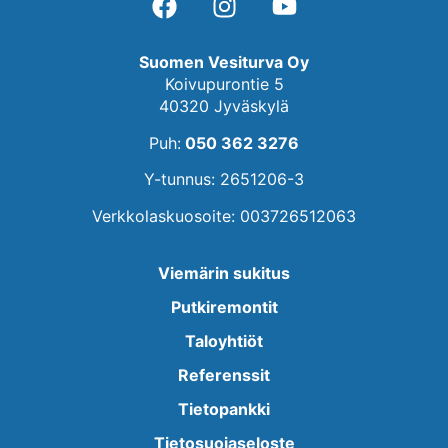
Suomen Vesiturva Oy
Koivupurontie 5
40320 Jyväskylä
Puh:
050 362 3276
Y-tunnus: 2651206-3
Verkkolaskuosoite: 003726512063
Viemärin sukitus
Putkiremontit
Taloyhtiöt
Referenssit
Tietopankki
Tietosuojaseloste