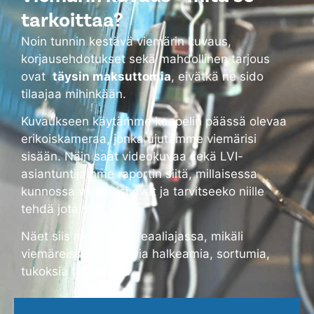
tarkoittaa?
Noin tunnin kestävä viemärin kuvaus,
korjausehdotukset sekä mahdollinen tarjous
ovat
täysin maksuttomia
, eivätkä ne sido
tilaajaa mihinkään.
Kuvaukseen käytämme kaapelin päässä olevaa
erikoiskameraa, jonka ujutamme viemärisi
sisään. Näin saat videokuvaa sekä LVI-
asiantuntijamme raportin siitä, millaisessa
kunnossa viemärisi ovat ja tarvitseeko niille
tehdä jotain.
Näet siis monitorilta reaaliajassa, mikäli
viemäreissä on alkavia halkeamia, sortumia,
tukoksia tai vuotoja.