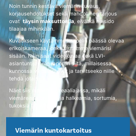
Noin tunnin kestävä viemärin kuvaus,
korjausehdotukset sekä mahdollinen tarjous
ovat
täysin maksuttomia
, eivätkä ne sido
tilaajaa mihinkään.
Kuvaukseen käytämme kaapelin päässä olevaa
erikoiskameraa, jonka ujutamme viemärisi
sisään. Näin saat videokuvaa sekä LVI-
asiantuntijamme raportin siitä, millaisessa
kunnossa viemärisi ovat ja tarvitseeko niille
tehdä jotain.
Näet siis monitorilta reaaliajassa, mikäli
viemäreissä on alkavia halkeamia, sortumia,
tukoksia tai vuotoja.
Viemärin kuntokartoitus