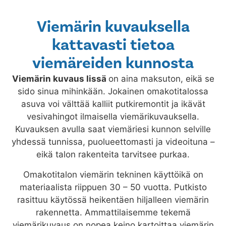
Viemärin kuvauksella
kattavasti tietoa
viemäreiden kunnosta
Viemärin kuvaus
Iissä
on aina maksuton, eikä se
sido sinua mihinkään. Jokainen omakotitalossa
asuva voi välttää kalliit putkiremontit ja ikävät
vesivahingot ilmaisella viemärikuvauksella.
Kuvauksen avulla saat viemäriesi kunnon selville
yhdessä tunnissa, puolueettomasti ja videoituna –
eikä talon rakenteita tarvitsee purkaa.
Omakotitalon viemärin tekninen käyttöikä on
materiaalista riippuen 30 – 50 vuotta. Putkisto
rasittuu käytössä heikentäen hiljalleen viemärin
rakennetta. Ammattilaisemme tekemä
viemärikuvaus on nopea keino kartoittaa viemärin