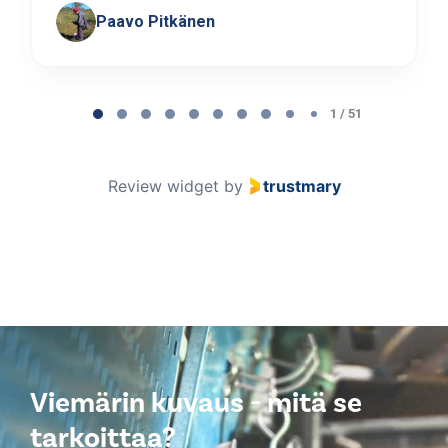
Paavo Pitkänen
Page
1
1 / 51
of
51
Review widget
by
trustmary
Viemärin kuvaus - mitä se
tarkoittaa?