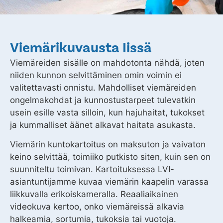
Viemärikuvausta Iissä
Viemäreiden sisälle on mahdotonta nähdä, joten
niiden kunnon selvittäminen omin voimin ei
valitettavasti onnistu. Mahdolliset viemäreiden
ongelmakohdat ja kunnostustarpeet tulevatkin
usein esille vasta silloin, kun hajuhaitat, tukokset
ja kummalliset äänet alkavat haitata asukasta.
Viemärin kuntokartoitus on maksuton ja vaivaton
keino selvittää, toimiiko putkisto siten, kuin sen on
suunniteltu toimivan. Kartoituksessa LVI-
asiantuntijamme kuvaa viemärin kaapelin varassa
liikkuvalla erikoiskameralla. Reaaliaikainen
videokuva kertoo, onko viemäreissä alkavia
halkeamia, sortumia, tukoksia tai vuotoja.