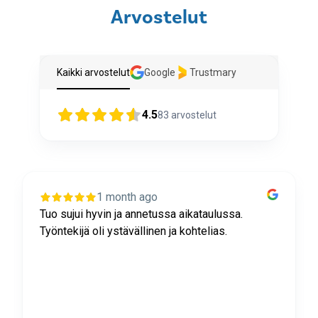
Arvostelut
Kaikki arvostelut
Google
Trustmary
4.5
83
arvostelut
1 month ago
Tuo sujui hyvin ja annetussa aikataulussa.
Työntekijä oli ystävällinen ja kohtelias.