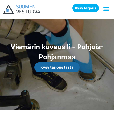
Kysy tarjous
Viemärin kuvaus Ii – Pohjois-
Pohjanmaa
Kysy tarjous tästä