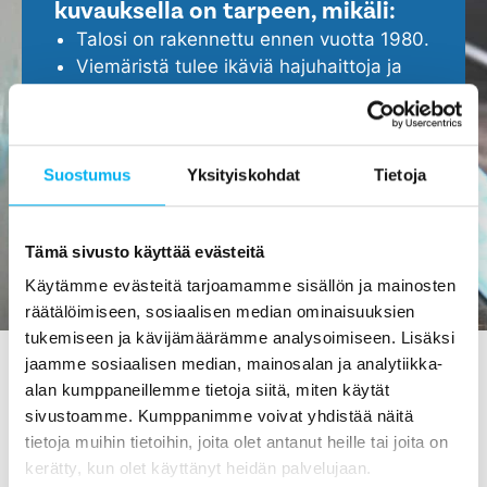
kuvauksella on tarpeen, mikäli:
Talosi on rakennettu ennen vuotta 1980.
Viemäristä tulee ikäviä hajuhaittoja ja
viemäri tukkeutuu helposti.
Epäilet, että viemärissä ei ole kaikki
kunnossa.
Haluat ennakoida ja turvata kotisi
Suostumus
Yksityiskohdat
Tietoja
ajoissa, ennen isompien ongelmien
ilmenemistä.
Tämä sivusto käyttää evästeitä
Käytämme evästeitä tarjoamamme sisällön ja mainosten
räätälöimiseen, sosiaalisen median ominaisuuksien
tukemiseen ja kävijämäärämme analysoimiseen. Lisäksi
jaamme sosiaalisen median, mainosalan ja analytiikka-
alan kumppaneillemme tietoja siitä, miten käytät
Viemärin kuvaus Iissä - tilaa
sivustoamme. Kumppanimme voivat yhdistää näitä
maksutta meiltä!
tietoja muihin tietoihin, joita olet antanut heille tai joita on
kerätty, kun olet käyttänyt heidän palvelujaan.
Viemärin kuvauksen hinta
on 0 €
! Tuolla