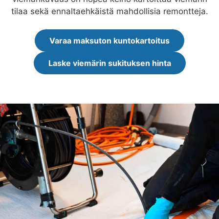
tilaa sekä ennaltaehkäistä mahdollisia remontteja.
Varaa maksuton kuntokartoitus
Laske viemärin sukituksen hinta