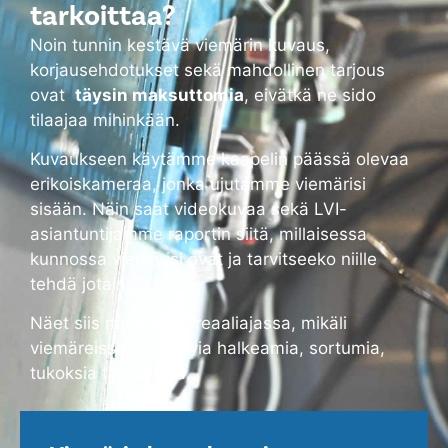
tarkoittaa?
Noin tunnin kestävä viemärin kuvaus,
korjausehdotukset sekä mahdollinen tarjous
ovat
täysin maksuttomia
, eivätkä ne sido
tilaajaa mihinkään.
Kuvaukseen käytämme kaapelin päässä olevaa
erikoiskameraa, jonka ujutamme viemärisi
sisään. Näin saat videokuvaa sekä LVI-
asiantuntijamme raportin siitä, millaisessa
kunnossa viemärisi ovat ja tarvitseeko niille
tehdä jotain.
Näet siis monitorilta reaaliajassa, mikäli
viemäreissä on alkavia halkeamia, sortumia,
tukoksia tai vuotoja.