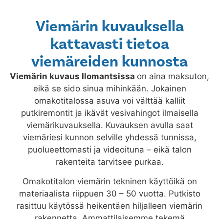
Viemärin kuvauksella
kattavasti tietoa
viemäreiden kunnosta
Viemärin kuvaus
Ilomantsissa
on aina maksuton,
eikä se sido sinua mihinkään. Jokainen
omakotitalossa asuva voi välttää kalliit
putkiremontit ja ikävät vesivahingot ilmaisella
viemärikuvauksella. Kuvauksen avulla saat
viemäriesi kunnon selville yhdessä tunnissa,
puolueettomasti ja videoituna – eikä talon
rakenteita tarvitsee purkaa.
Omakotitalon viemärin tekninen käyttöikä on
materiaalista riippuen 30 – 50 vuotta. Putkisto
rasittuu käytössä heikentäen hiljalleen viemärin
rakennetta. Ammattilaisemme tekemä