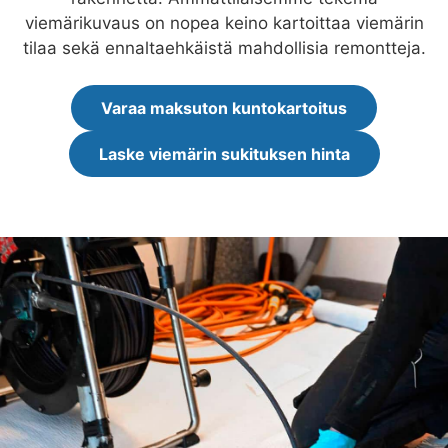
viemärikuvaus on nopea keino kartoittaa viemärin
tilaa sekä ennaltaehkäistä mahdollisia remontteja.
Varaa maksuton kuntokartoitus
Laske viemärin sukituksen hinta