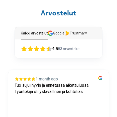
Arvostelut
Kaikki arvostelut
Google
Trustmary
4.5
83
arvostelut
1 month ago
Tuo sujui hyvin ja annetussa aikataulussa.
Työntekijä oli ystävällinen ja kohtelias.