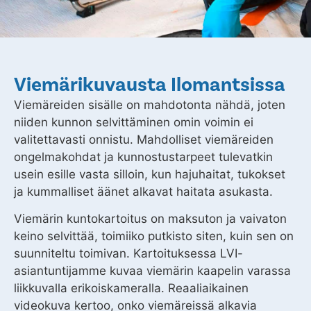
Viemärikuvausta Ilomantsissa
Viemäreiden sisälle on mahdotonta nähdä, joten
niiden kunnon selvittäminen omin voimin ei
valitettavasti onnistu. Mahdolliset viemäreiden
ongelmakohdat ja kunnostustarpeet tulevatkin
usein esille vasta silloin, kun hajuhaitat, tukokset
ja kummalliset äänet alkavat haitata asukasta.
Viemärin kuntokartoitus on maksuton ja vaivaton
keino selvittää, toimiiko putkisto siten, kuin sen on
suunniteltu toimivan. Kartoituksessa LVI-
asiantuntijamme kuvaa viemärin kaapelin varassa
liikkuvalla erikoiskameralla. Reaaliaikainen
videokuva kertoo, onko viemäreissä alkavia