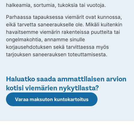
halkeamia, sortumia, tukoksia tai vuotoja.
Parhaassa tapauksessa viemärit ovat kunnossa,
eikä tarvetta saneeraukselle ole. Mikäli kuitenkin
havaitsemme viemärin rakenteissa puutteita tai
ongelmakohtia, annamme sinulle
korjausehdotuksen sekä tarvittaessa myös
tarjouksen saneerauksen toteuttamisesta.
Haluatko saada ammattilaisen arvion
kotisi viemärien nykytilasta?
Varaa maksuton kuntokartoitus