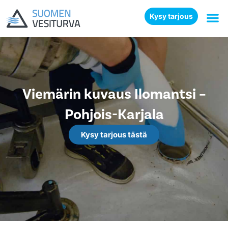
Kysy tarjous
Viemärin kuvaus Ilomantsi –
Pohjois-Karjala
Kysy tarjous tästä