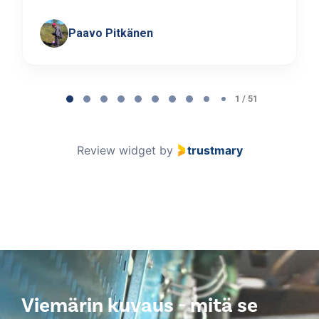
Paavo Pitkänen
Page
1
1 / 51
of
51
Review widget
by
trustmary
Viemärin kuvaus - mitä se