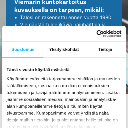
Viemärin kuntokartoitus
kuvauksella on tarpeen, mikäli:
Talosi on rakennettu ennen vuotta 1980.
Viemäristä tulee ikäviä hajuhaittoja ja
viemäri tukkeutuu helposti.
Epäilet, että viemärissä ei ole kaikki
kunnossa.
Suostumus
Yksityiskohdat
Tietoja
Haluat ennakoida ja turvata kotisi
ajoissa, ennen isompien ongelmien
ilmenemistä.
Tämä sivusto käyttää evästeitä
Käytämme evästeitä tarjoamamme sisällön ja mainosten
räätälöimiseen, sosiaalisen median ominaisuuksien
tukemiseen ja kävijämäärämme analysoimiseen. Lisäksi
jaamme sosiaalisen median, mainosalan ja analytiikka-
alan kumppaneillemme tietoja siitä, miten käytät
sivustoamme. Kumppanimme voivat yhdistää näitä
Viemärin kuvaus Ilomantsissa
tietoja muihin tietoihin, joita olet antanut heille tai joita on
- tilaa maksutta meiltä!
kerätty, kun olet käyttänyt heidän palvelujaan.