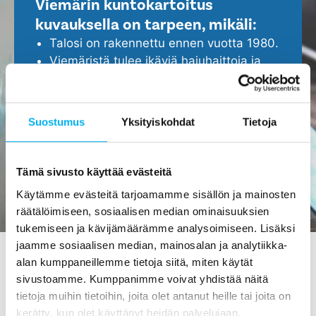
Viemärin kuntokartoitus
kuvauksella on tarpeen, mikäli:
Talosi on rakennettu ennen vuotta 1980.
Viemäristä tulee ikäviä hajuhaittoja ja
viemäri tukkeutuu helposti.
Epäilet, että viemärissä ei ole kaikki
kunnossa.
Suostumus
Yksityiskohdat
Tietoja
Haluat ennakoida ja turvata kotisi
ajoissa, ennen isompien ongelmien
ilmenemistä.
Tämä sivusto käyttää evästeitä
Käytämme evästeitä tarjoamamme sisällön ja mainosten
räätälöimiseen, sosiaalisen median ominaisuuksien
tukemiseen ja kävijämäärämme analysoimiseen. Lisäksi
jaamme sosiaalisen median, mainosalan ja analytiikka-
alan kumppaneillemme tietoja siitä, miten käytät
sivustoamme. Kumppanimme voivat yhdistää näitä
Viemärin kuvaus Jämijärvellä
tietoja muihin tietoihin, joita olet antanut heille tai joita on
- tilaa maksutta meiltä!
kerätty, kun olet käyttänyt heidän palvelujaan.