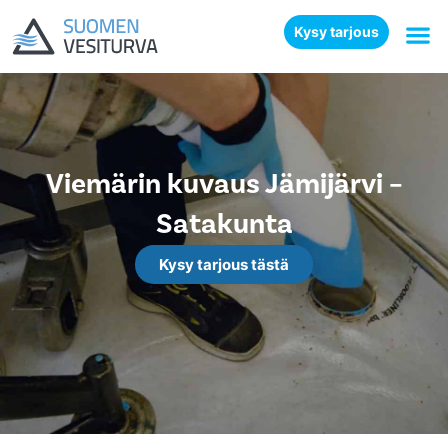
Kysy tarjous
Viemärin kuvaus Jämijärvi –
Satakunta
Kysy tarjous tästä