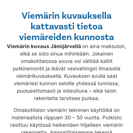
Viemärin kuvauksella
kattavasti tietoa
viemäreiden kunnosta
Viemärin kuvaus
Jämijärvellä
on aina maksuton,
eikä se sido sinua mihinkään. Jokainen
omakotitalossa asuva voi välttää kalliit
putkiremontit ja ikävät vesivahingot ilmaisella
viemärikuvauksella. Kuvauksen avulla saat
viemäriesi kunnon selville yhdessä tunnissa,
puolueettomasti ja videoituna – eikä talon
rakenteita tarvitsee purkaa.
Omakotitalon viemärin tekninen käyttöikä on
materiaalista riippuen 30 – 50 vuotta. Putkisto
rasittuu käytössä heikentäen hiljalleen viemärin
rakennetta. Ammattilaisemme tekemä