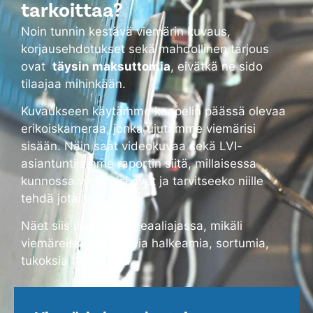
tarkoittaa?
Noin tunnin kestävä viemärin kuvaus,
korjausehdotukset sekä mahdollinen tarjous
ovat
täysin maksuttomia
, eivätkä ne sido
tilaajaa mihinkään.
Kuvaukseen käytämme kaapelin päässä olevaa
erikoiskameraa, jonka ujutamme viemärisi
sisään. Näin saat videokuvaa sekä LVI-
asiantuntijamme raportin siitä, millaisessa
kunnossa viemärisi ovat ja tarvitseeko niille
tehdä jotain.
Näet siis monitorilta reaaliajassa, mikäli
viemäreissä on alkavia halkeamia, sortumia,
tukoksia tai vuotoja.