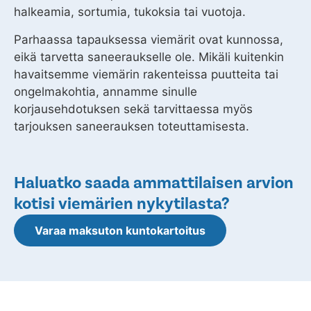
halkeamia, sortumia, tukoksia tai vuotoja.
Parhaassa tapauksessa viemärit ovat kunnossa,
eikä tarvetta saneeraukselle ole. Mikäli kuitenkin
havaitsemme viemärin rakenteissa puutteita tai
ongelmakohtia, annamme sinulle
korjausehdotuksen sekä tarvittaessa myös
tarjouksen saneerauksen toteuttamisesta.
Haluatko saada ammattilaisen arvion
kotisi viemärien nykytilasta?
Varaa maksuton kuntokartoitus