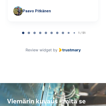
Paavo Pitkänen
Page
1
1 / 51
of
51
Review widget
by
trustmary
Viemärin kuvaus - mitä se