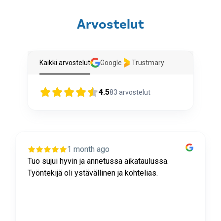
Arvostelut
Kaikki arvostelut
Google
Trustmary
4.5
83
arvostelut
1 month ago
Tuo sujui hyvin ja annetussa aikataulussa.
Työntekijä oli ystävällinen ja kohtelias.