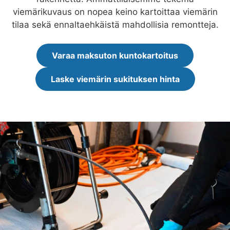
viemärikuvaus on nopea keino kartoittaa viemärin
tilaa sekä ennaltaehkäistä mahdollisia remontteja.
Varaa maksuton kuntokartoitus
Laske viemärin sukituksen hinta