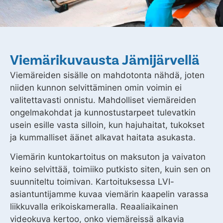
Viemärikuvausta Jämijärvellä
Viemäreiden sisälle on mahdotonta nähdä, joten
niiden kunnon selvittäminen omin voimin ei
valitettavasti onnistu. Mahdolliset viemäreiden
ongelmakohdat ja kunnostustarpeet tulevatkin
usein esille vasta silloin, kun hajuhaitat, tukokset
ja kummalliset äänet alkavat haitata asukasta.
Viemärin kuntokartoitus on maksuton ja vaivaton
keino selvittää, toimiiko putkisto siten, kuin sen on
suunniteltu toimivan. Kartoituksessa LVI-
asiantuntijamme kuvaa viemärin kaapelin varassa
liikkuvalla erikoiskameralla. Reaaliaikainen
videokuva kertoo, onko viemäreissä alkavia