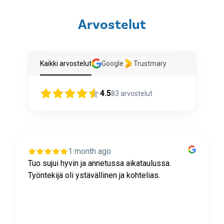
Arvostelut
Kaikki arvostelut
Google
Trustmary
4.5
83
arvostelut
1 month ago
Tuo sujui hyvin ja annetussa aikataulussa.
Työntekijä oli ystävällinen ja kohtelias.