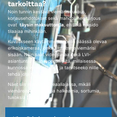
tarkoittaa?
Noin tunnin kestävä viemärin kuvaus,
korjausehdotukset sekä mahdollinen tarjous
ovat
täysin maksuttomia
, eivätkä ne sido
tilaajaa mihinkään.
Kuvaukseen käytämme kaapelin päässä olevaa
erikoiskameraa, jonka ujutamme viemärisi
sisään. Näin saat videokuvaa sekä LVI-
asiantuntijamme raportin siitä, millaisessa
kunnossa viemärisi ovat ja tarvitseeko niille
tehdä jotain.
Näet siis monitorilta reaaliajassa, mikäli
viemäreissä on alkavia halkeamia, sortumia,
tukoksia tai vuotoja.