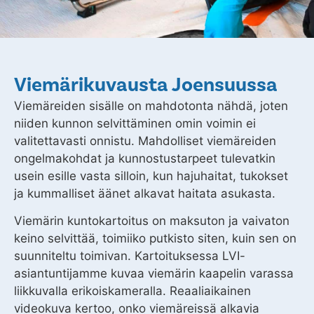
Viemärikuvausta Joensuussa
Viemäreiden sisälle on mahdotonta nähdä, joten
niiden kunnon selvittäminen omin voimin ei
valitettavasti onnistu. Mahdolliset viemäreiden
ongelmakohdat ja kunnostustarpeet tulevatkin
usein esille vasta silloin, kun hajuhaitat, tukokset
ja kummalliset äänet alkavat haitata asukasta.
Viemärin kuntokartoitus on maksuton ja vaivaton
keino selvittää, toimiiko putkisto siten, kuin sen on
suunniteltu toimivan. Kartoituksessa LVI-
asiantuntijamme kuvaa viemärin kaapelin varassa
liikkuvalla erikoiskameralla. Reaaliaikainen
videokuva kertoo, onko viemäreissä alkavia