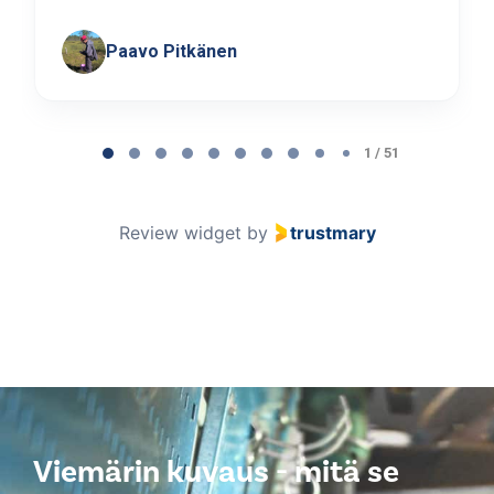
Paavo Pitkänen
Page
1
1 / 51
of
51
Review widget
by
trustmary
Viemärin kuvaus - mitä se