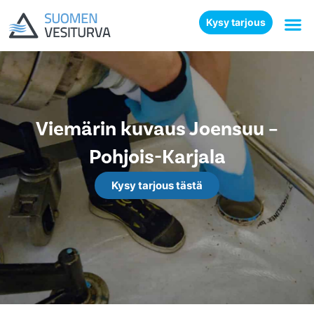
Kysy tarjous
Viemärin kuvaus Joensuu –
Pohjois-Karjala
Kysy tarjous tästä