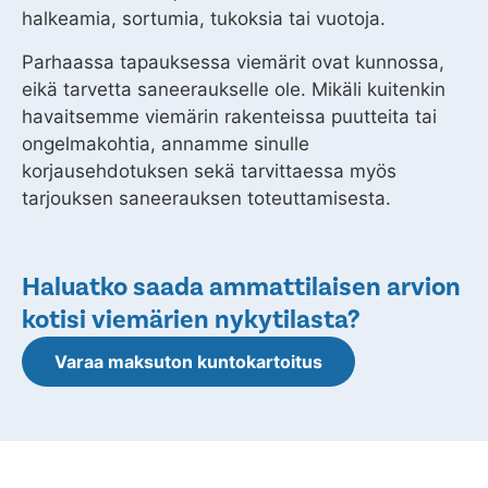
halkeamia, sortumia, tukoksia tai vuotoja.
Parhaassa tapauksessa viemärit ovat kunnossa,
eikä tarvetta saneeraukselle ole. Mikäli kuitenkin
havaitsemme viemärin rakenteissa puutteita tai
ongelmakohtia, annamme sinulle
korjausehdotuksen sekä tarvittaessa myös
tarjouksen saneerauksen toteuttamisesta.
Haluatko saada ammattilaisen arvion
kotisi viemärien nykytilasta?
Varaa maksuton kuntokartoitus