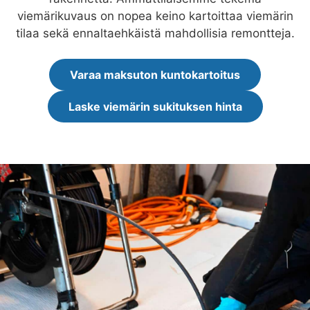
viemärikuvaus on nopea keino kartoittaa viemärin
tilaa sekä ennaltaehkäistä mahdollisia remontteja.
Varaa maksuton kuntokartoitus
Laske viemärin sukituksen hinta