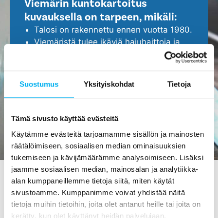
Viemärin kuntokartoitus
kuvauksella on tarpeen, mikäli:
Talosi on rakennettu ennen vuotta 1980.
Viemäristä tulee ikäviä hajuhaittoja ja
viemäri tukkeutuu helposti.
Epäilet, että viemärissä ei ole kaikki
kunnossa.
Suostumus
Yksityiskohdat
Tietoja
Haluat ennakoida ja turvata kotisi
ajoissa, ennen isompien ongelmien
ilmenemistä.
Tämä sivusto käyttää evästeitä
Käytämme evästeitä tarjoamamme sisällön ja mainosten
räätälöimiseen, sosiaalisen median ominaisuuksien
tukemiseen ja kävijämäärämme analysoimiseen. Lisäksi
jaamme sosiaalisen median, mainosalan ja analytiikka-
alan kumppaneillemme tietoja siitä, miten käytät
sivustoamme. Kumppanimme voivat yhdistää näitä
Viemärin kuvaus Joensuussa -
tietoja muihin tietoihin, joita olet antanut heille tai joita on
tilaa maksutta meiltä!
kerätty, kun olet käyttänyt heidän palvelujaan.