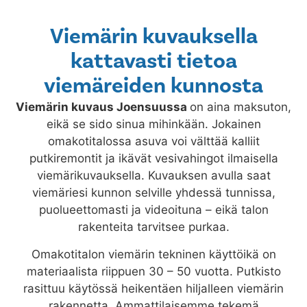
Viemärin kuvauksella
kattavasti tietoa
viemäreiden kunnosta
Viemärin kuvaus
Joensuussa
on aina maksuton,
eikä se sido sinua mihinkään. Jokainen
omakotitalossa asuva voi välttää kalliit
putkiremontit ja ikävät vesivahingot ilmaisella
viemärikuvauksella. Kuvauksen avulla saat
viemäriesi kunnon selville yhdessä tunnissa,
puolueettomasti ja videoituna – eikä talon
rakenteita tarvitsee purkaa.
Omakotitalon viemärin tekninen käyttöikä on
materiaalista riippuen 30 – 50 vuotta. Putkisto
rasittuu käytössä heikentäen hiljalleen viemärin
rakennetta. Ammattilaisemme tekemä