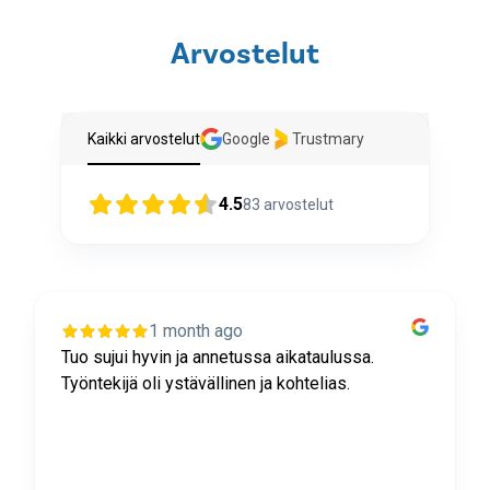
Arvostelut
Kaikki arvostelut
Google
Trustmary
4.5
83
arvostelut
1 month ago
Tuo sujui hyvin ja annetussa aikataulussa.
Työntekijä oli ystävällinen ja kohtelias.