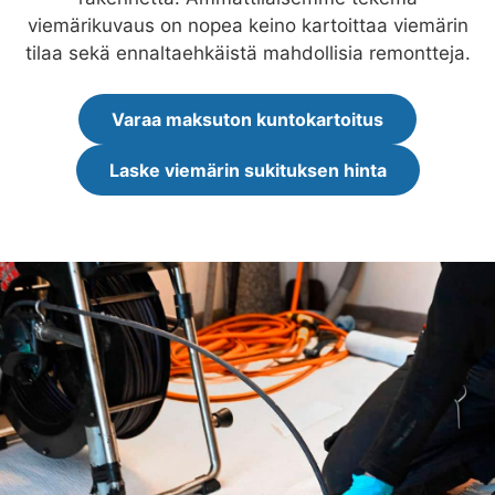
viemärikuvaus on nopea keino kartoittaa viemärin
tilaa sekä ennaltaehkäistä mahdollisia remontteja.
Varaa maksuton kuntokartoitus
Laske viemärin sukituksen hinta