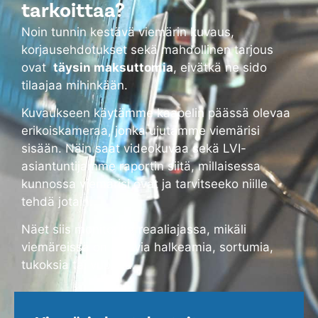
tarkoittaa?
Noin tunnin kestävä viemärin kuvaus,
korjausehdotukset sekä mahdollinen tarjous
ovat
täysin maksuttomia
, eivätkä ne sido
tilaajaa mihinkään.
Kuvaukseen käytämme kaapelin päässä olevaa
erikoiskameraa, jonka ujutamme viemärisi
sisään. Näin saat videokuvaa sekä LVI-
asiantuntijamme raportin siitä, millaisessa
kunnossa viemärisi ovat ja tarvitseeko niille
tehdä jotain.
Näet siis monitorilta reaaliajassa, mikäli
viemäreissä on alkavia halkeamia, sortumia,
tukoksia tai vuotoja.