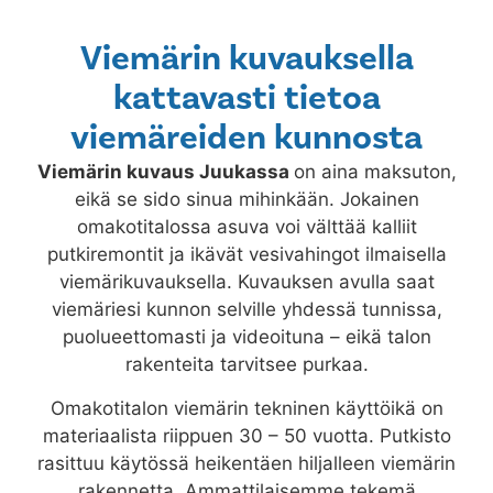
Viemärin kuvauksella
kattavasti tietoa
viemäreiden kunnosta
Viemärin kuvaus
Juukassa
on aina maksuton,
eikä se sido sinua mihinkään. Jokainen
omakotitalossa asuva voi välttää kalliit
putkiremontit ja ikävät vesivahingot ilmaisella
viemärikuvauksella. Kuvauksen avulla saat
viemäriesi kunnon selville yhdessä tunnissa,
puolueettomasti ja videoituna – eikä talon
rakenteita tarvitsee purkaa.
Omakotitalon viemärin tekninen käyttöikä on
materiaalista riippuen 30 – 50 vuotta. Putkisto
rasittuu käytössä heikentäen hiljalleen viemärin
rakennetta. Ammattilaisemme tekemä