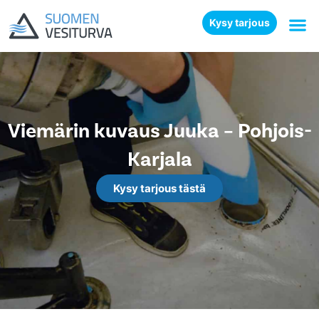
Kysy tarjous
Viemärin kuvaus Juuka – Pohjois-
Karjala
Kysy tarjous tästä