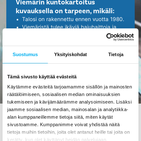
Viemärin kuntokartoitus
kuvauksella on tarpeen, mikäli:
Talosi on rakennettu ennen vuotta 1980.
Viemäristä tulee ikäviä hajuhaittoja ja
viemäri tukkeutuu helposti.
Epäilet, että viemärissä ei ole kaikki
kunnossa.
Suostumus
Yksityiskohdat
Tietoja
Haluat ennakoida ja turvata kotisi
ajoissa, ennen isompien ongelmien
ilmenemistä.
Tämä sivusto käyttää evästeitä
Käytämme evästeitä tarjoamamme sisällön ja mainosten
räätälöimiseen, sosiaalisen median ominaisuuksien
tukemiseen ja kävijämäärämme analysoimiseen. Lisäksi
jaamme sosiaalisen median, mainosalan ja analytiikka-
alan kumppaneillemme tietoja siitä, miten käytät
sivustoamme. Kumppanimme voivat yhdistää näitä
Viemärin kuvaus Juukassa -
tietoja muihin tietoihin, joita olet antanut heille tai joita on
tilaa maksutta meiltä!
kerätty, kun olet käyttänyt heidän palvelujaan.