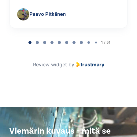
Paavo Pitkänen
Page
1
1 / 51
of
51
Review widget
by
trustmary
Viemärin kuvaus - mitä se