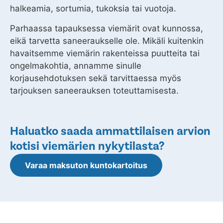
halkeamia, sortumia, tukoksia tai vuotoja.
Parhaassa tapauksessa viemärit ovat kunnossa,
eikä tarvetta saneeraukselle ole. Mikäli kuitenkin
havaitsemme viemärin rakenteissa puutteita tai
ongelmakohtia, annamme sinulle
korjausehdotuksen sekä tarvittaessa myös
tarjouksen saneerauksen toteuttamisesta.
Haluatko saada ammattilaisen arvion
kotisi viemärien nykytilasta?
Varaa maksuton kuntokartoitus