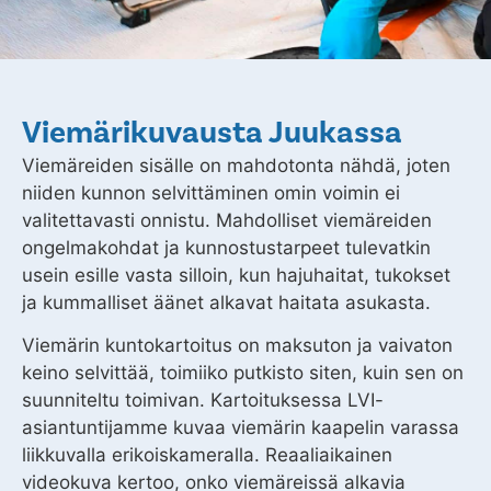
Viemärikuvausta Juukassa
Viemäreiden sisälle on mahdotonta nähdä, joten
niiden kunnon selvittäminen omin voimin ei
valitettavasti onnistu. Mahdolliset viemäreiden
ongelmakohdat ja kunnostustarpeet tulevatkin
usein esille vasta silloin, kun hajuhaitat, tukokset
ja kummalliset äänet alkavat haitata asukasta.
Viemärin kuntokartoitus on maksuton ja vaivaton
keino selvittää, toimiiko putkisto siten, kuin sen on
suunniteltu toimivan. Kartoituksessa LVI-
asiantuntijamme kuvaa viemärin kaapelin varassa
liikkuvalla erikoiskameralla. Reaaliaikainen
videokuva kertoo, onko viemäreissä alkavia