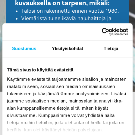
kuvauksella on tarpeen, mikäli:
Talosi on rakennettu ennen vuotta 1980.
Viemäristä tulee ikäviä hajuhaittoja ja
viemäri tukkeutuu helposti.
Epäilet, että viemärissä ei ole kaikki
kunnossa.
Haluat ennakoida ja turvata kotisi
Suostumus
Yksityiskohdat
Tietoja
ajoissa, ennen isompien ongelmien
ilmenemistä.
Tämä sivusto käyttää evästeitä
Käytämme evästeitä tarjoamamme sisällön ja mainosten
räätälöimiseen, sosiaalisen median ominaisuuksien
tukemiseen ja kävijämäärämme analysoimiseen. Lisäksi
jaamme sosiaalisen median, mainosalan ja analytiikka-
alan kumppaneillemme tietoja siitä, miten käytät
Viemärin kuvaus Kiteellä -
sivustoamme. Kumppanimme voivat yhdistää näitä
tilaa maksutta meiltä!
tietoja muihin tietoihin, joita olet antanut heille tai joita on
kerätty, kun olet käyttänyt heidän palvelujaan.
Viemärin kuvauksen hinta
on 0 €
! Tuolla