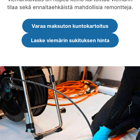
tilaa sekä ennaltaehkäistä mahdollisia remontteja.
Varaa maksuton kuntokartoitus
Laske viemärin sukituksen hinta