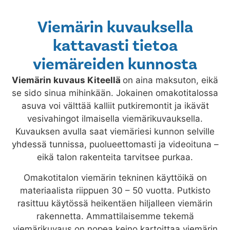
Viemärin kuvauksella
kattavasti tietoa
viemäreiden kunnosta
Viemärin kuvaus
Kiteellä
on aina maksuton, eikä
se sido sinua mihinkään. Jokainen omakotitalossa
asuva voi välttää kalliit putkiremontit ja ikävät
vesivahingot ilmaisella viemärikuvauksella.
Kuvauksen avulla saat viemäriesi kunnon selville
yhdessä tunnissa, puolueettomasti ja videoituna –
eikä talon rakenteita tarvitsee purkaa.
Omakotitalon viemärin tekninen käyttöikä on
materiaalista riippuen 30 – 50 vuotta. Putkisto
rasittuu käytössä heikentäen hiljalleen viemärin
rakennetta. Ammattilaisemme tekemä
viemärikuvaus on nopea keino kartoittaa viemärin