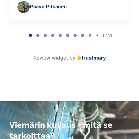
Paavo Pitkänen
Page
1
1 / 51
of
51
Review widget
by
trustmary
Viemärin kuvaus - mitä se
tarkoittaa?