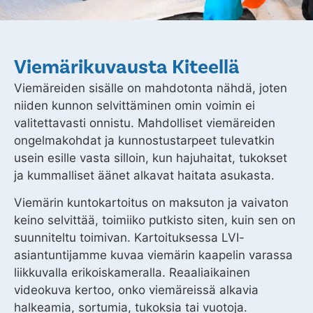
Viemärikuvausta Kiteellä
Viemäreiden sisälle on mahdotonta nähdä, joten
niiden kunnon selvittäminen omin voimin ei
valitettavasti onnistu. Mahdolliset viemäreiden
ongelmakohdat ja kunnostustarpeet tulevatkin
usein esille vasta silloin, kun hajuhaitat, tukokset
ja kummalliset äänet alkavat haitata asukasta.
Viemärin kuntokartoitus on maksuton ja vaivaton
keino selvittää, toimiiko putkisto siten, kuin sen on
suunniteltu toimivan. Kartoituksessa LVI-
asiantuntijamme kuvaa viemärin kaapelin varassa
liikkuvalla erikoiskameralla. Reaaliaikainen
videokuva kertoo, onko viemäreissä alkavia
halkeamia, sortumia, tukoksia tai vuotoja.