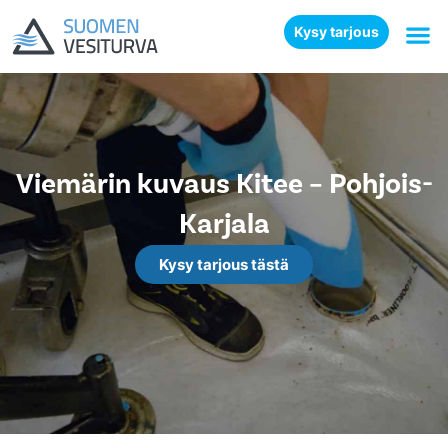
Kysy tarjous
Viemärin kuvaus Kitee – Pohjois-
Karjala
Kysy tarjous tästä