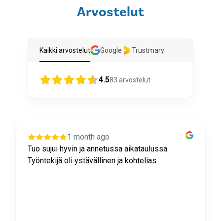
Arvostelut
Kaikki arvostelut
Google
Trustmary
4.5
83
arvostelut
1 month ago
Tuo sujui hyvin ja annetussa aikataulussa.
Työntekijä oli ystävällinen ja kohtelias.