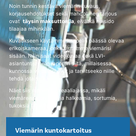
Noin tunnin kestävä viemärin kuvaus,
korjausehdotukset sekä mahdollinen tarjous
ovat
täysin maksuttomia
, eivätkä ne sido
tilaajaa mihinkään.
Kuvaukseen käytämme kaapelin päässä olevaa
erikoiskameraa, jonka ujutamme viemärisi
sisään. Näin saat videokuvaa sekä LVI-
asiantuntijamme raportin siitä, millaisessa
kunnossa viemärisi ovat ja tarvitseeko niille
tehdä jotain.
Näet siis monitorilta reaaliajassa, mikäli
viemäreissä on alkavia halkeamia, sortumia,
tukoksia tai vuotoja.
Viemärin kuntokartoitus