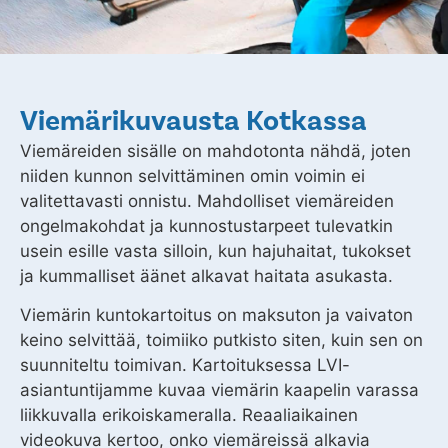
Viemärikuvausta Kotkassa
Viemäreiden sisälle on mahdotonta nähdä, joten
niiden kunnon selvittäminen omin voimin ei
valitettavasti onnistu. Mahdolliset viemäreiden
ongelmakohdat ja kunnostustarpeet tulevatkin
usein esille vasta silloin, kun hajuhaitat, tukokset
ja kummalliset äänet alkavat haitata asukasta.
Viemärin kuntokartoitus on maksuton ja vaivaton
keino selvittää, toimiiko putkisto siten, kuin sen on
suunniteltu toimivan. Kartoituksessa LVI-
asiantuntijamme kuvaa viemärin kaapelin varassa
liikkuvalla erikoiskameralla. Reaaliaikainen
videokuva kertoo, onko viemäreissä alkavia