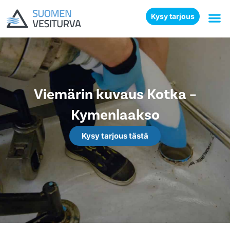
Kysy tarjous
Viemärin kuvaus Kotka –
Kymenlaakso
Kysy tarjous tästä