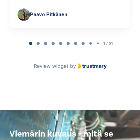
Paavo Pitkänen
Page
1
1 / 51
of
51
Review widget
by
trustmary
Viemärin kuvaus - mitä se