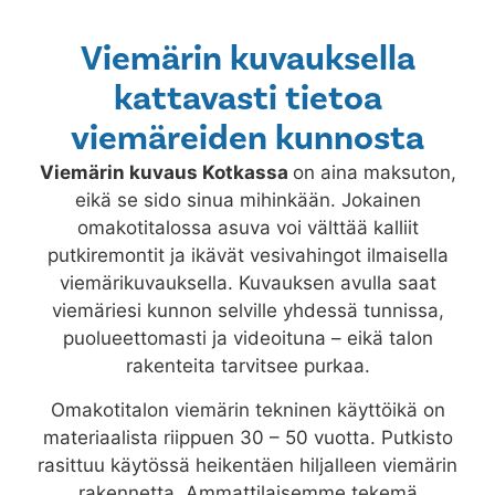
Viemärin kuvauksella
kattavasti tietoa
viemäreiden kunnosta
Viemärin kuvaus
Kotkassa
on aina maksuton,
eikä se sido sinua mihinkään. Jokainen
omakotitalossa asuva voi välttää kalliit
putkiremontit ja ikävät vesivahingot ilmaisella
viemärikuvauksella. Kuvauksen avulla saat
viemäriesi kunnon selville yhdessä tunnissa,
puolueettomasti ja videoituna – eikä talon
rakenteita tarvitsee purkaa.
Omakotitalon viemärin tekninen käyttöikä on
materiaalista riippuen 30 – 50 vuotta. Putkisto
rasittuu käytössä heikentäen hiljalleen viemärin
rakennetta. Ammattilaisemme tekemä