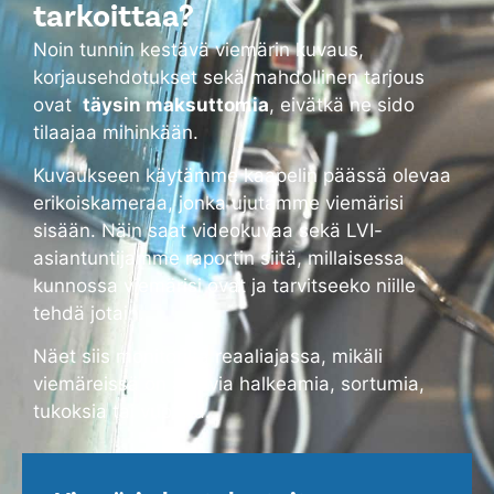
tarkoittaa?
Noin tunnin kestävä viemärin kuvaus,
korjausehdotukset sekä mahdollinen tarjous
ovat
täysin maksuttomia
, eivätkä ne sido
tilaajaa mihinkään.
Kuvaukseen käytämme kaapelin päässä olevaa
erikoiskameraa, jonka ujutamme viemärisi
sisään. Näin saat videokuvaa sekä LVI-
asiantuntijamme raportin siitä, millaisessa
kunnossa viemärisi ovat ja tarvitseeko niille
tehdä jotain.
Näet siis monitorilta reaaliajassa, mikäli
viemäreissä on alkavia halkeamia, sortumia,
tukoksia tai vuotoja.