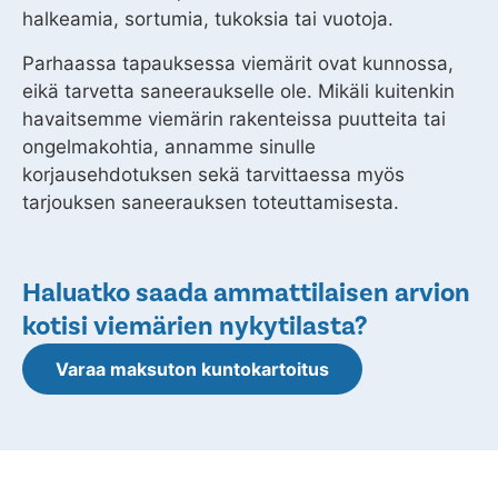
halkeamia, sortumia, tukoksia tai vuotoja.
Parhaassa tapauksessa viemärit ovat kunnossa,
eikä tarvetta saneeraukselle ole. Mikäli kuitenkin
havaitsemme viemärin rakenteissa puutteita tai
ongelmakohtia, annamme sinulle
korjausehdotuksen sekä tarvittaessa myös
tarjouksen saneerauksen toteuttamisesta.
Haluatko saada ammattilaisen arvion
kotisi viemärien nykytilasta?
Varaa maksuton kuntokartoitus