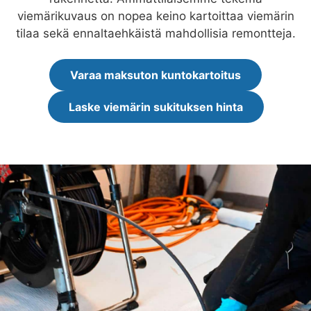
viemärikuvaus on nopea keino kartoittaa viemärin
tilaa sekä ennaltaehkäistä mahdollisia remontteja.
Varaa maksuton kuntokartoitus
Laske viemärin sukituksen hinta