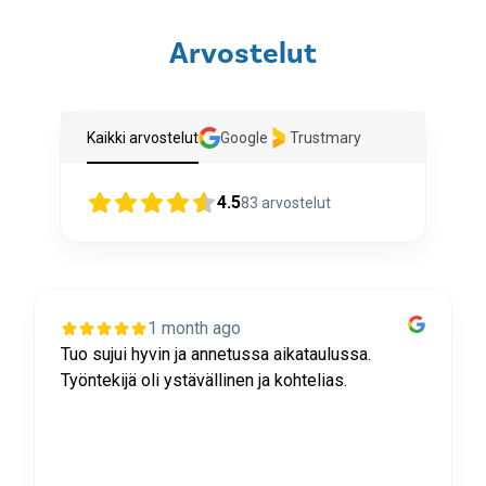
Arvostelut
Kaikki arvostelut
Google
Trustmary
4.5
83
arvostelut
1 month ago
Tuo sujui hyvin ja annetussa aikataulussa.
Työntekijä oli ystävällinen ja kohtelias.