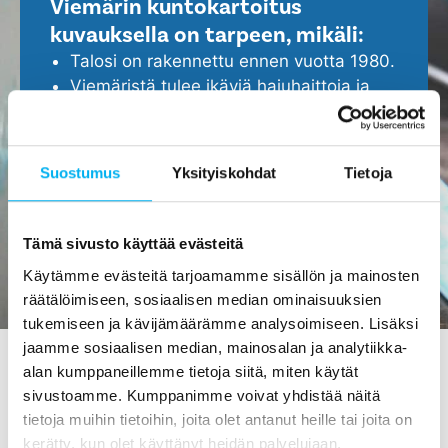
Viemärin kuntokartoitus
kuvauksella on tarpeen, mikäli:
Talosi on rakennettu ennen vuotta 1980.
Viemäristä tulee ikäviä hajuhaittoja ja
viemäri tukkeutuu helposti.
Epäilet, että viemärissä ei ole kaikki
kunnossa.
Suostumus
Yksityiskohdat
Tietoja
Haluat ennakoida ja turvata kotisi
ajoissa, ennen isompien ongelmien
ilmenemistä.
Tämä sivusto käyttää evästeitä
Käytämme evästeitä tarjoamamme sisällön ja mainosten
räätälöimiseen, sosiaalisen median ominaisuuksien
tukemiseen ja kävijämäärämme analysoimiseen. Lisäksi
jaamme sosiaalisen median, mainosalan ja analytiikka-
alan kumppaneillemme tietoja siitä, miten käytät
sivustoamme. Kumppanimme voivat yhdistää näitä
Viemärin kuvaus Kotkassa -
tietoja muihin tietoihin, joita olet antanut heille tai joita on
tilaa maksutta meiltä!
kerätty, kun olet käyttänyt heidän palvelujaan.