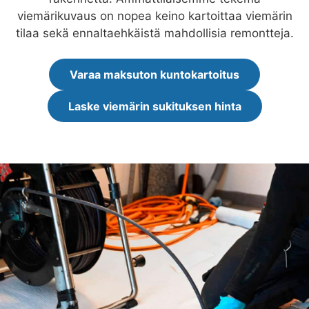
viemärikuvaus on nopea keino kartoittaa viemärin
tilaa sekä ennaltaehkäistä mahdollisia remontteja.
Varaa maksuton kuntokartoitus
Laske viemärin sukituksen hinta