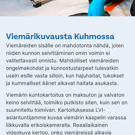
Viemärikuvausta Kuhmossa
Viemäreiden sisälle on mahdotonta nähdä, joten
niiden kunnon selvittäminen omin voimin ei
valitettavasti onnistu. Mahdolliset viemäreiden
ongelmakohdat ja kunnostustarpeet tulevatkin
usein esille vasta silloin, kun hajuhaitat, tukokset
ja kummalliset äänet alkavat haitata asukasta.
Viemärin kuntokartoitus on maksuton ja vaivaton
keino selvittää, toimiiko putkisto siten, kuin sen on
suunniteltu toimivan. Kartoituksessa LVI-
asiantuntijamme kuvaa viemärin kaapelin varassa
liikkuvalla erikoiskameralla. Reaaliaikainen
videokuva kertoo, onko viemäreissä alkavia