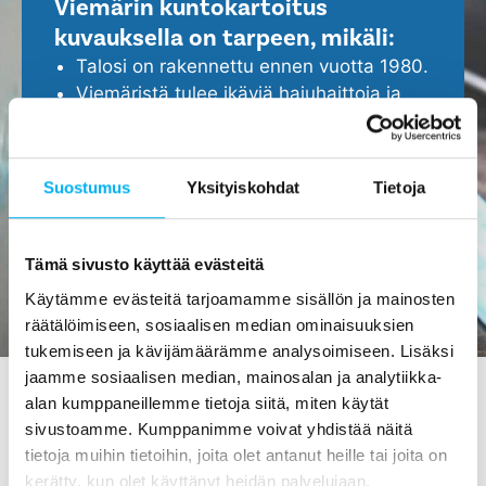
Viemärin kuntokartoitus
kuvauksella on tarpeen, mikäli:
Talosi on rakennettu ennen vuotta 1980.
Viemäristä tulee ikäviä hajuhaittoja ja
viemäri tukkeutuu helposti.
Epäilet, että viemärissä ei ole kaikki
kunnossa.
Suostumus
Yksityiskohdat
Tietoja
Haluat ennakoida ja turvata kotisi
ajoissa, ennen isompien ongelmien
ilmenemistä.
Tämä sivusto käyttää evästeitä
Käytämme evästeitä tarjoamamme sisällön ja mainosten
räätälöimiseen, sosiaalisen median ominaisuuksien
tukemiseen ja kävijämäärämme analysoimiseen. Lisäksi
jaamme sosiaalisen median, mainosalan ja analytiikka-
alan kumppaneillemme tietoja siitä, miten käytät
sivustoamme. Kumppanimme voivat yhdistää näitä
Viemärin kuvaus Kuhmossa -
tietoja muihin tietoihin, joita olet antanut heille tai joita on
tilaa maksutta meiltä!
kerätty, kun olet käyttänyt heidän palvelujaan.