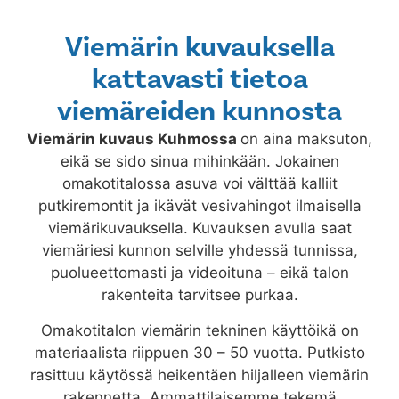
Viemärin kuvauksella
kattavasti tietoa
viemäreiden kunnosta
Viemärin kuvaus
Kuhmossa
on aina maksuton,
eikä se sido sinua mihinkään. Jokainen
omakotitalossa asuva voi välttää kalliit
putkiremontit ja ikävät vesivahingot ilmaisella
viemärikuvauksella. Kuvauksen avulla saat
viemäriesi kunnon selville yhdessä tunnissa,
puolueettomasti ja videoituna – eikä talon
rakenteita tarvitsee purkaa.
Omakotitalon viemärin tekninen käyttöikä on
materiaalista riippuen 30 – 50 vuotta. Putkisto
rasittuu käytössä heikentäen hiljalleen viemärin
rakennetta. Ammattilaisemme tekemä