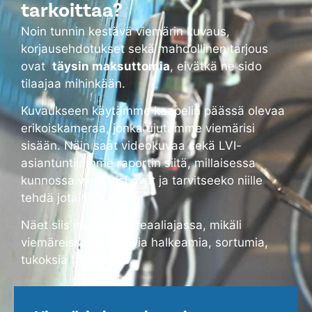
tarkoittaa?
Noin tunnin kestävä viemärin kuvaus,
korjausehdotukset sekä mahdollinen tarjous
ovat
täysin maksuttomia
, eivätkä ne sido
tilaajaa mihinkään.
Kuvaukseen käytämme kaapelin päässä olevaa
erikoiskameraa, jonka ujutamme viemärisi
sisään. Näin saat videokuvaa sekä LVI-
asiantuntijamme raportin siitä, millaisessa
kunnossa viemärisi ovat ja tarvitseeko niille
tehdä jotain.
Näet siis monitorilta reaaliajassa, mikäli
viemäreissä on alkavia halkeamia, sortumia,
tukoksia tai vuotoja.