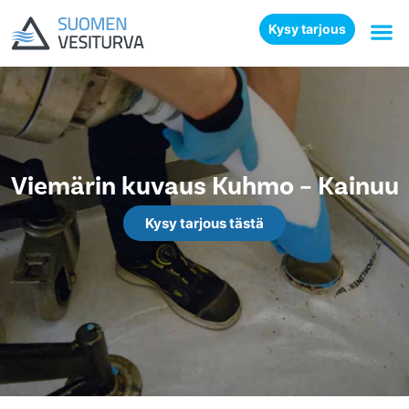
Kysy tarjous
Viemärin kuvaus Kuhmo – Kainuu
Kysy tarjous tästä