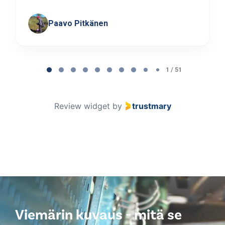
Paavo Pitkänen
Page
1
1 / 51
of
51
Review widget
by
trustmary
Viemärin kuvaus - mitä se