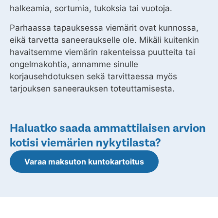
halkeamia, sortumia, tukoksia tai vuotoja.
Parhaassa tapauksessa viemärit ovat kunnossa,
eikä tarvetta saneeraukselle ole. Mikäli kuitenkin
havaitsemme viemärin rakenteissa puutteita tai
ongelmakohtia, annamme sinulle
korjausehdotuksen sekä tarvittaessa myös
tarjouksen saneerauksen toteuttamisesta.
Haluatko saada ammattilaisen arvion
kotisi viemärien nykytilasta?
Varaa maksuton kuntokartoitus