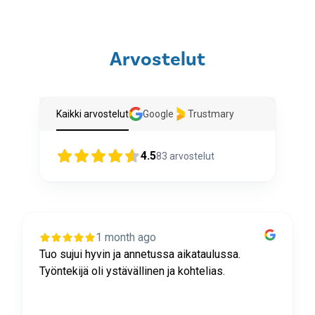
Arvostelut
Kaikki arvostelut
Google
Trustmary
4.5
83
arvostelut
1 month ago
Tuo sujui hyvin ja annetussa aikataulussa.
Työntekijä oli ystävällinen ja kohtelias.