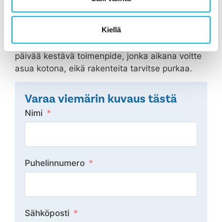
Jos tällaisia oireita ilmenee, niin kallis ja 30-90
päivää kestävä putkiremontti voidaan välttää
Kiellä
viemärin sukittamisella jopa 50 vuodeksi
eteenpäin. Viemärin sukitus on edullinen ja 3
päivää kestävä toimenpide, jonka aikana voitte
asua kotona, eikä rakenteita tarvitse purkaa.
Varaa viemärin kuvaus tästä
Nimi
Puhelinnumero
Sähköposti