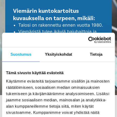
Viemärin kuntokartoitus
kuvauksella on tarpeen, mikäli:
Talosi on rakennettu ennen vuotta 1980.
Viemäristä tulee ikäviä hajuhaittoja ja
viemäri tukkeutuu helposti.
Epäilet, että viemärissä ei ole kaikki
kunnossa.
Suostumus
Yksityiskohdat
Tietoja
Haluat ennakoida ja turvata kotisi
ajoissa, ennen isompien ongelmien
ilmenemistä.
Tämä sivusto käyttää evästeitä
Käytämme evästeitä tarjoamamme sisällön ja mainosten
räätälöimiseen, sosiaalisen median ominaisuuksien
tukemiseen ja kävijämäärämme analysoimiseen. Lisäksi
jaamme sosiaalisen median, mainosalan ja analytiikka-
alan kumppaneillemme tietoja siitä, miten käytät
sivustoamme. Kumppanimme voivat yhdistää näitä
Viemärin kuvaus