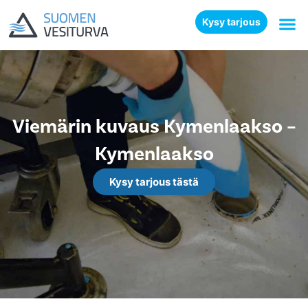
Kysy tarjous
Viemärin kuvaus Kymenlaakso –
Kymenlaakso
Kysy tarjous tästä