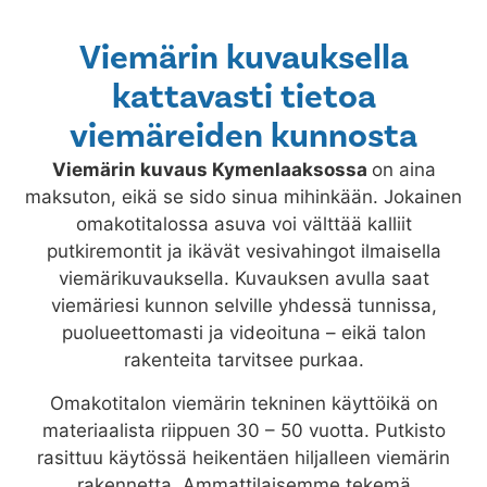
Viemärin kuvauksella
kattavasti tietoa
viemäreiden kunnosta
Viemärin kuvaus
Kymenlaaksossa
on aina
maksuton, eikä se sido sinua mihinkään. Jokainen
omakotitalossa asuva voi välttää kalliit
putkiremontit ja ikävät vesivahingot ilmaisella
viemärikuvauksella. Kuvauksen avulla saat
viemäriesi kunnon selville yhdessä tunnissa,
puolueettomasti ja videoituna – eikä talon
rakenteita tarvitsee purkaa.
Omakotitalon viemärin tekninen käyttöikä on
materiaalista riippuen 30 – 50 vuotta. Putkisto
rasittuu käytössä heikentäen hiljalleen viemärin
rakennetta. Ammattilaisemme tekemä