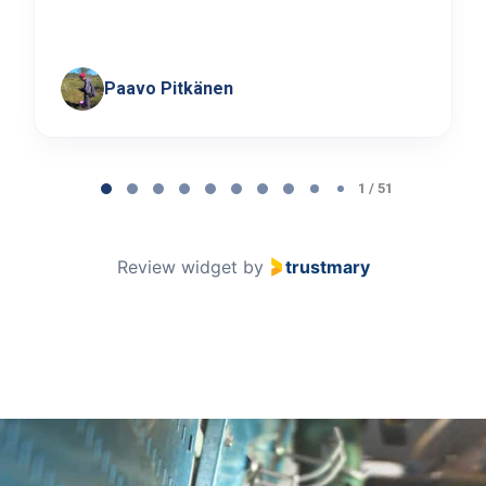
Paavo Pitkänen
Page
1
1 / 51
of
51
Review widget
by
trustmary