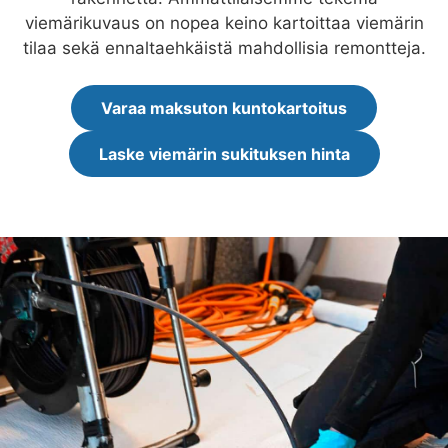
viemärikuvaus on nopea keino kartoittaa viemärin
tilaa sekä ennaltaehkäistä mahdollisia remontteja.
Varaa maksuton kuntokartoitus
Laske viemärin sukituksen hinta