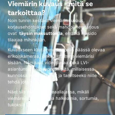
Viemärin kuvaus - mitä se
tarkoittaa?
Noin tunnin kestävä viemärin kuvaus,
korjausehdotukset sekä mahdollinen tarjous
ovat
täysin maksuttomia
, eivätkä ne sido
tilaajaa mihinkään.
Kuvaukseen käytämme kaapelin päässä olevaa
erikoiskameraa, jonka ujutamme viemärisi
sisään. Näin saat videokuvaa sekä LVI-
asiantuntijamme raportin siitä, millaisessa
kunnossa viemärisi ovat ja tarvitseeko niille
tehdä jotain.
Näet siis monitorilta reaaliajassa, mikäli
viemäreissä on alkavia halkeamia, sortumia,
tukoksia tai vuotoja.