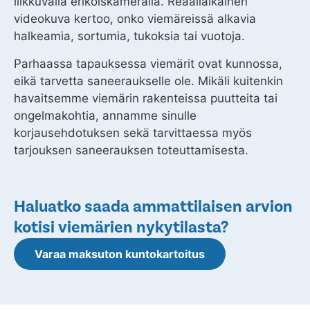
liikkuvalla erikoiskameralla. Reaaliaikainen
videokuva kertoo, onko viemäreissä alkavia
halkeamia, sortumia, tukoksia tai vuotoja.
Parhaassa tapauksessa viemärit ovat kunnossa,
eikä tarvetta saneeraukselle ole. Mikäli kuitenkin
havaitsemme viemärin rakenteissa puutteita tai
ongelmakohtia, annamme sinulle
korjausehdotuksen sekä tarvittaessa myös
tarjouksen saneerauksen toteuttamisesta.
Haluatko saada ammattilaisen arvion
kotisi viemärien nykytilasta?
Varaa maksuton kuntokartoitus