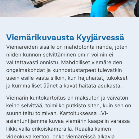
Viemärikuvausta Kyyjärvessä
Viemäreiden sisälle on mahdotonta nähdä, joten
niiden kunnon selvittäminen omin voimin ei
valitettavasti onnistu. Mahdolliset viemäreiden
ongelmakohdat ja kunnostustarpeet tulevatkin
usein esille vasta silloin, kun hajuhaitat, tukokset
ja kummalliset äänet alkavat haitata asukasta.
Viemärin kuntokartoitus on maksuton ja vaivaton
keino selvittää, toimiiko putkisto siten, kuin sen on
suunniteltu toimivan. Kartoituksessa LVI-
asiantuntijamme kuvaa viemärin kaapelin varassa
liikkuvalla erikoiskameralla. Reaaliaikainen
videokuva kertoo, onko viemäreissä alkavia