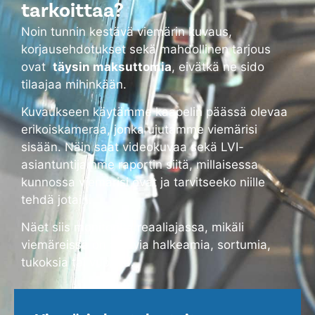
tarkoittaa?
Noin tunnin kestävä viemärin kuvaus,
korjausehdotukset sekä mahdollinen tarjous
ovat
täysin maksuttomia
, eivätkä ne sido
tilaajaa mihinkään.
Kuvaukseen käytämme kaapelin päässä olevaa
erikoiskameraa, jonka ujutamme viemärisi
sisään. Näin saat videokuvaa sekä LVI-
asiantuntijamme raportin siitä, millaisessa
kunnossa viemärisi ovat ja tarvitseeko niille
tehdä jotain.
Näet siis monitorilta reaaliajassa, mikäli
viemäreissä on alkavia halkeamia, sortumia,
tukoksia tai vuotoja.