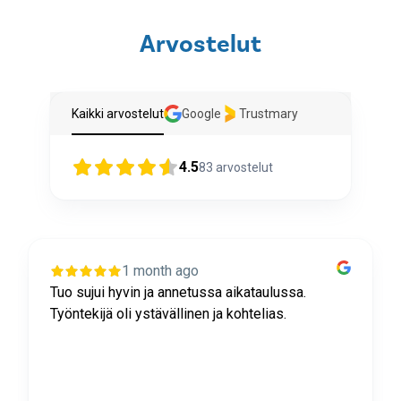
Arvostelut
Kaikki arvostelut
Google
Trustmary
4.5
83
arvostelut
1 month ago
Tuo sujui hyvin ja annetussa aikataulussa.
Työntekijä oli ystävällinen ja kohtelias.