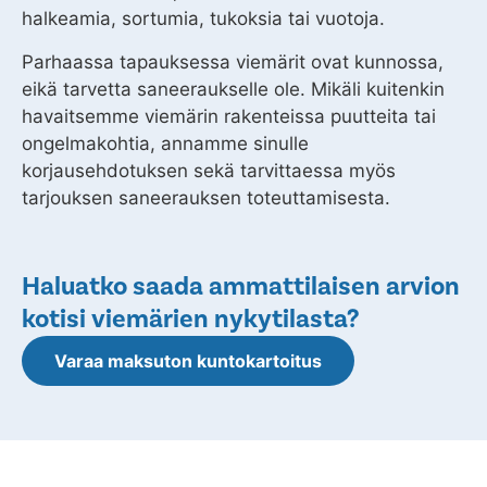
halkeamia, sortumia, tukoksia tai vuotoja.
Parhaassa tapauksessa viemärit ovat kunnossa,
eikä tarvetta saneeraukselle ole. Mikäli kuitenkin
havaitsemme viemärin rakenteissa puutteita tai
ongelmakohtia, annamme sinulle
korjausehdotuksen sekä tarvittaessa myös
tarjouksen saneerauksen toteuttamisesta.
Haluatko saada ammattilaisen arvion
kotisi viemärien nykytilasta?
Varaa maksuton kuntokartoitus