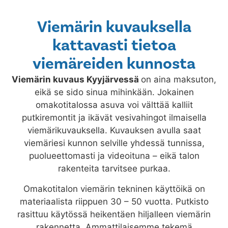
Viemärin kuvauksella
kattavasti tietoa
viemäreiden kunnosta
Viemärin kuvaus
Kyyjärvessä
on aina maksuton,
eikä se sido sinua mihinkään. Jokainen
omakotitalossa asuva voi välttää kalliit
putkiremontit ja ikävät vesivahingot ilmaisella
viemärikuvauksella. Kuvauksen avulla saat
viemäriesi kunnon selville yhdessä tunnissa,
puolueettomasti ja videoituna – eikä talon
rakenteita tarvitsee purkaa.
Omakotitalon viemärin tekninen käyttöikä on
materiaalista riippuen 30 – 50 vuotta. Putkisto
rasittuu käytössä heikentäen hiljalleen viemärin
rakennetta. Ammattilaisemme tekemä