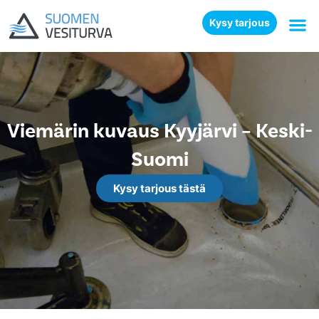
Kysy tarjous
Viemärin kuvaus Kyyjärvi – Keski-
Suomi
Kysy tarjous tästä