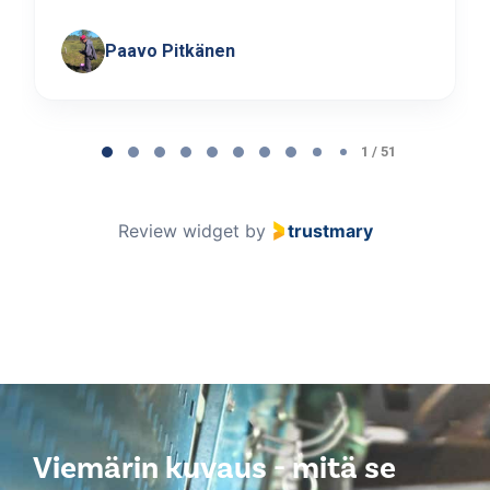
Paavo Pitkänen
Page
1
1 / 51
of
51
Review widget
by
trustmary
Viemärin kuvaus - mitä se