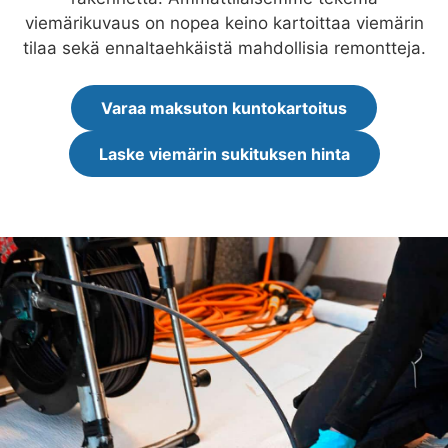
viemärikuvaus on nopea keino kartoittaa viemärin
tilaa sekä ennaltaehkäistä mahdollisia remontteja.
Varaa maksuton kuntokartoitus
Laske viemärin sukituksen hinta