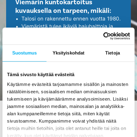
Viemärin kuntokartoitus
kuvauksella on tarpeen, mikäli:
Talosi on rakennettu ennen vuotta 1980.
Viemäristä tulee ikäviä hajuhaittoja ja
viemäri tukkeutuu helposti.
Epäilet, että viemärissä ei ole kaikki
kunnossa.
Suostumus
Yksityiskohdat
Tietoja
Haluat ennakoida ja turvata kotisi
ajoissa, ennen isompien ongelmien
ilmenemistä.
Tämä sivusto käyttää evästeitä
Käytämme evästeitä tarjoamamme sisällön ja mainosten
räätälöimiseen, sosiaalisen median ominaisuuksien
tukemiseen ja kävijämäärämme analysoimiseen. Lisäksi
jaamme sosiaalisen median, mainosalan ja analytiikka-
alan kumppaneillemme tietoja siitä, miten käytät
sivustoamme. Kumppanimme voivat yhdistää näitä
Viemärin kuvaus Kyyjärvessä
tietoja muihin tietoihin, joita olet antanut heille tai joita on
- tilaa maksutta meiltä!
kerätty, kun olet käyttänyt heidän palvelujaan.