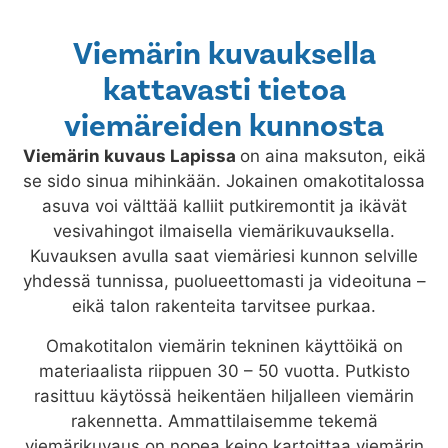
Viemärin kuvauksella
kattavasti tietoa
viemäreiden kunnosta
Viemärin kuvaus
Lapissa
on aina maksuton, eikä
se sido sinua mihinkään. Jokainen omakotitalossa
asuva voi välttää kalliit putkiremontit ja ikävät
vesivahingot ilmaisella viemärikuvauksella.
Kuvauksen avulla saat viemäriesi kunnon selville
yhdessä tunnissa, puolueettomasti ja videoituna –
eikä talon rakenteita tarvitsee purkaa.
Omakotitalon viemärin tekninen käyttöikä on
materiaalista riippuen 30 – 50 vuotta. Putkisto
rasittuu käytössä heikentäen hiljalleen viemärin
rakennetta. Ammattilaisemme tekemä
viemärikuvaus on nopea keino kartoittaa viemärin