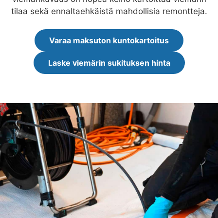
tilaa sekä ennaltaehkäistä mahdollisia remontteja.
Varaa maksuton kuntokartoitus
Laske viemärin sukituksen hinta