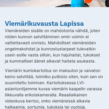
Viemärikuvausta Lapissa
Viemäreiden sisälle on mahdotonta nähdä, joten
niiden kunnon selvittäminen omin voimin ei
valitettavasti onnistu. Mahdolliset viemäreiden
ongelmakohdat ja kunnostustarpeet tulevatkin
usein esille vasta silloin, kun hajuhaitat, tukokset
ja kummalliset äänet alkavat haitata asukasta.
Viemärin kuntokartoitus on maksuton ja vaivaton
keino selvittää, toimiiko putkisto siten, kuin sen on
suunniteltu toimivan. Kartoituksessa LVI-
asiantuntijamme kuvaa viemärin kaapelin varassa
liikkuvalla erikoiskameralla. Reaaliaikainen
videokuva kertoo, onko viemäreissä alkavia
halkeamia, sortumia, tukoksia tai vuotoja.