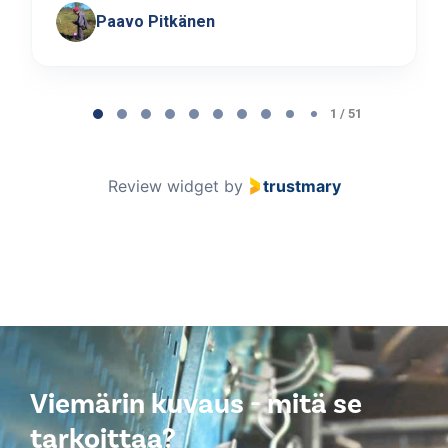
Paavo Pitkänen
Page
1
1 / 51
of
51
Review widget
by
trustmary
Viemärin kuvaus - mitä se
tarkoittaa?