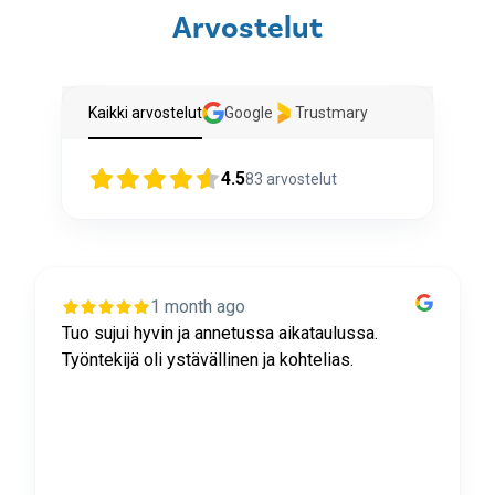
Arvostelut
Kaikki arvostelut
Google
Trustmary
4.5
83
arvostelut
1 month ago
Tuo sujui hyvin ja annetussa aikataulussa.
Työntekijä oli ystävällinen ja kohtelias.