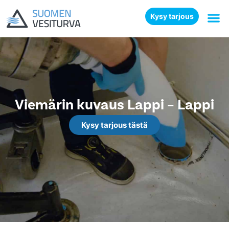
Kysy tarjous
Viemärin kuvaus Lappi – Lappi
Kysy tarjous tästä