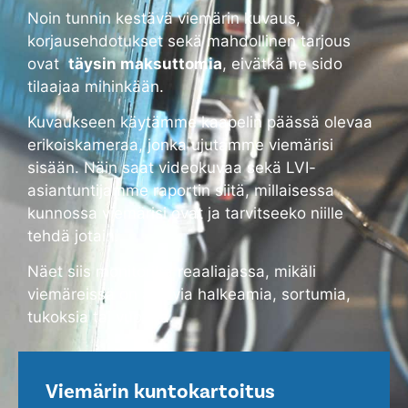
Noin tunnin kestävä viemärin kuvaus,
korjausehdotukset sekä mahdollinen tarjous
ovat
täysin maksuttomia
, eivätkä ne sido
tilaajaa mihinkään.
Kuvaukseen käytämme kaapelin päässä olevaa
erikoiskameraa, jonka ujutamme viemärisi
sisään. Näin saat videokuvaa sekä LVI-
asiantuntijamme raportin siitä, millaisessa
kunnossa viemärisi ovat ja tarvitseeko niille
tehdä jotain.
Näet siis monitorilta reaaliajassa, mikäli
viemäreissä on alkavia halkeamia, sortumia,
tukoksia tai vuotoja.
Viemärin kuntokartoitus