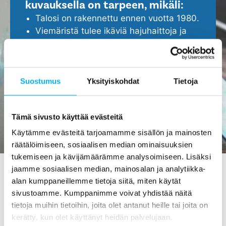
kuvauksella on tarpeen, mikäli:
Talosi on rakennettu ennen vuotta 1980.
Viemäristä tulee ikäviä hajuhaittoja ja
viemäri tukkeutuu helposti.
Epäilet, että viemärissä ei ole kaikki
kunnossa.
Haluat ennakoida ja turvata kotisi
Suostumus
Yksityiskohdat
Tietoja
ajoissa, ennen isompien ongelmien
ilmenemistä.
Tämä sivusto käyttää evästeitä
Käytämme evästeitä tarjoamamme sisällön ja mainosten
räätälöimiseen, sosiaalisen median ominaisuuksien
tukemiseen ja kävijämäärämme analysoimiseen. Lisäksi
jaamme sosiaalisen median, mainosalan ja analytiikka-
alan kumppaneillemme tietoja siitä, miten käytät
Viemärin kuvaus Lapissa -
sivustoamme. Kumppanimme voivat yhdistää näitä
tietoja muihin tietoihin, joita olet antanut heille tai joita on
tilaa maksutta meiltä!
kerätty, kun olet käyttänyt heidän palvelujaan.
Viemärin kuvauksen hinta
on 0 €
! Tuolla