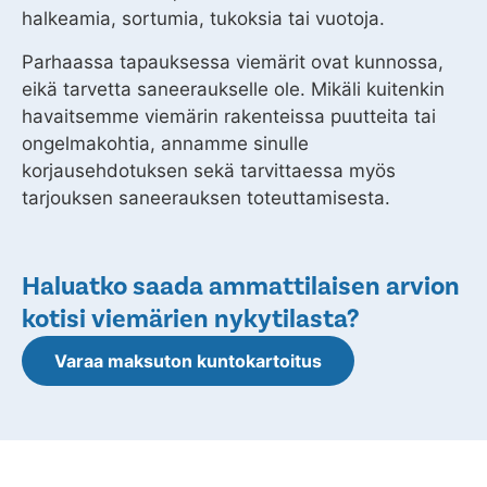
halkeamia, sortumia, tukoksia tai vuotoja.
Parhaassa tapauksessa viemärit ovat kunnossa,
eikä tarvetta saneeraukselle ole. Mikäli kuitenkin
havaitsemme viemärin rakenteissa puutteita tai
ongelmakohtia, annamme sinulle
korjausehdotuksen sekä tarvittaessa myös
tarjouksen saneerauksen toteuttamisesta.
Haluatko saada ammattilaisen arvion
kotisi viemärien nykytilasta?
Varaa maksuton kuntokartoitus