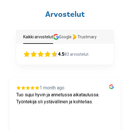
Arvostelut
Kaikki arvostelut
Google
Trustmary
4.5
83
arvostelut
1 month ago
Tuo sujui hyvin ja annetussa aikataulussa.
Työntekijä oli ystävällinen ja kohtelias.