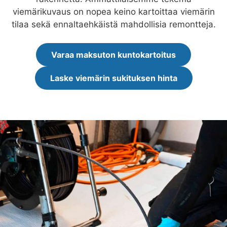
viemärikuvaus on nopea keino kartoittaa viemärin
tilaa sekä ennaltaehkäistä mahdollisia remontteja.
Varaa maksuton kuntokartoitus
Laske viemärin sukituksen hinta