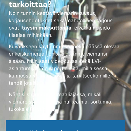
tarkoittaa?
Noin tunnin kestävä viemärin kuvaus,
korjausehdotukset sekä mahdollinen tarjous
ovat
täysin maksuttomia
, eivätkä ne sido
tilaajaa mihinkään.
Kuvaukseen käytämme kaapelin päässä olevaa
erikoiskameraa, jonka ujutamme viemärisi
sisään. Näin saat videokuvaa sekä LVI-
asiantuntijamme raportin siitä, millaisessa
kunnossa viemärisi ovat ja tarvitseeko niille
tehdä jotain.
Näet siis monitorilta reaaliajassa, mikäli
viemäreissä on alkavia halkeamia, sortumia,
tukoksia tai vuotoja.