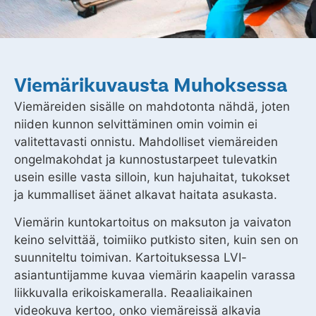
Viemärikuvausta Muhoksessa
Viemäreiden sisälle on mahdotonta nähdä, joten
niiden kunnon selvittäminen omin voimin ei
valitettavasti onnistu. Mahdolliset viemäreiden
ongelmakohdat ja kunnostustarpeet tulevatkin
usein esille vasta silloin, kun hajuhaitat, tukokset
ja kummalliset äänet alkavat haitata asukasta.
Viemärin kuntokartoitus on maksuton ja vaivaton
keino selvittää, toimiiko putkisto siten, kuin sen on
suunniteltu toimivan. Kartoituksessa LVI-
asiantuntijamme kuvaa viemärin kaapelin varassa
liikkuvalla erikoiskameralla. Reaaliaikainen
videokuva kertoo, onko viemäreissä alkavia