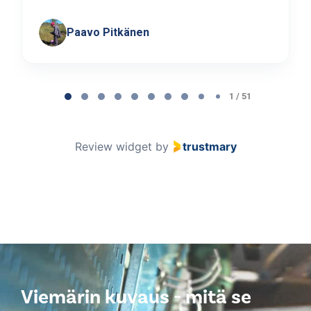
Paavo Pitkänen
Page
1
1 / 51
of
51
Review widget
by
trustmary
Viemärin kuvaus - mitä se