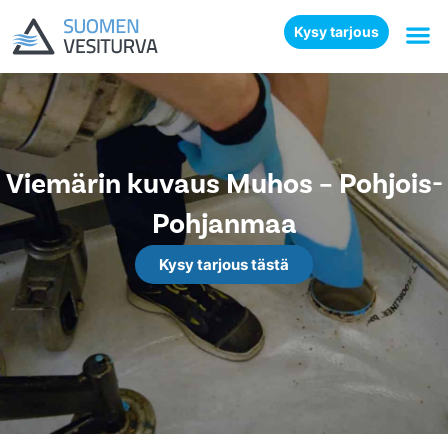
Kysy tarjous
Viemärin kuvaus Muhos – Pohjois-
Pohjanmaa
Kysy tarjous tästä