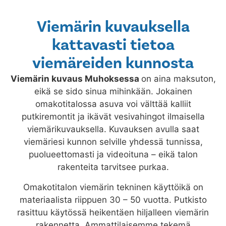
Viemärin kuvauksella
kattavasti tietoa
viemäreiden kunnosta
Viemärin kuvaus
Muhoksessa
on aina maksuton,
eikä se sido sinua mihinkään. Jokainen
omakotitalossa asuva voi välttää kalliit
putkiremontit ja ikävät vesivahingot ilmaisella
viemärikuvauksella. Kuvauksen avulla saat
viemäriesi kunnon selville yhdessä tunnissa,
puolueettomasti ja videoituna – eikä talon
rakenteita tarvitsee purkaa.
Omakotitalon viemärin tekninen käyttöikä on
materiaalista riippuen 30 – 50 vuotta. Putkisto
rasittuu käytössä heikentäen hiljalleen viemärin
rakennetta. Ammattilaisemme tekemä