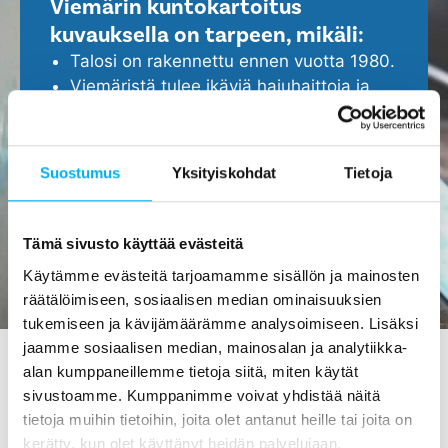
Viemärin kuntokartoitus
kuvauksella on tarpeen, mikäli:
Talosi on rakennettu ennen vuotta 1980.
Viemäristä tulee ikäviä hajuhaittoja ja
viemäri tukkeutuu helposti.
Epäilet, että viemärissä ei ole kaikki
kunnossa.
Suostumus
Yksityiskohdat
Tietoja
Haluat ennakoida ja turvata kotisi
ajoissa, ennen isompien ongelmien
ilmenemistä.
Tämä sivusto käyttää evästeitä
Käytämme evästeitä tarjoamamme sisällön ja mainosten
räätälöimiseen, sosiaalisen median ominaisuuksien
tukemiseen ja kävijämäärämme analysoimiseen. Lisäksi
jaamme sosiaalisen median, mainosalan ja analytiikka-
alan kumppaneillemme tietoja siitä, miten käytät
sivustoamme. Kumppanimme voivat yhdistää näitä
Viemärin kuvaus Muhoksessa
tietoja muihin tietoihin, joita olet antanut heille tai joita on
- tilaa maksutta meiltä!
kerätty, kun olet käyttänyt heidän palvelujaan.