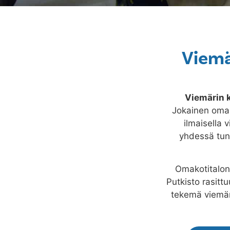
Viemä
Viemärin
Jokainen omako
ilmaisella 
yhdessä tunn
Omakotitalon 
Putkisto rasitt
tekemä viemär