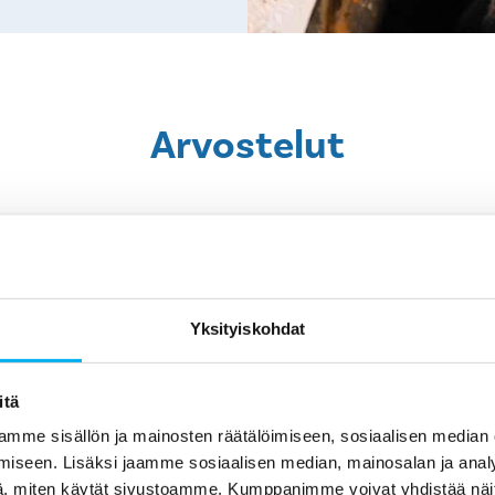
Arvostelut
Yksityiskohdat
itä
3 months ago
mme sisällön ja mainosten räätälöimiseen, sosiaalisen median
Aivan kaikki tarkennukset eivät olleet
Ka
iseen. Lisäksi jaamme sosiaalisen median, mainosalan ja analy
en
välittyneet sopimuksen tekijältä sille,
, miten käytät sivustoamme. Kumppanimme voivat yhdistää näitä t