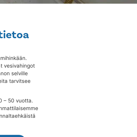
tietoa
 mihinkään.
ät vesivahingot
non selville
ita tarvitsee
0 – 50 vuotta.
 Ammattilaisemme
nnaltaehkäistä