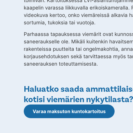
toimivan. Kartoituksessa LVI-asiantuntijamm
kaapelin varassa liikkuvalla erikoiskameralla.
videokuva kertoo, onko viemäreissä alkavia h
sortumia, tukoksia tai vuotoja.
Parhaassa tapauksessa viemärit ovat kunnoss
saneeraukselle ole. Mikäli kuitenkin havaits
rakenteissa puutteita tai ongelmakohtia, ann
korjausehdotuksen sekä tarvittaessa myös ta
saneerauksen toteuttamisesta.
Haluatko saada ammattilais
kotisi viemärien nykytilasta
Varaa maksuton kuntokartoitus