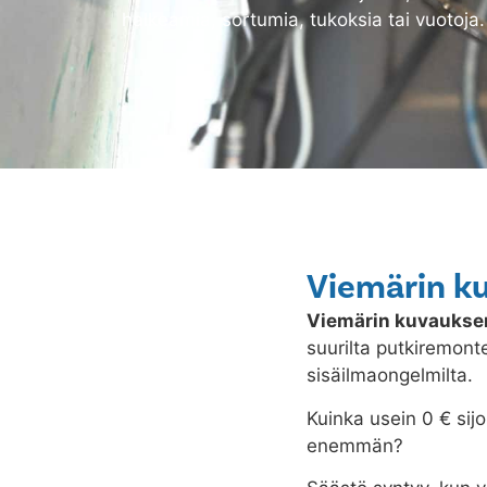
halkeamia, sortumia, tukoksia tai vuotoja.
Viemärin ku
Viemärin kuvaukse
suurilta putkiremonte
sisäilmaongelmilta.
Kuinka usein 0 € sijo
enemmän?