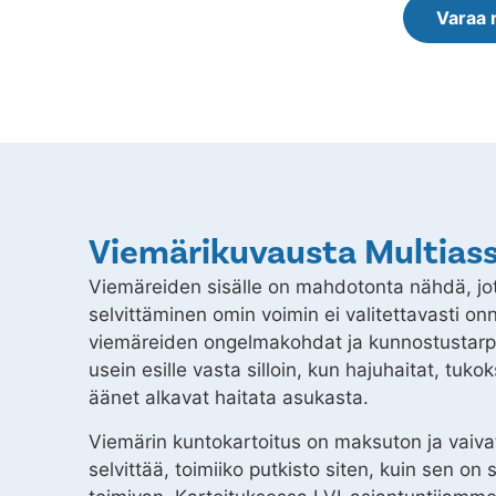
Varaa 
Viemärikuvausta Multias
Viemäreiden sisälle on mahdotonta nähdä, jo
selvittäminen omin voimin ei valitettavasti on
viemäreiden ongelmakohdat ja kunnostustarpe
usein esille vasta silloin, kun hajuhaitat, tuko
äänet alkavat haitata asukasta.
Viemärin kuntokartoitus on maksuton ja vaiva
selvittää, toimiiko putkisto siten, kuin sen on 