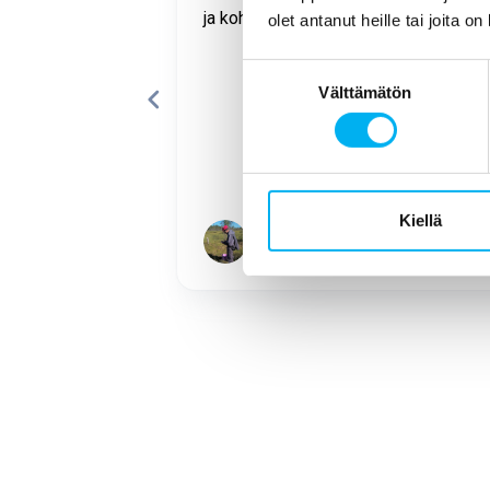
WC:n lavuaarin
ja kohtelias.
olet antanut heille tai joita o
i onnistunut ja
la putkella
Suostumuksen
Välttämätön
valinta
Kiellä
Paavo Pitkänen
Page
1
of
17