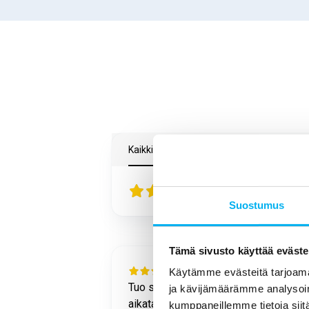
Kaikki arvostelut
Google
Trustmary
4.5
83
arvostelut
Suostumus
Tämä sivusto käyttää eväste
1 month ago
Käytämme evästeitä tarjoama
sujui
Tuo sujui hyvin ja annetussa
ja kävijämäärämme analysoim
 mukaisesti.
aikataulussa. Työntekijä oli ystävällin
kumppaneillemme tietoja siitä