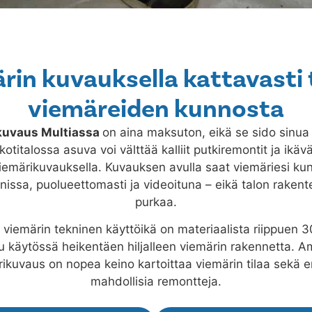
rin kuvauksella kattavasti 
viemäreiden kunnosta
 kuvaus
Multiassa
on aina maksuton, eikä se sido sinua
titalossa asuva voi välttää kalliit putkiremontit ja ikäv
viemärikuvauksella. Kuvauksen avulla saat viemäriesi kun
issa, puolueettomasti ja videoituna – eikä talon rakente
purkaa.
viemärin tekninen käyttöikä on materiaalista riippuen 3
uu käytössä heikentäen hiljalleen viemärin rakennetta.
ikuvaus on nopea keino kartoittaa viemärin tilaa sekä e
mahdollisia remontteja.