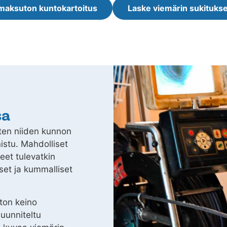
maksuton kuntokartoitus
Laske viemärin sukitukse
sa
ten niiden kunnon
nistu. Mahdolliset
et tulevatkin
kset ja kummalliset
ton keino
suunniteltu