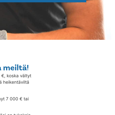
 meiltä!
0 €, koska vältyt
ä heikentäviltä
nyt 7 000 € tai