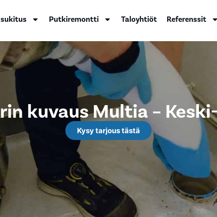
 sukitus
Putkiremontti
Taloyhtiöt
Referenssit
in kuvaus Multia – Kesk
Kysy tarjous tästä