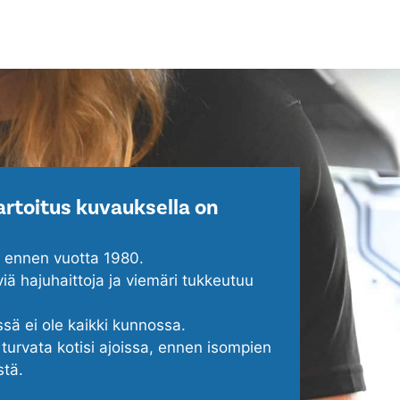
rtoitus kuvauksella on
u ennen vuotta 1980.
viä hajuhaittoja ja viemäri tukkeutuu
ssä ei ole kaikki kunnossa.
turvata kotisi ajoissa, ennen isompien
stä.