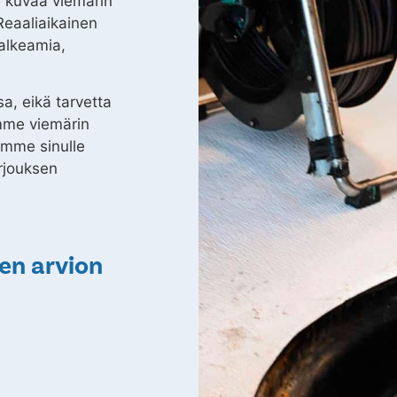
e kuvaa viemärin
 Reaaliaikainen
alkeamia,
a, eikä tarvetta
emme viemärin
amme sinulle
rjouksen
en arvion
?