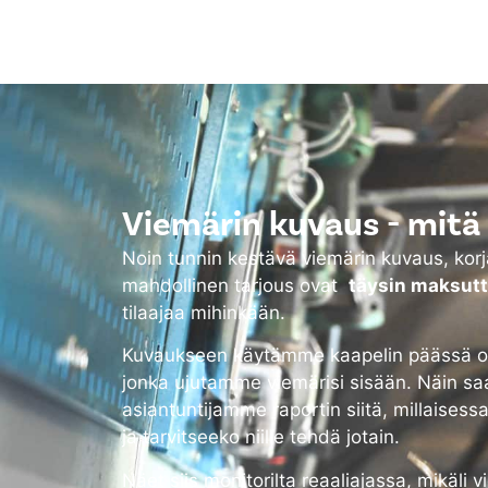
Viemärin kuvaus - mitä 
Noin tunnin kestävä viemärin kuvaus, ko
mahdollinen tarjous ovat
täysin maksut
tilaajaa mihinkään.
Kuvaukseen käytämme kaapelin päässä ol
jonka ujutamme viemärisi sisään. Näin sa
asiantuntijamme raportin siitä, millaisess
ja tarvitseeko niille tehdä jotain.
Näet siis monitorilta reaaliajassa, mikäli 