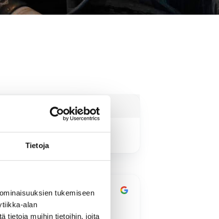
Tietoja
4 months ago
4 mo
 ominaisuuksien tukemiseen
ikki sujui kuten sovittiin.
Jyrki Göös kävi
tiikka-alan
paritalomme viem
ietoja muihin tietoihin, joita