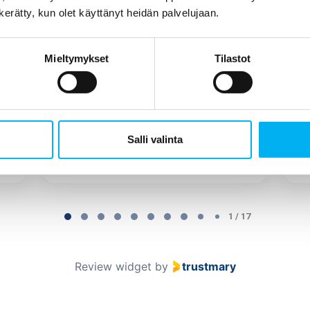
joka varsinaisen työn tuli tekemään
n kerätty, kun olet käyttänyt heidän palvelujaan.
(korotettu väliaikainen WC ja uusi WC
pönttö). Tekijänä oli Jani Tuomainen,
Mieltymykset
Tilastot
joka k...
Näytä enemmän
Salli valinta
Tukiainen Jonna
1 / 17
Review widget
by
trustmary