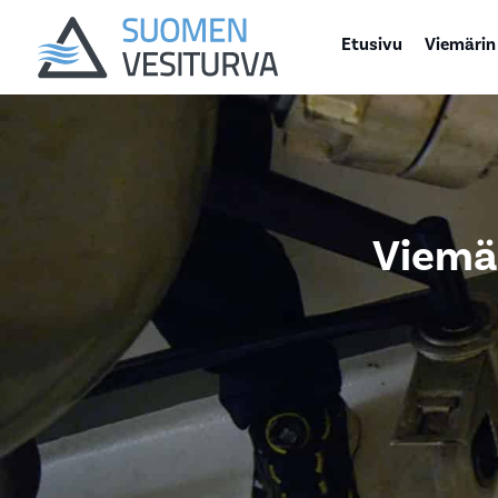
Etusivu
Viemärin
Viemär