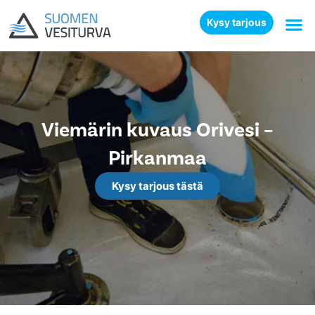
Kysy tarjous
Viemärin kuvaus Orivesi –
Pirkanmaa
Kysy tarjous tästä