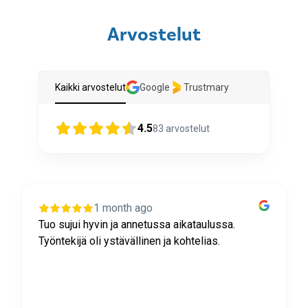
Arvostelut
Kaikki arvostelut
Google
Trustmary
4.5
83
arvostelut
1 month ago
Tuo sujui hyvin ja annetussa aikataulussa.
Työntekijä oli ystävällinen ja kohtelias.