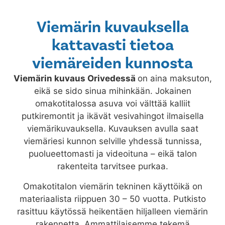
Viemärin kuvauksella
kattavasti tietoa
viemäreiden kunnosta
Viemärin kuvaus
Orivedessä
on aina maksuton,
eikä se sido sinua mihinkään. Jokainen
omakotitalossa asuva voi välttää kalliit
putkiremontit ja ikävät vesivahingot ilmaisella
viemärikuvauksella. Kuvauksen avulla saat
viemäriesi kunnon selville yhdessä tunnissa,
puolueettomasti ja videoituna – eikä talon
rakenteita tarvitsee purkaa.
Omakotitalon viemärin tekninen käyttöikä on
materiaalista riippuen 30 – 50 vuotta. Putkisto
rasittuu käytössä heikentäen hiljalleen viemärin
rakennetta. Ammattilaisemme tekemä