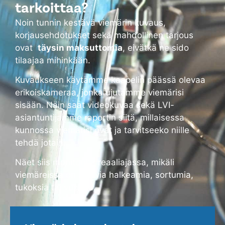
tarkoittaa?
Noin tunnin kestävä viemärin kuvaus,
korjausehdotukset sekä mahdollinen tarjous
ovat
täysin maksuttomia
, eivätkä ne sido
tilaajaa mihinkään.
Kuvaukseen käytämme kaapelin päässä olevaa
erikoiskameraa, jonka ujutamme viemärisi
sisään. Näin saat videokuvaa sekä LVI-
asiantuntijamme raportin siitä, millaisessa
kunnossa viemärisi ovat ja tarvitseeko niille
tehdä jotain.
Näet siis monitorilta reaaliajassa, mikäli
viemäreissä on alkavia halkeamia, sortumia,
tukoksia tai vuotoja.