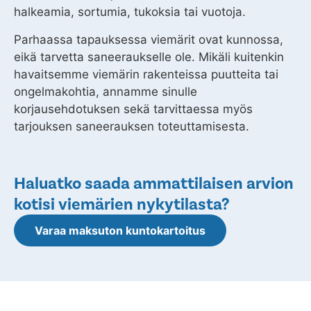
halkeamia, sortumia, tukoksia tai vuotoja.
Parhaassa tapauksessa viemärit ovat kunnossa,
eikä tarvetta saneeraukselle ole. Mikäli kuitenkin
havaitsemme viemärin rakenteissa puutteita tai
ongelmakohtia, annamme sinulle
korjausehdotuksen sekä tarvittaessa myös
tarjouksen saneerauksen toteuttamisesta.
Haluatko saada ammattilaisen arvion
kotisi viemärien nykytilasta?
Varaa maksuton kuntokartoitus