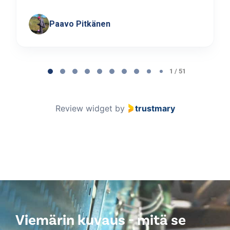
Paavo Pitkänen
Page
1
1 / 51
of
51
Review widget
by
trustmary
Viemärin kuvaus - mitä se