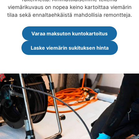
viemärikuvaus on nopea keino kartoittaa viemärin
tilaa sekä ennaltaehkäistä mahdollisia remontteja.
Varaa maksuton kuntokartoitus
Laske viemärin sukituksen hinta