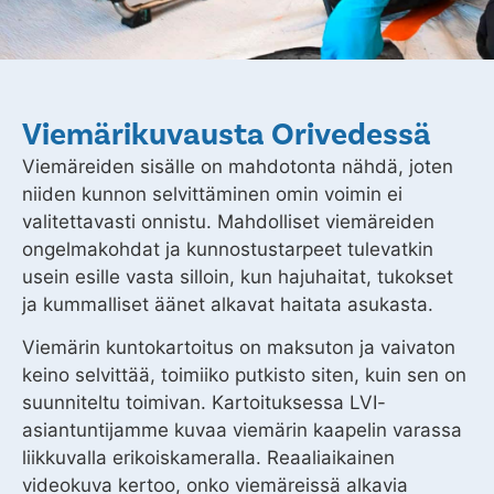
Viemärikuvausta Orivedessä
Viemäreiden sisälle on mahdotonta nähdä, joten
niiden kunnon selvittäminen omin voimin ei
valitettavasti onnistu. Mahdolliset viemäreiden
ongelmakohdat ja kunnostustarpeet tulevatkin
usein esille vasta silloin, kun hajuhaitat, tukokset
ja kummalliset äänet alkavat haitata asukasta.
Viemärin kuntokartoitus on maksuton ja vaivaton
keino selvittää, toimiiko putkisto siten, kuin sen on
suunniteltu toimivan. Kartoituksessa LVI-
asiantuntijamme kuvaa viemärin kaapelin varassa
liikkuvalla erikoiskameralla. Reaaliaikainen
videokuva kertoo, onko viemäreissä alkavia