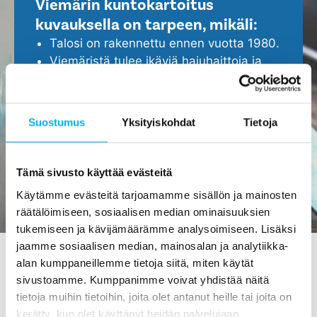
Viemärin kuntokartoitus
kuvauksella on tarpeen, mikäli:
Talosi on rakennettu ennen vuotta 1980.
Viemäristä tulee ikäviä hajuhaittoja ja
viemäri tukkeutuu helposti.
Epäilet, että viemärissä ei ole kaikki
kunnossa.
Suostumus
Yksityiskohdat
Tietoja
Haluat ennakoida ja turvata kotisi
ajoissa, ennen isompien ongelmien
ilmenemistä.
Tämä sivusto käyttää evästeitä
Käytämme evästeitä tarjoamamme sisällön ja mainosten
räätälöimiseen, sosiaalisen median ominaisuuksien
tukemiseen ja kävijämäärämme analysoimiseen. Lisäksi
jaamme sosiaalisen median, mainosalan ja analytiikka-
alan kumppaneillemme tietoja siitä, miten käytät
sivustoamme. Kumppanimme voivat yhdistää näitä
Viemärin kuvaus Orivedessä -
tietoja muihin tietoihin, joita olet antanut heille tai joita on
tilaa maksutta meiltä!
kerätty, kun olet käyttänyt heidän palvelujaan.