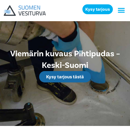
Kysy tarjous
Viemärin kuvaus Pihtipudas –
Keski-Suomi
Kysy tarjous tästä