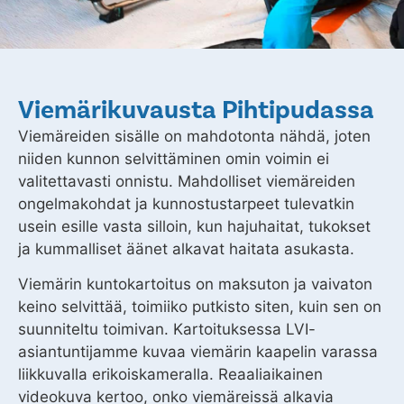
Viemärikuvausta Pihtipudassa
Viemäreiden sisälle on mahdotonta nähdä, joten
niiden kunnon selvittäminen omin voimin ei
valitettavasti onnistu. Mahdolliset viemäreiden
ongelmakohdat ja kunnostustarpeet tulevatkin
usein esille vasta silloin, kun hajuhaitat, tukokset
ja kummalliset äänet alkavat haitata asukasta.
Viemärin kuntokartoitus on maksuton ja vaivaton
keino selvittää, toimiiko putkisto siten, kuin sen on
suunniteltu toimivan. Kartoituksessa LVI-
asiantuntijamme kuvaa viemärin kaapelin varassa
liikkuvalla erikoiskameralla. Reaaliaikainen
videokuva kertoo, onko viemäreissä alkavia