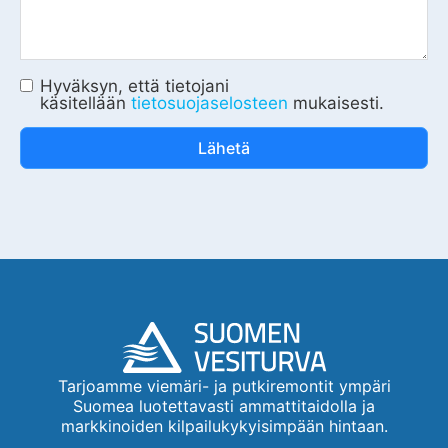
Hyväksyn, että tietojani
käsitellään
tietosuojaselosteen
mukaisesti.
Lähetä
Tarjoamme viemäri- ja putkiremontit ympäri
Suomea luotettavasti ammattitaidolla ja
markkinoiden kilpailukykyisimpään hintaan.