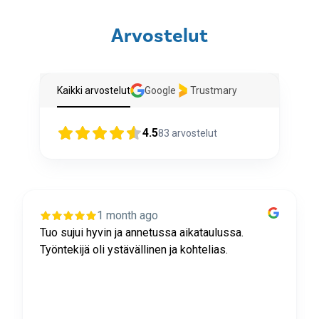
Arvostelut
Kaikki arvostelut
Google
Trustmary
4.5
83
arvostelut
1 month ago
Tuo sujui hyvin ja annetussa aikataulussa.
Työntekijä oli ystävällinen ja kohtelias.