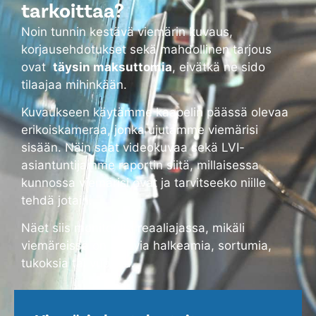
tarkoittaa?
Noin tunnin kestävä viemärin kuvaus,
korjausehdotukset sekä mahdollinen tarjous
ovat
täysin maksuttomia
, eivätkä ne sido
tilaajaa mihinkään.
Kuvaukseen käytämme kaapelin päässä olevaa
erikoiskameraa, jonka ujutamme viemärisi
sisään. Näin saat videokuvaa sekä LVI-
asiantuntijamme raportin siitä, millaisessa
kunnossa viemärisi ovat ja tarvitseeko niille
tehdä jotain.
Näet siis monitorilta reaaliajassa, mikäli
viemäreissä on alkavia halkeamia, sortumia,
tukoksia tai vuotoja.