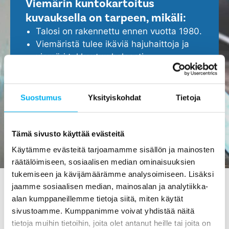
Viemärin kuntokartoitus
kuvauksella on tarpeen, mikäli:
Talosi on rakennettu ennen vuotta 1980.
Viemäristä tulee ikäviä hajuhaittoja ja
viemäri tukkeutuu helposti.
Epäilet, että viemärissä ei ole kaikki
kunnossa.
Haluat ennakoida ja turvata kotisi
Suostumus
Yksityiskohdat
Tietoja
ajoissa, ennen isompien ongelmien
ilmenemistä.
Tämä sivusto käyttää evästeitä
Käytämme evästeitä tarjoamamme sisällön ja mainosten
räätälöimiseen, sosiaalisen median ominaisuuksien
tukemiseen ja kävijämäärämme analysoimiseen. Lisäksi
jaamme sosiaalisen median, mainosalan ja analytiikka-
alan kumppaneillemme tietoja siitä, miten käytät
Viemärin kuvaus
sivustoamme. Kumppanimme voivat yhdistää näitä
Pihtipudassa - tilaa maksutta
tietoja muihin tietoihin, joita olet antanut heille tai joita on