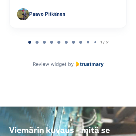
Paavo Pitkänen
Page
1
1 / 51
of
51
Review widget
by
trustmary
Viemärin kuvaus - mitä se