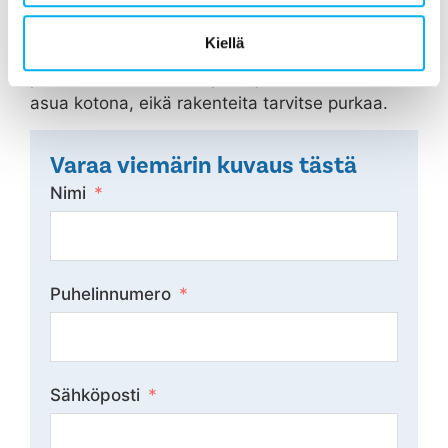
päivää kestävä putkiremontti voidaan välttää
viemärin sukittamisella jopa 50 vuodeksi
Kiellä
eteenpäin. Viemärin sukitus on edullinen ja 3
päivää kestävä toimenpide, jonka aikana voitte
asua kotona, eikä rakenteita tarvitse purkaa.
Varaa viemärin kuvaus tästä
Nimi
Puhelinnumero
Sähköposti