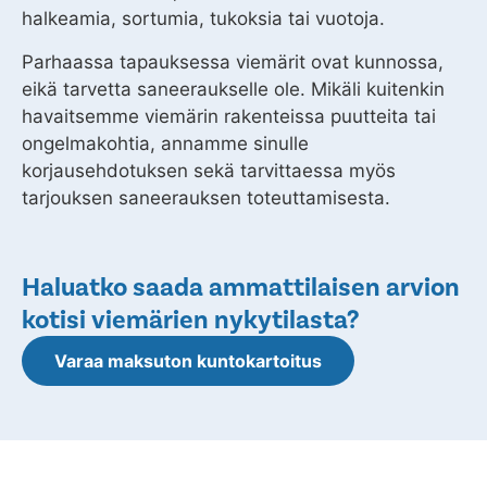
halkeamia, sortumia, tukoksia tai vuotoja.
Parhaassa tapauksessa viemärit ovat kunnossa,
eikä tarvetta saneeraukselle ole. Mikäli kuitenkin
havaitsemme viemärin rakenteissa puutteita tai
ongelmakohtia, annamme sinulle
korjausehdotuksen sekä tarvittaessa myös
tarjouksen saneerauksen toteuttamisesta.
Haluatko saada ammattilaisen arvion
kotisi viemärien nykytilasta?
Varaa maksuton kuntokartoitus