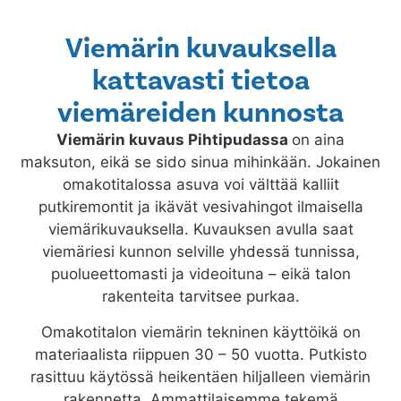
Viemärin kuvauksella
kattavasti tietoa
viemäreiden kunnosta
Viemärin kuvaus
Pihtipudassa
on aina
maksuton, eikä se sido sinua mihinkään. Jokainen
omakotitalossa asuva voi välttää kalliit
putkiremontit ja ikävät vesivahingot ilmaisella
viemärikuvauksella. Kuvauksen avulla saat
viemäriesi kunnon selville yhdessä tunnissa,
puolueettomasti ja videoituna – eikä talon
rakenteita tarvitsee purkaa.
Omakotitalon viemärin tekninen käyttöikä on
materiaalista riippuen 30 – 50 vuotta. Putkisto
rasittuu käytössä heikentäen hiljalleen viemärin
rakennetta. Ammattilaisemme tekemä