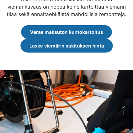
viemärikuvaus on nopea keino kartoittaa viemärin
tilaa sekä ennaltaehkäistä mahdollisia remontteja.
Varaa maksuton kuntokartoitus
Laske viemärin sukituksen hinta